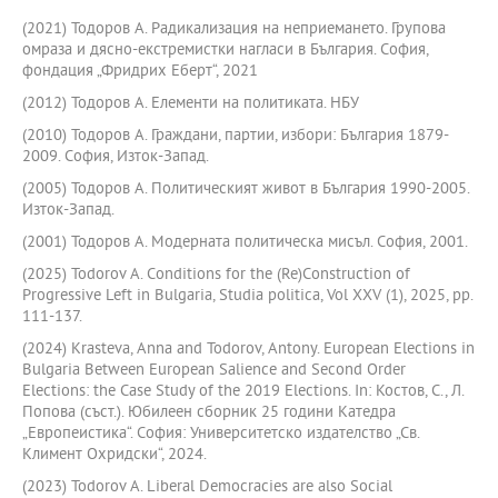
(2021) Тодоров А. Радикализация на неприемането. Групова
омраза и дясно-екстремистки нагласи в България. София,
фондация „Фридрих Еберт“, 2021
(2012) Тодоров А. Елементи на политиката. НБУ
(2010) Тодоров А. Граждани, партии, избори: България 1879-
2009. София, Изток-Запад.
(2005) Тодоров А. Политическият живот в България 1990-2005.
Изток-Запад.
(2001) Тодоров А. Модерната политическа мисъл. София, 2001.
(2025) Todorov A. Conditions for the (Re)Construction of
Progressive Left in Bulgaria, Studia politica, Vol XXV (1), 2025, pp.
111-137.
(2024) Krasteva, Anna and Todorov, Antony. European Elections in
Bulgaria Between European Salience and Second Order
Elections: the Case Study of the 2019 Elections. In: Костов, С., Л.
Попова (съст.). Юбилеен сборник 25 години Катедра
„Европеистика“. София: Университетско издателство „Св.
Климент Охридски“, 2024.
(2023) Todorov A. Liberal Democracies are also Social