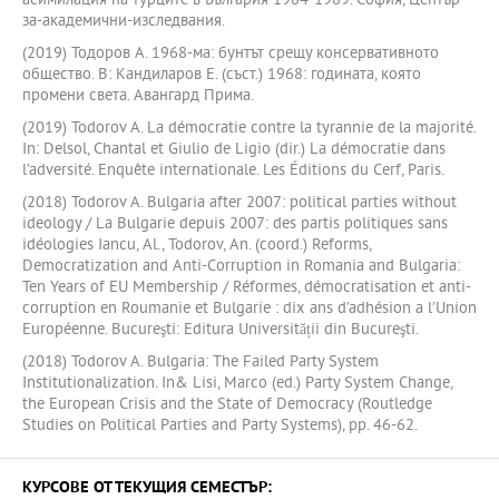
асимилация на турците в България 1984-1989. София, Център-
за-академични-изследвания.
(2019) Тодоров А. 1968-ма: бунтът срещу консервативното
общество. В: Кандиларов Е. (съст.) 1968: годината, която
промени света. Авангард Прима.
(2019) Todorov A. La démocratie contre la tyrannie de la majorité.
In: Delsol, Chantal et Giulio de Ligio (dir.) La démocratie dans
l’adversité. Enquête internationale. Les Éditions du Cerf, Paris.
(2018) Todorov A. Bulgaria after 2007: political parties without
ideology / La Bulgarie depuis 2007: des partis politiques sans
idéologies Iancu, Al., Todorov, An. (coord.) Reforms,
Democratization and Anti-Corruption in Romania and Bulgaria:
Ten Years of EU Membership / Réformes, démocratisation et anti-
corruption en Roumanie et Bulgarie : dix ans d’adhésion a l’Union
Européenne. Bucureşti: Editura Universității din Bucureşti.
(2018) Todorov A. Bulgaria: The Failed Party System
Institutionalization. In& Lisi, Marco (ed.) Party System Change,
the European Crisis and the State of Democracy (Routledge
Studies on Political Parties and Party Systems), pp. 46-62.
КУРСОВЕ ОТ ТЕКУЩИЯ СЕМЕСТЪР: