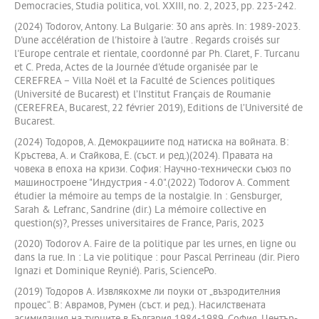
Democracies, Studia politica, vol. XXIII, no. 2, 2023, pp. 223-242.
(2024) Todorov, Antony. La Bulgarie: 30 ans après. In: 1989-2023.
D'une accélération de l'histoire à l'autre . Regards croisés sur
l'Europe centrale et rientale, coordonné par Ph. Claret, F. Turcanu
et C. Preda, Actes de la Journée d'étude organisée par le
CEREFREA – Villa Noël et la Faculté de Sciences politiques
(Université de Bucarest) et l’Institut Français de Roumanie
(CEREFREA, Bucarest, 22 février 2019), Editions de l’Université de
Bucarest.
(2024) Тодоров, А. Демокрациите под натиска на войната. В:
Кръстева, А. и Стайкова, Е. (съст. и ред.)(2024). Правата на
човека в епоха на кризи. София: Научно-технически съюз по
машиностроене "Индустрия - 4.0".(2022) Todorov A. Comment
étudier la mémoire au temps de la nostalgie. In : Gensburger,
Sarah & Lefranc, Sandrine (dir.) La mémoire collective en
question(s)?, Presses universitaires de France, Paris, 2023
(2020) Todorov A. Faire de la politique par les urnes, en ligne ou
dans la rue. In : La vie politique : pour Pascal Perrineau (dir. Piero
Ignazi et Dominique Reynié). Paris, SciencePo.
(2019) Тодоров А. Извлякохме ли поуки от „възродителния
процес“. В: Аврамов, Румен (съст. и ред.). Насилствената