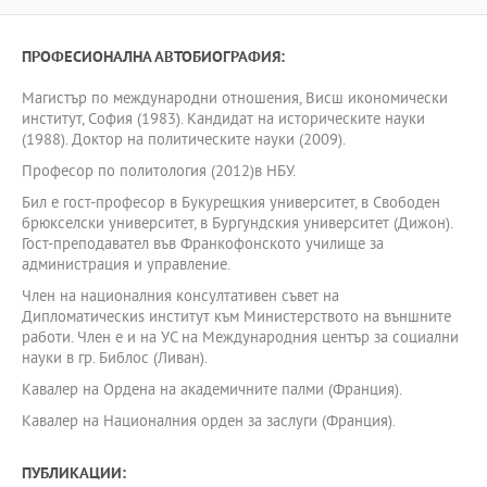
ПРОФЕСИОНАЛНА АВТОБИОГРАФИЯ:
Магистър по международни отношения, Висш икономически
институт, София (1983). Кандидат на историческите науки
(1988). Доктор на политическите науки (2009).
Професор по политология (2012)в НБУ.
Бил е гост-професор в Букурещкия университет, в Свободен
брюкселски университет, в Бургундския университет (Дижон).
Гост-преподавател във Франкофонското училище за
администрация и управление.
Член на националния консултативен съвет на
Дипломатическиs институт към Министерството на външните
работи. Член е и на УС на Международния център за социални
науки в гр. Библос (Ливан).
Кавалер на Ордена на академичните палми (Франция).
Кавалер на Националния орден за заслуги (Франция).
ПУБЛИКАЦИИ: