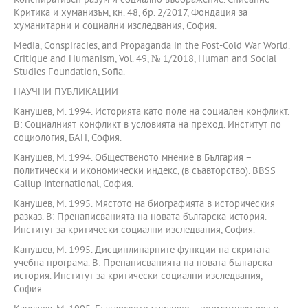
Конспиративен разум и социално въображение. Списание
Критика и хуманизъм, кн. 48, бр. 2/2017, Фондация за
хуманитарни и социални изследвания, София.
Media, Conspiracies, and Propaganda in the Post-Cold War World.
Critique and Humanism, Vol. 49, № 1/2018, Humаn аnd Sociаl
Studies Foundаtion, Sofiа.
НАУЧНИ ПУБЛИКАЦИИ
Канушев, М. 1994. Историята като поле на социален конфликт.
В: Социалният конфликт в условията на преход. Институт по
социология, БАН, София.
Канушев, М. 1994. Общественото мнение в България –
политически и икономически индекс, (в съавторство). BBSS
Gallup International, София.
Канушев, М. 1995. Мястото на биографията в историческия
разказ. В: Пренаписванията на новата българска история.
Институт за критически социални изследвания, София.
Канушев, М. 1995. Дисциплинарните функции на скритата
учебна програма. В: Пренаписванията на новата българска
история. Институт за критически социални изследвания,
София.