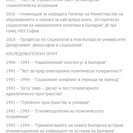
2015 – Член на Управителния съвет на Българска
социологическа асоциация.
2016 – Номинация за наградата Питагор на Министерство на
образованието и науката за най-добра книга: „Историческа
социология на наказателните политики в България”, (В три
тома), НБУ, София.
2018 – Професор по Социология в Нов български университет,
Департамент „Философия и социология”.
ИЗСЛЕДОВАТЕЛСКИ ОПИТ
1990 – 1991 – “Националният консенсус в България”.
1991 – “Тест за пред-електорална политическа толерантност”.
1991 – 1994 – “Социалният конфликт в периода на преход”.
1992 – “Оста “ляво – дясно” и посттоталитарното
идеологическо пространство”.
1992 – “Публично пространство и училище”.
1992 – 1993 – “Етнометодология на политическото
погребение”.
1993 – 1994 – “Пренаписването на новата българска история:
етнометодология на учебниците по история на България”.