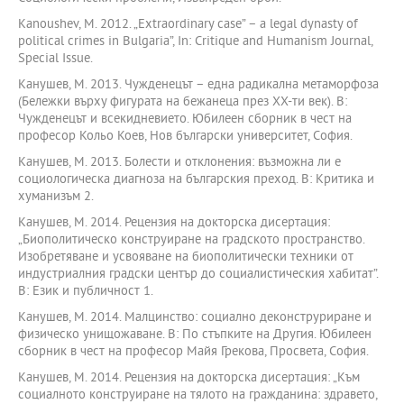
Kanoushev, M. 2012. „Еxtraordinary case” – a legal dynasty of
political crimes in Bulgaria”, In: Critique and Humanism Journal,
Special Issue.
Канушев, М. 2013. Чужденецът – една радикална метаморфоза
(Бележки върху фигурата на бежанеца през ХХ-ти век). В:
Чужденецът и всекидневието. Юбилеен сборник в чест на
професор Кольо Коев, Нов български университет, София.
Канушев, М. 2013. Болести и отклонения: възможна ли е
социологическа диагноза на българския преход. В: Критика и
хуманизъм 2.
Канушев, М. 2014. Рецензия на докторска дисертация:
„Биополитическо конструиране на градското пространство.
Изобретяване и усвояване на биополитически техники от
индустриалния градски център до социалистическия хабитат”.
В: Език и публичност 1.
Канушев, М. 2014. Малцинство: социално деконструриране и
физическо унищожаване. В: По стъпките на Другия. Юбилеен
сборник в чест на професор Майя Грекова, Просвета, София.
Канушев, М. 2014. Рецензия на докторска дисертация: „Към
социалното конструиране на тялото на гражданина: здравето,