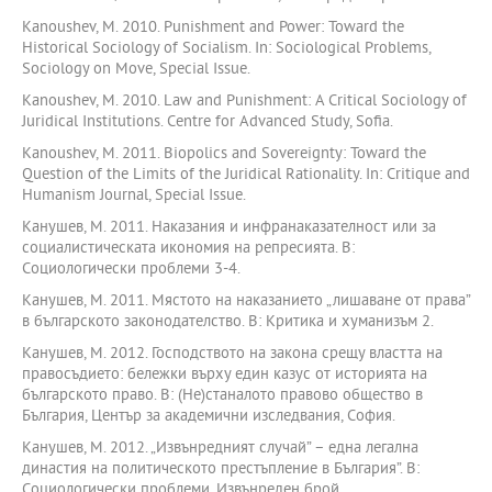
Kanoushev, M. 2010. Punishment and Power: Toward the
Historical Sociology of Socialism. In: Sociological Problems,
Sociology on Move, Special Issue.
Kanoushev, M. 2010. Lаw and Punishment: A Critical Sociology of
Juridical Institutions. Centre for Advanced Study, Sofia.
Kanoushev, M. 2011. Biopolics and Sovereignty: Toward the
Question of the Limits of the Juridical Rationality. In: Critique and
Humanism Journal, Special Issue.
Канушев, М. 2011. Наказания и инфранаказателност или за
социалистическата икономия на репресията. В:
Социологически проблеми 3-4.
Канушев, М. 2011. Мястото на наказанието „лишаване от права”
в българското законодателство. В: Критика и хуманизъм 2.
Канушев, М. 2012. Господството на закона срещу властта на
правосъдието: бележки върху един казус от историята на
българското право. В: (Не)станалото правово общество в
България, Център за академични изследвания, София.
Канушев, М. 2012. „Извънредният случай” – една легална
династия на политическото престъпление в България”. В:
Социологически проблеми, Извънреден брой.