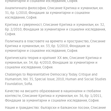
хуманитарни и социални изследвания, София.
Аналитичната философия, Списание Критика и хуманизъм, кн.
31, бр. 1/2010, Фондация за хуманитарни и социални
изследвания, София.
Критика и суверенност, Списание Критика и хуманизъм, кн. 32,
бр. 2/2010, Фондация за хуманитарни и социални изследвания,
София.
Политиката в пластовете на времето и пространство, Списание
Критика и хуманизъм, кн. 33, бр. 3/2010, Фондация за
хуманитарни и социални изследвания, София.
Критическата теория и краткият ХХ век, Списание Критика и
хуманизъм, кн. 34, бр. 4/2010, Фондация за хуманитарни и
социални изследвания, София.
Challenges to Representative Democracy Today. Critique and
Humanism, Vol. 35, Special Issue, 2010, Humаn аnd Sociаl Studies
Foundаtion, Sofiа.
Качество на висшето образование в национални и глобални
контексти, Списание Критика и хуманизъм, кн. 36, бр. 1/2011,
Фондация за хуманитарни и социални изследвания, София.
Нация и гражданство: български и балкански посоки, Списание