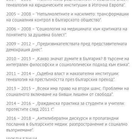
генеалогия на юридическите институции в Източна Европа”.
2005 – 2008 – “Непълнолетните и насилието: трансформации
на социалния контрол в българското общество”.
2006 – 2008 – “Социология на медицината: към критиката на
понятието за душевна болест”.
2009 – 2012 – „Предизвикателствата пред представителната
демокрация днес”.
2010 – 2013 – „Какво значат думите в България? В търсене на
интегрален философски и социологически подход към езика”.
2011 – 2014 – „Съдебна власт и наказателни институции:
генеалогия на престъпността през българския преход”.
2013 – 2015 – „Всеки има право на втори шанс. Проблеми на
социалното включване на бивши лишени от свобода”.
2014 – 2016 – „Гражданска практика за студенти и учители:
протестите след 2011 г.“
2016 – 2018 – „Антилиберални дискурси и пропагандни
послания в българските медии: разпространение и социално
възприемане”.