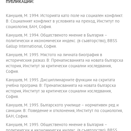
ПУБЛИКАЦИИ:
Канушев, М. 1994. Историята като поле на социален конфликт.
В: Социалният конфликт в условията на преход, Институт по
социология, БАН, София.
Канушев, М. 1994. Общественото мнение в България –
политически и икономически индекс. (в съавторство), BBSS
Gallup International, София.
Канушев, М. 1995. Мястото на личната биография в
историческия разказ. В: Пренаписванията на новата българска
история, Институт за критически социални изследвания,
София.
Канушев, М. 1995. Дисциплинарните функции на скритата
учебна програма. В: Пренаписванията на новата българска
история, Институт за критически социални изследвания,
София.
Канушев, М. 1995. Българското училище – нормативен ред и
санкции. В: Поведение и отклонения, Институт по социология,
БАН, София.
Канушев, М. 1995. Общественото мнение в България –
политически и икономически индекс. (в съавторство), BBSS