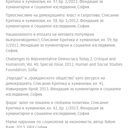
Критика и хуманизъм, кн. 37, бр. 2/2011, Фондация за
хуманитарни и социални изследвания, София.
Преосмисляне на демокрацията: власт и съпротива, Списание
Критика и хуманизъм, кн. 38, бр. 1/2012, Фондация за
хуманитарни и социални изследвания, София.
Националното в епохата на неговата популярна
възпроизводимост, Списание Критика и хуманизъм, кн. 39, бр.
2/2012, Фондация за хуманитарни и социални изследвания,
София.
Challenges to Representative Democracy Today 2, Critique and
Humanism, Vol. 40, Special Issue, 2012, Humаn аnd Sociаl Studies
Foundаtion, Sofiа.
„Народът” и „гражданското общество” като ресурси на
демокрацията, Списание Критика и хуманизъм, кн. 41,
Извънреден брой, 2013, Фондация за хуманитарни и социални
изследвания, София.
Градът: залог на локални и глобални политики, Списание
Критика и хуманизъм, кн. 42, бр. 1/2013, Фондация за
хуманитарни и социални изследвания, София.
Малък наръчник по социология за икономисти, автор Гийом
Вале, 2013, НБУ, София.