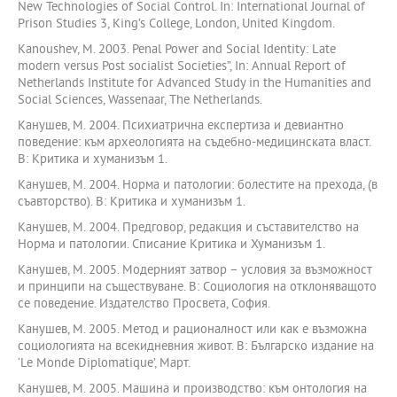
New Technologies of Social Control. In: International Journal of
Prison Studies 3, King’s College, London, United Kingdom.
Kanoushev, М. 2003. Penal Power and Social Identity: Late
modern versus Post socialist Societies”, In: Annual Report of
Netherlands Institute for Advanced Study in the Humanities and
Social Sciences, Wassenaar, The Netherlands.
Канушев, М. 2004. Психиатрична експертиза и девиантно
поведение: към археологията на съдебно-медицинската власт.
В: Критика и хуманизъм 1.
Канушев, М. 2004. Норма и патологии: болестите на прехода, (в
съавторство). В: Критика и хуманизъм 1.
Канушев, М. 2004. Предговор, редакция и съставителство на
Норма и патологии. Списание Критика и Хуманизъм 1.
Канушев, М. 2005. Модерният затвор – условия за възможност
и принципи на съществуване. В: Социология на отклоняващото
се поведение. Издателство Просвета, София.
Канушев, М. 2005. Метод и рационалност или как е възможна
социологията на всекидневния живот. В: Българско издание на
‘Le Monde Diplomatique’, Март.
Канушев, М. 2005. Машина и производство: към онтология на