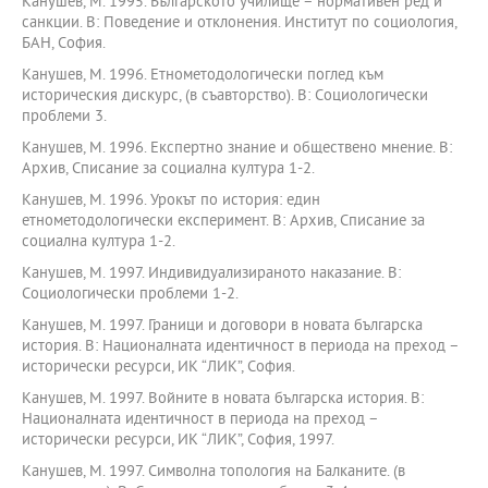
Канушев, М. 1995. Българското училище – нормативен ред и
санкции. В: Поведение и отклонения. Институт по социология,
БАН, София.
Канушев, М. 1996. Етнометодологически поглед към
историческия дискурс, (в съавторство). В: Социологически
проблеми 3.
Канушев, М. 1996. Експертно знание и обществено мнение. В:
Архив, Списание за социална култура 1-2.
Канушев, М. 1996. Урокът по история: един
етнометодологически експеримент. В: Архив, Списание за
социална култура 1-2.
Канушев, М. 1997. Индивидуализираното наказание. В:
Социологически проблеми 1-2.
Канушев, М. 1997. Граници и договори в новата българска
история. В: Националната идентичност в периода на преход –
исторически ресурси, ИК “ЛИК”, София.
Канушев, М. 1997. Войните в новата българска история. В:
Националната идентичност в периода на преход –
исторически ресурси, ИК “ЛИК”, София, 1997.
Канушев, М. 1997. Символна топология на Балканите. (в