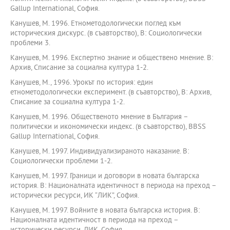
Gallup International, София.
Канушев, М. 1996. Етнометодологически поглед към
историческия дискурс. (в съавторство), В: Социологически
проблеми 3.
Канушев, М. 1996. Експертно знание и обществено мнение. В:
Архив, Списание за социална култура 1-2.
Канушев, М., 1996. Урокът по история: един
етнометодологически експеримент. (в съавторство), В: Архив,
Списание за социална култура 1-2.
Канушев, М. 1996. Общественото мнение в България –
политически и икономически индекс. (в съавторство), BBSS
Gallup International, София.
Канушев, М. 1997. Индивидуализираното наказание. В:
Социологически проблеми 1-2.
Канушев, М. 1997. Граници и договори в новата българска
история. В: Националната идентичност в периода на преход –
исторически ресурси, ИК “ЛИК”, София.
Канушев, М. 1997. Войните в новата българска история. В:
Националната идентичност в периода на преход –