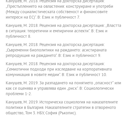
Канушев, М. 2018. Рецензия на докторска дисертация:
„Престъплението на овластения: конструиране и употреби
(Между социалистическата собственост и финансовите
интереси на ЕС)“. В: Език и публичност 7.
Канушев, М. 2018. Рецензия на докторска дисертация: „Властта
в ситуация: теоретични и емпирични аспекти“. В: Език и
публичност 8.
Канушев, М. 2018. Рецензия на докторска дисертация:
„Съвременни биополитики на раждането: асистираната
репродукция на раждането“. В: Език и публичност 9.
Канушев, М. 2018. Рецензия на докторска дисертация:
„Семиотични подходи при изследване на корпоративната
комуникация в новите медии“. В: Език и публичност 10.
Канушев, М. 2019. За разпадането на понятието „опасност“ или
как се оценява и управлява един „риск“. В: Социологически
проблеми 1-2.
Канушев, М. 2019. Историческа социология на наказателните
политики в България. Наказателните стратегии в отвореното
общество, Том 3. НБУ, София (Ръкопис).