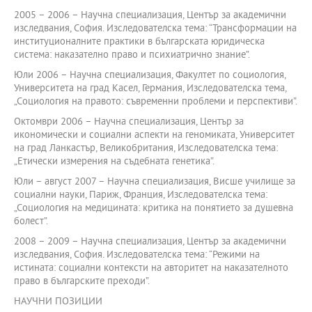
2005 – 2006 – Научна специализация, Център за академични
изследвания, София. Изследователска тема: “Трансформации на
институционалните практики в българската юридическа
система: наказателно право и психиатрично знание”.
Юли 2006 – Научна специализация, Факултет по социология,
Университета на град Касел, Германия, Изследователска тема,
„Социология на правото: съвременни проблеми и перспективи”.
Октомври 2006 – Научна специализация, Център за
икономически и социални аспекти на геномиката, Университет
на град Ланкастър, Великобритания, Изследователска тема:
„Етически измерения на съдебната генетика”.
Юли – август 2007 – Научна специализация, Висше училище за
социални науки, Париж, Франция, Изследователска тема:
„Социология на медицината: критика на понятието за душевна
болест”.
2008 – 2009 – Научна специализация, Център за академични
изследвания, София. Изследователска тема: “Режими на
истината: социални контексти на авторитет на наказателното
право в българските преходи”.
НАУЧНИ ПОЗИЦИИ