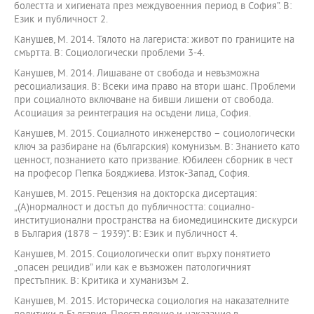
болестта и хигиената през междувоенния период в София”. В:
Език и публичност 2.
Канушев, М. 2014. Тялото на лагериста: живот по границите на
смъртта. В: Социологически проблеми 3-4.
Канушев, М. 2014. Лишаване от свобода и невъзможна
ресоциализация. В: Всеки има право на втори шанс. Проблеми
при социалното включване на бивши лишени от свобода.
Асоциация за реинтеграция на осъдени лица, София.
Канушев, М. 2015. Социалното инжeнерство – социологически
ключ за разбиране на (българския) комунизъм. В: Знанието като
ценност, познанието като призвание. Юбилеен сборник в чест
на професор Пепка Бояджиева. Изток-Запад, София.
Канушев, М. 2015. Рецензия на докторска дисертация:
„(А)нормалност и достъп до публичността: социално-
институционални пространства на биомедицинските дискурси
в България (1878 – 1939)”. В: Език и публичност 4.
Канушев, М. 2015. Социологически опит върху понятието
„опасен рецидив” или как е възможен патологичният
престъпник. В: Критика и хуманизъм 2.
Канушев, М. 2015. Историческа социология на наказателните