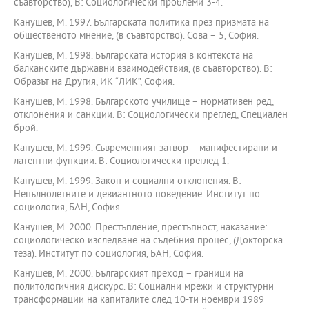
съавторство), В: Социологически проблеми 3-4.
Канушев, М. 1997. Българската политика през призмата на
общественото мнение, (в съавторство). Сова – 5, София.
Канушев, М. 1998. Българската история в контекста на
балканските държавни взаимодействия, (в съавторство). В:
Образът на Другия, ИК “ЛИК”, София.
Канушев, М. 1998. Българското училище – нормативен ред,
отклонения и санкции. В: Социологически преглед, Специален
брой.
Канушев, М. 1999. Съвременният затвор – манифестирани и
латентни функции. В: Социологически преглед 1.
Канушев, М. 1999. Закон и социални отклонения. В:
Непълнолетните и девиантното поведение. Институт по
социология, БАН, София.
Канушев, М. 2000. Престъпление, престъпност, наказание:
социологическо изследване на съдебния процес, (Докторска
теза). Институт по социология, БАН, София.
Канушев, М. 2000. Българският преход – граници на
политологичния дискурс. В: Социални мрежи и структурни
трансформации на капиталите след 10-ти ноември 1989