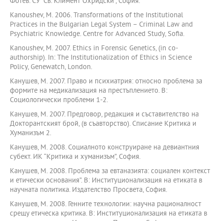
Фотев. СУ “Св. Климент Охридски”, София.
Kanoushev, М. 2006. Transformations of the Institutional
Practices in the Bulgarian Legal System – Criminal Law and
Psychiatric Knowledge. Centre for Advanced Study, Sofia.
Kanoushev, M. 2007. Ethics in Forensic Genetics, (in co-
authorship). In: The Institutionalization of Ethics in Science
Policy, Genewatch, London.
Канушев, М. 2007. Право и психиатрия: относно проблема за
формите на медикализация на престъплението. В:
Социологически проблеми 1-2.
Канушев, М. 2007. Предговор, редакция и съставителство на
Докторантският брой, (в съавторство). Списание Критика и
Хуманизъм 2.
Канушев, М. 2008. Социалното конструиране на девиантния
субект. ИК “Критика и хуманизъм”, София.
Канушев, М. 2008. Проблема за евтаназията: социален контекст
и етически основания”. В: Институционализация на етиката в
научната политика. Издателство Просвета, София.
Канушев, М. 2008. Генните технологии: научна рационалност
срещу етическа критика. В: Институционализация на етиката в