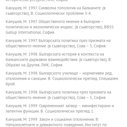
исторически ресурси, ЛИК, София.
Канушев, М. 1997. Символна топология на Балканите. (в
съавторство), В: Социологически проблеми 3-4.
Канушев, М. 1997. Общественото мнение в България –
политически и икономически индекс. (в съавторство), BBSS
Gallup International, София.
Канушев, М. 1997. Българската политика през призмата на
общественото мнение. (в съавторство), Сова – 5, София.
Канушев, М. 1998. Българската история в контекста на
балканските държавни взаимодействия. (в съавторство), В:
Образът на Другия, ЛИК, София.
Канушев, М. 1998. Българското училище – нормативен ред,
отклонения и санкции. В: Социологически преглед, Специален
брой.
Канушев, М. 1998. Българската политика през призмата на
общественото мнение. (в съавторство), Сова – 5, София.
Канушев, М. 1999. Съвременният затвор – манифестирани и
латентни функции. В: Социологически преглед 1.
Канушев, М. 1999. Закон и социални отклонения. В:
Непълнолетните и девиантното поведение, Институт по