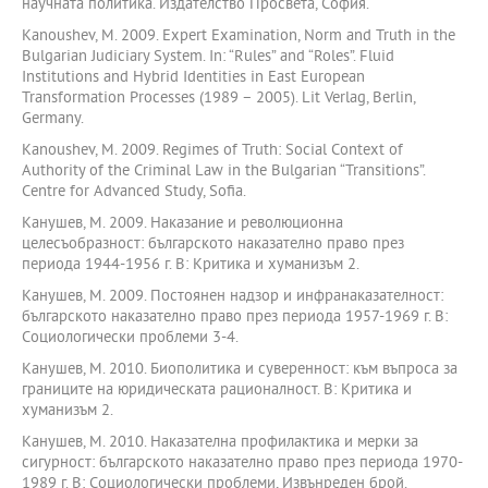
научната политика. Издателство Просвета, София.
Kanoushev, M. 2009. Expert Examination, Norm and Truth in the
Bulgarian Judiciary System. In: “Rules” and “Roles”. Fluid
Institutions and Hybrid Identities in East European
Transformation Processes (1989 – 2005). Lit Verlag, Berlin,
Germany.
Kanoushev, M. 2009. Regimes of Truth: Social Context of
Authority of the Criminal Law in the Bulgarian “Transitions”.
Centre for Advanced Study, Sofia.
Канушев, М. 2009. Наказание и революционна
целесъобразност: българското наказателно право през
периода 1944-1956 г. В: Критика и хуманизъм 2.
Канушев, М. 2009. Постоянен надзор и инфранаказателност:
българското наказателно право през периода 1957-1969 г. В:
Социологически проблеми 3-4.
Канушев, М. 2010. Биополитика и суверенност: към въпроса за
границите на юридическата рационалност. В: Критика и
хуманизъм 2.
Канушев, М. 2010. Наказателна профилактика и мерки за
сигурност: българското наказателно право през периода 1970-
1989 г. В: Социологически проблеми, Извънреден брой.