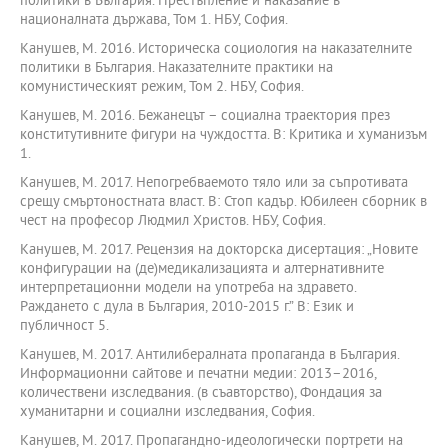
политики в България. Престъпление и наказание в
националната държава, Том 1. НБУ, София.
Канушев, М. 2016. Историческа социология на наказателните
политики в България. Наказателните практики на
комунистическият режим, Том 2. НБУ, София.
Канушев, М. 2016. Бежанецът – социална траектория през
конститутивните фигури на чуждостта. В: Критика и хуманизъм
1.
Канушев, М. 2017. Непогребваемото тяло или за съпротивата
срещу смъртоностната власт. В: Стоп кадър. Юбилеен сборник в
чест на професор Людмил Христов. НБУ, София.
Канушев, М. 2017. Рецензия на докторска дисертация: „Новите
конфигурации на (де)медикализацията и алтернативните
интерпретационни модели на употреба на здравето.
Раждането с дула в България, 2010-2015 г.” В: Език и
публичност 5.
Канушев, М. 2017. Антилибералната пропаганда в България.
Информационни сайтове и печатни медии: 2013–2016,
количествени изследвания. (в съавторство), Фондация за
хуманитарни и социални изследвания, София.
Канушев, М. 2017. Пропагандно-идеологически портрети на