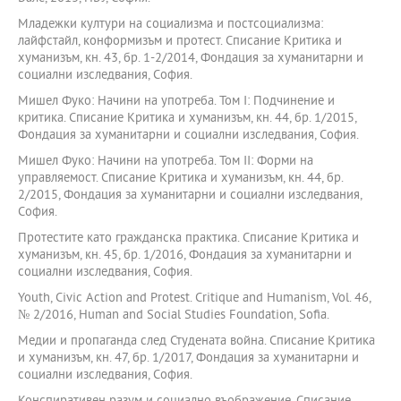
Младежки култури на социализма и постсоциализма:
лайфстайл, конформизъм и протест. Списание Критика и
хуманизъм, кн. 43, бр. 1-2/2014, Фондация за хуманитарни и
социални изследвания, София.
Мишел Фуко: Начини на употреба. Том І: Подчинение и
критика. Списание Критика и хуманизъм, кн. 44, бр. 1/2015,
Фондация за хуманитарни и социални изследвания, София.
Мишел Фуко: Начини на употреба. Том ІІ: Форми на
управляемост. Списание Критика и хуманизъм, кн. 44, бр.
2/2015, Фондация за хуманитарни и социални изследвания,
София.
Протестите като гражданска практика. Списание Критика и
хуманизъм, кн. 45, бр. 1/2016, Фондация за хуманитарни и
социални изследвания, София.
Youth, Civic Аction аnd Protest. Critique and Humanism, Vol. 46,
№ 2/2016, Humаn аnd Sociаl Studies Foundаtion, Sofiа.
Медии и пропаганда след Студената война. Списание Критика
и хуманизъм, кн. 47, бр. 1/2017, Фондация за хуманитарни и
социални изследвания, София.