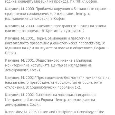
година: концептуализация на прохода. ИК “ЛИК”, София.
Канушев, М. 2000. Проблемът корупция в Балканските страни –
сравнително социологическо изследване. Център за
изследване на демокрацията, София.
Канушев, М. 2000. Съдебното пространство – власт на закона
или власт на нормата. В: Критика и хуманизъм 2.
Канушев, М. 2001. Норма, отклонение и патология в
наказателното правосъдие (Социологическа перспектива). В:
Годишник на Дом на науките за човека и обществото, София –
Париж.
Канушев, М. 2001. Общественото мнение в България:
мониторинг на корупцията. Център за изследване на
демокрацията, София.
Канушев, М. 2002. “Престъплението без мотив” и механиката на
наказателното правосъдие: към социология на социалните
отклонения. В: Социологически проблеми 1-2.
Канушев, М. 2002. Състояние на човешката сигурност в
Централна и Източна Европа. Център за изследване на
демокрацията, София.
Kanoushev, М. 2003. Prison and Discipline: A Genealogy of the