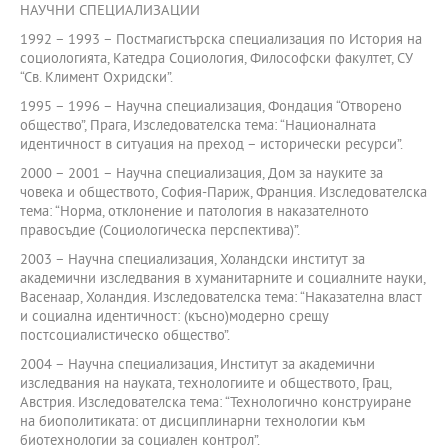
НАУЧНИ СПЕЦИАЛИЗАЦИИ
1992 – 1993 – Постмагистърска специализация по История на
социологията, Катедра Социология, Философски факултет, СУ
“Св. Климент Охридски”.
1995 – 1996 – Научна специализация, Фондация “Отворено
общество”, Прага, Изследователска тема: “Националната
идентичност в ситуация на преход – исторически ресурси”.
2000 – 2001 – Научна специализация, Дом за науките за
човека и обществото, София-Париж, Франция. Изследователска
тема: “Норма, отклонение и патология в наказателното
правосъдие (Социологическа перспектива)”.
2003 – Научна специализация, Холандски институт за
академични изследвания в хуманитарните и социалните науки,
Васенаар, Холандия. Изследователска тема: “Наказателна власт
и социална идентичност: (късно)модерно срещу
постсоциалистическо общество”.
2004 – Научна специализация, Институт за академични
изследвания на науката, технологиите и обществото, Грац,
Австрия. Изследователска тема: “Технологично конструиране
на биополитиката: от дисциплинарни технологии към
биотехнологии за социален контрол”.