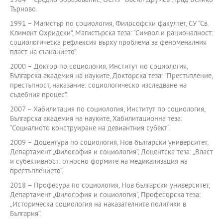
1984 – Средно образование, ОСПУ “Васил Друмев”, град Велико
Търново.
1991 – Магистър по социология, Философски факултет, СУ “Св.
Климент Охридски”, Магистърска теза: “Символ и рационалност:
социологическа рефлексия върху проблема за феноменалния
пласт на съзнанието”.
2000 – Доктор по социология, Институт по социология,
Българска академия на науките, Докторска теза: “Престъпление,
престъпност, наказание: социологическо изследване на
съдебния процес”.
2007 – Хабилитация по социология, Институт по социология,
Българска академия на науките, Хабилитационна теза:
“Социалното конструиране на девиантния субект”.
2009 – Доцентура по социология, Нов български университет,
Департамент „Философия и социология”, Доцентска теза: „Власт
и субективност: относно формите на медикализация на
престъплението”.
2018 – Професура по социология, Нов български университет,
Департамент „Философия и социология“, Професорска теза:
„Историческа социология на наказателните политики в
България“.