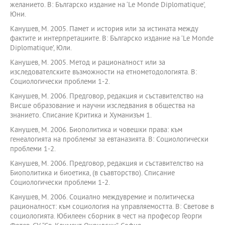
желанието. В: Българско издание на ‘Le Monde Diplomatique’,
Юни.
Канушев, М. 2005. Памет и история или за истината между
фактите и интерпретациите. В: Българско издание на ‘Le Monde
Diplomatique’, Юли.
Канушев, М. 2005. Метод и рационалност или за
изследователските възможности на етнометодологията. В:
Социологически проблеми 1-2.
Канушев, М. 2006. Предговор, редакция и съставителство на
Висше образование и научни изследвания в общества на
знанието. Списание Критика и Хуманизъм 1.
Канушев, М. 2006. Биополитика и човешки права: към
генеалогията на проблемът за евтаназията. В: Социологически
проблеми 1-2.
Канушев, М. 2006. Предговор, редакция и съставителство на
Биополитика и биоетика, (в съавторство). Списание
Социологически проблеми 1-2.
Канушев, М. 2006. Социално междувремие и политическа
рационалност: към социология на управляемостта. В: Светове в
социологията. Юбилеен сборник в чест на професор Георги