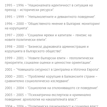
1995 – 1996 – “Националната идентичност в ситуация на
преход – исторически ресурси”.
1995 – 1999 – “Непълнолетните и девиантното поведение”.
1996 – 2000 – “Общественото мнение в България: мониторинг
на корупцията”.
1997 – 2000 – “Социални мрежи и капитали – генезис на
новите политически елити”.
1998 – 2000 – “Бизнесът, държавната администрация и
корупцията в българското общество”.
1999 – 2001 – “Новите български елити – геополитически
приоритети, социални оценки и ценностни ориентации”.
2001 – “Човешката сигурност в Централна и Източна Европа”.
2000 – 2001 – “Проблемът корупция в Балканските страни –
сравнително социологическо изследване”.
2001 – 2004 – “Социология на отклоняващото се поведение”.
2003 – 2005 – “Психиатрична експертиза и криминално
поведение: археология на наказателната власт”.
2004 – 2006 – “Политическа рационалност и социална власт: