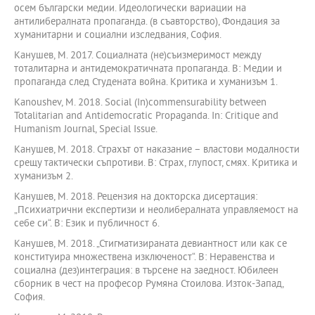
осем български медии. Идеологически вариации на
антилибералната пропаганда. (в съавторство), Фондация за
хуманитарни и социални изследвания, София.
Канушев, М. 2017. Социалната (не)съизмеримост между
тоталитарна и антидемократичната пропаганда. В: Медии и
пропаганда след Студената война. Критика и хуманизъм 1.
Kanoushev, M. 2018. Social (In)commensurability between
Totalitarian and Antidemocratic Propaganda. In: Critique and
Humanism Journal, Special Issue.
Канушев, М. 2018. Страхът от наказание – властови модалности
срещу тактически съпротиви. В: Страх, глупост, смях. Критика и
хуманизъм 2.
Канушев, М. 2018. Рецензия на докторска дисертация:
„Психиатрични експертизи и неолибералната управляемост на
себе си“. В: Език и публичност 6.
Канушев, М. 2018. „Стигматизираната девиантност или как се
конституира множествена изключеност“. В: Неравенства и
социална (дез)интеграция: в търсене на заедност. Юбилеен
сборник в чест на професор Румяна Стоилова. Изток-Запад,
София.