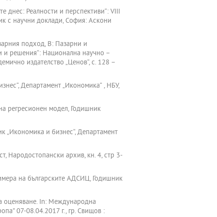
е днес: Реалности и перспективи“: VIII
ик с научни доклади, София: Аскони
зарния подход, В: Пазарни и
и и решения“: Национална научно –
демично издателство „Ценов“, с. 128 –
знес“, Департамент „Икономика“ , НБУ,
 на регресионен модел, Годишник
ик „Икономика и бизнес“, Департамент
, Народостопански архив, кн. 4, стр 3-
римера на българските АДСИЦ, Годишник
а оценяване. In: Международна
" 07-08.04.2017 г., гр. Свищов :