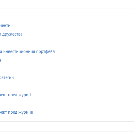
менти
и дружества
на инвестиционния портфейл
а
ратегии
ект пред жури I
кт пред жури III