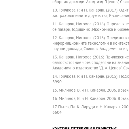
сборник доклади. Акад. изд. "Ценов", Св
10. Тричкова, Р. и Н. Канарян. (2017). 
застрахователните дружества, Е-списание 
11. Канарян, Нигохос. (2016). Определян
се пазари, Годишник „Икономика и бизнес
12. Канарян, Нигохос. (2016). Предимств
информационните технологии в контекста 
научни доклади, Свищов: Академично изда
13. Канарян, Нигохос (2016) Приложение 
благосъстояние чрез споделяне на знания 
Академично издателство "Д. А. Ценов", С
14. Тричкова, Р. и Н. Канарян. (2015). По
8990
15. Милинов, В. и Н. Канарян. 2006. Връзк
16. Милинов, В. и Н. Канарян. 2006. Връз
17. Пътев, Пл. К. Лируди и Н. Канарян. 20
6604
КУРСОВЕ ОТ ТЕКУЩИЯ СЕМЕСТЪР: