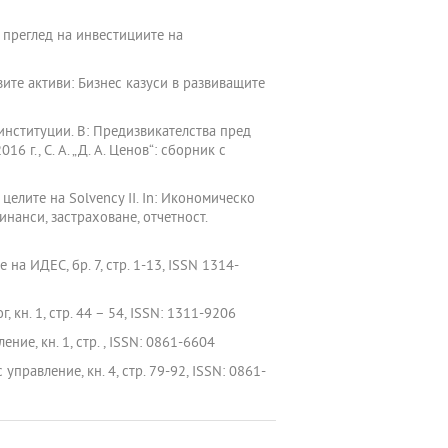
н преглед на инвестициите на
вите активи: Бизнес казуси в развиващите
институции. В: Предизвикателства пред
г., С. А. „Д. А. Ценов“: сборник с
елите на Solvency II. In: Икономическо
инанси, застраховане, отчетност.
на ИДЕС, бр. 7, стр. 1-13, ISSN 1314-
 кн. 1, стр. 44 – 54, ISSN: 1311-9206
ние, кн. 1, стр. , ISSN: 0861-6604
управление, кн. 4, стр. 79-92, ISSN: 0861-