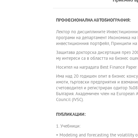
Приемно в
ПРОФЕСИОНАЛНА АВТОБИОГРАФИЯ:
Лектор по дисциплините Инвестиционни 
програми на департамент Икономика на Н
инвестиционния портфейл, Принципи на
Защитава докторска дисертация през 200
му интереси са в областта на бизнес оц
Носител на наградата Best Finance Pape
Има над 20 годишен опит в бизнес конс
имоти, търговски предприятия и вземани
счетоводител и регистриран одитор №085
България. Академичен член на European Ass
Council (IVSC).
ПУБЛИКАЦИИ:
1. Учебници:
• Modeling and forecasting the volatility