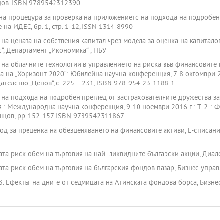
ищов. ISBN 9789542312390
Одитна процедура за проверка на приложението на подхода на подробе
на ИДЕС, бр. 1, стр. 1-12, ISSN 1314-8990
е на цената на собствения капитал чрез модела за оценка на капитало
“, Департамент „Икономика“ , НБУ
а на облачните технологии в управлението на риска във финансовите 
на „Хоризонт 2020“: Юбилейна научна конференция, 7-8 октомври 2016 
телство „Ценов“, с. 225 – 231, ISBN 978-954-23-1188-1
на подхода на подробен преглед от застрахователните дружества за ц
: Международна научна конференция, 9-10 ноември 2016 г. : Т. 2. : Ф
вищов, pp. 152-157. ISBN 9789542311867
дход за преценка на обезценяването на финансовите активи, Е-списание 
ата риск-обем на търговия на най- ликвидните български акции, Диалог,
ката риск-обем на търговия на българския фондов пазар, Бизнес управле
03. Ефектът на дните от седмицата на Атинската фондова борса, Бизнес 