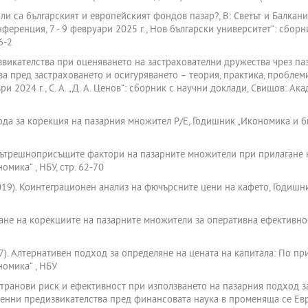
 ли са българският и европейският фондов пазар?, В: Светът и Балканит
еренция, 7 - 9 февруари 2025 г., Нов български университет“: сборн
6-2
извикателства при оценяването на застрахователни дружества чрез па
а пред застраховането и осигуряването – теория, практика, проблем
и 2024 г., С. А. „Д. А. Ценов“: сборник с научни доклади, Свищов: Ака
ода за корекция на пазарния множител Р/Е, Годишник „Икономика и би
а вътрешноприсъщите фактори на пазарните множители при прилагане
мика“ , НБУ, стр. 62-70
2019). Коинтеграционен анализ на фючърсните цени на кафето, Годишн
иране на корекциите на пазарните множители за оперативна ефективност
17). Алтернативен подход за определяне на цената на капитала: По п
номика“ , НБУ
 странови риск и ефективност при използването на пазарния подход з
нни предизвикателства пред финансовата наука в променяща се Европа