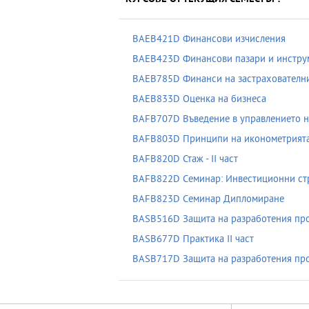
BAEB421D Финансови изчисления
BAEB423D Финансови пазари и инстру
BAEB785D Финанси на застрахователн
BAEB833D Оценка на бизнеса
BAFB707D Въведение в управлението 
BAFB803D Принципи на иконометрият
BAFB820D Стаж - II част
BAFB822D Семинар: Инвестиционни ст
BAFB823D Семинар Дипломиране
BASB516D Защита на разработения про
BASB677D Практика II част
BASB717D Защита на разработения прое