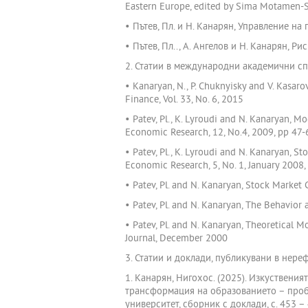
Eastern Europe, edited by Sima Motamen-S
• Пътев, Пл. и Н. Канарян, Управление на
• Пътев, Пл.., А. Ангелов и Н. Канарян, Р
2. Статии в международни академични с
• Kanaryan, N., P. Chuknyisky and V. Kasar
Finance, Vol. 33, No. 6, 2015
• Patev, Pl., K. Lyroudi and N. Kanaryan, M
Economic Research, 12, No.4, 2009, pp 47-
• Patev, Pl., K. Lyroudi and N. Kanaryan, S
Economic Research, 5, No. 1, January 2008,
• Patev, Pl. and N. Kanaryan, Stock Market 
• Patev, Pl. and N. Kanaryan, The Behavior
• Patev, Pl. and N. Kanaryan, Theoretical 
Journal, December 2000
3. Статии и доклади, публикувани в нер
1. Канарян, Нигохос. (2025). Изкуствени
трансформация на образованието – пробл
университет, сборник с доклади, с. 453 –