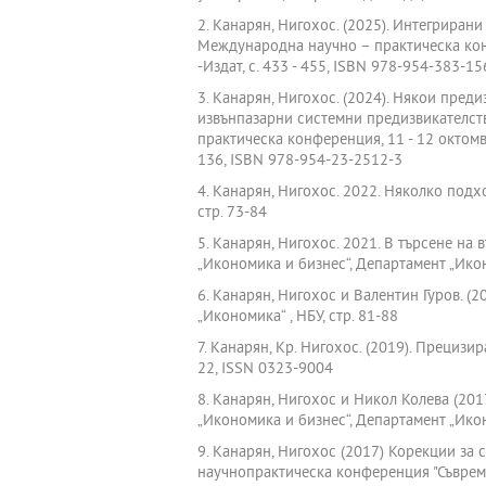
2. Канарян, Нигохос. (2025). Интегрирани
Международна научно – практическа конф
-Издат, с. 433 - 455, ISBN 978-954-383-15
3. Канарян, Нигохос. (2024). Някои пред
извънпазарни системни предизвикателств
практическа конференция, 11 - 12 октомвр
136, ISBN 978-954-23-2512-3
4. Канарян, Нигохос. 2022. Няколко подх
стр. 73-84
5. Канарян, Нигохос. 2021. В търсене н
„Икономика и бизнес“, Департамент „Иконо
6. Канарян, Нигохос и Валентин Гуров. (
„Икономика“ , НБУ, стр. 81-88
7. Канарян, Кр. Нигохос. (2019). Прециз
22, ISSN 0323-9004
8. Канарян, Нигохос и Никол Колева (20
„Икономика и бизнес“, Департамент „Ико
9. Канарян, Нигохос (2017) Корекции за
научнопрактическа конференция "Съвреме