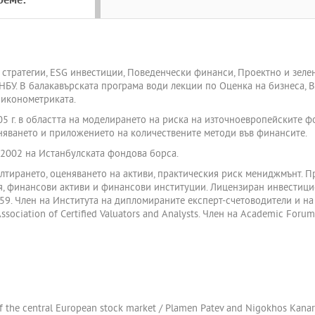
реме:
стратегии, ESG инвестиции, Поведенчески финанси, Проектно и зеле
БУ. В балакавърската програма води лекции по Оценка на бизнеса, 
 иконометриката.
5 г. в областта на моделирането на риска на източноевропейските 
еняването и приложението на количествените методи във финансите.
r 2002 на Истанбулската фондова борса.
ултирането, оценяването на активи, практическия риск мениджмънт.
я, финансови активи и финансови институции. Лицензиран инвестици
9. Член на Института на дипломираните експерт-счетоводители и на
ociation of Certified Valuators and Analysts. Член на Academic Forum 
 of the central European stock market / Plamen Patev and Nigokhos Kanar