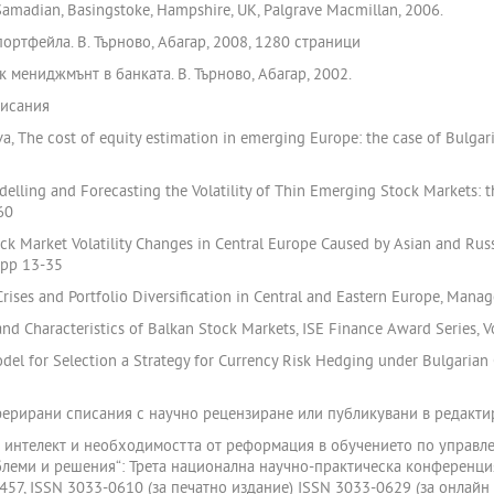
amadian, Basingstoke, Hampshire, UK, Palgrave Macmillan, 2006.
 портфейла. В. Търново, Абагар, 2008, 1280 страници
иск мениджмънт в банката. В. Търново, Абагар, 2002.
писания
ova, The cost of equity estimation in emerging Europe: the case of Bulgar
odelling and Forecasting the Volatility of Thin Emerging Stock Markets: 
60
tock Market Volatility Changes in Central Europe Caused by Asian and Russi
 pp 13-35
Crises and Portfolio Diversification in Central and Eastern Europe, Mana
 and Characteristics of Balkan Stock Markets, ISE Finance Award Series, 
Model for Selection a Strategy for Currency Risk Hedging under Bulgaria
еферирани списания с научно рецензиране или публикувани в редакт
ят интелект и необходимостта от реформация в обучението по управле
еми и решения“: Трета национална научно-практическа конференция,
 457, ISSN 3033-0610 (за печатно издание) ISSN 3033-0629 (за онлайн