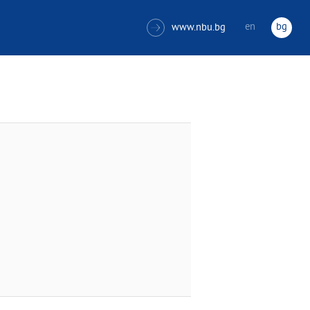
en
bg
www.nbu.bg
