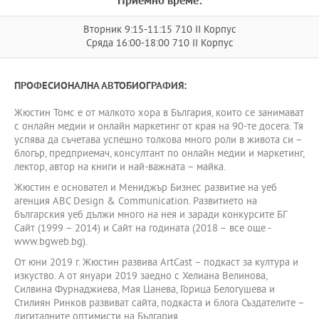
Приемно време:
Вторник 9:15-11:15 710 II Корпус
Сряда 16:00-18:00 710 II Корпус
ПРОФЕСИОНАЛНА АВТОБИОГРАФИЯ:
Жюстин Томс е от малкото хора в България, които се занимават
с онлайн медии и онлайн маркетинг от края на 90-те досега. Тя
успява да съчетава успешно толкова много роли в живота си –
блогър, предприемач, консултант по онлайн медии и маркетинг,
лектор, автор на книги и най-важната – майка.
Жюстин е основател и Мениджър Бизнес развитие на уеб
агенция ABC Design & Communication. Развитието на
българския уеб дължи много на нея и заради конкурсите БГ
Сайт (1999 – 2014) и Сайт на годината (2018 – все още -
www.bgweb.bg).
От юни 2019 г. Жюстин развива ArtCast – подкаст за култура и
изкуство. А от януари 2019 заедно с Хелиана Велинова,
Силвина Фурнаджиева, Мая Цанева, Горица Белогушева и
Стилиян Ринков развиват сайта, подкаста и блога Създателите –
дигиталните оптимисти на България.