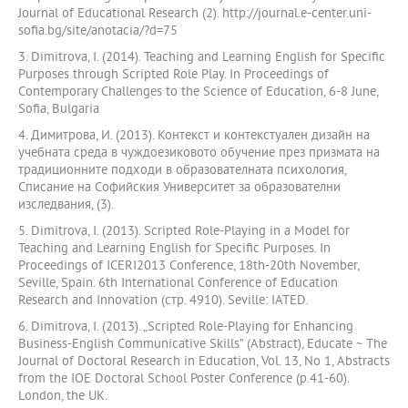
Journal of Educational Research (2). http://journal.e-center.uni-
sofia.bg/site/anotacia/?d=75
3. Dimitrova, I. (2014). Teaching and Learning English for Specific
Purposes through Scripted Role Play. In Proceedings of
Contemporary Challenges to the Science of Education, 6-8 June,
Sofia, Bulgaria
4. Димитрова, И. (2013). Контекст и контекстуален дизайн на
учебната среда в чуждоезиковото обучение през призмата на
традиционните подходи в образователната психология,
Списание на Софийския Университет за образователни
изследвания, (3).
5. Dimitrova, I. (2013). Scripted Role-Playing in a Model for
Teaching and Learning English for Specific Purposes. In
Proceedings of ICERI2013 Conference, 18th-20th November,
Seville, Spain. 6th International Conference of Education
Research and Innovation (стр. 4910). Seville: IATED.
6. Dimitrova, I. (2013). „Scripted Role-Playing for Enhancing
Business-English Communicative Skills” (Abstract), Educate ~ The
Journal of Doctoral Research in Education, Vol. 13, No 1, Abstracts
from the IOE Doctoral School Poster Conference (p.41-60).
London, the UK.