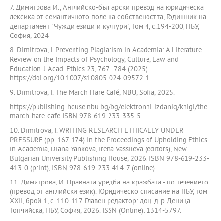
7. Димитрова И., Английско-български превод на юридическа
лексика от семантичното поле на собствеността, Годишник на
департамент "Чужди езици и култури", Том 4, с.194-200, НБУ,
София, 2024
8. Dimitrova, I. Preventing Plagiarism in Academia: A Literature
Review on the Impacts of Psychology, Culture, Law and
Education. J Acad. Ethics 23, 767–784 (2025).
https://doi.org/10.1007/s10805-024-09572-1
9. Dimitrova, I. The March Hare Café, NBU, Sofia, 2025.
https://publishing-house.nbu.bg/bg/elektronni-izdaniq/knigi/the-
march-hare-cafe ISBN 978-619-233-335-5
10. Dimitrova, I. WRITING RESEARCH ETHICALLY UNDER
PRESSURE.(pp. 167-174) In the Proceedings of Upholding Ethics
in Academia, Diana Yankova, Irena Vassileva (editors), New
Bulgarian University Publishing House, 2026. ISBN 978-619-233-
413-0 (print), ISBN 978-619-233-414-7 (online)
11. Димитрова, И. Правната уредба на кражбата - по течението
(превод от английски език). Юридическо списание на НБУ, том
XXII, брой 1, с. 110-117. Главен редактор: доц. д-р Деница
Топчийска, НБУ, София, 2026. ISSN (Online): 1314-5797.