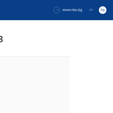
en
bg
www.nbu.bg

В