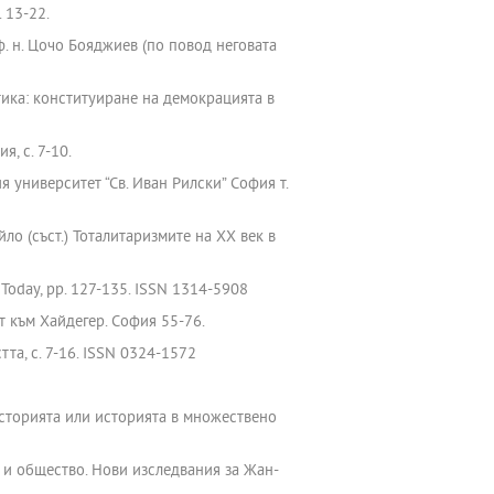
 13-22.
 ф. н. Цочо Бояджиев (по повод неговата
тика: конституиране на демокрацията в
, с. 7-10.
я университет “Св. Иван Рилски” София т.
йло (съст.) Тоталитаризмите на ХХ век в
y Today, pp. 127-135. ISSN 1314-5908
т към Хайдегер. София 55-76.
тта, с. 7-16. ISSN 0324-1572
историята или историята в множествено
да и общество. Нови изследвания за Жан-