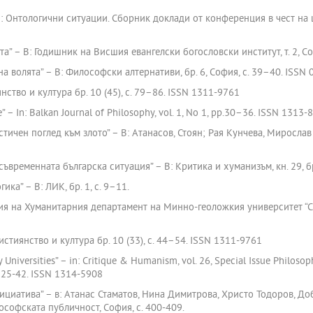
– В: Онтологични ситуации. Сборник доклади от конференция в чест н
а” – В: Годишник на Висшия евангелски богословски институт, т. 2, Соф
а волята” – В: Философски алтернативи, бр. 6, София, с. 39–40. ISSN
янство и култура бр. 10 (45), с. 79–86. ISSN 1311-9761
 – In: Balkan Journal of Philosophy, vol. 1, No 1, pp.30–36. ISSN 1313-
тичен поглед към злото” – В: Атанасов, Стоян; Рая Кунчева, Мирослав
 съвременната българска ситуация” – В: Критика и хуманизъм, кн. 29, б
ика” – В: ЛИК, бр. 1, с. 9–11.
стия на Хуманитарния департамент на Минно-геоложкия университет “Св.
истиянство и култура бр. 10 (33), с. 44–54. ISSN 1311-9761
 Universities” – in: Critique & Humanism, vol. 26, Special Issue Philoso
p. 25-42. ISSN 1314-5908
ициатива” – в: Атанас Стаматов, Нина Димитрова, Христо Тодоров, До
ософската публичност, София, с. 400-409.