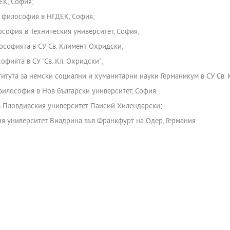
ЕК, София;
 философия в НГДЕК, София;
софия в Техническия университет, София;
ософията в СУ Св. Климент Охридски;
фията в СУ "Св. Кл. Охридски";
итута за немски социални и хуманитарни науки Германикум в СУ Св.
 философия в Нов български университет, София.
в Пловдивския университет Паисий Хилендарски;
ия университет Виадрина във Франкфурт на Одер, Германия