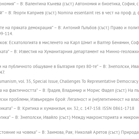
ономия” – В: Валентина Кънева (съст.) Автономия и биоетика, София, с.
 – В: Георги Каприев (съст.) Nomina essentaint res в чест на проф. д.
те на пряката демокрация” – В: Антоний Гълъбов (съст.) Право и поли
09-114.
ов: Есхатологията в мисленето на Карл Шмит и Валтер Бенямин, София
ауката” – В: Известия на Хуманитарния департамент на Минно-геоложки
ти на публичното общуване в България през 80-те” – В: Знеполски, Ива
47.
Humanism, vol. 35, Special Issue, Challenges To Representative Democrac
а на фактичността” – В: Градев, Владимир и Морис Фадел (съст.) На пъ
чески проблеми, Извънреден брой: Легалност и (не)легитимност на влас
ката” – В: Критика и хуманизъм, кн. 32, с. 147-158. ISSN 0861-1718
огика” – В: Знеполски, Ивайло (съст.) Между макроисторията и микро
ъстояние на човека” – В: Заимова, Рая; Николай Аретов (съст.) Приро