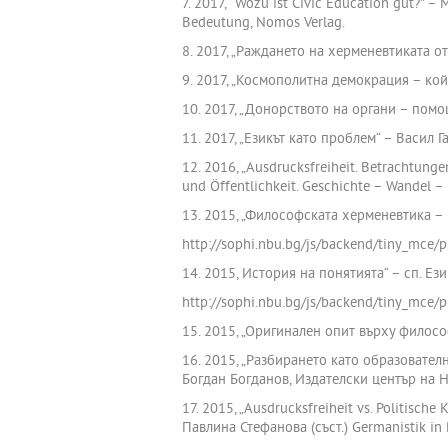
7. 2017, “Wozu ist Civic Education gut?” – 
Bedeutung, Nomos Verlag.
8. 2017, „Раждането на херменевтиката от
9. 2017, „Космополитна демокрация – кой 
10. 2017, „Донорството на органи – помощ
11. 2017, „Езикът като проблем“ – Васил Га
12. 2016, „Ausdrucksfreiheit. Betrachtung
und Öffentlichkeit. Geschichte – Wandel –
13. 2015, „Философската херменевтика – м
http://sophi.nbu.bg/js/backend/tiny_mce
14. 2015, История на понятията“ – сп. Ези
http://sophi.nbu.bg/js/backend/tiny_mce
15. 2015, „Оригинален опит върху филосо
16. 2015, „Разбирането като образователн
Богдан Богданов, Издателски център на Н
17. 2015, „Ausdrucksfreiheit vs. Politisc
Павлина Стефанова (съст.) Germanistik in 