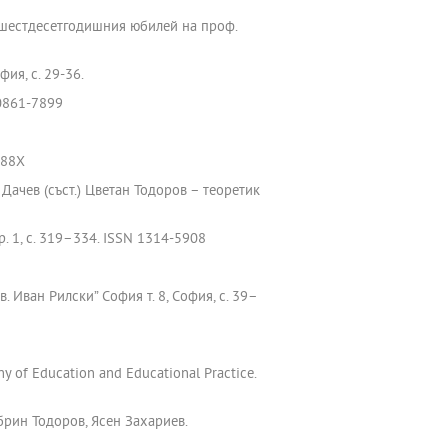
а шестдесетгодишния юбилей на проф.
ия, с. 29-36.
 0861-7899
888X
 Дачев (съст.) Цветан Тодоров – теоретик
р. 1, с. 319–334. ISSN 1314-5908
 Иван Рилски” София т. 8, София, с. 39–
phy of Education and Educational Practice.
брин Тодоров, Ясен Захариев.