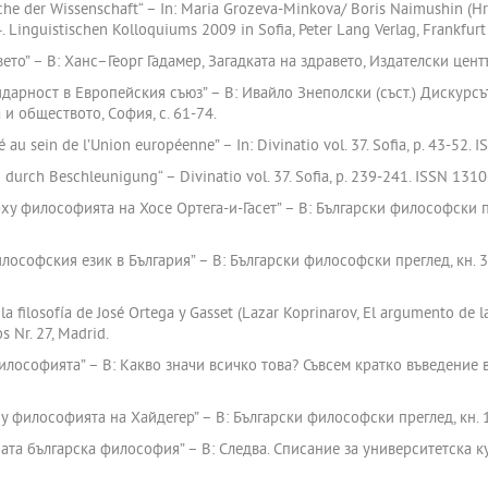
che der Wissenschaft“ – In: Maria Grozeva-Minkova/ Boris Naimushin (Hrsg
Linguistischen Kolloquiums 2009 in Sofia, Peter Lang Verlag, Frankfurt
ето” – В: Ханс–Георг Гадамер, Загадката на здравето, Издателски центъ
идарност в Европейския съюз” – В: Ивайло Знеполски (съст.) Дискурс
 и обществото, София, с. 61-74.
té au sein de l’Union européenne” – In: Divinatio vol. 37. Sofia, p. 43-52
durch Beschleunigung“ – Divinatio vol. 37. Sofia, p. 239-241. ISSN 131
ху философията на Хосе Ортега-и-Гасет” – В: Български философски пре
ософския език в България” – В: Български философски преглед, кн. 3, 
a filosofía de José Ortega y Gasset (Lazar Koprinarov, El argumento de la 
s Nr. 27, Madrid.
философията” – В: Какво значи всичко това? Съвсем кратко въведение
у философията на Хайдегер” – В: Български философски преглед, кн. 1
ата българска философия” – В: Следва. Списание за университетска култ