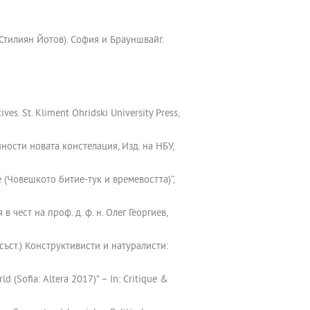
Стилиян Йотов). София и Брауншвайг.
es. St. Kliment Ohridski University Press,
ности новата констелация, Изд. на НБУ,
 (Човешкото битие-тук и времевостта)“,
в чест на проф. д. ф. н. Олег Георгиев,
съст.) Конструктивисти и натуралисти:
 (Sofia: Altera 2017)” – In: Critique &