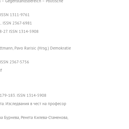
in – Gegenstandsbereich – Politische
. ISSN 1311-9761
61. ISSN 2367-6981
18-27. ISSN 1314-5908
tmann, Pavo Rarisic (Hrsg.) Demokratie
. ISSN 2367-5756
df
. 179-183. ISSN 1314-5908
ета. Изследвания в чест на професор
ина Бурнева, Ренета Килева-Стаменова,