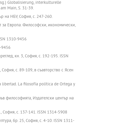
.) Globalisierung, interkulturelle
 am Main, S. 31-39.
р на НБУ, София, с. 247-260.
ът за Европа. Философски, икономически,
. ISSN 1310-9456
0-9456
глед, кн. 3, София, с. 192-195. ISSN
София, с. 89-109, в съавторство с Ясен
libertad. La filosofía política de Ortega y
 във философията, Издателски център на
, София, с. 137-141. ISSN 1314-5908
ура, бр. 25, София, с. 4-10. ISSN 1311-