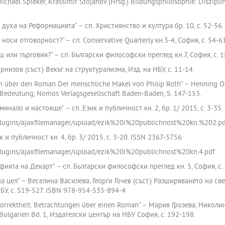
Michael Spieker, Krassimir Stojanov (Hrsg.) Bildungsphilosophie: Diszipl
 духа на Реформацията“ – сп. Християнство и култура бр. 10, с. 52-56
носи отговорност?“ – сп. Conservative Quarterly кн.3-4, София, с. 54-
 или търговия?“ – сп. Български философски преглед кн.7, София, с. 
рнизов (съст.) Векът на структурализма, Изд. на НБУ, с. 11-14.
en über den Roman Der menschliche Makel von Philip Roth“ – Henning Ot
 Bedeutung, Nomos Verlagsgesellschaft Baden-Baden, S. 147-153.
инало и настояще“ – сп. Език и публичност кн. 2, бр. 1/ 2015, с. 3-35
/plugins/ajaxfilemanager/upload/ezik%20i%20publichnost%20kn.%202.p
к и публичност кн. 4, бр. 3/ 2015, с. 3-20. ISSN 2367-5756
/plugins/ajaxfilemanager/upload/ezik%20i%20publichnost%20kn.4.pdf
фията на Декарт“ – сп. Български философски преглед кн. 5, София, с
а цел“ – Веселина Василева, Георги Гочев (съст.) Разширяването на св
БУ, с. 519-527. ISBN 978-954-535-894-4
he Korrektheit. Betrachtungen über einen Roman“ – Мария Грозева, Никол
Bulgarien Bd. 1, Издателски център на НБУ София, с. 192-198.