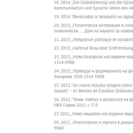
18. 2014, „Die Globalisierung und die Spra
Kommunikation und Sprache. Akten des 44. 
19. 2014, “Философът и загадката на здрав
20. 2013, „Политическа интеграция и сол
политически ..., Дом на науките за човека
21. 2013, „Intégration politique et solidari
22. 2013, „Hartmut Rosa über Entfremdung 
23. 2013, „Ново българско изследване вър
1314-5908
24. 2013, „Преводът и формирането на фил
Захариев. ISSN 1314-5908
25. 2013, “Un nuevo estudio búlgaro sobre l
Gasset)” – In: Revista de Estudios Orteuiano
26. 2012, “Томас Нейгъл и въпросите на 
НБУ, София 2012, с. 5-9.
27. 2011, „Ново мащабно изследване върх
28. 2011, „Многогласие и глухота в днешн
9060