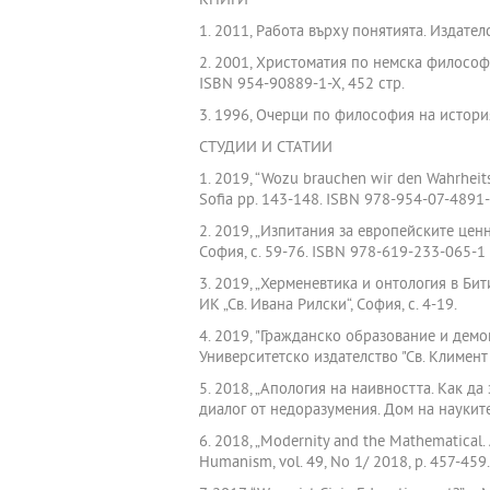
КНИГИ
1. 2011, Работа върху понятията. Издател
2. 2001, Христоматия по немска философ
ISBN 954-90889-1-X, 452 стр.
3. 1996, Очерци по философия на история
СТУДИИ И СТАТИИ
1. 2019, “Wozu brauchen wir den Wahrheitsb
Sofia pp. 143-148. ISBN 978-954-07-4891
2. 2019, „Изпитания за европейските ценн
София, с. 59-76. ISBN 978-619-233-065-1
3. 2019, „Херменевтика и онтология в Би
ИК „Св. Ивана Рилски“, София, с. 4-19.
4. 2019, "Гражданско образование и демокра
Университетско издателство "Св. Климент
5. 2018, „Апология на наивността. Как да
диалог от недоразумения. Дом на науките
6. 2018, „Modernity and the Mathematical. 
Humanism, vol. 49, No 1/ 2018, p. 457-459