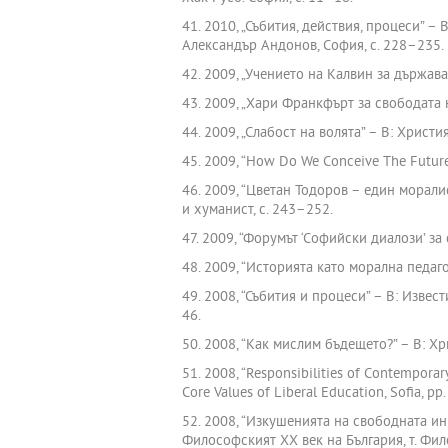
41. 2010, „Събития, действия, процеси” 
Александър Андонов, София, с. 228–235.
42. 2009, „Учението на Калвин за държават
43. 2009, „Хари Франкфърт за свободата н
44. 2009, „Слабост на волята” – В: Христи
45. 2009, “How Do We Conceive The Future”
46. 2009, “Цветан Тодоров – един моралис
и хуманист, с. 243–252.
47. 2009, “Форумът ‘Софийски диалози’ за
48. 2009, “Историята като морална педагог
49. 2008, “Събития и процеси” – В: Изве
46.
50. 2008, “Как мислим бъдещето?” – В: Хр
51. 2008, “Responsibilities of Contemporary
Core Values of Liberal Education, Sofia, p
52. 2008, “Изкушенията на свободната ин
Философският ХХ век на България, т. Фил