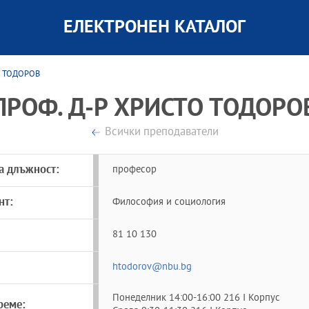
ЕЛЕКТРОНЕН КАТАЛОГ
О ТОДОРОВ
ПРОФ. Д-Р ХРИСТО ТОДОРО
Всички преподаватели
а длъжност:
професор
нт:
Философия и социология
81 10 130
htodorov@nbu.bg
Понеделник 14:00-16:00 216 I Корпус
реме: