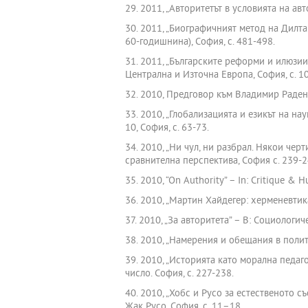
29. 2011, „Авторитетът в условията на авт
30. 2011, „Биографичният метод на Дилтай”
60-годишнина), София, с. 481-498.
31. 2011, „Българските реформи и илюзии
Централна и Източна Европа, София, с. 1
32. 2010, Предговор към Владимир Раденк
33. 2010, „Глобализацията и езикът на н
10, София, с. 63-73.
34. 2010, „Ни чул, ни разбрал. Някои чер
сравнителна перспектива, София с. 239-2
35. 2010, “On Authority” – In: Critique & 
36. 2010, „Мартин Хайдегер: херменевтик
37. 2010, „За авторитета” – В: Социологи
38. 2010, „Намерения и обещания в полити
39. 2010, „Историята като морална педаг
число. София, с. 227-238.
40. 2010, „Хобс и Русо за естественото с
Жак Русо. София, с. 11–18.