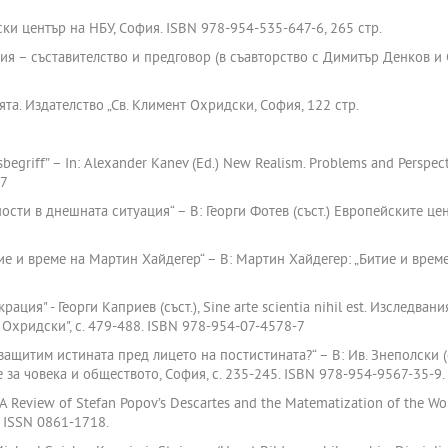
ски център на НБУ, София. ISBN 978-954-535-647-6, 265 стр.
ия – съставителство и предговор (в съавторство с Димитър Денков и 
та. Издателство „Св. Климент Охридски, София, 122 стр.
egriff” – In: Alexander Kanev (Ed.) New Realism. Problems and Perspectiv
-7
ости в днешната ситуация“ – В: Георги Фотев (съст.) Европейските цен
тие и време на Мартин Хайдегер“ – В: Мартин Хайдегер: „Битие и време
ция" - Георги Каприев (съст.), Sine arte scientia nihil est. Изследвания 
 Охридски", с. 479-488. ISBN 978-954-07-4578-7
 защитим истината пред лицето на постистината?“ – В: Ив. Знеполски (
 за човека и обществото, София, с. 235-245. ISBN 978-954-9567-35-9.
A Review of Stefan Popov’s Descartes and the Matematization of the World
. ISSN 0861-1718.