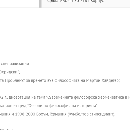
Сряда 9:30-11:30 216 I Корпус
, специализации:
 Охридски";
та Проблемът за времето във философията на Мартин Хайдегер;
2 г., дисертация на тема "Съвременната философска херменевтика в Г
итационен труд "Очерци по философия на историята".
мания и 1998-2000 Бохум, Германия (Хумболтов стипендиант).