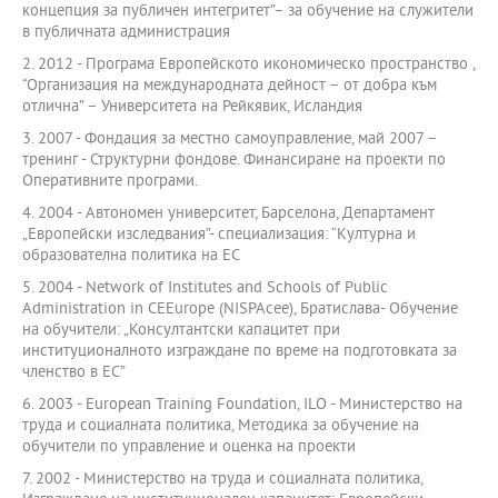
концепция за публичен интегритет”– за обучение на служители
в публичната администрация
2. 2012 - Програма Европейското икономическо пространство ,
“Организация на международната дейност – от добра към
отлична” – Университета на Рейкявик, Исландия
3. 2007 - Фондация за местно самоуправление, май 2007 –
тренинг - Структурни фондове. Финансиране на проекти по
Оперативните програми.
4. 2004 - Автономен университет, Барселона, Департамент
„Европейски изследвания”- специализация: “Културна и
образователна политика на ЕС
5. 2004 - Network of Institutes and Schools of Public
Administration in CEEurope (NISPAcee), Братислава- Обучение
на обучители: „Консултантски капацитет при
институционалното изграждане по време на подготовката за
членство в ЕС”
6. 2003 - European Training Foundation, ILO - Министерство на
труда и социалната политика, Методика за обучение на
обучители по управление и оценка на проекти
7. 2002 - Министерство на труда и социалната политика,