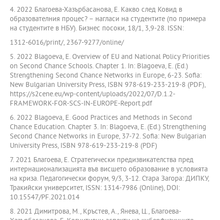
4. 2022 Благоева-Хазърбасанова, Е. Какво след Ковид в
образователния процес? – нагласи на студентите (по примера
на студентите в НБУ). Бизнес посоки, 18/1, 3,9-28. ISSN:
1312-6016/print/, 2367-9277/online/
5. 2022 Blagoeva, E. Overview of EU and National Policy Priorities
on Second Chance Schools. Chapter 1. In: Blagoeva, E. (Ed.)
Strengthening Second Chance Networks in Europe, 6-23. Sofia:
New Bulgarian University Press, ISBN 978-619-233-219-8 (PDF),
https://s2cene.eu/wp-content/uploads/2022/07/D.1.2-
FRAMEWORK-FOR-SCS-IN-EUROPE-Report.pdf
6. 2022 Blagoeva, E. Good Practices and Methods in Second
Chance Education. Chapter 3. In: Blagoeva, E. (Ed.) Strengthening
Second Chance Networks in Europe, 37-72. Sofia: New Bulgarian
University Press, ISBN 978-619-233-219-8 (PDF)
7. 2021 Благоева, Е. Стратегически предизвикателства пред
интернационализацията във висшето образование в условията
на криза. Педагогически форум, 9/3, 3-12. Стара Загора: ДИПКУ,
Тракийски университет, ISSN: 1314-7986 (Online), DOI:
10.15547/PF.2021.014
8. 2021 Димитрова, M., Кръстев, A., Янева, Ц., Благоева-