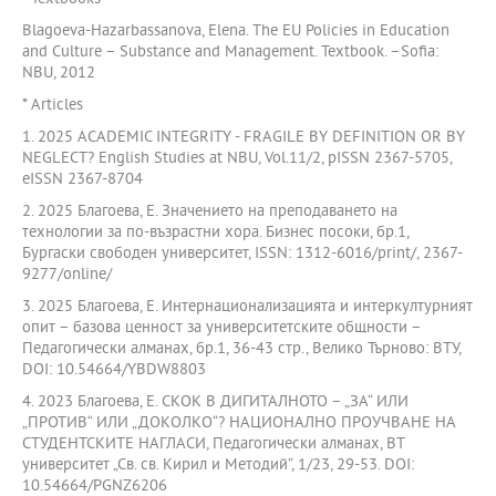
Blagoeva-Hazarbassanova, Elena. The EU Policies in Education
and Culture – Substance and Management. Textbook. –Sofia:
NBU, 2012
* Articles
1. 2025 ACADEMIC INTEGRITY - FRAGILE BY DEFINITION OR BY
NEGLECT? English Studies at NBU, Vol.11/2, pISSN 2367-5705,
eISSN 2367-8704
2. 2025 Благоева, Е. Значението на преподаването на
технологии за по-възрастни хора. Бизнес посоки, бр.1,
Бургаски свободен университет, ISSN: 1312-6016/print/, 2367-
9277/online/
3. 2025 Благоева, Е. Интернационализацията и интеркултурният
опит – базова ценност за университетските общности –
Педагогически алманах, бр.1, 36-43 стр., Велико Търново: ВТУ,
DOI: 10.54664/YBDW8803
4. 2023 Благоева, Е. СКОК В ДИГИТАЛНОТО – „ЗА“ ИЛИ
„ПРОТИВ“ ИЛИ „ДОКОЛКО“? НАЦИОНАЛНО ПРОУЧВАНЕ НА
СТУДЕНТСКИТЕ НАГЛАСИ, Педагогически алманах, ВТ
университет „Св. св. Кирил и Методий“, 1/23, 29-53. DOI:
10.54664/PGNZ6206