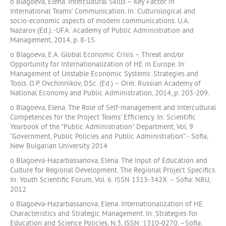
o Blagoeva, Elena. Intercultural Skills – Key Factor in
International Teams’ Communication. In: Culturological and
socio-economic aspects of modern communications. U.A.
Nazarov (Ed.). -UFA: Academy of Public Administration and
Management, 2014, p. 8-15.
o Blagoeva, Е.А. Global Economic Crisis – Threat and/or
Opportunity for Internationalization of HE in Europe. In:
Management of Unstable Economic Systems: Strategies and
Tools. O.P. Ovchinnikov, DSc. (Ed.) – Orel: Russian Academy of
National Economy and Public Administration, 2014, p. 203-209.
o Blagoeva, Elena. The Role of Self-management and Intercultural
Competences for the Project Teams’ Efficiency. In: Scientific
Yearbook of the "Public Administration" Department, Vol. 9
“Government, Public Policies and Public Administration”. - Sofia,
New Bulgarian University 2014
o Blagoeva-Hazarbassanova, Elena. The Input of Education and
Culture for Regional Development. The Regional Project Specifics.
In: Youth Scientific Forum, Vol. 6. ISSN 1313-342X. – Sofia: NBU,
2012
o Blagoeva-Hazarbassanova, Elena. Internationalization of HE.
Characteristics and Strategic Management. In: Strategies for
Education and Science Policies, N.3, ISSN: 1310-0270. –Sofia: