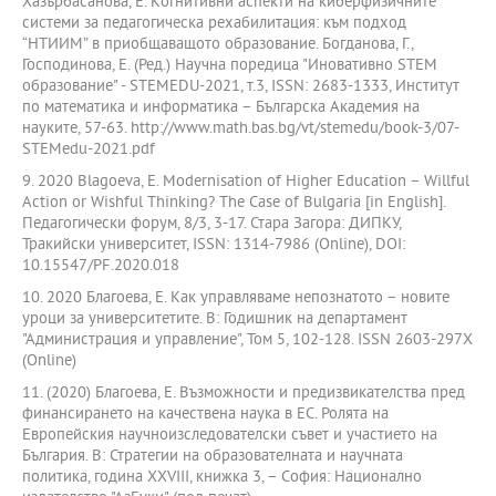
Хазърбасанова, E. Kогнитивни аспекти на киберфизичните
системи за педагогическа рехабилитация: към подход
“НТИИМ” в приобщаващото образование. Богданова, Г.,
Господинова, Е. (Ред.) Научна поредица "Иновативно STEM
образование" - STEMEDU-2021, т.3, ISSN: 2683-1333, Институт
по математика и информатика – Българска Академия на
науките, 57-63. http://www.math.bas.bg/vt/stemedu/book-3/07-
STEMedu-2021.pdf
9. 2020 Blagoeva, E. Modernisation оf Higher Education – Willful
Action оr Wishful Thinking? The Case оf Bulgaria [in English].
Педагогически форум, 8/3, 3-17. Стара Загора: ДИПКУ,
Тракийски университет, ISSN: 1314-7986 (Online), DOI:
10.15547/PF.2020.018
10. 2020 Благоева, Е. Как управляваме непознатото – новите
уроци за университетите. В: Годишник на департамент
"Администрация и управление", Том 5, 102-128. ISSN 2603-297X
(Online)
11. (2020) Благоева, Е. Възможности и предизвикателства пред
финансирането на качествена наука в ЕС. Ролята на
Европейския научноизследователски съвет и участието на
България. В: Стратегии на образователната и научната
политика, година XXVIII, книжка 3, – София: Национално