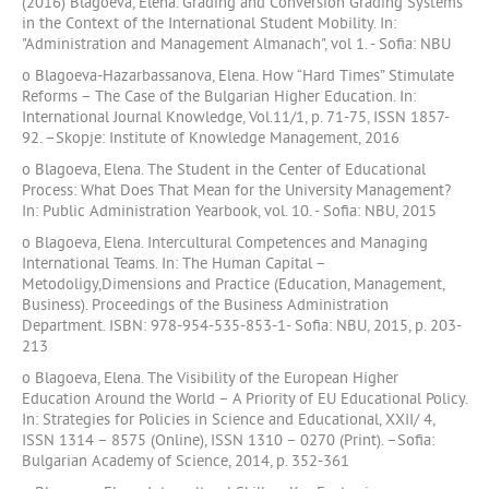
(2016) Blagoeva, Elena. Grading and Conversion Grading Systems
in the Context of the International Student Mobility. In:
"Administration and Management Almanach", vol 1. - Sofia: NBU
o Blagoeva-Hazarbassanova, Elena. How “Hard Times” Stimulate
Reforms – The Case of the Bulgarian Higher Education. In:
International Journal Knowledge, Vol.11/1, p. 71-75, ISSN 1857-
92. –Skopje: Institute of Knowledge Management, 2016
o Blagoeva, Elena. The Student in the Center of Educational
Process: What Does That Mean for the University Management?
In: Public Administration Yearbook, vol. 10. - Sofia: NBU, 2015
o Blagoeva, Elena. Intercultural Competences and Managing
International Teams. In: The Human Capital –
Metodoligy,Dimensions and Practice (Education, Management,
Business). Proceedings of the Business Administration
Department. ISBN: 978-954-535-853-1- Sofia: NBU, 2015, p. 203-
213
o Blagoeva, Elena. Тhe Visibility of the European Higher
Education Around the World – A Priority of EU Educational Policy.
In: Strategies for Policies in Science and Educational, XXII/ 4,
ISSN 1314 – 8575 (Online), ISSN 1310 – 0270 (Print). –Sofia:
Bulgarian Academy of Science, 2014, p. 352-361