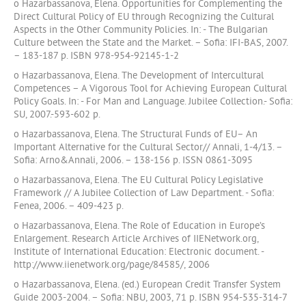
o Hazarbassanova, Elena. Opportunities for Complementing the
Direct Cultural Policy of EU through Recognizing the Cultural
Aspects in the Other Community Policies. In: - The Bulgarian
Culture between the State and the Market. – Sofia: IFI-BAS, 2007.
– 183-187 p. ISBN 978-954-92145-1-2
o Hazarbassanova, Elena. The Development of Intercultural
Competences – A Vigorous Tool for Achieving European Cultural
Policy Goals. In: - For Man and Language. Jubilee Collection.- Sofia:
SU, 2007.-593-602 p.
o Hazarbassanova, Elena. The Structural Funds of EU– An
Important Alternative for the Cultural Sector// Annali, 1-4/13. –
Sofia: Arno&Annali, 2006. – 138-156 p. ISSN 0861-3095
o Hazarbassanova, Elena. The EU Cultural Policy Legislative
Framework // A Jubilee Collection of Law Department. - Sofia:
Fenea, 2006. – 409-423 p.
o Hazarbassanova, Elena. The Role of Education in Europe’s
Enlargement. Research Article Archives of IIENetwork.org,
Institute of International Education: Electronic document. -
http://www.iienetwork.org/page/84585/, 2006
o Hazarbassanova, Elena. (ed.) European Credit Transfer System
Guide 2003-2004. – Sofia: NBU, 2003, 71 p. ISBN 954-535-314-7