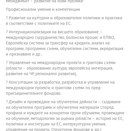
мениджмънт – развитие на нови публики”
Професионални умения и компетенции
? Развитие на културни и образователни политики и практики
в съответствие с политиките на ЕС;
? Интернационализация на висшето образование –
международно сътрудничество, Болонски процес и ЕПВО,
Европейска система за трансфер на кредити, анализ на
програми, програмни схеми, обучителни системи, акредитация
и признаване и др.;
? Управление на международни проекти и грантови схеми
(области – образование, култура, европейска интеграция,
развитие на ЧР, регионално развитие);
? Консултации за разработка, разработка и управление на
международни проекти и грантови схеми по пред-
присъединителните фондове;
? Дизайн и провеждане на обучителни дейности – създаване
на обучителни програми и обучителни материали според
профила и нуждите на конкретни групи обучаеми, провеждане
на обучение, методологии за оценка (области – история на ЕС,
политики и институции на ЕС, интеркултурни умения,
управление на проекти, Структурни фондове и др.);