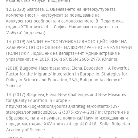
издателство "АзБуки" (под печат)
12. (2020) Благоева, Е. Оценяването на интеркултурната
компетентност – инструмент за повишаване на
конкурентоспособността и самопознанието. В: Педагогика,
година XCII, книжка 4, -- София: Национално издателство
"АзБуки" (под печат)
13. (2019) АНАЛИЗ НА “КОМУНИКАТИВНОТО ДЕЙСТВИЕ” НА
ХАБЕРМАС ПО ОТНОШЕНИЕ НА ФОРМИРАНЕТО НА КУЛТУРНИ
ПОЛИТИКИ , Годишник на департамент "Администрация и
управление", т. 4, 2019, 156-167, ISSN 2603-297X (Online)
(2018) Blagoeva-Hazarbassanova, Elena. Education – A Powerful
Factor for the Migrants’ Integration in Europe. In: Strategies for
Policy in Science and Education, 26/4, Bulgarian Academy of
Science
14. (2017) Blagoeva, Elena. New Challenges and New Measures
for Quality Education in Europe. -
http://azbuki.bg/editions/journals/strategies/contents/329-
staregies/sonparticles2016-2/3075-xxv-4-2017 In: Стратегии на
образователната и научната политика/ Научни изследвания и
парадигми, година XXV, книжка 4, pp. 410-418.–Sofia: Bulgarian
Academy of Science