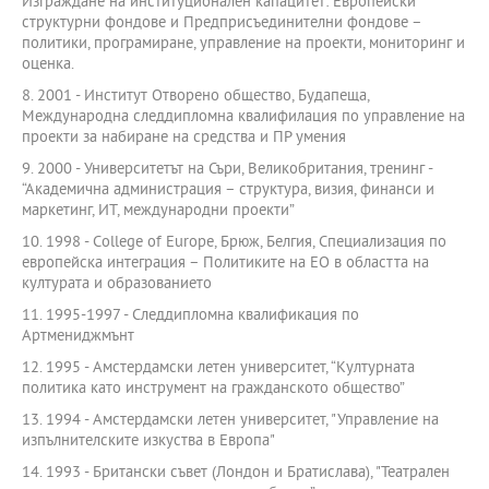
Изграждане на институционален капацитет: Европейски
структурни фондове и Предприсъединителни фондове –
политики, програмиране, управление на проекти, мониторинг и
оценка.
8. 2001 - Институт Отворено общество, Будапеща,
Международна следдипломна квалифилация по управление на
проекти за набиране на средства и ПР умения
9. 2000 - Университетът на Съри, Великобритания, тренинг -
“Академична администрация – структура, визия, финанси и
маркетинг, ИТ, международни проекти”
10. 1998 - College of Europe, Брюж, Белгия, Специализация по
европейска интеграция – Политиките на ЕО в областта на
културата и образованието
11. 1995-1997 - Следдипломна квалификация по
Артмениджмънт
12. 1995 - Амстердамски летен университет, “Културната
политика като инструмент на гражданското общество”
13. 1994 - Амстердамски летен университет, "Управление на
изпълнителските изкуства в Европа"
14. 1993 - Британски съвет (Лондон и Братислава), "Театрален