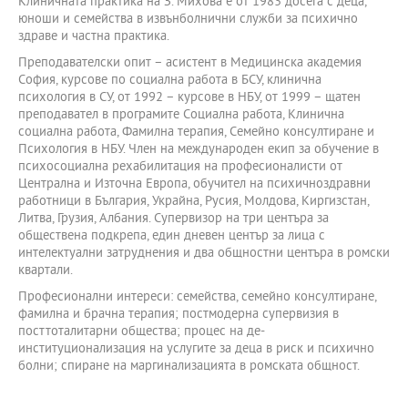
Клиничната практика на З. Михова е от 1983 досега с деца,
юноши и семейства в извънболнични служби за психично
здраве и частна практика.
Преподавателски опит – асистент в Медицинска академия
София, курсове по социална работа в БСУ, клинична
психология в СУ, от 1992 – курсове в НБУ, от 1999 – щатен
преподавател в програмите Социална работа, Клинична
социална работа, Фамилна терапия, Семейно консултиране и
Психология в НБУ. Член на международен екип за обучение в
психосоциална рехабилитация на професионалисти от
Централна и Източна Европа, обучител на психичноздравни
работници в България, Украйна, Русия, Молдова, Киргизстан,
Литва, Грузия, Албания. Супервизор на три центъра за
обществена подкрепа, един дневен център за лица с
интелектуални затруднения и два общностни центъра в ромски
квартали.
Професионални интереси: семейства, семейно консултиране,
фамилна и брачна терапия; постмодерна супервизия в
посттоталитарни общества; процес на де-
институционализация на услугите за деца в риск и психично
болни; спиране на маргинализацията в ромската общност.