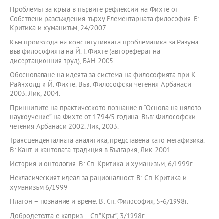
Проблемът за кръга в първите рефлексии на Фихте от
Собствени разсъждения върху Елементарната философия. В:
Критика и хуманизъм, 24/2007.
Към произхода на конститутивната проблематика за Разума
във философията на Й. Г. Фихте (автореферат на
дисертационния труд), БАН 2005.
Обосноваване на идеята за система на философията при К.
Райнхолд и Й. Фихте. Във: Философски четения Арбанаси
2003. Лик, 2004.
Принципите на практическото познание в “Основа на цялото
наукоучение” на Фихте от 1794/5 година. Във: Философски
четения Арбанаси 2002. Лик, 2003.
Трансценденталната аналитика, представена като метафизика.
В: Кант и кантовата традиция в България, Лик, 2001
История и онтология. В: Сп. Критика и хуманизъм, 6/1999г.
Некласическият идеал за рационалност. В: Сп. Критика и
хуманизъм 6/1999
Платон – познание и време. В: Сп. Философия, 5-6/1998г.
Добродетелта е каприз – Сп.”Кръг”, 3/1998г.