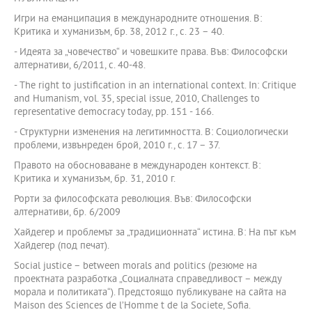
Игри на еманципация в международните отношения. В:
Критика и хуманизъм, бр. 38, 2012 г., с. 23 – 40.
- Идеята за „човечество“ и човешките права. Във: Философски
алтернативи, 6/2011, с. 40-48.
- The right to justification in an international context. In: Critique
and Humanism, vol. 35, special issue, 2010, Challenges to
representative democracy today, pp. 151 - 166.
- Структурни изменения на легитимността. В: Социологически
проблеми, извънреден брой, 2010 г., с. 17 – 37.
Правото на обосноваване в международен контекст. В:
Критика и хуманизъм, бр. 31, 2010 г.
Рорти за философската революция. Във: Философски
алтернативи, бр. 6/2009
Хайдегер и проблемът за „традиционната“ истина. В: На път към
Хайдегер (под печат).
Social justice – between morals and politics (резюме на
проектната разработка „Социалната справедливост – между
морала и политиката“). Предстоящо публикуване на сайта на
Maison des Sciences de l’Homme t de la Societe, Sofia.