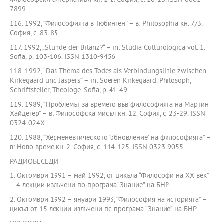
Философски алтернативи кн. 1-2. София, с. 10-13. ISSN 0861-
7899
116. 1992, “Философията в Тюбинген” – в: Philosophia кн. 7/3.
София, с. 83-85.
117. 1992, „Stunde der Bilanz?“ – in: Studia Culturologica vol. 1.
Sofia, p. 103-106. ISSN 1310-9456
118. 1992, “Das Thema des Todes als Verbindungslinie zwischen
Kirkegaard und Jaspers“ – in: Soeren Kirkegaard. Philosoph,
Schriftsteller, Theologe. Sofia, p. 41-49.
119. 1989, “Проблемът за времето във философията на Мартин
Хайдегер” – в: Философска мисъл кн. 12. София, с. 23-29. ISSN
0324-024X
120. 1988, “Херменевтическото ‘обновление’ на философията” –
в: Ново време кн. 2. София, с. 114-125. ISSN 0323-9055
РАДИОБЕСЕДИ
1. Октомври 1991 – май 1992, от цикъла “Философи на ХХ век”
– 4 лекции излъчени по програма ‘Знание” на БНР.
2. Октомври 1992 – януари 1993, “Философия на историята” –
цикъл от 15 лекции излъчени по програма “Знание” на БНР.