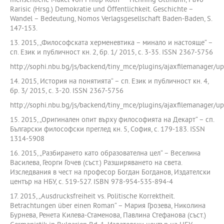
menschliche Makel von Philip Roth“ – Henning Ottmann, Pavo
Rarisic (Hrsg.) Demokratie und Öffentlichkeit. Geschichte –
Wandel – Bedeutung, Nomos Verlagsgesellschaft Baden-Baden, S.
147-153.
13. 2015, „Философската херменевтика – минало и настояще“ –
сп. Език и публичност кн. 2, бр. 1/ 2015, с. 3-35. ISSN 2367-5756
http://sophi.nbu.bg/js/backend/tiny_mce/plugins/ajaxfilemanager
14. 2015, История на понятията“ – сп. Език и публичност кн. 4,
бр. 3/ 2015, с. 3-20. ISSN 2367-5756
http://sophi.nbu.bg/js/backend/tiny_mce/plugins/ajaxfilemanager/
15. 2015, „Оригинален опит върху философията на Декарт“ – сп.
Български философски преглед кн. 5, София, с. 179-183. ISSN
1314-5908
16. 2015, „Разбирането като образователна цел“ – Веселина
Василева, Георги Гочев (съст.) Разширяването на света.
Изследвания в чест на професор Богдан Богданов, Издателски
център на НБУ, с. 519-527. ISBN 978-954-535-894-4
17. 2015, „Ausdrucksfreiheit vs. Politische Korrektheit.
Betrachtungen über einen Roman“ – Мария Грозева, Николина
Бурнева, Ренета Килева-Стаменова, Павлина Стефанова (съст.)