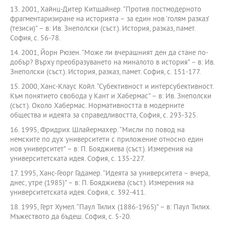
13. 2001, Хайнц-Дитер Китщайнер. “Против постмодерното
фрагментаризиране на историята – за един нов ‘голям разказ’
(тезиси)” – в: Ив. Знеполски (съст.). История, разказ, памет.
София, с. 56-78.
14. 2001, Йорн Рюзен. “Може ли вчерашният ден да стане по-
добър? Върху преобразуването на миналото в история” – в: Ив.
Знеполски (съст.). История, разказ, памет. София, с. 151-177.
15. 2000, Ханс-Клаус Койл. “Субективност и интерсубективност.
Към понятието свобода у Кант и Хабермас” – в: Ив. Знеполски
(съст.). Около Хабермас. Нормативността в модерните
общества и идеята за справедливостта, София, с. 293-325.
16. 1995, Фридрих Шлайермахер. “Мисли по повод на
немските по дух университети с приложение относно един
нов университет” – в: П. Бояджиева (съст.). Измерения на
университетската идея. София, с. 135-227.
17. 1995, Ханс-Георг Гадамер. “Идеята за университета – вчера,
днес, утре (1985)” – в: П. Бояджиева (съст.). Измерения на
университетската идея. София, с. 392-411.
18. 1995, Герт Хумел. “Паул Тилих (1886-1965)” – в: Паул Тилих.
Мъжеството да бъдеш. София, с. 5-20.