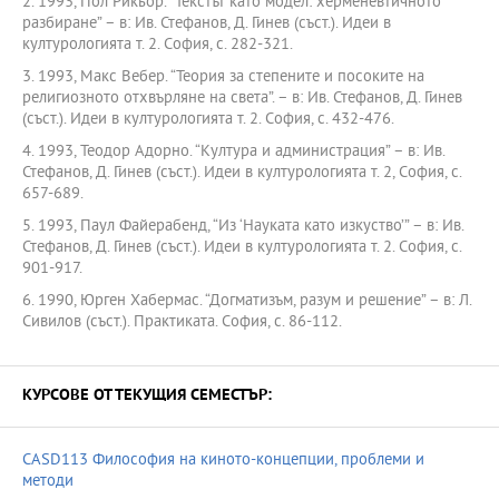
2. 1993, Пол Рикьор. “Текстът като модел: херменевтичното
разбиране” – в: Ив. Стефанов, Д. Гинев (съст.). Идеи в
културологията т. 2. София, с. 282-321.
3. 1993, Макс Вебер. “Теория за степените и посоките на
религиозното отхвърляне на света”. – в: Ив. Стефанов, Д. Гинев
(съст.). Идеи в културологията т. 2. София, с. 432-476.
4. 1993, Теодор Адорно. “Култура и администрация” – в: Ив.
Стефанов, Д. Гинев (съст.). Идеи в културологията т. 2, София, с.
657-689.
5. 1993, Паул Файерабенд, “Из ‘Науката като изкуство’” – в: Ив.
Стефанов, Д. Гинев (съст.). Идеи в културологията т. 2. София, с.
901-917.
6. 1990, Юрген Хабермас. “Догматизъм, разум и решение” – в: Л.
Сивилов (съст.). Практиката. София, с. 86-112.
КУРСОВЕ ОТ ТЕКУЩИЯ СЕМЕСТЪР:
CASD113 Философия на киното-концепции, проблеми и
методи