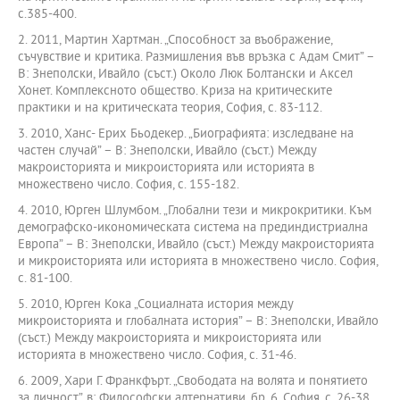
с.385-400.
2. 2011, Мартин Хартман. „Способност за въображение,
съчувствие и критика. Размишления във връзка с Адам Смит” –
В: Знеполски, Ивайло (съст.) Около Люк Болтански и Аксел
Хонет. Комплексното общество. Криза на критическите
практики и на критическата теория, София, с. 83-112.
3. 2010, Ханс- Ерих Бьодекер. „Биографията: изследване на
частен случай” – В: Знеполски, Ивайло (съст.) Между
макроисторията и микроисторията или историята в
множествено число. София, с. 155-182.
4. 2010, Юрген Шлумбом. „Глобални тези и микрокритики. Към
демографско-икономическата система на прединдистриална
Европа” – В: Знеполски, Ивайло (съст.) Между макроисторията
и микроисторията или историята в множествено число. София,
с. 81-100.
5. 2010, Юрген Кока „Социалната история между
микроисторията и глобалната история” – В: Знеполски, Ивайло
(съст.) Между макроисторията и микроисторията или
историята в множествено число. София, с. 31-46.
6. 2009, Хари Г. Франкфърт. „Свободата на волята и понятието
за личност”, в: Философски алтернативи, бр. 6, София, с. 26-38.