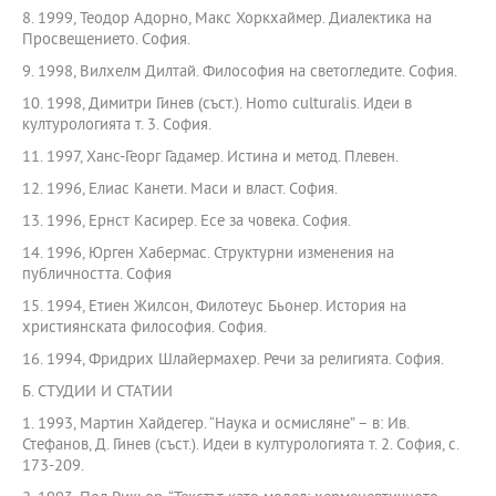
8. 1999, Теодор Адорно, Макс Хоркхаймер. Диалектика на
Просвещението. София.
9. 1998, Вилхелм Дилтай. Философия на светогледите. София.
10. 1998, Димитри Гинев (съст.). Homo culturalis. Идеи в
културологията т. 3. София.
11. 1997, Ханс-Георг Гадамер. Истина и метод. Плевен.
12. 1996, Елиас Канети. Маси и власт. София.
13. 1996, Ернст Касирер. Есе за човека. София.
14. 1996, Юрген Хабермас. Структурни изменения на
публичността. София
15. 1994, Етиен Жилсон, Филотеус Бьонер. История на
християнската философия. София.
16. 1994, Фридрих Шлайермахер. Речи за религията. София.
Б. СТУДИИ И СТАТИИ
1. 1993, Мартин Хайдегер. “Наука и осмисляне” – в: Ив.
Стефанов, Д. Гинев (съст.). Идеи в културологията т. 2. София, с.
173-209.