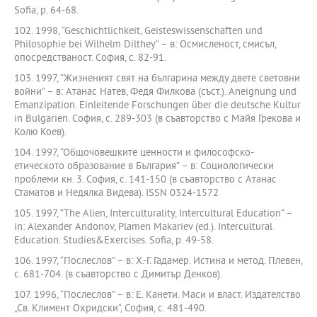
Sofia, p. 64-68.
102. 1998, “Geschichtlichkeit, Geisteswissenschaften und
Philosophie bei Wilhelm Dilthey“ – в: Осмисленост, смисъл,
опосредстваност. София, с. 82-91.
103. 1997, “Жизненият свят на българина между двете световни
войни” – в: Атанас Натев, Федя Филкова (съст.). Aneignung und
Emanzipation. Einleitende Forschungen über die deutsche Kultur
in Bulgarien. София, с. 289-303 (в съавторство с Майя Грекова и
Колю Коев).
104. 1997, “Общочовешките ценности и философско-
етическото образование в България” – в: Социологически
проблеми кн. 3. София, с. 141-150 (в съавторство с Атанас
Стаматов и Недялка Видева). ISSN 0324-1572
105. 1997, “The Alien, Interculturality, Intercultural Education“ –
in: Alexander Andonov, Plamen Makariev (ed.). Intercultural
Education. Studies&Exercises. Sofia, p. 49-58.
106. 1997, “Послеслов” – в: Х.-Г. Гадамер. Истина и метод. Плевен,
с. 681-704. (в съавторство с Димитър Денков).
107. 1996, “Послеслов” – в: Е. Канети. Маси и власт. Издателство
„Св. Климент Охридски“, София, с. 481-490.