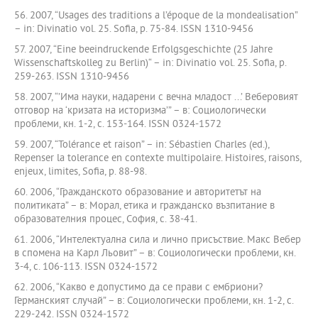
56. 2007, “Usages des traditions a l’époque de la mondealisation”
– in: Divinatio vol. 25. Sofia, p. 75-84. ISSN 1310-9456
57. 2007, “Eine beeindruckende Erfolgsgeschichte (25 Jahre
Wissenschaftskolleg zu Berlin)“ – in: Divinatio vol. 25. Sofia, p.
259-263. ISSN 1310-9456
58. 2007, “’Има науки, надарени с вечна младост ...’ Веберовият
отговор на ‘кризата на историзма’” – в: Социологически
проблеми, кн. 1-2, с. 153-164. ISSN 0324-1572
59. 2007, “Tolérance et raison” – in: Sébastien Charles (ed.),
Repenser la tolerance en contexte multipolaire. Histoires, raisons,
enjeux, limites, Sofia, p. 88-98.
60. 2006, “Гражданското образование и авторитетът на
политиката” – в: Морал, етика и гражданско възпитание в
образователния процес, София, с. 38-41.
61. 2006, “Интелектуална сила и лично присъствие. Макс Вебер
в спомена на Карл Льовит” – в: Социологически проблеми, кн.
3-4, с. 106-113. ISSN 0324-1572
62. 2006, “Какво е допустимо да се прави с ембриони?
Германският случай” – в: Социологически проблеми, кн. 1-2, с.
229-242. ISSN 0324-1572