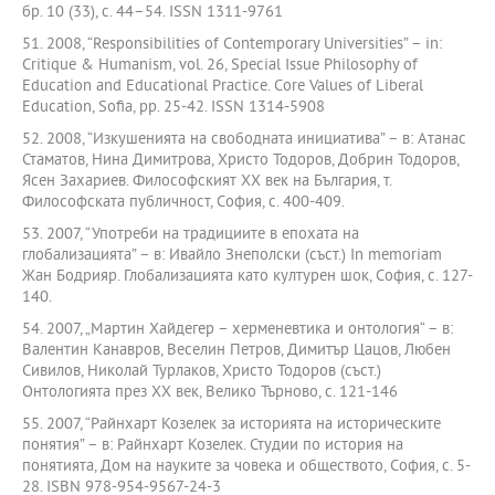
бр. 10 (33), с. 44–54. ISSN 1311-9761
51. 2008, “Responsibilities of Contemporary Universities” – in:
Critique & Humanism, vol. 26, Special Issue Philosophy of
Education and Educational Practice. Core Values of Liberal
Education, Sofia, pp. 25-42. ISSN 1314-5908
52. 2008, “Изкушенията на свободната инициатива” – в: Атанас
Стаматов, Нина Димитрова, Христо Тодоров, Добрин Тодоров,
Ясен Захариев. Философският ХХ век на България, т.
Философската публичност, София, с. 400-409.
53. 2007, “Употреби на традициите в епохата на
глобализацията” – в: Ивайло Знеполски (съст.) In memoriam
Жан Бодрияр. Глобализацията като културен шок, София, с. 127-
140.
54. 2007, „Мартин Хайдегер – херменевтика и онтология“ – в:
Валентин Канавров, Веселин Петров, Димитър Цацов, Любен
Сивилов, Николай Турлаков, Христо Тодоров (съст.)
Онтологията през ХХ век, Велико Търново, с. 121-146
55. 2007, “Райнхарт Козелек за историята на историческите
понятия” – в: Райнхарт Козелек. Студии по история на
понятията, Дом на науките за човека и обществото, София, с. 5-
28. ISBN 978-954-9567-24-3