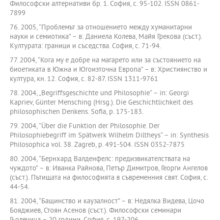
Философски алтернативи бр. 1. София, с. 95-102. ISSN 0861-
7899
76. 2005, “Проблемът за отношението между хуманитарни
науки и семиотика” – в: Даниела Колева, Майя Грекова (съст.).
Културата: граници и съседства. София, с. 71-94.
77. 2004, “Кога му е добре на магарето или за състоянието на
биоетиката в Южна и Югоизточна Европа” – в: Християнство и
култура, кн. 12. София, с. 82-87. ISSN 1311-9761
78. 2004, „Begriffsgeschichte und Philosophie“ – in: Georgi
Kapriev, Günter Mensching (Hrsg.). Die Geschichtlichkeit des
philosophischen Denkens. Sofia, p. 175-183.
79. 2004, “Über die Funktion der Philosophie. Der
Philosophiebegriff im Spätwerk Wilhelm Diltheys“ – in: Synthesis
Philosophica vol. 38. Zagreb, p. 491-504. ISSN 0352-7875
80. 2004, “Бернхард Валденфелс: предизвикателствата на
чуждото” – в: Иванка Райнова, Петър Димитров, Георги Ангелов
(съст.). Пътищата на философията в съвременния свят. София, с.
44-54.
81. 2004, “Бащинство и каузалност” – в: Недялка Видева, Цочо
Бояджиев, Стоян Асенов (съст.). Философски семинари