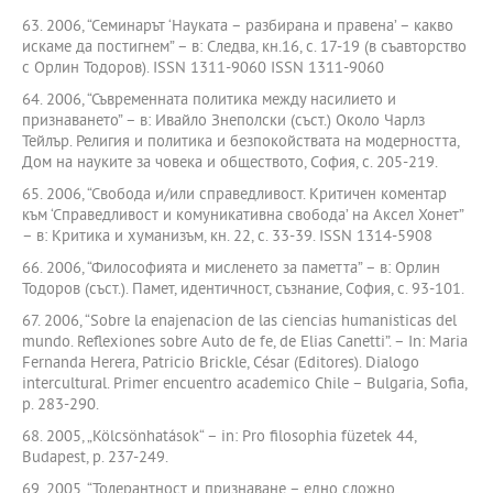
63. 2006, “Семинарът ‘Науката – разбирана и правена’ – какво
искаме да постигнем” – в: Следва, кн.16, с. 17-19 (в съавторство
с Орлин Тодоров). ISSN 1311-9060 ISSN 1311-9060
64. 2006, “Съвременната политика между насилието и
признаването” – в: Ивайло Знеполски (съст.) Около Чарлз
Тейлър. Религия и политика и безпокойствата на модерността,
Дом на науките за човека и обществото, София, с. 205-219.
65. 2006, “Свобода и/или справедливост. Критичен коментар
към ‘Справедливост и комуникативна свобода’ на Аксел Хонет”
– в: Критика и хуманизъм, кн. 22, с. 33-39. ISSN 1314-5908
66. 2006, “Философията и мисленето за паметта” – в: Орлин
Тодоров (съст.). Памет, идентичност, съзнание, София, с. 93-101.
67. 2006, “Sobre la enajenacion de las ciencias humanisticas del
mundo. Reflexiones sobre Auto de fe, de Elias Canetti”. – In: Maria
Fernanda Herera, Patricio Brickle, César (Editores). Dialogo
intercultural. Primer encuentro academico Chile – Bulgaria, Sofia,
p. 283-290.
68. 2005, „Kölcsönhatások“ – in: Pro filosophia füzetek 44,
Budapest, p. 237-249.
69. 2005, “Толерантност и признаване – едно сложно