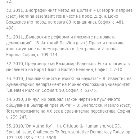
22.
30. 2011, „Биографичният метод на Дилтай” – В: Георги Каприев
(съст.) Nomina essentaint res в чест на проф. д. ф. н. Цочо
Бояджиев (по повод неговата 60-годишнина), София, с. 481-
498.
31. 2011, „Българските реформи и илюзиите на пряката
демокрация” – В: Антоний Гълъбов (съст.) Право и политика:
конституиране на демокрацията в Централна и Източна
Европа, София, с. 109-114.
32. 2010, Предговор към Владимир Раденков: Есхатологията в
мисленето на Карл Шмит и Валтер Бенямин, София, с. 7-10.
33. 2010, „Глобализацията и езикът на науката” – В: Известия на
Хуманитарния департамент на Минно-геоложкия университет
“Св. Иван Рилски” София т. 10, София, с. 63-73.
34. 2010, „Ни чул, ни разбрал. Някои черти на публичното
общуване в България през 80-те” – В: Знеполски, Ивайло (съст.)
Тоталитаризмите на ХХ век в сравнителна перспектива, София
с. 239-247.
35. 2010, “On Authority” – In: Critique & Humanism, vol. 35,
Special Issue, Challenges To Representative Democracy Today, pp.
127-135. ISSN 1314-5908