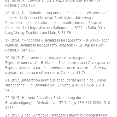
Germanistik in Bulgarien Bd. 1, Издателски център на НБУ
София, с. 192-198.
18. 2014, „Die Globalisierung und die Sprache der Wissenschaft“
– In: Maria Grozeva-Minkova/ Boris Naimushin (Hrsg.)
Globalisierung, interkulturelle Kommunikation und Sprache.
Akten des 44. Linguistischen Kolloquiums 2009 in Sofia, Peter
Lang Verlag, Frankfurt am Main, S. 31-39.
19. 2014, “Философът и загадката на здравето” – В: Ханс–Георг
Гадамер, Загадката на здравето, Издателски център на НБУ,
София, с. 247-260.
20. 2013, „Политическа интеграция и солидарност в
Европейския съюз” – В: Ивайло Знеполски (съст.) Дискурсът за
Европа. Философски, икономически, политически ..., Дом на
науките за човека и обществото, София, с. 61-74.
21. 2013, „Intégration politique et solidarité au sein de l’Union
européenne” – In: Divinatio vol. 37. Sofia, p. 43-52. ISSN 1310-
9456
22. 2013, „Hartmut Rosa über Entfremdung durch
Beschleunigung“ – Divinatio vol. 37. Sofia, p. 239-241. ISSN 1310-
9456
23. 2013, „Ново българско изследване върху философията на