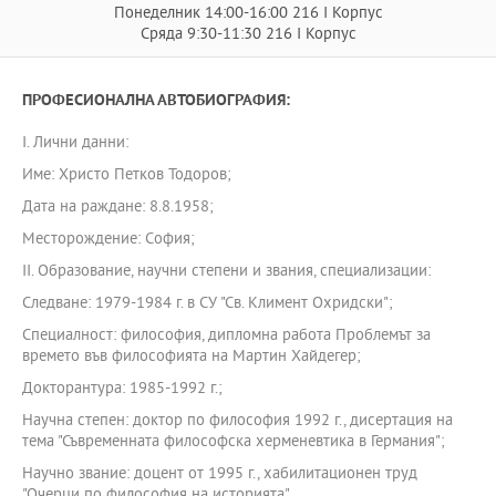
Понеделник 14:00-16:00 216 I Корпус
Сряда 9:30-11:30 216 I Корпус
ПРОФЕСИОНАЛНА АВТОБИОГРАФИЯ:
I. Лични данни:
Име: Христо Петков Тодоров;
Дата на раждане: 8.8.1958;
Месторождение: София;
II. Образование, научни степени и звания, специализации:
Следване: 1979-1984 г. в СУ "Св. Климент Охридски";
Специалност: философия, дипломна работа Проблемът за
времето във философията на Мартин Хайдегер;
Докторантура: 1985-1992 г.;
Научна степен: доктор по философия 1992 г., дисертация на
тема "Съвременната философска херменевтика в Германия";
Научно звание: доцент от 1995 г., хабилитационен труд
"Очерци по философия на историята".