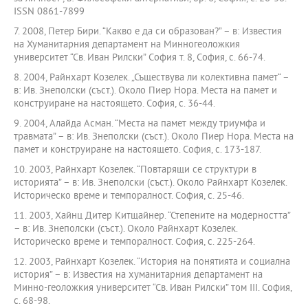
ISSN 0861-7899
7. 2008, Петер Бири. “Какво е да си образован?” – в: Известия
на Хуманитарния департамент на Минногеоложкия
университет “Св. Иван Рилски” София т. 8, София, с. 66-74.
8. 2004, Райнхарт Козелек. „Съществува ли колективна памет“ –
в: Ив. Знеполски (съст.). Около Пиер Нора. Места на памет и
конструиране на настоящето. София, с. 36-44.
9. 2004, Алайда Асман. “Места на памет между триумфа и
травмата” – в: Ив. Знеполски (съст.). Около Пиер Нора. Места на
памет и конструиране на настоящето. София, с. 173-187.
10. 2003, Райнхарт Козелек. “Повтарящи се структури в
историята” – в: Ив. Знеполски (съст.). Около Райнхарт Козелек.
Историческо време и темпоралност. София, с. 25-46.
11. 2003, Хайнц Дитер Китщайнер. “Степените на модерността”
– в: Ив. Знеполски (съст.). Около Райнхарт Козелек.
Историческо време и темпоралност. София, с. 225-264.
12. 2003, Райнхарт Козелек. “История на понятията и социална
история” – в: Известия на хуманитарния департамент на
Минно-геоложкия университет “Св. Иван Рилски” том III. София,
с. 68-98.