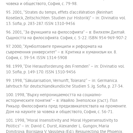
човека и обществото, София, с. 79-98.
95. 2001, “Strates du temps, effets d’accélération (Reinhart
Koselleck, Zeitschichten. Studien zur Historik)” – in: Divinatio vol.
13. Sofia, p. 283-287. ISSN 1310-9456
96. 2001, “За функцията на философията” – в: Вилхелм Дилтай.
Същността на философията. София, с. 5-22. ISBN 954-969-907-2
97. 2000, “Хумболтовите принципи и реформата на
съвременния университет” – в: Критика и хуманизъм кн. 8.
София, с. 39-54. ISSN 1314-5908
98. 1999, “Die Herausforderung des Fremden“ – in: Divinatio vol.
10. Sofia, p. 149-170. ISSN 1310-9456
99. 1998, “Säkularisation, Vernunft, Toleranz“ – in: Germanica.
Jahrbuch für deutschlandkundliche Studien 5. Jg. Sofia, p. 27-34.
100. 1998, “Върху непроницаемостта на социално-
историческите понятия” – в: Ивайло Знеполски (съст.). Пол
Рикьор. Философията пред предизвикателствата на промените.
Дом на науките за човека и обществото, София, с. 56-71.
101. 1998, “Moral Insensitivity and Moral Hypersensutivity to
Politics” – in: David C. Durst, Alexander L. Gungov, Maria
Dimitrova, Borislava V. Vassileva (Ed.). Ressurecting the Phoenix.