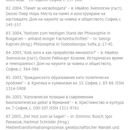
Гьолечица – 20 години. София, с. 197-206.
82. 2004, “Памет за несвободата” – в: Ивайло Знеполски (съст.).
Около Пиер Нора. Места на памет и конструиране на
настоящето. Дом на науките за човека и обществото, София, с.
145-157.
83. 2004, “Notizen zum heutigen Stand der Philosophie in
Bulgarien – anhand einiger Fachzeitschriften“ – in: Georgi
Kapriev (Hrsg.). Philosophie in Südosteuropa. Sofia, p. 17-45.
84. 2003, “Кой, кога и как преработва миналото?” – в: Ивайло
Знеполски (съст.). Около Райнхарт Козелек. Историческо време
и темпоралност. Дом на науките за човека и обществото,
София, с. 364-384.
85. 2003, “Гражданското образование като политически
проблем” – в: Критика и хуманизъм кн. 15. София, с. 83-88. ISSN
1314-5908
86. 2003, “Католически позиции в съвременния
биополитически дебат в Германия” – в: Християнство и култура
кн. 7. София, с. 100-107. ISSN 1311-9761
87. 2003, „Der Mut zum Ja-Sagen“ – in: Dominic Busch, Igor
Panasiuk, Hartmut Schröder (Hrsg.).
Medientransformationsprozesse, gesellschaftlicher Wandel und