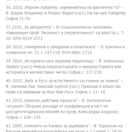
36. 2010, „Мартин Хайдегер: херменевтика на фактичността” –
В: Градев, Владимир и Морис Фадел (съст.) На път към Хайдегер.
София 55-76.
37. 2010, „За авторитета” – В: Социологически проблеми,
Извънреден брой: Легалност и (не)легитимност на властта, с. 7-
16. ISSN 0324-1572
38. 2010, „Намерения и обещания в политиката” – В: Критика и
хуманизъм, кн. 32, с. 147-158. ISSN 0861-1718
39. 2010, „Историята като морална педагогика” – В: Знеполски,
Ивайло (съст.) Между макроисторията и микроисторията или
историята в множествено число. София, с. 227-238.
40. 2010, „Хобс и Русо за естественото състояние на човека” –
В: Заимова, Рая; Николай Аретов (съст.) Природа и общество.
Нови изследвания за Жан-Жак Русо. София, с. 11–18.
41. 2010, „Събития, действия, процеси” – В: Онтологични
ситуации. Сборник доклади от конференция в чест на
шестдесетгодишния юбилей на проф. Александър Андонов,
София, с. 228–235.
42. 2009, „Учението на Калвин за държавата” – В: Годишник на
Висшия евангелски богословски институт, т. 2, София, с. 29-36.