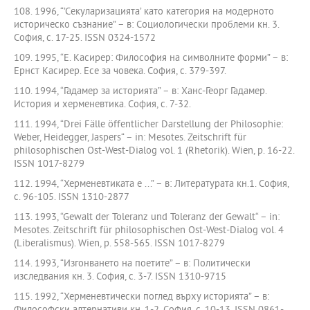
108. 1996, “’Секуларизацията’ като категория на модерното
историческо съзнание” – в: Социологически проблеми кн. 3.
София, с. 17-25. ISSN 0324-1572
109. 1995, “Е. Касирер: Философия на символните форми” – в:
Ернст Касирер. Есе за човека. София, с. 379-397.
110. 1994, “Гадамер за историята” – в: Ханс-Георг Гадамер.
История и херменевтика. София, с. 7-32.
111. 1994, “Drei Fälle öffentlicher Darstellung der Philosophie:
Weber, Heidegger, Jaspers“ – in: Mesotes. Zeitschrift für
philosophischen Ost-West-Dialog vol. 1 (Rhetorik). Wien, p. 16-22.
ISSN 1017-8279
112. 1994, “Херменевтиката е ...” – в: Литературата кн.1. София,
с. 96-105. ISSN 1310-2877
113. 1993, “Gewalt der Toleranz und Toleranz der Gewalt“ – in:
Mesotes. Zeitschrift für philosophischen Ost-West-Dialog vol. 4
(Liberalismus). Wien, p. 558-565. ISSN 1017-8279
114. 1993, “Изгонването на поетите” – в: Политически
изследвания кн. 3. София, с. 3-7. ISSN 1310-9715
115. 1992, “Херменевтически поглед върху историята” – в: