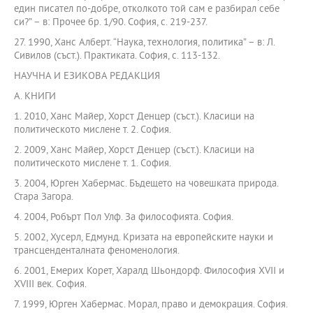
един писател по-добре, отколкото той сам е разбирал себе
си?” – в: Прочее бр. 1/90. София, с. 219-237.
27. 1990, Ханс Алберт. “Наука, технология, политика” – в: Л.
Сивилов (съст.). Практиката. София, с. 113-132.
НАУЧНА И ЕЗИКОВА РЕДАКЦИЯ
А. КНИГИ
1. 2010, Ханс Майер, Хорст Денцер (съст.). Класици на
политическото мислене т. 2. София.
2. 2009, Ханс Майер, Хорст Денцер (съст.). Класици на
политическото мислене т. 1. София.
3. 2004, Юрген Хабермас. Бъдещето на човешката природа.
Стара Загора.
4. 2004, Робърт Пол Улф. За философията. София.
5. 2002, Хусерл, Едмунд. Кризата на европейските науки и
трансценденталната феноменология.
6. 2001, Емерих Корет, Харалд Шьондорф. Философия XVII и
XVIII век. София.
7. 1999, Юрген Хабермас. Морал, право и демокрация. София.