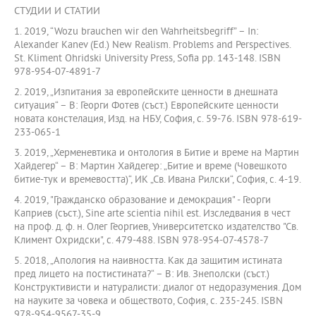
СТУДИИ И СТАТИИ
1. 2019, “Wozu brauchen wir den Wahrheitsbegriff” – In:
Alexander Kanev (Ed.) New Realism. Problems and Perspectives.
St. Kliment Ohridski University Press, Sofia pp. 143-148. ISBN
978-954-07-4891-7
2. 2019, „Изпитания за европейските ценности в днешната
ситуация“ – В: Георги Фотев (съст.) Европейските ценности
новата констелация, Изд. на НБУ, София, с. 59-76. ISBN 978-619-
233-065-1
3. 2019, „Херменевтика и онтология в Битие и време на Мартин
Хайдегер“ – В: Мартин Хайдегер: „Битие и време (Човешкото
битие-тук и времевостта)“, ИК „Св. Ивана Рилски“, София, с. 4-19.
4. 2019, "Гражданско образование и демокрация" - Георги
Каприев (съст.), Sine arte scientia nihil est. Изследвания в чест
на проф. д. ф. н. Олег Георгиев, Университетско издателство "Св.
Климент Охридски", с. 479-488. ISBN 978-954-07-4578-7
5. 2018, „Апология на наивността. Как да защитим истината
пред лицето на постистината?“ – В: Ив. Знеполски (съст.)
Конструктивисти и натуралисти: диалог от недоразумения. Дом
на науките за човека и обществото, София, с. 235-245. ISBN
978-954-9567-35-9.