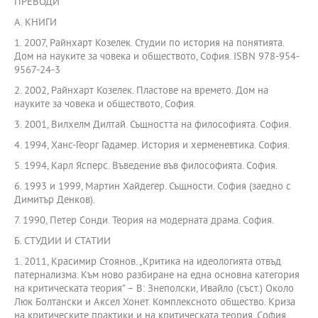
ПРЕВОДИ
A. КНИГИ
1. 2007, Райнхарт Козелек. Студии по история на понятията.
Дом на науките за човека и обществото, София. ISBN 978-954-
9567-24-3
2. 2002, Райнхарт Козелек. Пластове на времето. Дом на
науките за човека и обществото, София.
3. 2001, Вилхелм Дилтай. Същността на философията. София.
4. 1994, Ханс-Георг Гадамер. История и херменевтика. София.
5. 1994, Карл Ясперс. Въведение във философията. София.
6. 1993 и 1999, Мартин Хайдегер. Същности. София (заедно с
Димитър Денков).
7. 1990, Петер Сонди. Теория на модерната драма. София.
Б. СТУДИИ И СТАТИИ
1. 2011, Красимир Стоянов. „Критика на идеологията отвъд
патернализма. Към ново разбиране на една основна категория
на критическата теория” – В: Знеполски, Ивайло (съст.) Около
Люк Болтански и Аксел Хонет. Комплексното общество. Криза
на критическите практики и на критическата теория, София,