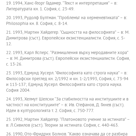
19. 1994, Ханс-Георг Гадамер. “Текст и интерпретация” – в:
Литературата кн. 1. София, с. 23-49.
20. 1993, Рудолф Бултман. “Проблемът на херменевтиката” – в:
Philosophia кн. 8. София, с. 8-14.
21. 1993, Мартин Хайдегер. “Същността на философията” – в: М.
Димитрова (съст.). Европейски екзистенциалисти. София, с. 5-
12.
22. 1993, Карл Ясперс. “Размишления върху меродавните хора”
– в: М. Димитрова (съст.). Европейски екзистенциалисти. София,
с. 13-26.
23. 1993, Едмунд Хусерл. “Философията като строга наука” – в:
Философски преглед кн. 2/1992 и кн. 1-2/1993, София, с. 73-94
и 113-137; Едмунд Хусерл. Философията като строга наука.
София 2004.
24. 1993, Хелмут Шелски “За стабилността на институциите и в
частност на конституциите” – в: Ив. Стефанов, Д. Гинев (съст.).
Идеи в културологията т. 2. София, с. 750-777.
25. 1992, Мартин Хайдегер. “Платоновото учение за истината” –
в: Л.Сивилов (съст.). Теории за истината. София, с. 440-463.
26. 1990, Ото-Фридрих Болнов. “Какво означава да се разбира