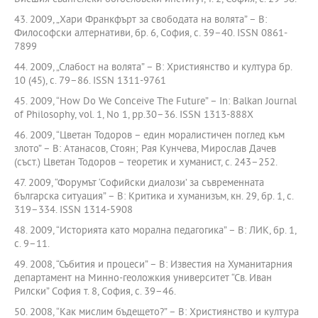
43. 2009, „Хари Франкфърт за свободата на волята” – В:
Философски алтернативи, бр. 6, София, с. 39–40. ISSN 0861-
7899
44. 2009, „Слабост на волята” – В: Християнство и култура бр.
10 (45), с. 79–86. ISSN 1311-9761
45. 2009, “How Do We Conceive The Future” – In: Balkan Journal
of Philosophy, vol. 1, No 1, pp.30–36. ISSN 1313-888X
46. 2009, “Цветан Тодоров – един моралистичен поглед към
злото” – В: Атанасов, Стоян; Рая Кунчева, Мирослав Дачев
(съст.) Цветан Тодоров – теоретик и хуманист, с. 243–252.
47. 2009, “Форумът ‘Софийски диалози’ за съвременната
българска ситуация” – В: Критика и хуманизъм, кн. 29, бр. 1, с.
319–334. ISSN 1314-5908
48. 2009, “Историята като морална педагогика” – В: ЛИК, бр. 1,
с. 9–11.
49. 2008, “Събития и процеси” – В: Известия на Хуманитарния
департамент на Минно-геоложкия университет “Св. Иван
Рилски” София т. 8, София, с. 39–46.
50. 2008, “Как мислим бъдещето?” – В: Християнство и култура