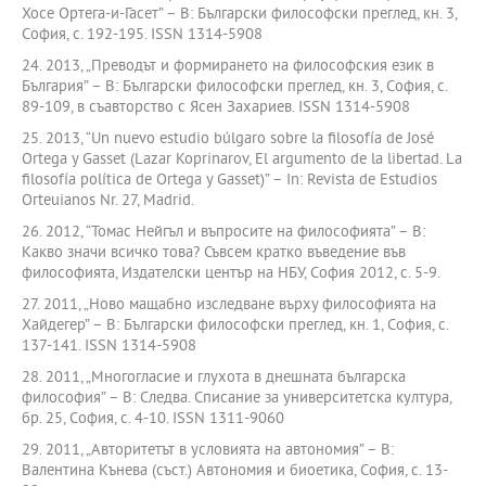
Хосе Ортега-и-Гасет” – В: Български философски преглед, кн. 3,
София, с. 192-195. ISSN 1314-5908
24. 2013, „Преводът и формирането на философския език в
България” – В: Български философски преглед, кн. 3, София, с.
89-109, в съавторство с Ясен Захариев. ISSN 1314-5908
25. 2013, “Un nuevo estudio búlgaro sobre la filosofía de José
Ortega y Gasset (Lazar Koprinarov, El argumento de la libertad. La
filosofía política de Ortega y Gasset)” – In: Revista de Estudios
Orteuianos Nr. 27, Madrid.
26. 2012, “Томас Нейгъл и въпросите на философията” – В:
Какво значи всичко това? Съвсем кратко въведение във
философията, Издателски център на НБУ, София 2012, с. 5-9.
27. 2011, „Ново мащабно изследване върху философията на
Хайдегер” – В: Български философски преглед, кн. 1, София, с.
137-141. ISSN 1314-5908
28. 2011, „Многогласие и глухота в днешната българска
философия” – В: Следва. Списание за университетска култура,
бр. 25, София, с. 4-10. ISSN 1311-9060
29. 2011, „Авторитетът в условията на автономия” – В:
Валентина Кънева (съст.) Автономия и биоетика, София, с. 13-