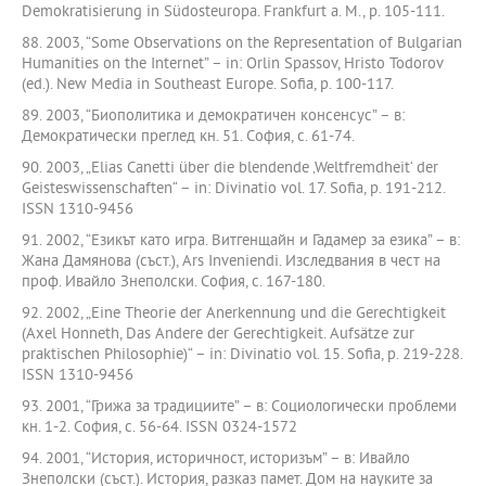
Demokratisierung in Südosteuropa. Frankfurt a. M., p. 105-111.
88. 2003, “Some Observations on the Representation of Bulgarian
Humanities on the Internet” – in: Orlin Spassov, Hristo Todorov
(ed.). New Media in Southeast Europe. Sofia, p. 100-117.
89. 2003, “Биополитика и демократичен консенсус” – в:
Демократически преглед кн. 51. София, с. 61-74.
90. 2003, „Elias Canetti über die blendende ‚Weltfremdheit‘ der
Geisteswissenschaften“ – in: Divinatio vol. 17. Sofia, p. 191-212.
ISSN 1310-9456
91. 2002, “Езикът като игра. Витгенщайн и Гадамер за езика” – в:
Жана Дамянова (съст.), Ars Inveniendi. Изследвания в чест на
проф. Ивайло Знеполски. София, с. 167-180.
92. 2002, „Eine Theorie der Anerkennung und die Gerechtigkeit
(Axel Honneth, Das Andere der Gerechtigkeit. Aufsätze zur
praktischen Philosophie)“ – in: Divinatio vol. 15. Sofia, p. 219-228.
ISSN 1310-9456
93. 2001, “Грижа за традициите” – в: Социологически проблеми
кн. 1-2. София, с. 56-64. ISSN 0324-1572
94. 2001, “История, историчност, историзъм” – в: Ивайло
Знеполски (съст.). История, разказ памет. Дом на науките за