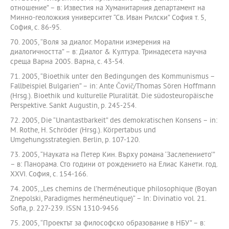
отношение” – в: Известия на Хуманитарния департамент на
Минно-геоложкия университет “Св. Иван Рилски” София т. 5,
София, с. 86-95.
70. 2005, “Воля за диалог. Морални измерения на
диалогичността” – в: Диалог & Култура. Тринадесета научна
среща Варна 2005. Варна, с. 43-54.
71. 2005, “Bioethik unter den Bedingungen des Kommunismus –
Fallbeispiel Bulgarien” – in: Ante Čovič/Thomas Sören Hoffmann
(Hrsg.). Bioethik und kulturelle Pluralität. Die südosteuropäische
Perspektive. Sankt Augustin, p. 245-254.
72. 2005, Die “Unantastbarkeit” des demokratischen Konsens – in:
M. Rothe, H. Schröder (Hrsg.). Körpertabus und
Umgehungsstrategien. Berlin, p. 107-120.
73. 2005, “Науката на Петер Кин. Върху романа ‘Заслепението’”
– в: Панорама. Сто години от рождението на Елиас Канети. год.
XXVI. София, с. 154-166.
74. 2005, „Les chemins de l’herméneutique philosophique (Boyan
Znepolski, Paradigmes herméneutique)“ – In: Divinatio vol. 21.
Sofia, p. 227-239. ISSN 1310-9456
75. 2005, “Проектът за философско образование в НБУ” – в: