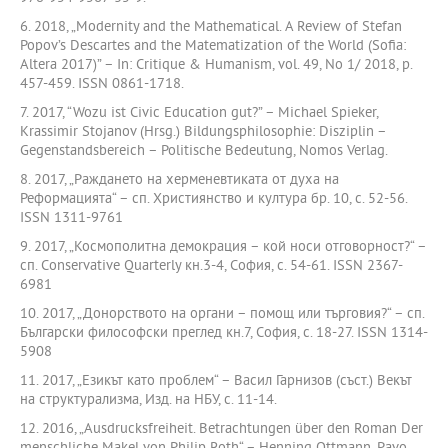
6. 2018, „Modernity and the Mathematical. A Review of Stefan
Popov’s Descartes and the Matematization of the World (Sofia:
Altera 2017)” – In: Critique & Humanism, vol. 49, No 1/ 2018, p.
457-459. ISSN 0861-1718.
7. 2017, “Wozu ist Civic Education gut?” – Michael Spieker,
Krassimir Stojanov (Hrsg.) Bildungsphilosophie: Disziplin –
Gegenstandsbereich – Politische Bedeutung, Nomos Verlag.
8. 2017, „Раждането на херменевтиката от духа на
Реформацията“ – сп. Християнство и култура бр. 10, с. 52-56.
ISSN 1311-9761
9. 2017, „Космополитна демокрация – кой носи отговорност?“ –
сп. Conservative Quarterly кн.3-4, София, с. 54-61. ISSN 2367-
6981
10. 2017, „Донорството на органи – помощ или търговия?“ – сп.
Български философски преглед кн.7, София, с. 18-27. ISSN 1314-
5908
11. 2017, „Езикът като проблем“ – Васил Гарнизов (съст.) Векът
на структурализма, Изд. на НБУ, с. 11-14.
12. 2016, „Ausdrucksfreiheit. Betrachtungen über den Roman Der