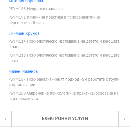
Антония Борисова
PSYM188 Невропсихоанализа
PSYM191 Клинична практика в психоаналитична
перспектива ІІ част
Емилиян Крумов
PSYM114 Психологическо изследване на детето и юношата
ІІ част
PSYM213 Психологическо изследване на детето и юношата
I част
Мален Маленов
PSYM187 Психоаналитичният подход към работата с групи
и организации
PSYM269 Съвременна психологична практика, основана на
психоанализата
ЕЛЕКТРОННИ УСЛУГИ