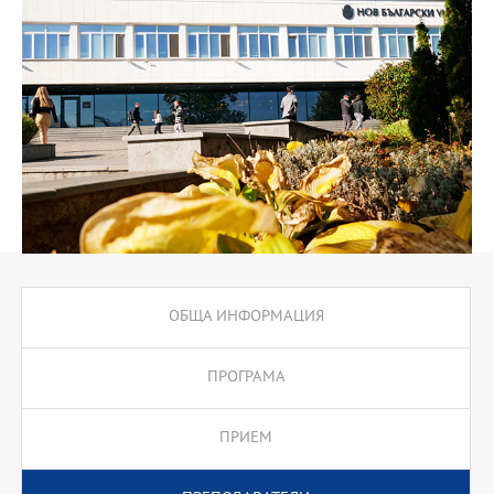
относно записването на курсове. Извънаудиторните учебни
форми включват самостоятелни работи, семинари, емпирични
изследвания и стажове, които се провеждат през целия курс на
обучението.
ОБЩА ИНФОРМАЦИЯ
ПРОГРАМА
ПРИЕМ