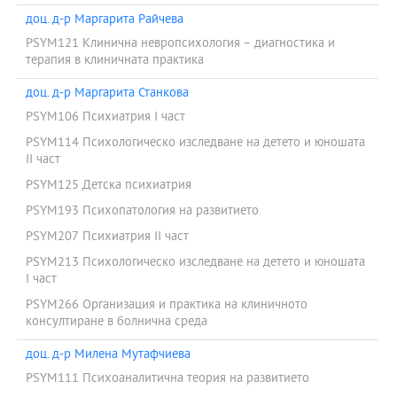
доц. д-р Маргарита Райчева
PSYM121 Клинична невропсихология – диагностика и
терапия в клиничната практика
доц. д-р Маргарита Станкова
PSYM106 Психиатрия I част
PSYM114 Психологическо изследване на детето и юношата
ІІ част
PSYM125 Детска психиатрия
PSYM193 Психопатология на развитието
PSYM207 Психиатрия ІІ част
PSYM213 Психологическо изследване на детето и юношата
I част
PSYM266 Организация и практика на клиничното
консултиране в болнична среда
доц. д-р Милена Мутафчиева
PSYM111 Психоаналитична теория на развитието