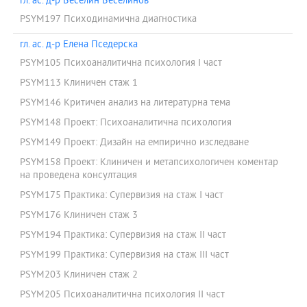
гл. ас. д-р Веселин Веселинов
PSYM197 Психодинамична диагностика
гл. ас. д-р Елена Пседерска
PSYM105 Психоаналитична психология I част
PSYM113 Клиничен стаж 1
PSYM146 Критичен анализ на литературна тема
PSYM148 Проект: Психоаналитична психология
PSYM149 Проект: Дизайн на емпирично изследване
PSYM158 Проект: Клиничен и метапсихологичен коментар
на проведена консултация
PSYM175 Практика: Супервизия на стаж I част
PSYM176 Клиничен стаж 3
PSYM194 Практика: Супервизия на стаж II част
PSYM199 Практика: Супервизия на стаж III част
PSYM203 Клиничен стаж 2
PSYM205 Психоаналитична психология ІI част