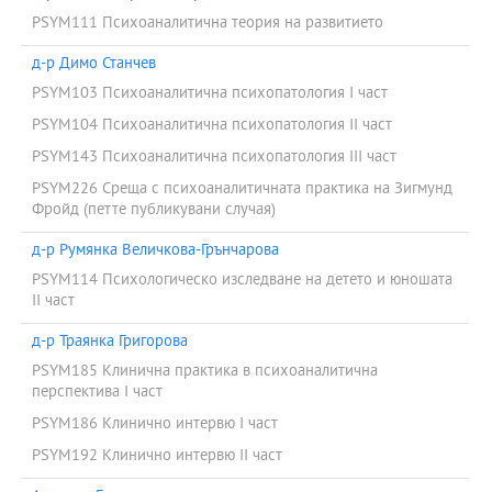
PSYM111 Психоаналитична теория на развитието
д-р Димо Станчев
PSYM103 Психоаналитична психопатология I част
PSYM104 Психоаналитична психопатология ІІ част
PSYM143 Психоаналитична психопатология ІІІ част
PSYM226 Среща с психоаналитичната практика на Зигмунд
Фройд (петте публикувани случая)
д-р Румянка Величкова-Грънчарова
PSYM114 Психологическо изследване на детето и юношата
ІІ част
д-р Траянка Григорова
PSYM185 Клинична практика в психоаналитична
перспектива I част
PSYM186 Клинично интервю I част
PSYM192 Клинично интервю II част