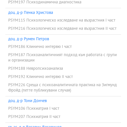
PSYM197 Психодинамична диагностика
доц. д-р Пенка Христова
PSYM115 Психологическо изследване на възрастния I част
PSYM216 Психологическо изследване на възрастния ІІ част
доц. д-р Румен Петров
PSYM186 Клинично интервю I част
PSYM187 Психоаналитичният подход към работата с групи
и организации
PSYM188 Невропсихоанализа
PSYM192 Клинично интервю II част
PSYM226 Среща с психоаналитичната практика на Зигмунд
Фройд (петте публикувани случая)
доц. д-р Тони Дончев
PSYM106 Психиатрия I част
PSYM207 Психиатрия ІІ част