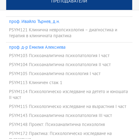
ПРЕПОДАВАТЕЛИ
проф. Ивайло Търнев, д.н.
PSYM121 Клинична невропсихология – диагностика и
терапия в клиничната практика
проф. д-р Емилия Алексиева
PSYM103 Психоаналитична психопатология I част
PSYM104 Психоаналитична психопатология ІІ част
PSYM105 Психоаналитична психология I част
PSYM113 Клиничен стаж 1
PSYM114 Психологическо изследване на детето и юношата
ІІ част
PSYM115 Психологическо изследване на възрастния I част
PSYM143 Психоаналитична психопатология ІІІ част
PSYM148 Проект: Психоаналитична психология
PSYM172 Практика: Психологическо изследване на