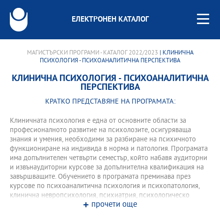
ЕЛЕКТРОНЕН КАТАЛОГ
МАГИСТЪРСКИ ПРОГРАМИ - КАТАЛОГ 2022/2023
| КЛИНИЧНА
ПСИХОЛОГИЯ - ПСИХОАНАЛИТИЧНА ПЕРСПЕКТИВА
КЛИНИЧНА ПСИХОЛОГИЯ - ПСИХОАНАЛИТИЧНА
ПЕРСПЕКТИВА
КРАТКО ПРЕДСТАВЯНЕ НА ПРОГРАМАТА:
Клиничната психология е една от основните области за
професионалното развитие на психолозите, осигуряваща
знания и умения, необходими за разбиране на психичното
функциониране на индивида в норма и патология. Програмата
има допълнителен четвърти семестър, който набавя аудиторни
и извънаудиторни курсове за допълнителна квалификация на
завършващите. Обучението в програмата преминава през
курсове по психоаналитична психология и психопатология,
клинична невропсихология, психиатрия, психологическо
прочети още
изследване на възрастния, детето и юношата, психотерапия.
Приетите студенти се допитват до програмните консултанти