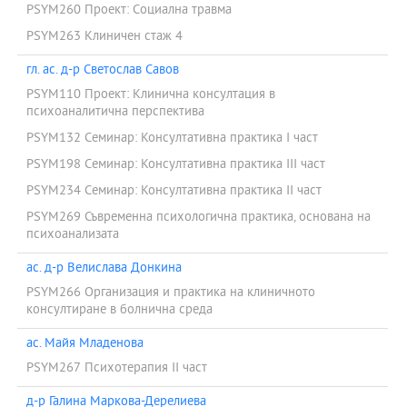
PSYM260 Проект: Социална травма
PSYM263 Клиничен стаж 4
гл. ас. д-р Светослав Савов
PSYM110 Проект: Клинична консултация в
психоаналитична перспектива
PSYM132 Семинар: Консултативна практика І част
PSYM198 Семинар: Консултативна практика IIІ част
PSYM234 Семинар: Консултативна практика ІІ част
PSYM269 Съвременна психологична практика, основана на
психоанализата
ас. д-р Велислава Донкина
PSYM266 Организация и практика на клиничното
консултиране в болнична среда
ас. Майя Младенова
PSYM267 Психотерапия II част
д-р Галина Маркова-Дерелиева