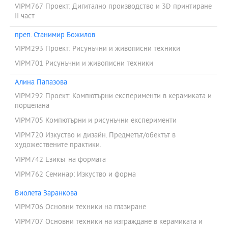
VIPM767 Проект: Дигитално производство и 3D принтиране
ІІ част
преп. Станимир Божилов
VIPM293 Проект: Рисунъчни и живописни техники
VIPM701 Рисунъчни и живописни техники
Алина Папазова
VIPM292 Проект: Компютърни експерименти в керамиката и
порцелана
VIPM705 Компютърни и рисунъчни експерименти
VIPM720 Изкуство и дизайн. Предметът/обектът в
художествените практики.
VIPM742 Езикът на формата
VIPM762 Семинар: Изкуство и форма
Виолета Заранкова
VIPM706 Основни техники на глазиране
VIPM707 Основни техники на изграждане в керамиката и