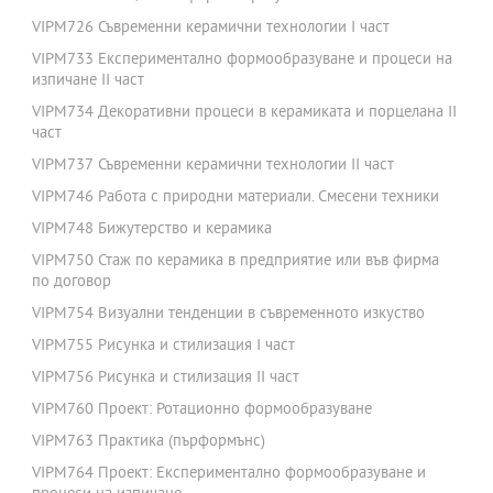
VIPM726 Съвременни керамични технологии І част
VIPM733 Експериментално формообразуване и процеси на
изпичане ІІ част
VIPM734 Декоративни процеси в керамиката и порцелана ІІ
част
VIPM737 Съвременни керамични технологии ІІ част
VIPM746 Работа с природни материали. Смесени техники
VIPM748 Бижутерство и керамика
VIPM750 Стаж по керамика в предприятие или във фирма
по договор
VIPM754 Визуални тенденции в съвременното изкуство
VIPM755 Рисунка и стилизация I част
VIPM756 Рисунка и стилизация II част
VIPM760 Проект: Ротационно формообразуване
VIPM763 Практика (пърформънс)
VIPM764 Проект: Експериментално формообразуване и