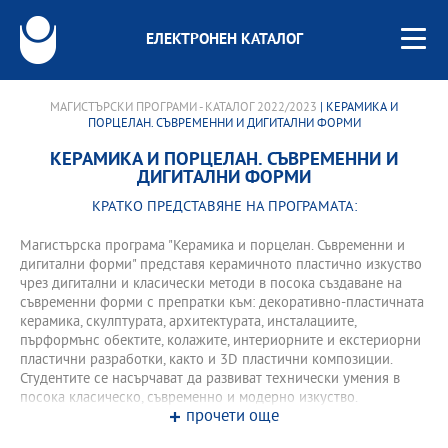
ЕЛЕКТРОНЕН КАТАЛОГ
МАГИСТЪРСКИ ПРОГРАМИ - КАТАЛОГ 2022/2023
| КЕРАМИКА И
ПОРЦЕЛАН. СЪВРЕМЕННИ И ДИГИТАЛНИ ФОРМИ
КЕРАМИКА И ПОРЦЕЛАН. СЪВРЕМЕННИ И
ДИГИТАЛНИ ФОРМИ
КРАТКО ПРЕДСТАВЯНЕ НА ПРОГРАМАТА:
Магистърска програма "Керамика и порцелан. Съвременни и
дигитални форми" представя керамичното пластично изкуство
чрез дигитални и класически методи в посока създаване на
съвременни форми с препратки към: декоративно-пластичната
керамика, скулптурата, архитектурата, инсталациите,
пърформънс обектите, колажите, интериорните и екстериорни
пластични разработки, както и 3D пластични композиции.
Студентите се насърчават да развиват технически умения в
посока класическо, съвременно и модерно изкуство.
прочети още
През периода на обучение, единствено в НБУ, студентите по
керамика и порцелан, ще могат да изучават традиционни