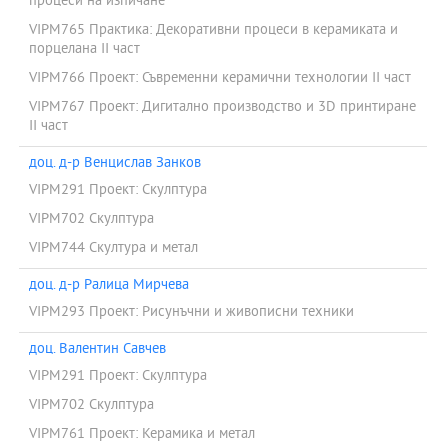
процеси на изпичане
VIPM765 Практика: Декоративни процеси в керамиката и
порцелана ІІ част
VIPM766 Проект: Съвременни керамични технологии ІІ част
VIPM767 Проект: Дигитално производство и 3D принтиране
ІІ част
доц. д-р Венцислав Занков
VIPM291 Проект: Скулптура
VIPM702 Скулптура
VIPM744 Скултура и метал
доц. д-р Ралица Мирчева
VIPM293 Проект: Рисунъчни и живописни техники
доц. Валентин Савчев
VIPM291 Проект: Скулптура
VIPM702 Скулптура
VIPM761 Проект: Керамика и метал