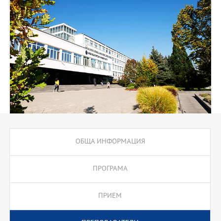
точарски техники, които до момента не присъстват в
образователните програми на другите висши учебни
заведения.
Програмата е особено уникална в представянето на
артистичната керамика в една модерна визия, при която
класически практики се съчетават с компютърни и дигитални
технологии (3D принтер). Този начин на съвместяване на
различни изразни средства в един цялостен съвременен
продукт на базата на керамиката и порцеланът е иновативен за
България, като за първи път се прилага в обучението на
студентите по керамика и порцелан в НБУ.
Магистърската програма включва работа с различни изразни
средства в съчетание с керамика и порцелан, което я рамкира
като пластично изкуство от нов тип, с модерна и съвременна
ОБЩА ИНФОРМАЦИЯ
визия.
Програмата предлага специализации или стажове по керамика,
ПРОГРАМА
порцелан и компютърно проектиране в УПИЗ или във фирми
по договор в България и чужбина.
ПРИЕМ