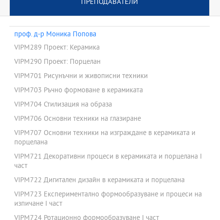
ПРЕПОДАВАТЕЛИ
проф. д-р Моника Попова
VIPM289 Проект: Керамика
VIPM290 Проект: Порцелан
VIPM701 Рисунъчни и живописни техники
VIPM703 Ръчно формоване в керамиката
VIPM704 Стилизация на образа
VIPM706 Основни техники на глазиране
VIPM707 Основни техники на изграждане в керамиката и
порцелана
VIPM721 Декоративни процеси в керамиката и порцелана І
част
VIPM722 Дигитален дизайн в керамиката и порцелана
VIPM723 Експериментално формообразуване и процеси на
изпичане І част
VIPM724 Ротационно формообразуване І част