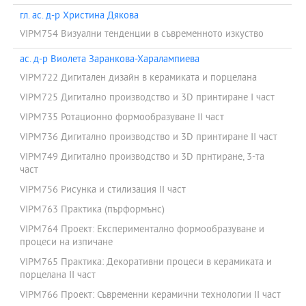
гл. ас. д-р Христина Дякова
VIPM754 Визуални тенденции в съвременното изкуство
ас. д-р Виолета Заранкова-Харалампиева
VIPM722 Дигитален дизайн в керамиката и порцелана
VIPM725 Дигитално производство и 3D принтиране І част
VIPM735 Ротационно формообразуване ІІ част
VIPM736 Дигитално производство и 3D принтиране ІІ част
VIPM749 Дигитално производство и 3D прнтиране, 3-та
част
VIPM756 Рисунка и стилизация II част
VIPM763 Практика (пърформънс)
VIPM764 Проект: Експериментално формообразуване и
процеси на изпичане
VIPM765 Практика: Декоративни процеси в керамиката и
порцелана ІІ част
VIPM766 Проект: Съвременни керамични технологии ІІ част