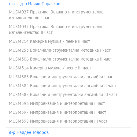
гл. ас. д-р Илиян Парасков
MUSM027 Практика: Вокално и инструментално
изпълнителство, I част
MUSM037 Практика: Вокално и инструментално
изпълнителство II част
MUSM214 Камерна музика / пеене ІІ част
MUSM253 Вокална/инструментална методика I част
MUSM306 Вокална/инструментална методика II част
MUSM314 Камерна музика / пеене ІІІ част
MUSM383 Вокални и инструментални ансамбли I част
MUSM384 Вокални и инструментални ансамбли II част
MUSM385 Вокални и инструментални ансамбли III част
MUSM396 Импровизация и интерпретация I част
MUSM397 Импровизация и интерпретация II част
MUSM398 Импровизация и интерпретация III част
д-р Найден Тодоров