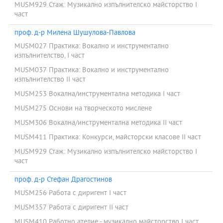
MUSM929 Стаж: Музикално изпълнителско майсторство I
част
проф. д-р Милена Шушулова-Павлова
MUSM027 Практика: Вокално и инструментално
изпълнителство, I част
MUSM037 Практика: Вокално и инструментално
изпълнителство II част
MUSM253 Вокална/инструментална методика I част
MUSM275 Основи на творческото мислене
MUSM306 Вокална/инструментална методика II част
MUSM411 Практика: Конкурси, майсторски класове II част
MUSM929 Стаж: Музикално изпълнителско майсторство I
част
проф. д-р Стефан Драгостинов
MUSM256 Работа с диригент I част
MUSM357 Работа с диригент II част
MUSM410 Работно ателие - музикално майсторство I част