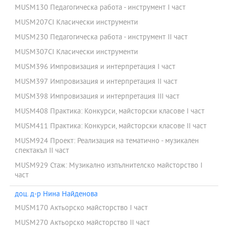
MUSM130 Педагогическа работа - инструмент I част
MUSM207CI Класически инструменти
MUSM230 Педагогическа работа - инструмент ІІ част
MUSM307CI Класически инструменти
MUSM396 Импровизация и интерпретация I част
MUSM397 Импровизация и интерпретация II част
MUSM398 Импровизация и интерпретация III част
MUSM408 Практика: Конкурси, майсторски класове I част
MUSM411 Практика: Конкурси, майсторски класове II част
MUSM924 Проект: Реализация на тематично - музикален
спектакъл II част
MUSM929 Стаж: Музикално изпълнителско майсторство I
част
доц. д-р Нина Найденова
MUSM170 Актьорско майсторство I част
MUSM270 Актьорско майсторство ІІ част