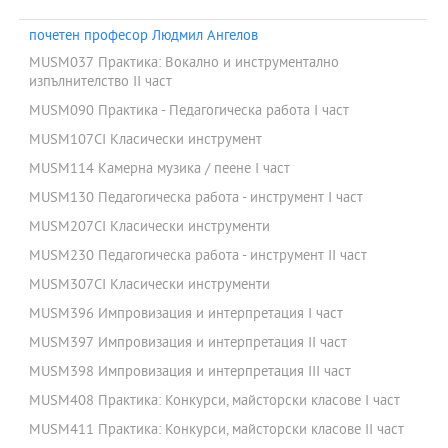
почетен професор Людмил Ангелов
MUSM037 Практика: Вокално и инструментално
изпълнителство II част
MUSM090 Практика - Педагогическа работа І част
MUSM107CI Класически инструмент
MUSM114 Камерна музика / пеене I част
MUSM130 Педагогическа работа - инструмент I част
MUSM207CI Класически инструменти
MUSM230 Педагогическа работа - инструмент ІІ част
MUSM307CI Класически инструменти
MUSM396 Импровизация и интерпретация I част
MUSM397 Импровизация и интерпретация II част
MUSM398 Импровизация и интерпретация III част
MUSM408 Практика: Конкурси, майсторски класове I част
MUSM411 Практика: Конкурси, майсторски класове II част