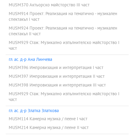
MUSM370 Актьорско майсторство ІІІ част
MUSM914 Проект: Реализация на тематично - музикален
спектакъл I част
MUSM924 Проект: Реализация на тематично - музикален
спектакъл II част
MUSM929 Стаж: Музикално изпълнителско майсторство I
част
гл. ас. д-р Ана Линчева
MUSM396 Импровизация и интерпретация I част
MUSM397 Импровизация и интерпретация II част
MUSM398 Импровизация и интерпретация III част
MUSM929 Стаж: Музикално изпълнителско майсторство I
част
гл. ас. д-р Златка Златкова
MUSM114 Камерна музика / пеене I част
MUSM214 Камерна музика / пеене ІІ част