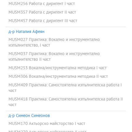
MUSM256 Работа с диригент I част
MUSM357 Работа с диригент II част
MUSM457 Работа с диригент III част
д-р Наталия Афеян
MUSM027 Практика: Вокално и инструментално
изпълнителство, I част
MUSM037 Практика: Вокално и инструментално
изпълнителство II част
MUSM253 Вокална/инструментална методика I част
MUSM306 Вокална/инструментална методика II част
MUSM409 Практика: Самостоятелна изпълнителска работа І
част
MUSM418 Практика: Самостоятелна изпълнителска работа ІІ
част
д-р Симеон Симеонов
MUSM170 Актьорско майсторство I част