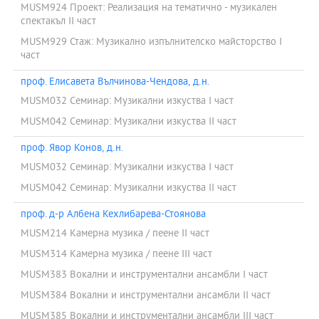
MUSM924 Проект: Реализация на тематично - музикален
спектакъл II част
MUSM929 Стаж: Музикално изпълнителско майсторство I
част
проф. Елисавета Вълчинова-Чендова, д.н.
MUSM032 Семинар: Музикални изкуства I част
MUSM042 Семинар: Музикални изкуства II част
проф. Явор Конов, д.н.
MUSM032 Семинар: Музикални изкуства I част
MUSM042 Семинар: Музикални изкуства II част
проф. д-р Албена Кехлибарева-Стоянова
MUSM214 Камерна музика / пеене ІІ част
MUSM314 Камерна музика / пеене ІІІ част
MUSM383 Вокални и инструментални ансамбли I част
MUSM384 Вокални и инструментални ансамбли II част
MUSM385 Вокални и инструментални ансамбли III част