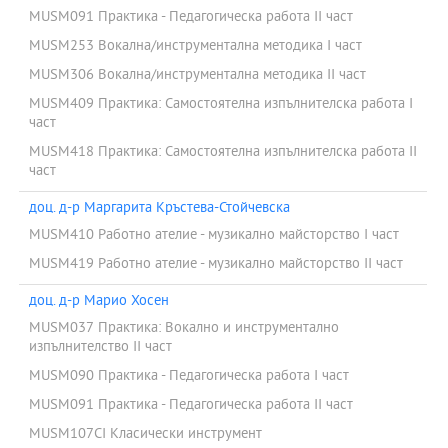
MUSM091 Практика - Педагогическа работа ІІ част
MUSM253 Вокална/инструментална методика I част
MUSM306 Вокална/инструментална методика II част
MUSM409 Практика: Самостоятелна изпълнителска работа І
част
MUSM418 Практика: Самостоятелна изпълнителска работа ІІ
част
доц. д-р Маргарита Кръстева-Стойчевска
MUSM410 Работно ателие - музикално майсторство I част
MUSM419 Работно ателие - музикално майсторство II част
доц. д-р Марио Хосен
MUSM037 Практика: Вокално и инструментално
изпълнителство II част
MUSM090 Практика - Педагогическа работа І част
MUSM091 Практика - Педагогическа работа ІІ част
MUSM107CI Класически инструмент