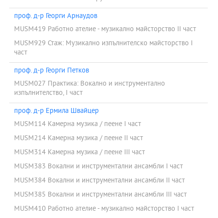
проф. д-р Георги Арнаудов
MUSM419 Работно ателие - музикално майсторство II част
MUSM929 Стаж: Музикално изпълнителско майсторство I
част
проф. д-р Георги Петков
MUSM027 Практика: Вокално и инструментално
изпълнителство, I част
проф. д-р Ермила Швайцер
MUSM114 Камерна музика / пеене I част
MUSM214 Камерна музика / пеене ІІ част
MUSM314 Камерна музика / пеене ІІІ част
MUSM383 Вокални и инструментални ансамбли I част
MUSM384 Вокални и инструментални ансамбли II част
MUSM385 Вокални и инструментални ансамбли III част
MUSM410 Работно ателие - музикално майсторство I част