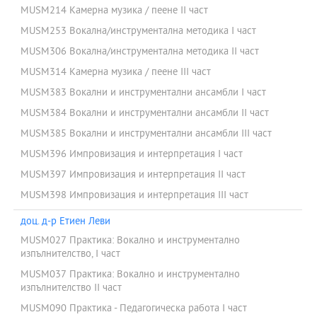
MUSM214 Камерна музика / пеене ІІ част
MUSM253 Вокална/инструментална методика I част
MUSM306 Вокална/инструментална методика II част
MUSM314 Камерна музика / пеене ІІІ част
MUSM383 Вокални и инструментални ансамбли I част
MUSM384 Вокални и инструментални ансамбли II част
MUSM385 Вокални и инструментални ансамбли III част
MUSM396 Импровизация и интерпретация I част
MUSM397 Импровизация и интерпретация II част
MUSM398 Импровизация и интерпретация III част
доц. д-р Етиен Леви
MUSM027 Практика: Вокално и инструментално
изпълнителство, I част
MUSM037 Практика: Вокално и инструментално
изпълнителство II част
MUSM090 Практика - Педагогическа работа І част