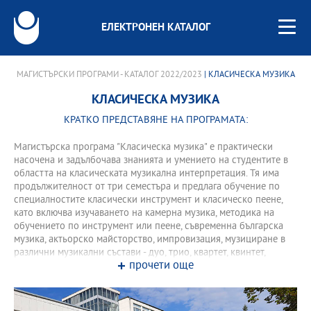
ЕЛЕКТРОНЕН КАТАЛОГ
МАГИСТЪРСКИ ПРОГРАМИ - КАТАЛОГ 2022/2023
| КЛАСИЧЕСКА МУЗИКА
КЛАСИЧЕСКА МУЗИКА
КРАТКО ПРЕДСТАВЯНЕ НА ПРОГРАМАТА:
Магистърска програма "Класическа музика" е практически
насочена и задълбочава знанията и умението на студентите в
областта на класическата музикална интерпретация. Тя има
продължителност от три семестъра и предлага обучение по
специалностите класически инструмент и класическо пеене,
като включва изучаването на камерна музика, методика на
обучението по инструмент или пеене, съвременна българска
музика, актьорско майсторство, импровизация, музициране в
различни музикални състави - дуо, трио, квартет, квинтет,
прочети още
камерен оркестър. Програмата е известна със своите
иновативни форми на съвременно обучение, гъвкавост и
индивидуален подход на преподаване както и с осигуряването
на големи възможности за проктическа изява на студентите и