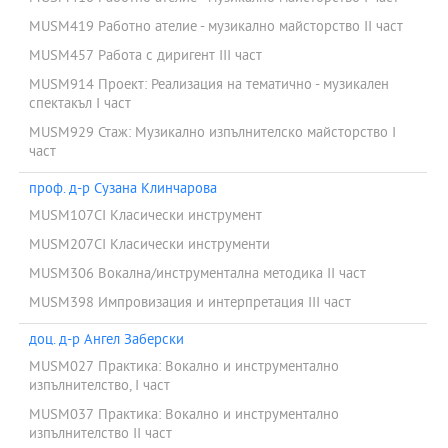
MUSM419 Работно ателие - музикално майсторство II част
MUSM457 Работа с диригент III част
MUSM914 Проект: Реализация на тематично - музикален
спектакъл I част
MUSM929 Стаж: Музикално изпълнителско майсторство I
част
проф. д-р Сузана Клинчарова
MUSM107CI Класически инструмент
MUSM207CI Класически инструменти
MUSM306 Вокална/инструментална методика II част
MUSM398 Импровизация и интерпретация III част
доц. д-р Ангел Заберски
MUSM027 Практика: Вокално и инструментално
изпълнителство, I част
MUSM037 Практика: Вокално и инструментално
изпълнителство II част