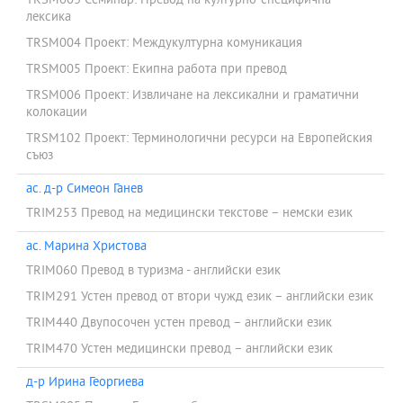
TRSM003 Семинар: Превод на културно-специфична
лексика
TRSM004 Проект: Междукултурна комуникация
TRSM005 Проект: Екипна работа при превод
TRSM006 Проект: Извличане на лексикални и граматични
колокации
TRSM102 Проект: Терминологични ресурси на Европейския
съюз
ас. д-р Симеон Ганев
TRIM253 Превод на медицински текстове – немски език
ас. Марина Христова
TRIM060 Превод в туризма - английски език
TRIM291 Устен превод от втори чужд език – английски език
TRIM440 Двупосочен устен превод – английски език
TRIM470 Устен медицински превод – английски език
д-р Ирина Георгиева