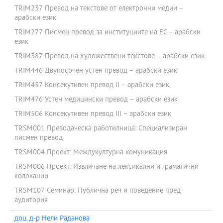
TRIM237 Превод на текстове от електронни медии –
арабски език
TRIM277 Писмен превод за институциите на ЕС – арабски
език
TRIM387 Превод на художествени текстове – арабски език
TRIM446 Двупосочен устен превод – арабски език
TRIM457 Консекутивен превод II – арабски език
TRIM476 Устен медицински превод – арабски език
TRIM506 Консекутивен превод III – арабски език
TRSM001 Преводаческа работилница: Специализиран
писмен превод
TRSM004 Проект: Междукултурна комуникация
TRSM006 Проект: Извличане на лексикални и граматични
колокации
TRSM107 Семинар: Публична реч и поведение пред
аудитория
доц. д-р Нели Раданова