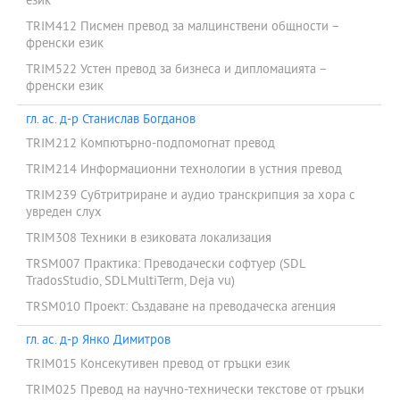
език
TRIM412 Писмен превод за малцинствени общности –
френски език
TRIM522 Устен превод за бизнеса и дипломацията –
френски език
гл. ас. д-р Станислав Богданов
TRIM212 Компютърно-подпомогнат превод
TRIM214 Информационни технологии в устния превод
TRIM239 Субтритриране и аудио транскрипция за хора с
увреден слух
TRIM308 Техники в езиковата локализация
TRSM007 Практика: Преводачески софтуер (SDL
TradosStudio, SDLMultiTerm, Deja vu)
TRSM010 Проект: Създаване на преводаческа агенция
гл. ас. д-р Янко Димитров
TRIM015 Консекутивен превод от гръцки език
TRIM025 Превод на научно-технически текстове от гръцки