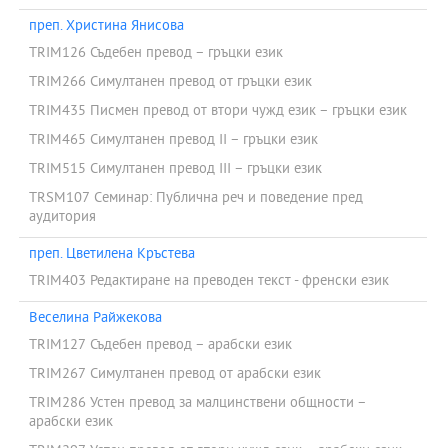
преп. Христина Янисова
TRIM126 Съдебен превод – гръцки език
TRIM266 Симултанен превод от гръцки език
TRIM435 Писмен превод от втори чужд език – гръцки език
TRIM465 Симултанен превод II – гръцки език
TRIM515 Симултанен превод III – гръцки език
TRSM107 Семинар: Публична реч и поведение пред
аудитория
преп. Цветилена Кръстева
TRIM403 Редактиране на преводен текст - френски език
Веселина Райжекова
TRIM127 Съдебен превод – арабски език
TRIM267 Симултанен превод от арабски език
TRIM286 Устен превод за малцинствени общности –
арабски език