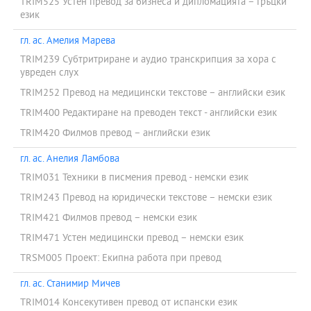
TRIM525 Устен превод за бизнеса и дипломацията – гръцки
език
гл. ас. Амелия Марева
TRIM239 Субтритриране и аудио транскрипция за хора с
увреден слух
TRIM252 Превод на медицински текстове – английски език
TRIM400 Редактиране на преводен текст - английски език
TRIM420 Филмов превод – английски език
гл. ас. Анелия Ламбова
TRIM031 Техники в писмения превод - немски език
TRIM243 Превод на юридически текстове – немски език
TRIM421 Филмов превод – немски език
TRIM471 Устен медицински превод – немски език
TRSM005 Проект: Екипна работа при превод
гл. ас. Станимир Мичев
TRIM014 Консекутивен превод от испански език