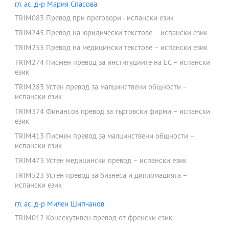
гл. ас. д-р Мария Спасова
TRIM083 Превод при преговори - испански език
TRIM245 Превод на юридически текстове – испански език
TRIM255 Превод на медицински текстове – испански език
TRIM274 Писмен превод за институциите на ЕС – испански
език
TRIM283 Устен превод за малцинствени общности –
испански език
TRIM374 Финансов превод за търговски фирми – испански
език
TRIM413 Писмен превод за малцинствени общности –
испански език
TRIM473 Устен медицински превод – испански език
TRIM523 Устен превод за бизнеса и дипломацията –
испански език
гл. ас. д-р Милен Шипчанов
TRIM012 Консекутивен превод от френски език