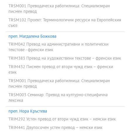
TRSM001 Преводаческа работилница: Специализиран
писмен превод
TRSM102 Проект: Терминологични ресурси на Европейския
съюз
преп. Магдалена Божкова
TRIM042 Превод на административни и политически
текстове - френски език
TRIM383 Превод на художествени текстове – френски език
TRIM432 Писмен превод от втори чужд език – френски
език
TRSM001 Преводаческа работилница: Специализиран
писмен превод
TRSM003 Семинар: Превод на културно-специфична
лексика
преп. Нора Кръстева
TRIM292 Устен превод от втори чужд език – немски език
TRIM441 Двупосочен устен превод – немски език