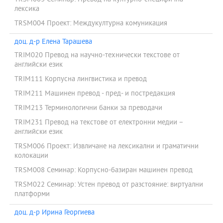
лексика
TRSM004 Проект: Междукултурна комуникация
доц. д-р Елена Тарашева
TRIM020 Превод на научно-технически текстове от
английски език
TRIM111 Корпусна лингвистика и превод
TRIM211 Машинен превод - пред- и постредакция
TRIM213 Терминологични банки за преводачи
TRIM231 Превод на текстове от електронни медии –
английски език
TRSM006 Проект: Извличане на лексикални и граматични
колокации
TRSM008 Семинар: Корпусно-базиран машинен превод
TRSM022 Семинар: Устен превод от разстояние: виртуални
платформи
доц. д-р Ирина Георгиева