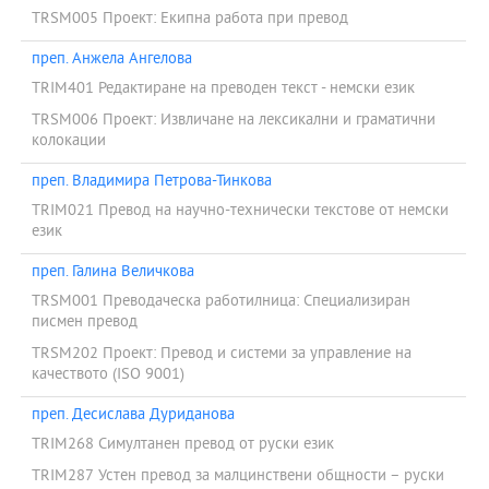
TRSM005 Проект: Екипна работа при превод
преп. Анжела Ангелова
TRIM401 Редактиране на преводен текст - немски език
TRSM006 Проект: Извличане на лексикални и граматични
колокации
преп. Владимира Петрова-Тинкова
TRIM021 Превод на научно-технически текстове от немски
език
преп. Галина Величкова
TRSM001 Преводаческа работилница: Специализиран
писмен превод
TRSM202 Проект: Превод и системи за управление на
качеството (ISO 9001)
преп. Десислава Дуриданова
TRIM268 Симултанен превод от руски език
TRIM287 Устен превод за малцинствени общности – руски