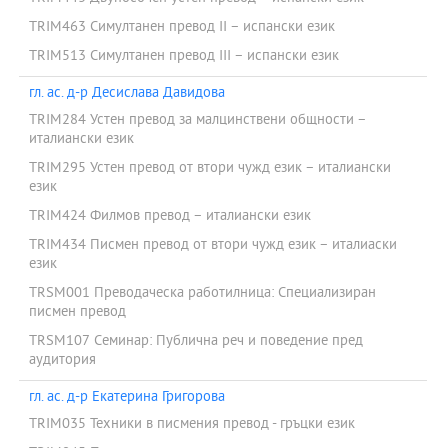
TRIM463 Симултанен превод II – испански език
TRIM513 Симултанен превод III – испански език
гл. ас. д-р Десислава Давидова
TRIM284 Устен превод за малцинствени общности –
италиански език
TRIM295 Устен превод от втори чужд език – италиански
език
TRIM424 Филмов превод – италиански език
TRIM434 Писмен превод от втори чужд език – италиаски
език
TRSM001 Преводаческа работилница: Специализиран
писмен превод
TRSM107 Семинар: Публична реч и поведение пред
аудитория
гл. ас. д-р Екатерина Григорова
TRIM035 Техники в писмения превод - гръцки език