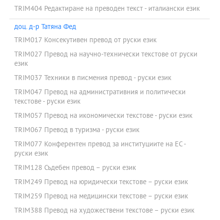
TRIM404 Редактиране на преводен текст - италиански език
доц. д-р Татяна Фед
TRIM017 Консекутивен превод от руски език
TRIM027 Превод на научно-технически текстове от руски
език
TRIM037 Техники в писмения превод - руски език
TRIM047 Превод на административния и политически
текстове - руски език
TRIM057 Превод на икономически текстове - руски език
TRIM067 Превод в туризма - руски език
TRIM077 Конферентен превод за институциите на ЕС -
руски език
TRIM128 Съдебен превод – руски език
TRIM249 Превод на юридически текстове – руски език
TRIM259 Превод на медицински текстове – руски език
TRIM388 Превод на художествени текстове – руски език