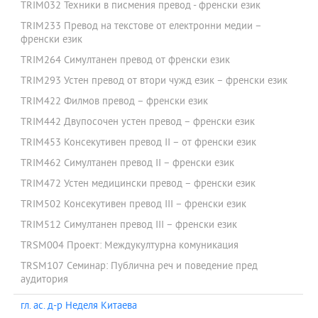
TRIM032 Техники в писмения превод - френски език
TRIM233 Превод на текстове от електронни медии –
френски език
TRIM264 Симултанен превод от френски език
TRIM293 Устен превод от втори чужд език – френски език
TRIM422 Филмов превод – френски език
TRIM442 Двупосочен устен превод – френски език
TRIM453 Консекутивен превод II – от френски език
TRIM462 Симултанен превод II – френски език
TRIM472 Устен медицински превод – френски език
TRIM502 Консекутивен превод III – френски език
TRIM512 Симултанен превод III – френски език
TRSM004 Проект: Междукултурна комуникация
TRSM107 Семинар: Публична реч и поведение пред
аудитория
гл. ас. д-р Неделя Китаева