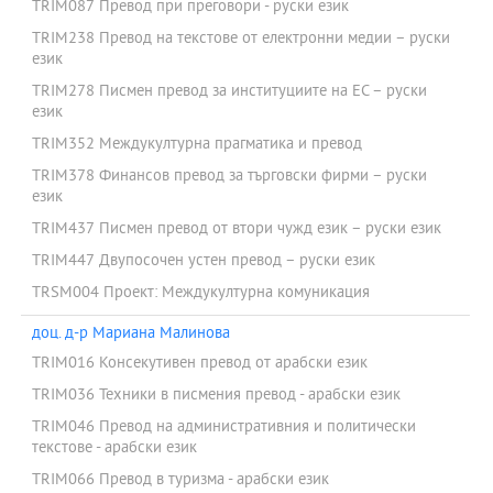
TRIM087 Превод при преговори - руски език
TRIM238 Превод на текстове от електронни медии – руски
език
TRIM278 Писмен превод за институциите на ЕС – руски
език
TRIM352 Междукултурна прагматика и превод
TRIM378 Финансов превод за търговски фирми – руски
език
TRIM437 Писмен превод от втори чужд език – руски език
TRIM447 Двупосочен устен превод – руски език
TRSM004 Проект: Междукултурна комуникация
доц. д-р Мариана Малинова
TRIM016 Консекутивен превод от арабски език
TRIM036 Техники в писмения превод - арабски език
TRIM046 Превод на административния и политически
текстове - арабски език
TRIM066 Превод в туризма - арабски език