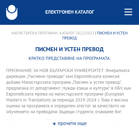
ЕЛЕКТРОНЕН КАТАЛОГ
МАГИСТЪРСКИ ПРОГРАМИ - КАТАЛОГ 2022/2023
| ПИСМЕН И УСТЕН
ПРЕВОД
ПИСМЕН И УСТЕН ПРЕВОД
КРАТКО ПРЕДСТАВЯНЕ НА ПРОГРАМАТА:
ПРИЗНАНИЕ ЗА НОВ БЪЛГАРСКИ УНИВЕРСИТЕТ: Генералната
дирекция „Писмени преводи" към Европейската комисия
добави Магистърската програма „Писмен и устен превод",
предлагана от департамент „Чужди езици и култури" в НБУ, към
Европейската мрежа на магистърските програми (European
Master's in Translation) за периода 2019-2024 г. Това е висока
оценка за програмата и определен атестат за качеството на
обучението на преводачи. Бъдещи студенти, очакваме Ви!
https://ec.europa.eu/info/resources-partners/european-masters-
прочети още
translation-emt_en
МП „Писмен и устен превод” подготвя специалисти в областта