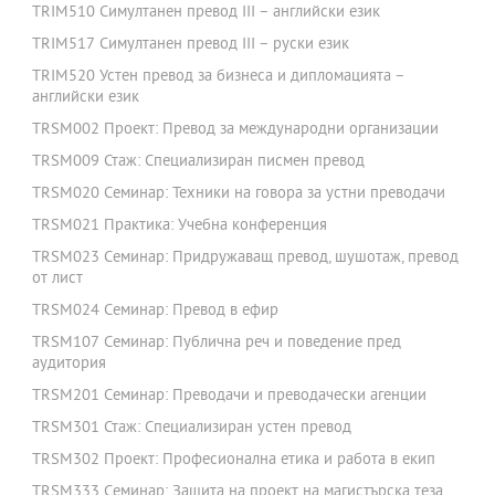
TRIM510 Симултанен превод III – английски език
TRIM517 Симултанен превод III – руски език
TRIM520 Устен превод за бизнеса и дипломацията –
английски език
TRSM002 Проект: Превод за международни организации
TRSM009 Стаж: Специализиран писмен превод
TRSM020 Семинар: Техники на говора за устни преводачи
TRSM021 Практика: Учебна конференция
TRSM023 Семинар: Придружаващ превод, шушотаж, превод
от лист
TRSM024 Семинар: Превод в ефир
TRSM107 Семинар: Публична реч и поведение пред
аудитория
TRSM201 Семинар: Преводачи и преводачески агенции
TRSM301 Стаж: Специализиран устен превод
TRSM302 Проект: Професионална етика и работа в екип
TRSM333 Семинар: Защита на проект на магистърска теза