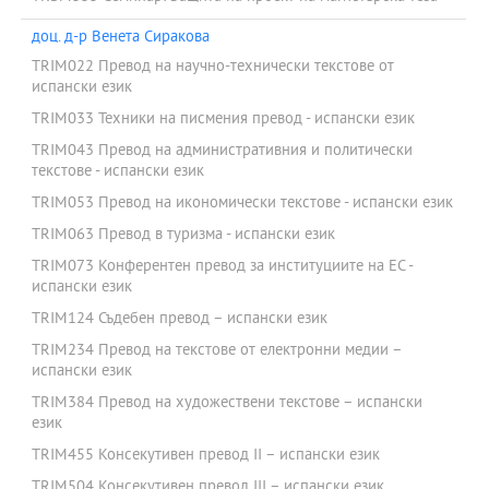
доц. д-р Венета Сиракова
TRIM022 Превод на научно-технически текстове от
испански език
TRIM033 Техники на писмения превод - испански език
TRIM043 Превод на административния и политически
текстове - испански език
TRIM053 Превод на икономически текстове - испански език
TRIM063 Превод в туризма - испански език
TRIM073 Конферентен превод за институциите на ЕС -
испански език
TRIM124 Съдебен превод – испански език
TRIM234 Превод на текстове от електронни медии –
испански език
TRIM384 Превод на художествени текстове – испански
език
TRIM455 Консекутивен превод II – испански език
TRIM504 Консекутивен превод III – испански език