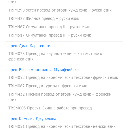
език
TRIM298 Устен превод от втори чужд език – руски език
TRIM427 Филмов превод – руски език
TRIM467 Симултанен превод II – руски език
TRIM517 Симултанен превод III – руски език
преп. Диан Карагеоргиев
TRIM023 Превод на научно-технически текстове от
френски език
преп. Елена Апостолова-Мутафчийска
TRIM052 Превод на икономически текстове - френски език
TRIM062 Превод в туризма - френски език
TRIM432 Писмен превод от втори чужд език – френски
език
TRSM005 Проект: Екипна работа при превод
преп. Камелия Джурелова
TRIM051 Превод на икономически текстове - немски език