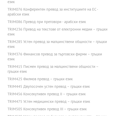
език
TRIM076 Конферентен превод за институциите на ЕС -
арабски език
TRIM086 Превод при преговори - арабски език
TRIM236 Превод на текстове от електронни медии – гръцки
език
TRIM285 Устен превод за малцинствени общности – гръцки
език
TRIM376 Финансов превод за търговски фирми – гръцки
език
TRIM415 Писмен превод за малцинствени общности –
гръцки език
TRIM425 Филмов превод – гръцки език
TRIM445 Двупосочен устен превод – гръцки език
TRIM456 Консекутивен превод II – гръцки език
TRIM475 Устен медицински превод – гръцки език
TRIM505 Консекутивен превод III – гръцки език