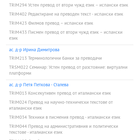
TRIM294 Устен превод от втори чужд език – испански език
TRIM402 Редактиране на преводен текст - испански език
TRIM423 Филмов превод – испански език
TRIM433 Писмен превод от втори чужд език – испански
език
ас. д-р Ирина Димитрова
TRIM213 Терминологични банки за преводачи
TRSM022 Семинар: Устен превод от разстояние: виртуални
платформи
ас. д-р Петя Петкова - Сталева
TRIM013 Консекутивен превод от италиански език
TRIM024 Превод на научно-технически текстове от
италиански език
TRIM034 Техники в писмения превод - италиански език
TRIM044 Превод на административния и политически
текстове - италиански език