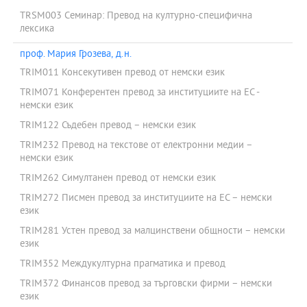
TRSM003 Семинар: Превод на културно-специфична
лексика
проф. Мария Грозева, д.н.
TRIM011 Консекутивен превод от немски език
TRIM071 Конферентен превод за институциите на ЕС -
немски език
TRIM122 Съдебен превод – немски език
TRIM232 Превод на текстове от електронни медии –
немски език
TRIM262 Симултанен превод от немски език
TRIM272 Писмен превод за институциите на ЕС – немски
език
TRIM281 Устен превод за малцинствени общности – немски
език
TRIM352 Междукултурна прагматика и превод
TRIM372 Финансов превод за търговски фирми – немски
език