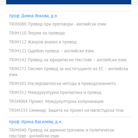
проф. Дияна Янкова, д.н.
TRIM080 Превод при преговори - английски език
TRIM110 Теория на превода
TRIM112 Жанров анализ и превод
TRIM121 Съдебен превод – английски език
TRIM242 Превод на юридически текстове – английски език
TRIM271 Писмен превод за институциите на ЕС – английски
език
TRIM301 Изследователски методи в преводознанието
TRIM352 Междукултурна прагматика и превод
TRSM004 Проект: Междукултурна комуникация
TRSM333 Семинар: Защита на проект на магистърска теза
проф. Ирена Василева, д.н.
TRIM040 Превод на административни и политически
текстове - английски език