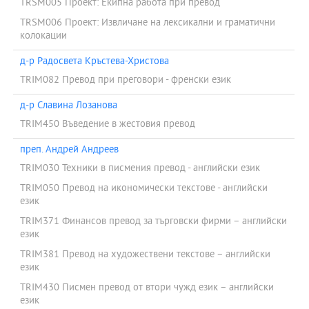
TRSM005 Проект: Екипна работа при превод
TRSM006 Проект: Извличане на лексикални и граматични
колокации
д-р Радосвета Кръстева-Христова
TRIM082 Превод при преговори - френски език
д-р Славина Лозанова
TRIM450 Въведение в жестовия превод
преп. Андрей Андреев
TRIM030 Техники в писмения превод - английски език
TRIM050 Превод на икономически текстове - английски
език
TRIM371 Финансов превод за търговски фирми – английски
език
TRIM381 Превод на художествени текстове – английски
език
TRIM430 Писмен превод от втори чужд език – английски
език