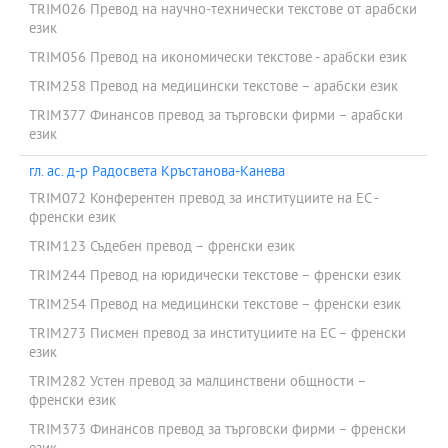
TRIM026 Превод на научно-технически текстове от арабски
език
TRIM056 Превод на икономически текстове - арабски език
TRIM258 Превод на медицински текстове – арабски език
TRIM377 Финансов превод за търговски фирми – арабски
език
гл. ас. д-р Радосвета Кръстанова-Канева
TRIM072 Конферентен превод за институциите на ЕС -
френски език
TRIM123 Съдебен превод – френски език
TRIM244 Превод на юридически текстове – френски език
TRIM254 Превод на медицински текстове – френски език
TRIM273 Писмен превод за институциите на ЕС – френски
език
TRIM282 Устен превод за малцинствени общности –
френски език
TRIM373 Финансов превод за търговски фирми – френски