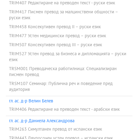
TRIM407 Редактиране на преводен текст - руски език
TRIM417 Писмен превод за малцинствени общности –
руски език
TRIM458 Консекутивен превод II – руски език
TRIM477 Устен медицински превод – руски език
TRIM507 Консекутивен превод III – руски език
TRIM527 Устен превод за бизнеса и дипломацията – руски
език
TRSM001 Преводаческа работилница: Специализиран
писмен превод
TRSM107 Семинар: Публична реч и поведение пред
аудитория
гл. ас. д-р Велин Белев
TRIM406 Редактиране на преводен текст - арабски език
гл. ас. д-р Даниела Александрова
TRIM263 Симултанен превод от испански език
TRIM443 Двупосочен устен превод – испански език