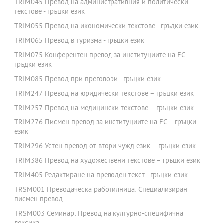
TRIM045 Превод на административния и политически
текстове - гръцки език
TRIM055 Превод на икономически текстове - гръдки език
TRIM065 Превод в туризма - гръцки език
TRIM075 Конферентен превод за институциите на ЕС -
гръдки език
TRIM085 Превод при преговори - гръцки език
TRIM247 Превод на юридически текстове – гръцки език
TRIM257 Превод на медицински текстове – гръцки език
TRIM276 Писмен превод за институциите на ЕС – гръцки
език
TRIM296 Устен превод от втори чужд език – гръцки език
TRIM386 Превод на художествени текстове – гръцки език
TRIM405 Редактиране на преводен текст - гръцки език
TRSM001 Преводаческа работилница: Специализиран
писмен превод
TRSM003 Семинар: Превод на културно-специфична