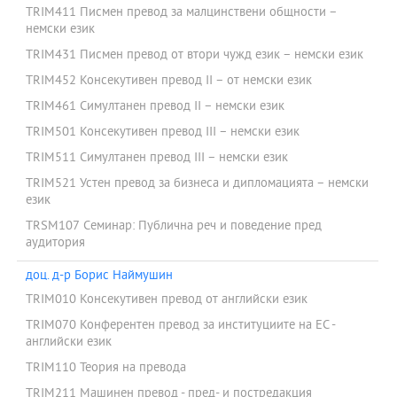
TRIM411 Писмен превод за малцинствени общности –
немски език
TRIM431 Писмен превод от втори чужд език – немски език
TRIM452 Консекутивен превод II – от немски език
TRIM461 Симултанен превод II – немски език
TRIM501 Консекутивен превод III – немски език
TRIM511 Симултанен превод III – немски език
TRIM521 Устен превод за бизнеса и дипломацията – немски
език
TRSM107 Семинар: Публична реч и поведение пред
аудитория
доц. д-р Борис Наймушин
TRIM010 Консекутивен превод от английски език
TRIM070 Конферентен превод за институциите на ЕС -
английски език
TRIM110 Теория на превода
TRIM211 Машинен превод - пред- и постредакция