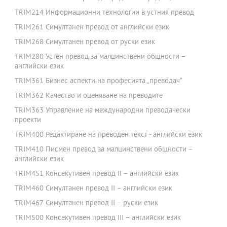
TRIM214 Информационни технологии в устния превод
TRIM261 Симултанен превод от английски език
TRIM268 Симултанен превод от руски език
TRIM280 Устен превод за малцинствени общности –
английски език
TRIM361 Бизнес аспекти на професията „преводач”
TRIM362 Качество и оценяване на преводите
TRIM363 Управление на международни преводачески
проекти
TRIM400 Редактиране на преводен текст - английски език
TRIM410 Писмен превод за малцинствени общности –
английски език
TRIM451 Консекутивен превод II – английски език
TRIM460 Симултанен превод II – английски език
TRIM467 Симултанен превод II – руски език
TRIM500 Консекутивен превод III – английски език