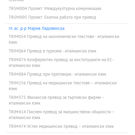
лексика
TRSM004 Проект: Междукултурна комуникация
TRSM005 Проект: Екипна работа при превод
гл. ас. д-р Мария Ладовинска
TRIM054 Превод на икономически текстове - италиански
език
TRIM064 Превод в туризма - италиански език
TRIM074 Конферентен превод за институциите на ЕС -
италиански език
TRIM084 Превод при преговори - италиански език
TRIM256 Превод на медицински текстове – италиански
език
TRIM375 Финансов превод за търговски фирми –
италиански език
TRIM414 Писмен превод за малцинствени общности –
италиански език
TRIM474 Устен медицински превод – италиански език