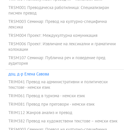
TRSM001 Преводаческа работилница: Специализиран
писмен превод
TRSM003 Семинар: Превод на културно-специфична
лексика
TRSM004 Проект: Междукултурна комуникация
TRSM006 Проект: Извличане на лексикални и граматични
колокации
TRSM107 Семинар: Публична реч и поведение пред
аудитория
доц. д-р Елена Савова
TRIM041 Превод на административни и политически
текстове - немски език
TRIM061 Превод в туризма - немски език
TRIM081 Превод при преговори - немски език
TRIM112 Жанров анализ и превод
TRIM382 Превод на художествени текстове – немски език
TRSM003 Семинар: Превод на културно-специфична