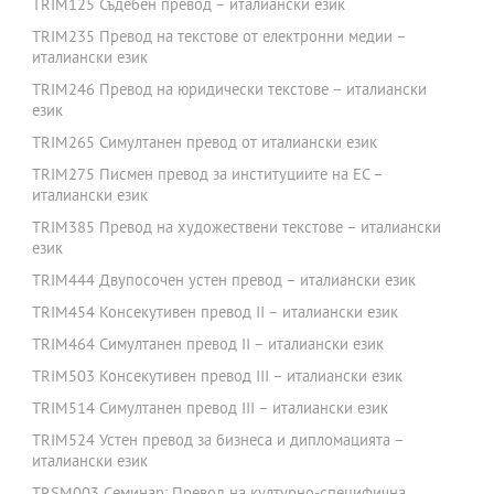
TRIM125 Съдебен превод – италиански език
TRIM235 Превод на текстове от електронни медии –
италиански език
TRIM246 Превод на юридически текстове – италиански
език
TRIM265 Симултанен превод от италиански език
TRIM275 Писмен превод за институциите на ЕС –
италиански език
TRIM385 Превод на художествени текстове – италиански
език
TRIM444 Двупосочен устен превод – италиански език
TRIM454 Консекутивен превод II – италиански език
TRIM464 Симултанен превод II – италиански език
TRIM503 Консекутивен превод III – италиански език
TRIM514 Симултанен превод III – италиански език
TRIM524 Устен превод за бизнеса и дипломацията –
италиански език