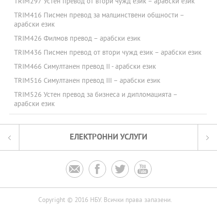
TRIM297 Устен превод от втори чужд език – арабски език
TRIM416 Писмен превод за малцинствени общности –
арабски език
TRIM426 Филмов превод – арабски език
TRIM436 Писмен превод от втори чужд език – арабски език
TRIM466 Симултанен превод II - арабски език
TRIM516 Симултанен превод III – арабски език
TRIM526 Устен превод за бизнеса и дипломацията –
арабски език
ЕЛЕКТРОННИ УСЛУГИ




Copyright © 2016 НБУ. Всички права запазени.