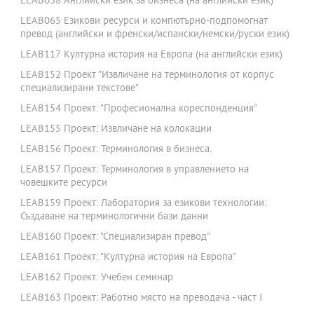
LEAB038 Английски език за бизнеса (на английски език)
LEAB065 Езикови ресурси и компютърно-подпомогнат
превод (английски и френски/испански/немски/руски език)
LEAB117 Културна история на Европа (на английски език)
LEAB152 Проект "Извличане на терминология от корпус
специализирани текстове"
LEAB154 Проект: "Професионална кореспонденция"
LEAB155 Проект: Извличане на колокации
LEAB156 Проект: Терминология в бизнеса.
LEAB157 Проект: Терминология в управлението на
човешките ресурси
LEAB159 Проект: Лаборатория за езикови технологии:
Създаване на терминологични бази данни
LEAB160 Проект: "Специализиран превод"
LEAB161 Проект: "Културна история на Европа"
LEAB162 Проект: Учебен семинар
LEAB163 Проект: Работно място на преводача - част I