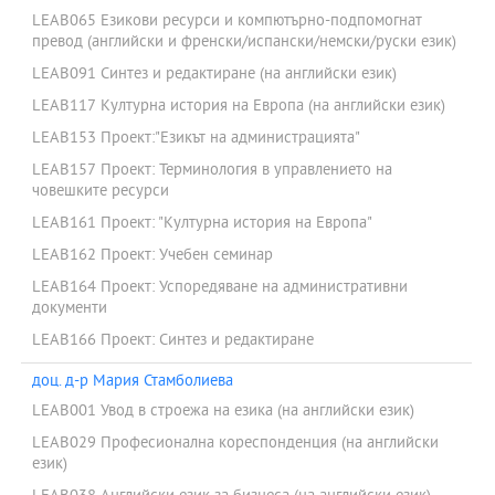
LEAB065 Езикови ресурси и компютърно-подпомогнат
превод (английски и френски/испански/немски/руски език)
LEAB091 Синтез и редактиране (на английски език)
LEAB117 Културна история на Европа (на английски език)
LEAB153 Проект:"Езикът на администрацията"
LEAB157 Проект: Терминология в управлението на
човешките ресурси
LEAB161 Проект: "Културна история на Европа"
LEAB162 Проект: Учебен семинар
LEAB164 Проект: Успоредяване на административни
документи
LEAB166 Проект: Синтез и редактиране
доц. д-р Мария Стамболиева
LEAB001 Увод в строежа на езика (на английски език)
LEAB029 Професионална кореспонденция (на английски
език)