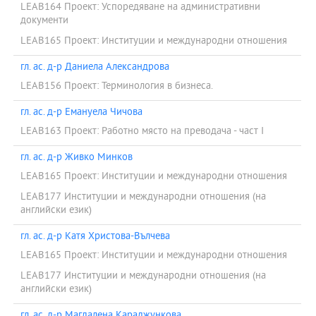
LEAB164 Проект: Успоредяване на административни
документи
LEAB165 Проект: Институции и международни отношения
гл. ас. д-р Даниела Александрова
LEAB156 Проект: Терминология в бизнеса.
гл. ас. д-р Емануела Чичова
LEAB163 Проект: Работно място на преводача - част I
гл. ас. д-р Живко Минков
LEAB165 Проект: Институции и международни отношения
LEAB177 Институции и международни отношения (на
английски език)
гл. ас. д-р Катя Христова-Вълчева
LEAB165 Проект: Институции и международни отношения
LEAB177 Институции и международни отношения (на
английски език)
гл. ас. д-р Магдалена Караджункова