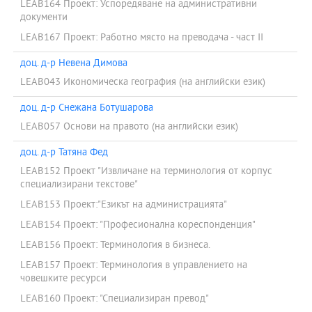
LEAB164 Проект: Успоредяване на административни
документи
LEAB167 Проект: Работно място на преводача - част II
доц. д-р Невена Димова
LEAB043 Икономическа география (на английски език)
доц. д-р Снежана Ботушарова
LEAB057 Основи на правото (на английски език)
доц. д-р Татяна Фед
LEAB152 Проект "Извличане на терминология от корпус
специализирани текстове"
LEAB153 Проект:"Езикът на администрацията"
LEAB154 Проект: "Професионална кореспонденция"
LEAB156 Проект: Терминология в бизнеса.
LEAB157 Проект: Терминология в управлението на
човешките ресурси
LEAB160 Проект: "Специализиран превод"