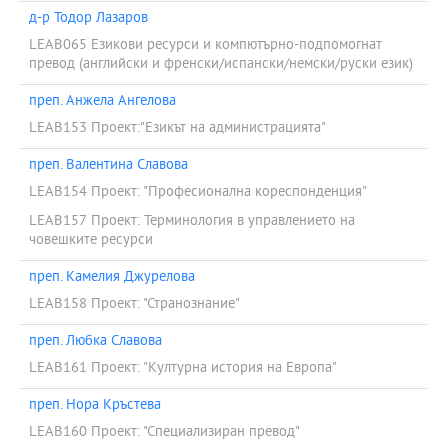
д-р Тодор Лазаров
LEAB065 Езикови ресурси и компютърно-подпомогнат
превод (английски и френски/испански/немски/руски език)
преп. Анжела Ангелова
LEAB153 Проект:"Езикът на администрацията"
преп. Валентина Славова
LEAB154 Проект: "Професионална кореспонденция"
LEAB157 Проект: Терминология в управлението на
човешките ресурси
преп. Камелия Джурелова
LEAB158 Проект: "Странознание"
преп. Любка Славова
LEAB161 Проект: "Културна история на Европа"
преп. Нора Кръстева
LEAB160 Проект: "Специализиран превод"