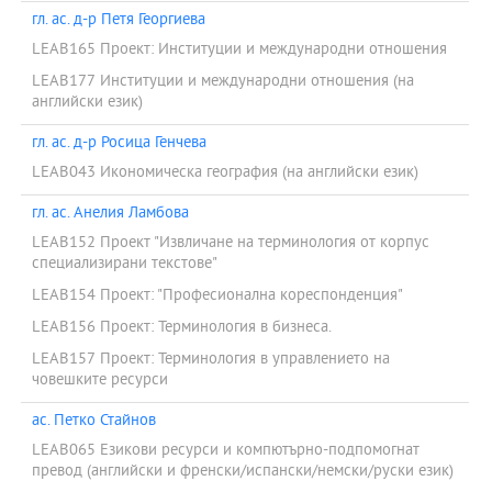
гл. ас. д-р Петя Георгиева
LEAB165 Проект: Институции и международни отношения
LEAB177 Институции и международни отношения (на
английски език)
гл. ас. д-р Росица Генчева
LEAB043 Икономическа география (на английски език)
гл. ас. Анелия Ламбова
LEAB152 Проект "Извличане на терминология от корпус
специализирани текстове"
LEAB154 Проект: "Професионална кореспонденция"
LEAB156 Проект: Терминология в бизнеса.
LEAB157 Проект: Терминология в управлението на
човешките ресурси
ас. Петко Стайнов
LEAB065 Езикови ресурси и компютърно-подпомогнат
превод (английски и френски/испански/немски/руски език)