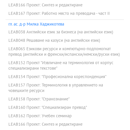
LEAB166 Проект: Синтез и редактиране
LEAB167 Проект: Работно място на преводача - част II
гл. ас. д-р Милка Хаджикотева
LEAB038 Английски език за бизнеса (на английски език)
LEAB048 Решаване на казуси (на английски език)
LEAB065 Езикови ресурси и компютърно-подпомогнат
превод (английски и френски/испански/немски/руски език)
LEAB152 Проект "Извличане на терминология от корпус
специализирани текстове"
LEAB154 Проект: "Професионална кореспонденция"
LEAB157 Проект: Терминология в управлението на
човешките ресурси
LEAB158 Проект: "Странознание"
LEAB160 Проект: "Специализиран превод"
LEAB162 Проект: Учебен семинар
LEAB166 Проект: Синтез и редактиране