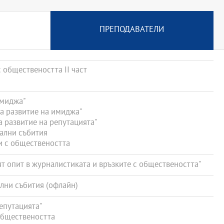
ПРЕПОДАВАТЕЛИ
 обществеността ІІ част
имиджа"
а развитие на имиджа"
 развитие на репутацията"
ални събития
и с обществеността
 опит в журналистиката и връзките с обществеността"
лни събития (офлайн)
епутацията"
обществеността