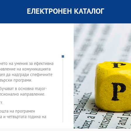
ЕЛЕКТРОНЕН КАТАЛОГ
нето на умения за ефективна
равление на комуникацията
 цел да надгради спефичните
авърски програми.
бучават в основна major-
фесионално направление.
т.
мощта на програмен
а и четвъртата година на