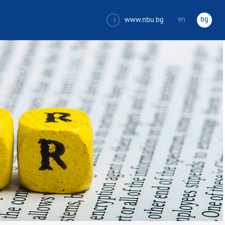
en
bg
www.nbu.bg
