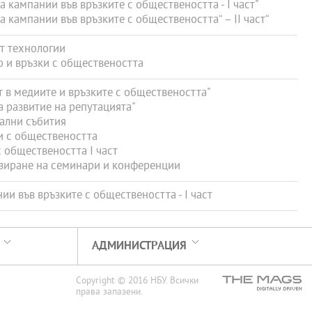
кампании във връзките с обществеността - І част"
кампании във връзките с обществеността“ – II част“
т технологии
 и връзки с обществеността
в медиите и връзките с обществеността"
 развитие на репутацията"
ални събития
и с обществеността
 обществеността І част
зиране на семинари и конференции
и във връзките с обществеността - І част
АДМИНИСТРАЦИЯ
Copyright © 2016 НБУ. Всички
права запазени.