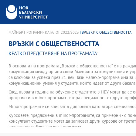
МАЙНЪР ПРОГРАМИ - КАТАЛОГ 2022/2023
| ВРЪЗКИ С ОБЩЕСТВЕНОСТТА
ВРЪЗКИ С ОБЩЕСТВЕНОСТТА
КРАТКО ПРЕДСТАВЯНЕ НА ПРОГРАМАТА:
В основата на програмата „Връзки с обществеността“ е изгражда
комуникация между организации. Уменията за комуникация и уп
са ключови за успеха през 21. век. Тази майнър-програма има за
комуникационни умения у студенти, които идват от други бакал
След първата година на обучение студентите в НБУ могат да се о
програма и в minor-програма - втора специалност от друго про
Minor-програмите се вписват в дипломата като втора специалнос
Курсовете, предложени в minor-програмите, са примерни - с по
консултант студентите могат да записват други курсове от третат
аналогичната бакалавърска програма.