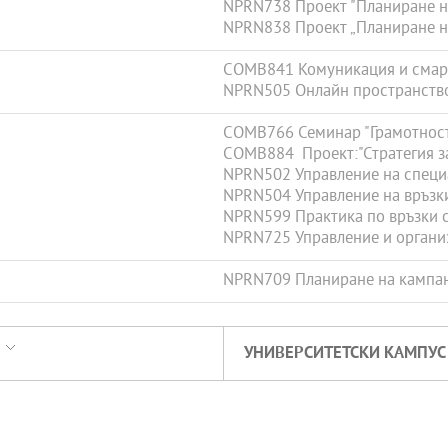
NPRN738 Проект "Планиране на 
NPRN838 Проект „Планиране на 
COMB841 Комуникация и смар
NPRN505 Онлайн пространство
COMB766 Семинар "Грамотност 
COMB884 Проект:"Стратегия за
NPRN502 Управление на специ
NPRN504 Управление на връзк
NPRN599 Практика по връзки с
NPRN725 Управление и органи
NPRN709 Планиране на кампани
УНИВЕРСИТЕТСКИ КАМПУС