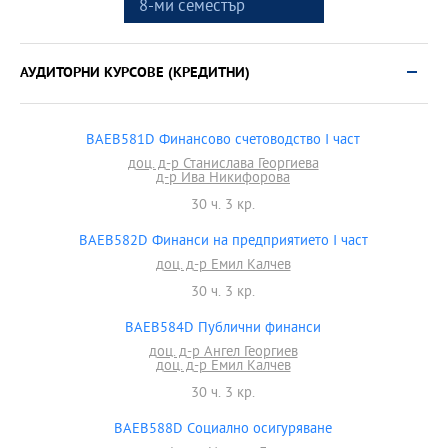
8-ми семестър
АУДИТОРНИ КУРСОВЕ (КРЕДИТНИ)
BAEB581D Финансово счетоводство І част
доц. д-р Станислава Георгиева
д-р Ива Никифорова
30 ч. 3 кр.
BAEB582D Финанси на предприятието І част
доц. д-р Емил Калчев
30 ч. 3 кр.
BAEB584D Публични финанси
доц. д-р Ангел Георгиев
доц. д-р Емил Калчев
30 ч. 3 кр.
BAEB588D Социално осигуряване