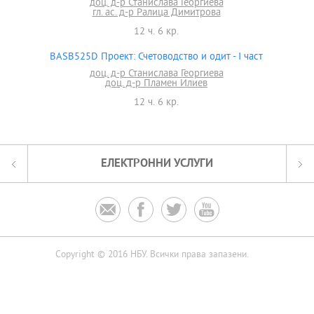
доц. д-р Станислава Георгиева
гл. ас. д-р Ралица Димитрова
12 ч. 6 кр.
BASB525D Проект: Счетоводство и одит - I част
доц. д-р Станислава Георгиева
доц. д-р Пламен Илиев
12 ч. 6 кр.
ЕЛЕКТРОННИ УСЛУГИ




Copyright © 2016 НБУ. Всички права запазени.