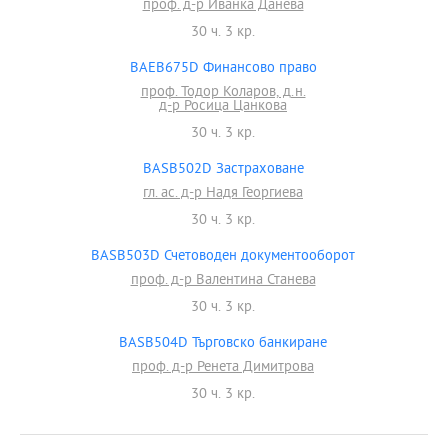
проф. д-р Иванка Данева
30 ч. 3 кр.
BAEB675D Финансово право
проф. Тодор Коларов, д.н.
д-р Росица Цанкова
30 ч. 3 кр.
BASB502D Застраховане
гл. ас. д-р Надя Георгиева
30 ч. 3 кр.
BASB503D Счетоводен документооборот
проф. д-р Валентина Станева
30 ч. 3 кр.
BASB504D Търговско банкиране
проф. д-р Ренета Димитрова
30 ч. 3 кр.