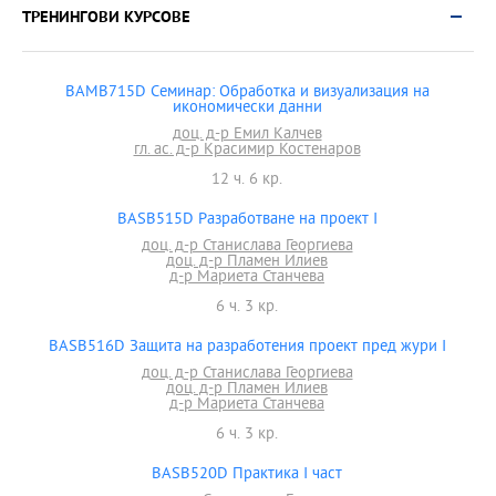
ТРЕНИНГОВИ КУРСОВЕ
BAMB715D Семинар: Обработка и визуализация на
икономически данни
доц. д-р Емил Калчев
гл. ас. д-р Красимир Костенаров
12 ч. 6 кр.
BASB515D Разработване на проект I
доц. д-р Станислава Георгиева
доц. д-р Пламен Илиев
д-р Мариета Станчева
6 ч. 3 кр.
BASB516D Защита на разработения проект пред жури I
доц. д-р Станислава Георгиева
доц. д-р Пламен Илиев
д-р Мариета Станчева
6 ч. 3 кр.
BASB520D Практика I част