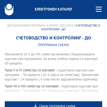
ЕЛЕКТРОНЕН КАТАЛОГ
ДИСТАНЦИОННИ ПРОГРАМИ - КАТАЛОГ 2022/2023
| СЧЕТОВОДСТВО И
КОНТРОЛИНГ - ДО
СЧЕТОВОДСТВО И КОНТРОЛИНГ - ДО
ПРОГРАМНА СХЕМА
Обучението от V до VІІІ семестър включва специализирани
курсове към програмата. За всяка учебна година се изискват
60 кредита.
През V и VI семестър се изучават :
Аудиторни курсове към
програма – 36 кредита ( по 6 курса на семестър); Тренингови
курсове – 24 кредита ( в това число задължителна практика)
През VII и VIII семестър се изучават :
Аудиторни курсове към
програма – 36 кредита ( по 6 курса на семестър); Тренингови
курсове – 24 кредита ( в това число задължителен стаж)
Свали програмна схема