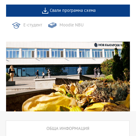
Свали програмна схема
Е-студент
Moodle NBU
ОБЩА ИНФОРМАЦИЯ