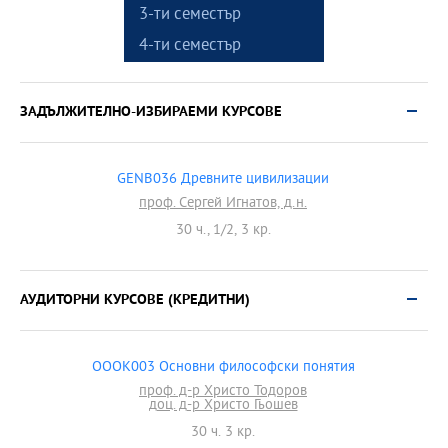
3-ти семестър
4-ти семестър
ЗАДЪЛЖИТЕЛНО-ИЗБИРАЕМИ КУРСОВЕ
GENB036 Древните цивилизации
проф. Сергей Игнатов, д.н.
30 ч., 1/2, 3 кр.
АУДИТОРНИ КУРСОВЕ (КРЕДИТНИ)
OOOK003 Основни философски понятия
проф. д-р Христо Тодоров
доц. д-р Христо Гьошев
30 ч. 3 кр.