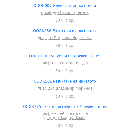
OOOK009 Идеи в антропологията
проф. д-р Васил Гарнизов
30 ч. 3 кр.
OOOK056 Еволюция и археология
доц. д-р Петранка Неделчева
30 ч. 3 кр.
OOOK078 Културата на Древен Египет
проф. Сергей Игнатов, д.н.
30 ч. 3 кр.
OOOK101 Разчитане на миналото
гл. ас. д-р Владимир Маринов
30 ч. 3 кр.
OOOK275 Език и писменост в Древен Египет
проф. Сергей Игнатов, д.н.
доц. д-р Теодор Леков
30 ч. 3 кр.