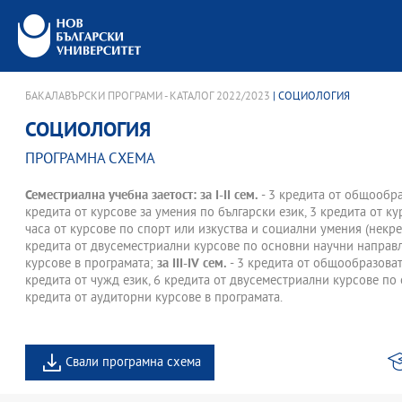
БАКАЛАВЪРСКИ ПРОГРАМИ - КАТАЛОГ 2022/2023
| СОЦИОЛОГИЯ
СОЦИОЛОГИЯ
ПРОГРАМНА СХЕМА
Семестриална учебна заетост: за І-II сем.
- 3 кредита от общообра
кредита от курсове за умения по български език, 3 кредита от к
часа от курсове по спорт или изкуства и социални умения (некред
кредита от двусеместриални курсове по основни научни направл
курсове в програмата;
за III-IV сем.
- 3 кредита от общообразоват
кредита от чужд език, 6 кредита от двусеместриални курсове по
кредита от аудиторни курсове в програмата.
Свали програмна схема