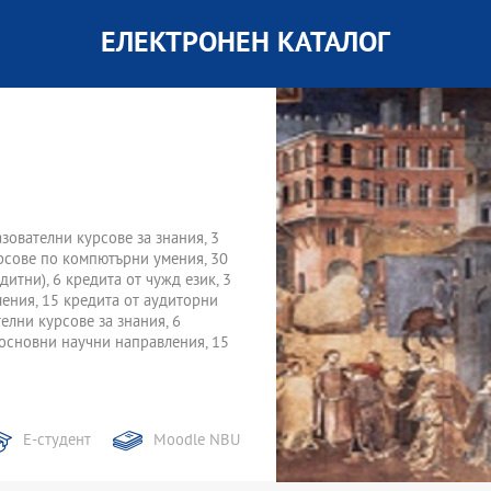
ЕЛЕКТРОНЕН КАТАЛОГ
зователни курсове за знания, 3
урсове по компютърни умения, 30
итни), 6 кредита от чужд език, 3
ения, 15 кредита от аудиторни
елни курсове за знания, 6
 основни научни направления, 15
Е-студент
Moodle NBU