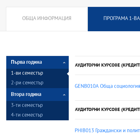
ОБЩА ИНФОРМАЦИЯ
ПРОГРАМА 1-ВА
Първа година
АУДИТОРНИ КУРСОВЕ (КРЕДИТ
1-ви семестър
2-ри семестър
GENB010A Обща социологи
Втора година
3-ти семестър
АУДИТОРНИ КУРСОВЕ (КРЕДИТ
4-ти семестър
PHIB013 Граждански и поли