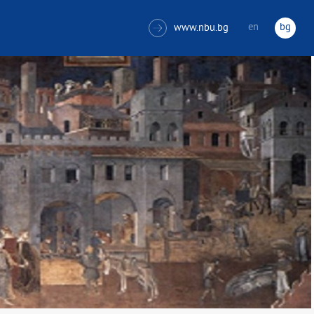
en
bg
www.nbu.bg
