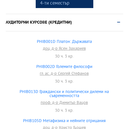
4-ти семестър
АУДИТОРНИ КУРСОВЕ (КРЕДИТНИ)
PHIB001D Платон: Държавата
доц. д-р Ясен Захариев
30 ч. 3 кр.
PHIB002D Големите философи
гл. ас. д-р Сергей Стефанов
30 ч. 3 кр.
PHIB013D Граждански и политически дилеми на
съвременността
проф. д-р Димитър Вацов
30 ч. 3 кр.
PHIB105D Метафизика и нейните отрицания
доц. д-р Христо Гьошев