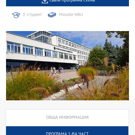
Свали програмна схема
Е-студент
Moodle NBU
ОБЩА ИНФОРМАЦИЯ
ПРОГРАМА 1-ВА ЧАСТ