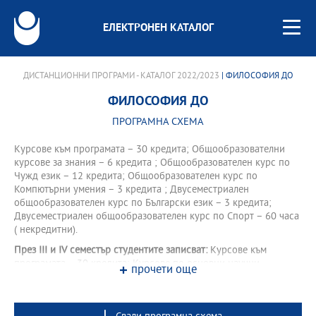
ЕЛЕКТРОНЕН КАТАЛОГ
ДИСТАНЦИОННИ ПРОГРАМИ - КАТАЛОГ 2022/2023
| ФИЛОСОФИЯ ДО
ФИЛОСОФИЯ ДО
ПРОГРАМНА СХЕМА
Курсове към програмата – 30 кредита; Общообразователни
курсове за знания – 6 кредита ; Общообразователен курс по
Чужд език – 12 кредита; Общообразователен курс по
Компютърни умения – 3 кредита ; Двусеместриален
общообразователен курс по Български език – 3 кредита;
Двусеместриален общообразователен курс по Спорт – 60 часа
( некредитни).
През III и IV семестър студентите записват:
Курсове към
програмата – 30 кредита; Курсове по основни научни
прочети още
направления – 12 кредита; Общообразователни курсове за
знания – 6 кредита; Общообразователен курс по Чужд език –
12 кредита.