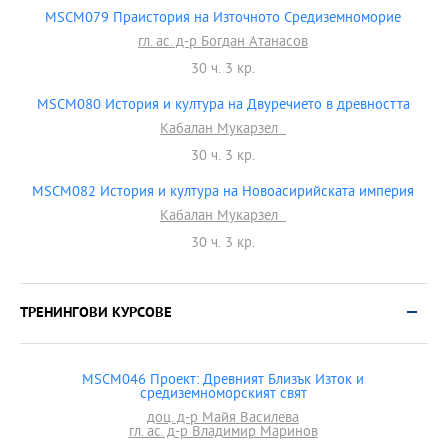
MSCM079 Праистория на Източното Средиземноморие
гл. ас. д-р Богдан Атанасов
30 ч. 3 кр.
MSCM080 История и култура на Двуречието в древността
Кабалан Мукарзел
30 ч. 3 кр.
MSCM082 История и култура на Новоасирийската империя
Кабалан Мукарзел
30 ч. 3 кр.
ТРЕНИНГОВИ КУРСОВЕ
MSCM046 Проект: Древният Близък Изток и
средиземноморският свят
доц. д-р Майя Василева
гл. ас. д-р Владимир Маринов