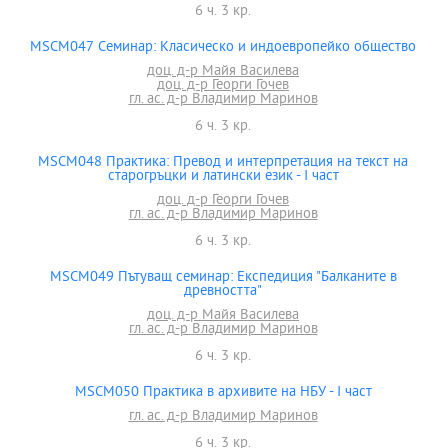
6 ч. 3 кр.
MSCM047 Семинар: Класическо и индоевропейко общество
доц. д-р Майя Василева
доц. д-р Георги Гочев
гл. ас. д-р Владимир Маринов
6 ч. 3 кр.
MSCM048 Практика: Превод и интерпретация на текст на
старогръцки и латински език - І част
доц. д-р Георги Гочев
гл. ас. д-р Владимир Маринов
6 ч. 3 кр.
MSCM049 Пътуващ семинар: Експедиция "Балканите в
древността"
доц. д-р Майя Василева
гл. ас. д-р Владимир Маринов
6 ч. 3 кр.
MSCM050 Практика в архивите на НБУ - І част
гл. ас. д-р Владимир Маринов
6 ч. 3 кр.