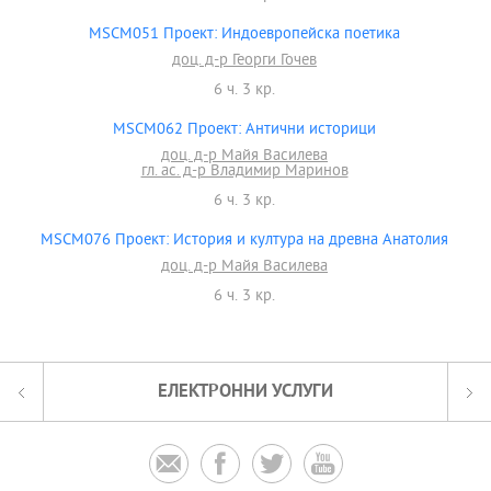
MSCM051 Проект: Индоевропейска поетика
доц. д-р Георги Гочев
6 ч. 3 кр.
MSCM062 Проект: Антични историци
доц. д-р Майя Василева
гл. ас. д-р Владимир Маринов
6 ч. 3 кр.
MSCM076 Проект: История и култура на древна Анатолия
доц. д-р Майя Василева
6 ч. 3 кр.
ЕЛЕКТРОННИ УСЛУГИ



