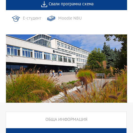
Свали програмна схема
Е-студент
Moodle NBU
ОБЩА ИНФОРМАЦИЯ