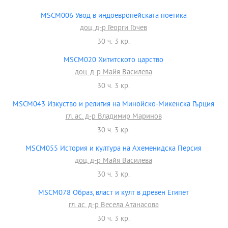
MSCM006 Увод в индоевропейската поетика
доц. д-р Георги Гочев
30 ч. 3 кр.
MSCM020 Хититското царство
доц. д-р Майя Василева
30 ч. 3 кр.
MSCM043 Изкуство и религия на Минойско-Микенска Гърция
гл. ас. д-р Владимир Маринов
30 ч. 3 кр.
MSCM055 История и култура на Ахеменидска Персия
доц. д-р Майя Василева
30 ч. 3 кр.
MSCM078 Образ, власт и култ в древен Египет
гл. ас. д-р Весела Атанасова
30 ч. 3 кр.