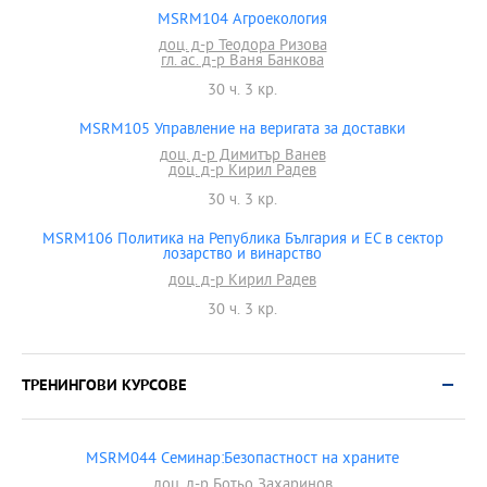
MSRM104 Агроекология
доц. д-р Теодора Ризова
гл. ас. д-р Ваня Банкова
30 ч. 3 кр.
MSRM105 Управление на веригата за доставки
доц. д-р Димитър Ванев
доц. д-р Кирил Радев
30 ч. 3 кр.
MSRM106 Политика на Република България и ЕС в сектор
лозарство и винарство
доц. д-р Кирил Радев
30 ч. 3 кр.
ТРЕНИНГОВИ КУРСОВЕ
MSRM044 Семинар:Безопастност на храните
доц. д-р Ботьо Захаринов