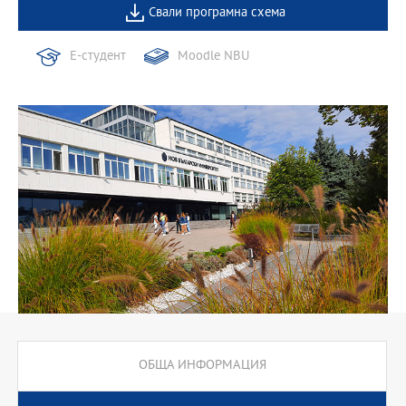
Свали програмна схема
Е-студент
Moodle NBU
ОБЩА ИНФОРМАЦИЯ