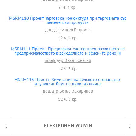
6 ч. 3 кр.
MSRM110 Проект Търговска конюнктура при търговията със
земеделски продукти
доц. д-р Ангел Георгиев
12 ч. 6 кр.
MSRM111 Проект: Предизвикателство пред развитието на
предприемачеството в земеделието и селските райони
проф. д-р Иван Боевски
12 ч. 6 кр.
MSRM113 Проект: Химизация на селското стопанство-
двуликият Янус на цивилизацията
доц. д-р Ботьо Захаринов
12 ч. 6 кр.
ЕЛЕКТРОННИ УСЛУГИ