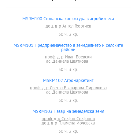
MSRM100 Стопанска конюктура в агробизнеса
доц. д-р Ангел Георгиев
30 ч. 3 кр.
MSRM101 Предприемачество в земеделието и селските
райони
проф. д-р Иван Боевски
ас. Даниела Цвяткова
30 ч. 3 кр.
MSRM102 Агромаркетинг
проф. д-р Светла Бъчварова-Пиралкова
ас. Даниела Цвяткова
30 ч. 3 кр.
MSRM103 Пазар на земеделска земя
проф. д-р Стефан Стефанов
доц. д-р Пламена Йочевска
30 ч. 3 кр.