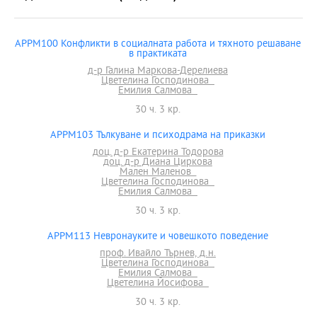
APPM100 Конфликти в социалната работа и тяхното решаване
в практиката
д-р Галина Маркова-Дерелиева
Цветелина Господинова
Емилия Салмова
30 ч. 3 кр.
APPM103 Тълкуване и психодрама на приказки
доц. д-р Екатерина Тодорова
доц. д-р Диана Циркова
Мален Маленов
Цветелина Господинова
Емилия Салмова
30 ч. 3 кр.
APPM113 Невронауките и човешкото поведение
проф. Ивайло Търнев, д.н.
Цветелина Господинова
Емилия Салмова
Цветелина Йосифова
30 ч. 3 кр.