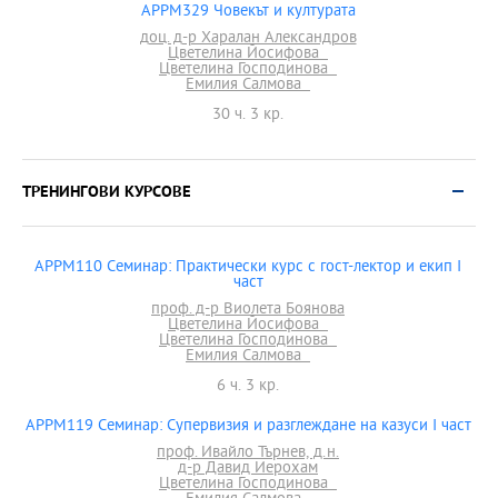
APPM329 Човекът и културата
доц. д-р Харалан Александров
Цветелина Йосифова
Цветелина Господинова
Емилия Салмова
30 ч. 3 кр.
ТРЕНИНГОВИ КУРСОВЕ
APPM110 Семинар: Практически курс с гост-лектор и екип I
част
проф. д-р Виолета Боянова
Цветелина Йосифова
Цветелина Господинова
Емилия Салмова
6 ч. 3 кр.
APPM119 Семинар: Супервизия и разглеждане на казуси І част
проф. Ивайло Търнев, д.н.
д-р Давид Иерохам
Цветелина Господинова