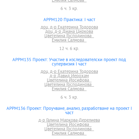
Емилия Салмова
6 ч. 3 кр.
APPM120 Практика: І част
доц. д-р Екатерина Тодорова
доц. д-р Диана Циркова
Цветелина Господинова
Емилия Салмова
12 ч. 6 кр.
APPM135 Проект: Участие в изследователски проект под
супервизия I част
доц. д-р Екатерина Тодорова
д-р Давид Иерохам
Цветелина Йосифова
Цветелина Господинова
Емилия Салмова
6 ч. 3 кр.
APPM136 Проект: Проучване, анализ, разработване на проект I
част
д-р Галина Маркова-Дерелиева
Цветелина Йосифова
Цветелина Господинова
Емилия Салмова