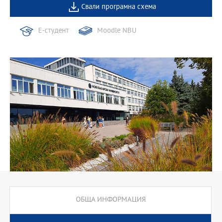
Свали програмна схема
Е-студент
Moodle NBU
ОБЩА ИНФОРМАЦИЯ