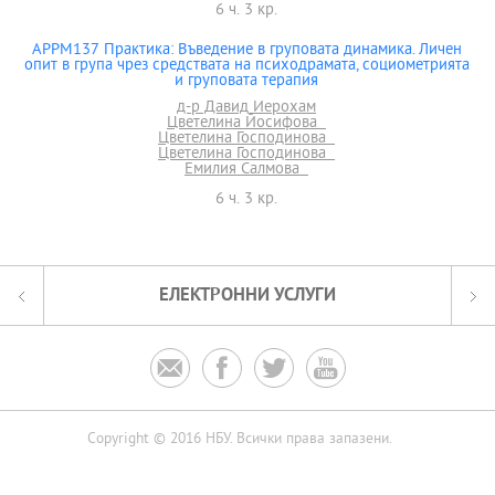
6 ч. 3 кр.
APPM137 Практика: Въведение в груповата динамика. Личен
опит в група чрез средствата на психодрамата, социометрията
и груповата терапия
д-р Давид Иерохам
Цветелина Йосифова
Цветелина Господинова
Цветелина Господинова
Емилия Салмова
6 ч. 3 кр.
ЕЛЕКТРОННИ УСЛУГИ




Copyright © 2016 НБУ. Всички права запазени.