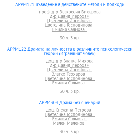
APPM121 Въведение в действените методи и подходи
проф. д-р Възкресия Вихърова
д-р Давид Иерохам
Цветелина Йосифова
Цветелина Господинова
Емилия Салмова
30 ч. 3 кр.
APPM122 Драмата на личността в различните психологически
теории (Играещият човек)
доц. д-р Златка Михова
д-р Давид Иерохам
Цветелина Йосифова
Златко Теохаров
Цветелина Господинова
Емилия Салмова
30 ч. 3 кр.
APPM304 Драма без сценарий
доц. Снежина Петрова
Цветелина Господинова
Емилия Салмова
Мален Маленов
30 ч. 3 кр.