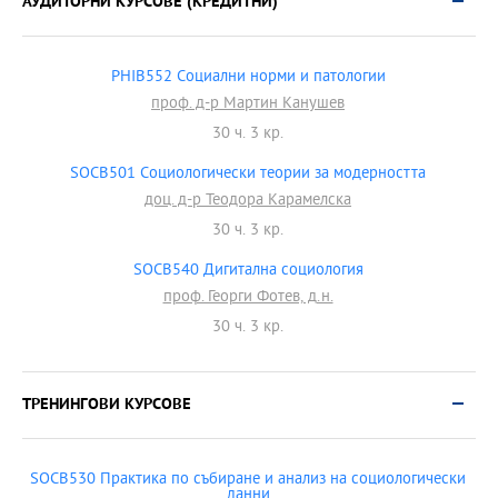
АУДИТОРНИ КУРСОВЕ (КРЕДИТНИ)
PHIB552 Социални норми и патологии
проф. д-р Мартин Канушев
30 ч. 3 кр.
SOCB501 Социологически теории за модерността
доц. д-р Теодора Карамелска
30 ч. 3 кр.
SOCB540 Дигитална социология
проф. Георги Фотев, д.н.
30 ч. 3 кр.
ТРЕНИНГОВИ КУРСОВЕ
SOCB530 Практика по събиране и анализ на социологически
данни