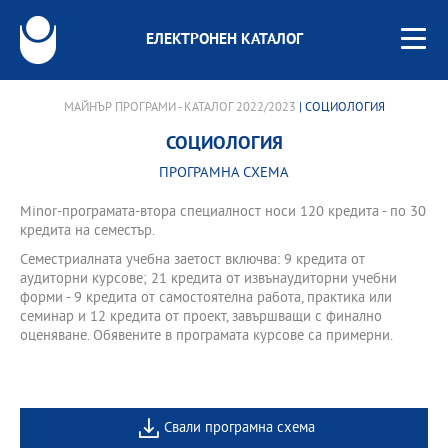
ЕЛЕКТРОНЕН КАТАЛОГ
МАЙНЪР ПРОГРАМИ - КАТАЛОГ 2022/2023
| СОЦИОЛОГИЯ
СОЦИОЛОГИЯ
ПРОГРАМНА СХЕМА
Minor-програмата-втора специалност носи 120 кредита - по 30
кредита на семестър.
Семестриалната учебна заетост включва: 9 кредита от
аудиторни курсове; 21 кредита от извънаудиторни учебни
форми - 9 кредита от самостоятелна работа, практика или
семинар и 12 кредита от проект, завършващи с финално
оценяване. Обявените в програмата курсове са примерни.
Свали програмна схема