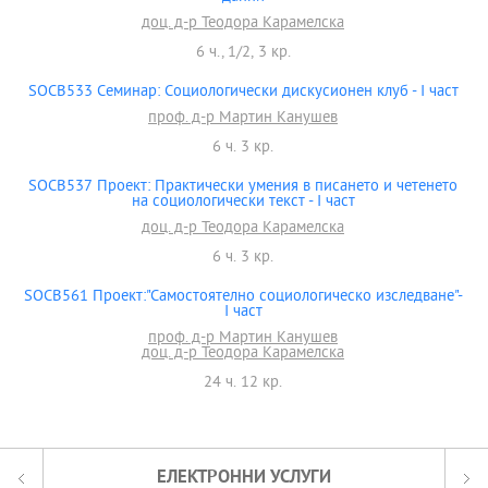
доц. д-р Теодора Карамелска
6 ч., 1/2, 3 кр.
SOCB533 Семинар: Социологически дискусионен клуб - I част
проф. д-р Мартин Канушев
6 ч. 3 кр.
SOCB537 Проект: Практически умения в писането и четенето
на социологически текст - І част
доц. д-р Теодора Карамелска
6 ч. 3 кр.
SOCB561 Проект:"Самостоятелно социологическо изследване"-
І част
проф. д-р Мартин Канушев
доц. д-р Теодора Карамелска
24 ч. 12 кр.
ЕЛЕКТРОННИ УСЛУГИ