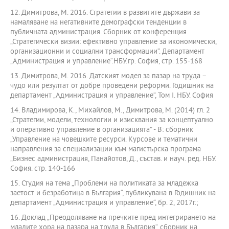
12. Димитрова, М. 2016. Стратегии в развитите държави за
намаляване на негативните демографски тенденции в
публичната администрация. Сборник от конференция
„Стратегически визии: ефективно управление за икономически,
организационни и социални трансформации“. Департамент
„Администрация и управление“.НБУ.гр. София, стр. 155-168
13. Димитрова, М. 2016. Датският модел за пазар на труда –
чудо или резултат от добре проведени реформи. Годишник на
департамент „Администрация и управление“, Том I. НБУ. София
14. Владимирова, К., Михайлов, М., Димитрова, М. (2014) гл. 2
„Стратегии, модели, технологии и изисквания за концептуално
и оперативно управление в организацията” - В: сборник
„Управление на човешките ресурси. Курсове и тематични
направления за специализации към магистърска програма
„Бизнес администрация, Панайотов, Д., състав. и науч. ред. НБУ.
София. стр. 140-166
15. Студия на тема „Проблеми на политиката за младежка
заетост и безработица в България“, публикувана в Годишник на
департамент „Администрация и управление“, бр. 2, 2017г.;
16. Доклад „Преодоляване на пречките пред интегрирането на
младите хора на пазара на труда в България“, сборник на