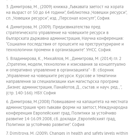
3. Димитрова, М., (2009) книжка „Гъвкавата заетост на хората
на възраст от 50 до 64 години”, библиотека „Човешки ресурси”,
сп. „Човешки ресурси”, изд. „Персонал консулт”, София.
4. Димитрова, М. (2009). Предизвикателства пред
стратегическото управление на човешките ресурси в
българската държавна администрация, Научна конференция:
“Социални последствия от процесите на преструктуриране и
технологични промени в организациите”. УНСС. София.
5. Владимирова, К., Михайлов, М., Димитрова, М. (2014) гл. 2
„Стратегии, модели, технологии и изисквания за концептуално
и оперативно управление в организацията” - В: сборник
„Управление на човешките ресурси. Курсове и тематични
направления за специализации към магистърска програма
„Бизнес администрация, Панайотов, Д., състав. и науч. ред., “,
(стр. 140-166). НБУ. София
6. Димитрова, М.(2008) Повишаване на капацитета на местната
администрация чрез гъвкави форми на заетост, Международна
конференция Европейският град, Политики за устойчиво
развитие 14-16.09.2008, сб. доклади „Европейският град,
Политики за устойчиво развитие”. София
7. Dimitrova, M. (2009). Changes in health and safety levels within