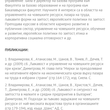
управление“. Била е директор на базова програма към
Факултета за базово образование и на програма към
Бакалавърски факултет. Научните й интереси са в областта на
управлението на човешките ресурси, пазара на труда,
гъвкавите форми на заетост, европейските политики по заетост.
Преподава курсове в областите кариерно развитие в
публичния сектор, управление на човешките ресурси, обучение
и развитие, европейски политики по заетост, етика и
корпоративна социална отговорност и др.
ПУБЛИКАЦИИ:
1. Владимирова, К., Атанасова, М., Цанов, В., Томев, Л., Дечев, Т.
и др. (2009) сб. „Гъвкавост и управление на човешките ресурси
при кризи”, Димитрова, М. глава пета “Мерки за преодоляване
на негативните ефекти на икономическата криза върху пазара
на труда в избрани страни” (стр.164-172), изд. Сиела. С.
2. Владимирова, К., Атанасова, М., Цанов, В., Христов,Ч., Дечев,
Т., Димитрова, Е., и др. (2008) сб. „Гъвкавост и сигурност на
заетостта в малките и средни предприятия в България”,
Димитрова, М. Подходи за гъвкаво задържане на човешките
ресурси от най-високата възрастова група в организациите
(стр.179-194), изд. къща „Шанс” АД. С.