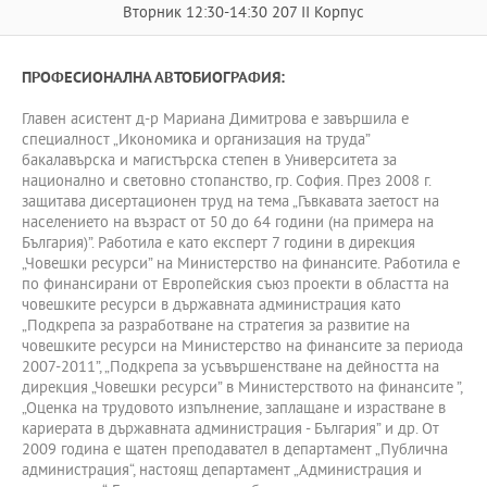
Вторник 12:30-14:30 207 II Корпус
ПРОФЕСИОНАЛНА АВТОБИОГРАФИЯ:
Главен асистент д-р Мариана Димитрова е завършила е
специалност „Икономика и организация на труда”
бакалавърска и магистърска степен в Университета за
национално и световно стопанство, гр. София. През 2008 г.
защитава дисертационен труд на тема „Гъвкавата заетост на
населението на възраст от 50 до 64 години (на примера на
България)”. Работила е като експерт 7 години в дирекция
„Човешки ресурси” на Министерство на финансите. Работила е
по финансирани от Европейския съюз проекти в областта на
човешките ресурси в държавната администрация като
„Подкрепа за разработване на стратегия за развитие на
човешките ресурси на Министерство на финансите за периода
2007-2011”, „Подкрепа за усъвършенстване на дейността на
дирекция „Човешки ресурси” в Министерството на финансите ”,
„Оценка на трудовото изпълнение, заплащане и израстване в
кариерата в държавната администрация - България” и др. От
2009 година е щатен преподавател в департамент „Публична
администрация“, настоящ департамент „Администрация и