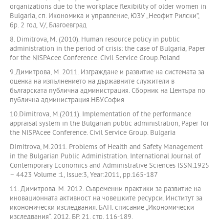
organizations due to the workplace flexibility of older women in
Bulgaria, сп. Икономика и управление, ЮЗУ „Неофит Рилски”,
бр. 2 год. V/, Благоевград
8. Dimitrova, M. (2010). Human resource policy in public
administration in the period of crisis: the case of Bulgaria, Paper
for the NISPAcee Conference. Civil Service Group.Poland
9.Димитрова, М. 2011. Изграждане и развитие на системата за
оценка на изпълнението на държавните служители в
българската публична администрация. Сборник на Центъра по
публична администрация.НБУ.София
10.Dimitrova, M.(2011). Implementation of the performance
appraisal system in the Bulgarian public administration, Paper for
the NISPAcee Conference. Civil Service Group. Bulgaria
Dimitrova, M.2011. Problems of Health and Safety Management
in the Bulgarian Public Administration. International Journal of
Contemporary Economics and Administrative Sciences ISSN:1925
– 4423 Volume :1, Issue:3, Year:2011, pp.165-187
11. Димитрова. М. 2012. Съвременни практики за развитие на
иновационната активност на човешките ресурси. Институт за
икономически изследвания. БАН. списание „Икономически
изследвания“. 2012, БР. 21. стр. 116-189.