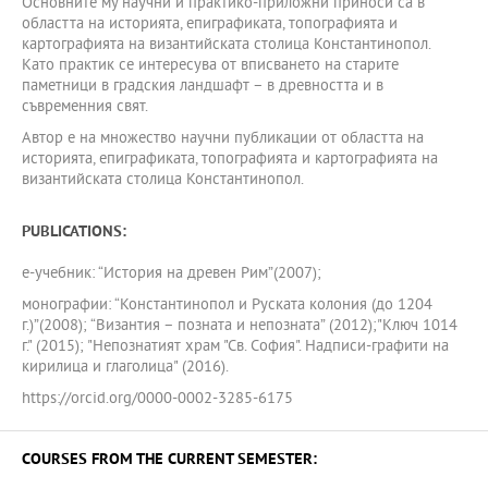
Основните му научни и практико-приложни приноси са в
областта на историята, епиграфиката, топографията и
картографията на византийската столица Константинопол.
Като практик се интересува от вписването на старите
паметници в градския ландшафт – в древността и в
съвременния свят.
Автор е на множество научни публикации от областта на
историята, епиграфиката, топографията и картографията на
византийската столица Константинопол.
PUBLICATIONS:
е-учебник: “История на древен Рим”(2007);
монографии: “Константинопол и Руската колония (до 1204
г.)”(2008); “Византия – позната и непозната” (2012);"Ключ 1014
г." (2015); "Непознатият храм "Св. София". Надписи-графити на
кирилица и глаголица" (2016).
https://orcid.org/0000-0002-3285-6175
COURSES FROM THE CURRENT SEMESTER: