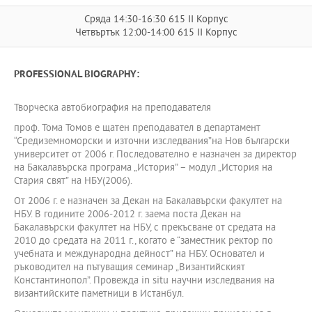
Сряда 14:30-16:30 615 II Корпус
Четвъртък 12:00-14:00 615 II Корпус
PROFESSIONAL BIOGRAPHY:
Творческа автобиография на преподавателя
проф. Тома Томов е щатен преподавател в департамент
“Средиземноморски и източни изследвания”на Нов български
университет от 2006 г. Последователно е назначен за директор
на Бакалавърска програма „История” – модул „История на
Стария свят” на НБУ(2006).
От 2006 г. е назначен за Декан на Бакалавърски факултет на
НБУ. В годините 2006-2012 г. заема поста Декан на
Бакалавърски факултет на НБУ, с прекъсване от средата на
2010 до средата на 2011 г., когато е “заместник ректор по
учебната и международна дейност” на НБУ. Основател и
ръководител на пътуващия семинар „Византийският
Константинопол”. Провежда in situ научни изследвания на
византийските паметници в Истанбул.