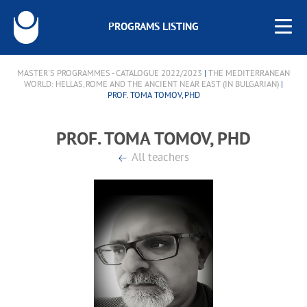
PROGRAMS LISTING
MASTER'S PROGRAMMES - CATALOGUE 2022/2023
|
THE MEDITERRANEAN
WORLD: HELLAS, ROME AND THE ANCIENT NEAR EAST (IN BULGARIAN)
|
PROF. TOMA TOMOV, PHD
PROF. TOMA TOMOV, PHD
All teachers