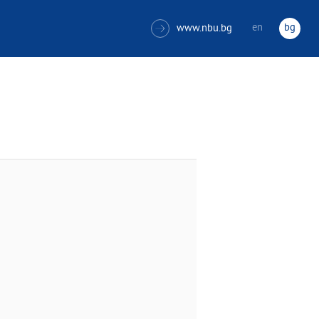
en
bg
www.nbu.bg
