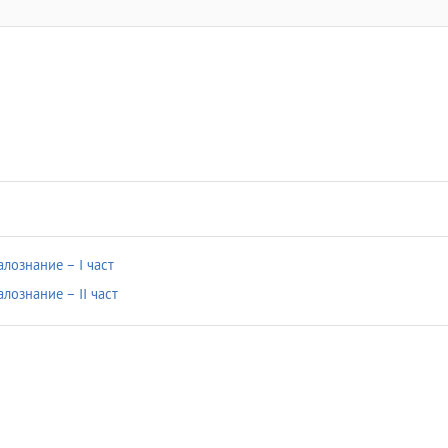
лознание – І част
лознание – ІІ част