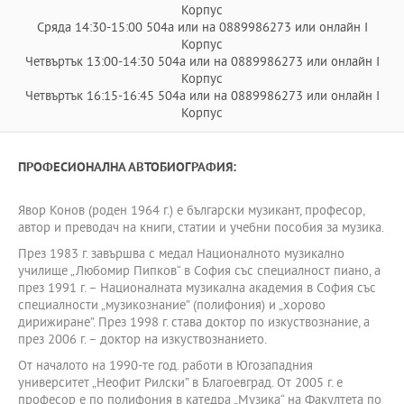
Корпус
Сряда 14:30-15:00 504а или на 0889986273 или онлайн I
Корпус
Четвъртък 13:00-14:30 504а или на 0889986273 или онлайн I
Корпус
Четвъртък 16:15-16:45 504а или на 0889986273 или онлайн I
Корпус
ПРОФЕСИОНАЛНА АВТОБИОГРАФИЯ:
Явор Конов (роден 1964 г.) е български музикант, професор,
автор и преводач на книги, статии и учебни пособия за музика.
През 1983 г. завършва с медал Националното музикално
училище „Любомир Пипков“ в София със специалност пиано, а
през 1991 г. – Националната музикална академия в София със
специалности „музикознание” (полифония) и „хорово
дирижиране”. През 1998 г. става доктор по изкуствознание, а
през 2006 г. – доктор на изкуствознанието.
От началото на 1990-те год. работи в Югозападния
университет „Неофит Рилски” в Благоевград. От 2005 г. е
професор е по полифония в катедра „Музика“ на Факултета по