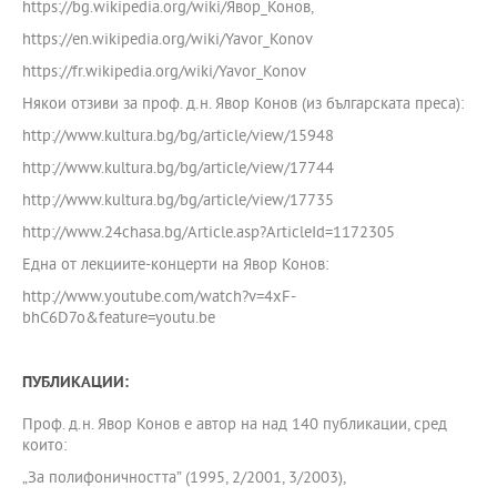
https://bg.wikipedia.org/wiki/Явор_Конов,
https://en.wikipedia.org/wiki/Yavor_Konov
https://fr.wikipedia.org/wiki/Yavor_Konov
Някои отзиви за проф. д.н. Явор Конов (из българската преса):
http://www.kultura.bg/bg/article/view/15948
http://www.kultura.bg/bg/article/view/17744
http://www.kultura.bg/bg/article/view/17735
http://www.24chasa.bg/Article.asp?ArticleId=1172305
Една от лекциите-концерти на Явор Конов:
http://www.youtube.com/watch?v=4xF-
bhC6D7o&feature=youtu.be
ПУБЛИКАЦИИ:
Проф. д.н. Явор Конов е автор на над 140 публикации, сред
които:
„За полифоничността” (1995, 2/2001, 3/2003),