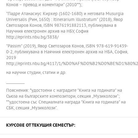
Конов – превод и коментари" (2010**);
"Падре Атанасиус Кирхер (1602-1680) и неговата Musurgia
Universalis (Рим, 1650) : Itinerarium illustratum" (2018), Явор
Светозаров Конов, ISBN 9876191882113, публикувана в
Научния електронен архив на НБУ, София
http://eprints.nbu.bg/3838/
"Passim" (2019), Явор Светозаров Конов, ISBN 978-619-91439-
0-2, публикувана в Наячния електронен архив на НБА, София,
2019
http://eprints.nbu.bg/4117/1/%D0%AF%D0%B2%D0%BE%D1%8
на научни студии, статии и др.
__________
Пояснения: *удостоени с наградите "Книга на годината" на
Съюза на българските композитори, секция „Музиколози“;
**удостоена със Специалната награда "Книга на годината" на
СБК, секция „Музиколози“.
КУРСОВЕ ОТ ТЕКУЩИЯ СЕМЕСТЪР: