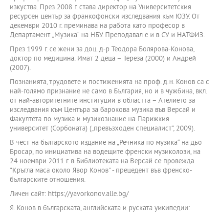
изкуства. През 2008 г. става директор на Университетския
ресурсен център за франкофонски изследвания към ЮЗУ. От
декември 2010 г. преминава на работа като професор в
Департамент „Музика“ на НБУ. Преподавал e и в СУ и НАТФИЗ.
През 1999 г. се жени за доц. д-р Теодора Болярова-Конова,
доктор по медицина. Имат 2 деца – Тереза (2000) и Андрей
(2007).
Познанията, трудовете и постиженията на проф. д.н. Конов са с
най-голямо признание не само в България, но и в чужбина, вкл.
от най-авторитетните институции в областта – Ателието за
изследвания към Центъра за барокова музика във Версай и
Факултета по музика и музикознание на Парижкия
университет (Сорбоната) („превъзходен специалист”, 2009).
В чест на българското издание на „Речника по музика“ на дьо
Бросар, по инициатива на водещите френски музиколози, на
24 ноември 2011 г. в Библиотеката на Версай се провежда
"Кръгла маса около Явор Конов" - прецедент във френско-
българските отношения.
Личен сайт: https://yavorkonov.alle.bg/
Я. Конов в българската, английската и руската уикипедии: