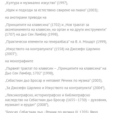
„Култура и музикално изкуство” (1997),
„Идеи и подходи за естествено свирене на пиано” (2003);
на анотирани преводи на
„Принципите на клавесина” (1702) и „Нов трактат за
акомпанимента на клавесин, на орган и на други инструменти”
(1707) на дьо Сен Ламбер (1998),
„Практически елементи на генералбаса” на В. А. Моцарт (1999),
„Изкуството на контрапункта” (1558) на Джозефо Царлино
(2003*);
на монографиите
„Първият трактат по клавесин – „Принципите на клавесина” на
Дьо Сен Ламбер, 1702” (1998),
„Себастиан дьо Бросар и неговият Речник по музика" (2003),
„За Джозефо Царлино и Изкуството на контрапункта” (2004*),
„Лексикографско, историографско и библиографско
наследство на Себастиан дьо Бросар (1655–1730) – духовник,
музикант и ерудит” (2008*),
"Бросар, Себастиан дьо - Речник по музика (ІІ, 1705). Явор