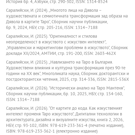
История бр. 4, Азбуки, стр. 290-302, ISSN: 1314-8524
Саралийски, И. (2024). „Многото лица на Дявола –
художествената и семиотичната трансформация зад образа на
Дявола в картите Таро“, Сборник научни публикации,
бр. 9, 2024, НБУ, стр. 205-216, ISSN: 1314–7188
Саралийски, И. (2025). "Оригиналност и стилова
неопределеност в изкуството с изкуствен интелект",
„Управленски и маркетингови проблеми в изкуството“, Сборник
доклади XII/2024, АМТИИ, стр. 191-200, ISSN: 2603-462Х
Саралийски, И. (2025). „Навлизането на Таро в България.
Художествени влияния и културна трансформация през 90-те
години на XX век“, Многоликата наука, Сборник докторантски и
постдокторантски четения, 2025, стр. 314-336, ISSN: 2815-536X
Саралийски, И. (2026). "Исторически анализ на Таро Мантеня",
Сборник научни публикации, бр. 10, 2025, НБУ, стр. 154-160,
ISSN: 1314–7188
Саралийски, И. (2026). “От картите до кода. Как изкуственият
интелект променя Таро изкуството”, Дигитални технологии в
архитектурата, дизайна и визуалните изкуства, книга 2, 2026,
НБУ, стр. 93-102, ISBN: 978-619-233-361-4 (печатно издание),
ISBN: 978-619-233-362-1 (електронно издание)