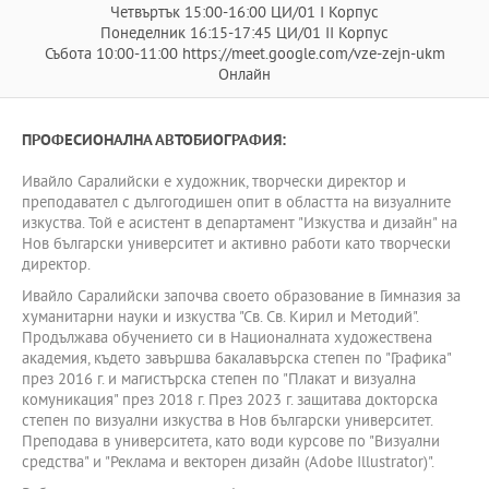
Четвъртък 15:00-16:00 ЦИ/01 I Корпус
Понеделник 16:15-17:45 ЦИ/01 II Корпус
Събота 10:00-11:00 https://meet.google.com/vze-zejn-ukm
Онлайн
ПРОФЕСИОНАЛНА АВТОБИОГРАФИЯ:
Ивайло Саралийски е художник, творчески директор и
преподавател с дългогодишен опит в областта на визуалните
изкуства. Той е асистент в департамент "Изкуства и дизайн" на
Нов български университет и активно работи като творчески
директор.
Ивайло Саралийски започва своето образование в Гимназия за
хуманитарни науки и изкуства "Св. Св. Кирил и Методий".
Продължава обучението си в Националната художествена
академия, където завършва бакалавърска степен по "Графика"
през 2016 г. и магистърска степен по "Плакат и визуална
комуникация" през 2018 г. През 2023 г. защитава докторска
степен по визуални изкуства в Нов български университет.
Преподава в университета, като води курсове по "Визуални
средства" и "Реклама и векторен дизайн (Adobe Illustrator)".