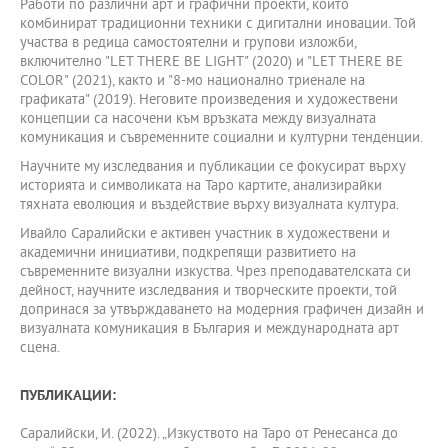
Работи по различни арт и графични проекти, които
комбинират традиционни техники с дигитални иновации. Той
участва в редица самостоятелни и групови изложби,
включително "LET THERE BE LIGHT" (2020) и "LET THERE BE
COLOR" (2021), както и "8-мо национално триенале на
графиката" (2019). Неговите произведения и художествени
концепции са насочени към връзката между визуалната
комуникация и съвременните социални и културни тенденции.
Научните му изследвания и публикации се фокусират върху
историята и символиката на Таро картите, анализирайки
тяхната еволюция и въздействие върху визуалната култура.
Ивайло Саралийски е активен участник в художествени и
академични инициативи, подкрепящи развитието на
съвременните визуални изкуства. Чрез преподавателската си
дейност, научните изследвания и творческите проекти, той
допринася за утвърждаването на модерния графичен дизайн и
визуалната комуникация в България и международната арт
сцена.
ПУБЛИКАЦИИ:
Саралийски, И. (2022). „Изкуството на Таро от Ренесанса до