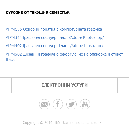
КУРСОВЕ ОТ ТЕКУЩИЯ СЕМЕСТЪР:
VIPM153 Основни понятия в компютърната графика
VIPM364 Графичен софтуер I част /Adobe Photoshop/
VIPM402 Графичен софтуер II част /Adobe Illustrator/
VIPM502 Дизайн и графично оформление на опаковка и етикет
II част
ЕЛЕКТРОННИ УСЛУГИ




Copyright © 2016 НБУ. Всички права запазени.