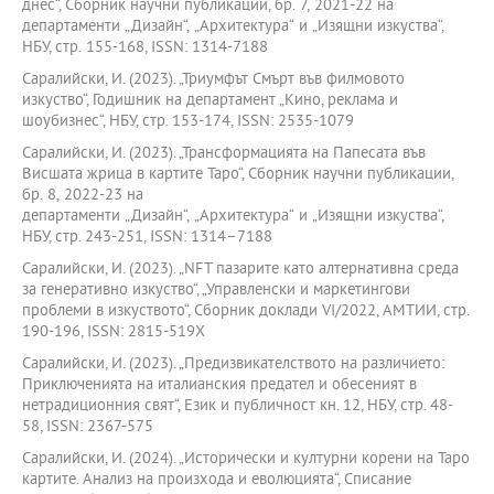
днес“, Сборник научни публикации, бр. 7, 2021-22 на
департаменти „Дизайн“, „Архитектура“ и „Изящни изкуства“,
НБУ, стр. 155-168, ISSN: 1314-7188
Саралийски, И. (2023). „Триумфът Смърт във филмовото
изкуство“, Годишник на департамент „Кино, реклама и
шоубизнес“, НБУ, стр. 153-174, ISSN: 2535-1079
Саралийски, И. (2023). „Трансформацията на Папесата във
Висшата жрица в картите Таро“, Сборник научни публикации,
бр. 8, 2022-23 на
департаменти „Дизайн“, „Архитектура“ и „Изящни изкуства“,
НБУ, стр. 243-251, ISSN: 1314–7188
Саралийски, И. (2023). „NFT пазарите като алтернативна среда
за генеративно изкуство“, „Управленски и маркетингови
проблеми в изкуството“, Сборник доклади VI/2022, АМТИИ, стр.
190-196, ISSN: 2815-519Х
Саралийски, И. (2023). „Предизвикателството на различието:
Приключенията на италианския предател и обесеният в
нетрадиционния свят“, Език и публичност кн. 12, НБУ, стр. 48-
58, ISSN: 2367-575
Саралийски, И. (2024). „Исторически и културни корени на Таро
картите. Анализ на произхода и еволюцията“, Списание