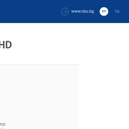
en
bg
www.nbu.bg

PHD
рпус