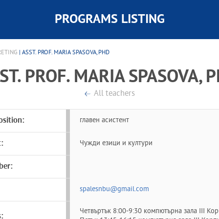
PROGRAMS LISTING
RETING
| ASST. PROF. MARIA SPASOVA, PHD
ST. PROF. MARIA SPASOVA, 
All teachers
sition:
главен асистент
:
Чужди езици и култури
ber:
spalesnbu@gmail.com
Четвъртък 8:00-9:30 компютърна зала ІІІ Ко
: