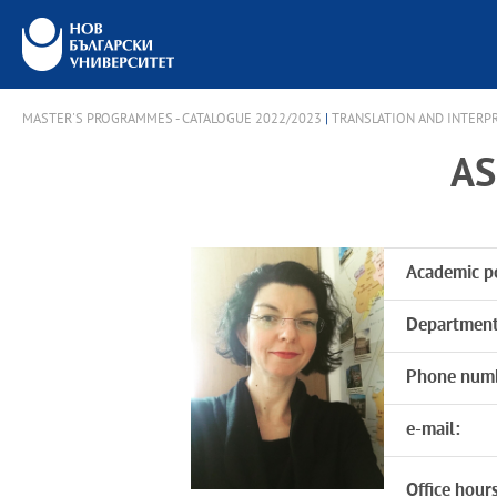
MASTER'S PROGRAMMES - CATALOGUE 2022/2023
|
TRANSLATION AND INTERP
AS
Academic po
Department
Phone num
e-mail:
Office hours