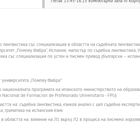
Петък 13:45-16:15 компютърна зала ІІІ Корп
о лингвистика със специализация в областта на съдебната лингвистик
рситет „Помпеу Фабра“, Испания; магистър по съдебна лингвистика, 
ка със специализация по устен и писмен превод (български – испанс
т университета „Помпеу Фабра”
 националната програмата на ипанското министерството на образова
Nacional de Formacion de Profesorado Universitario - FPU)
стта на: съдебна лингвистика, езиков анализ с цел съдебна експерти
а, граматика на испанския език
в областта на: влияние на Л1 върху Л2 в процеса на писмено изразя