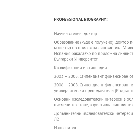
PROFESSIONAL BIOGRAPHY:
Научна степен: доктор
Образование (къде е получено): доктор п
магистър по приложна лингвистика, Униве
Испания;бакалавър по приложна линвисти
Български Университет
Квалификации и стипендии:
2003 – 2005. Стипендиант финансиран о
2006 – 2008. Стипендиант финансиран по
университетски преподаватели (Programa 
Основни изследователски интереси в обла
писмени текстове, вариативна лингвистик
Допълнителни изследователски интереси 
Л2
Изпълнител: