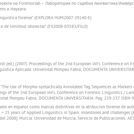
роекти на Forensiclab – Лаборатория по съдебна лингвистика,Универ
то и Науката:
a linguistica forense” (EXPLORA HUM2007-29140-E)
ce de similitud idiolectal” (FII2008-03583/FILO)
 Jordi (ed.) (2007). Proceedings of the 2nd European IAFL Conference on 
 Linguistica Aplicada. Universitat Pompeu Fabra; DOCUMENTA UNIVERSIT
). "The Use of Morpho-syntactically Annotated Tag Sequences as Markers of
edings of the 2nd European IAFL Conference on Forensic Linguistics / Lan
iversitat Pompeu Fabra; DOCUMENTA UNIVERSITARIA. Pag. 229-237. ISBN
bales en espanol como marcas distintivas en la atribucion forense de auto
os = 25 years of Applied Linguistics in Spain: milestones and challenges
l del 2008]. Murcia: Universidad de Murcia, Servicio de Publicaciones; 