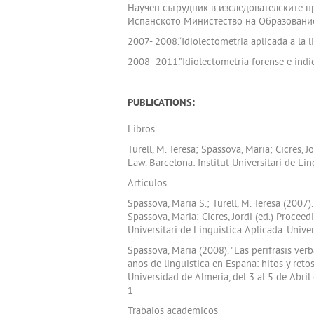
Научен сътрудник в изследователските п
Испанското Министество на Образование
2007- 2008.“Idiolectometria aplicada a l
2008- 2011.”Idiolectometria forense e indi
PUBLICATIONS:
Libros
Turell, M. Teresa; Spassova, Maria; Cicres,
Law. Barcelona: Institut Universitari de
Articulos
Spassova, Maria S.; Turell, M. Teresa (2007
Spassova, Maria; Cicres, Jordi (ed.) Proce
Universitari de Linguistica Aplicada. Un
Spassova, Maria (2008). "Las perifrasis ver
anos de linguistica en Espana: hitos y ret
Universidad de Almeria, del 3 al 5 de Abri
1
Trabajos academicos