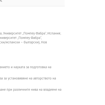
ус
а, Университет „Помпеу Фабра“, Испания;
Университет „Помпеу Фабра“,
ки/испански – български), Нов
нието и науката за подготовка на
за за установявяне на авторството на
ване при различните нива на владеене на