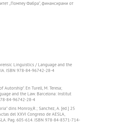
ситет „Помпеу Фабра“, финансирани от
Forensic Linguistics / Language and the
ARIA. ISBN 978-84-96742-28-4
 Autorship". En Turell, M. Teresa;
guage and the Law. Barcelona: Institut
 978-84-96742-28-4
ria" dins Monroy,R.; Sanchez, A. [ed.] 25
 [Actas del XXVI Congreso de AESLA,
AESLA. Pag. 605-614. ISBN 978-84-8371-714-