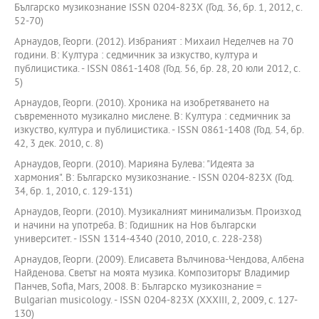
Българско музикознание ISSN 0204-823X (Год. 36, бр. 1, 2012, с.
52-70)
Арнаудов, Георги. (2012). Избраният : Михаил Неделчев на 70
години. В: Култура : седмичник за изкуство, култура и
публицистика. - ISSN 0861-1408 (Год. 56, бр. 28, 20 юли 2012, с.
5)
Арнаудов, Георги. (2010). Хроника на изобретяването на
съвременното музикално мислене. В: Култура : седмичник за
изкуство, култура и публицистика. - ISSN 0861-1408 (Год. 54, бр.
42, 3 дек. 2010, с. 8)
Арнаудов, Георги. (2010). Марияна Булева: "Идеята за
хармония". В: Българско музикознание. - ISSN 0204-823X (Год.
34, бр. 1, 2010, с. 129-131)
Арнаудов, Георги. (2010). Музикалният минимализъм. Произход
и начини на употреба. В: Годишник на Нов български
университет. - ISSN 1314-4340 (2010, 2010, с. 228-238)
Арнаудов, Георги. (2009). Елисавета Вълчинова-Чендова, Албена
Найденова. Светът на моята музика. Композиторът Владимир
Панчев, Sofia, Mars, 2008. В: Българско музикознание =
Bulgarian musicology. - ISSN 0204-823X (ХХХIII, 2, 2009, с. 127-
130)