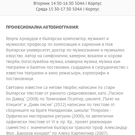
Вторник 14:30-16:30 504А I Корпус
Сряда 15:30-17:30 504А I Корпус
ПРОФЕСИОНАЛНА АВТОБИОГРАФИЯ:
Георги Арнаудов е български композитор, музикант и
музиколог, професор по композиция и хармония в Нов
български университет, доктор по музикознание и музикално
изкуство. Автор на симфонични, камерни, вокални и хорови
творби, богослужебна музика, клавирна музика, музика към
театрални и балетни постановки, създадени в сътрудничество с
известни театрални и кино режисьори, хореографи и
постановчици.
Световно известни са негови творби, написани по стари
български текстове от ранното средновековие, като „Пасион
по Давид“ (2008) по Томичовия Псалтир, циклите „Пътят на
птиците“ и „Диви песни“ (2022) написани по текстове от
сборниците на Братя Миладинови, цикълът Thiepoleo -
Орфически мистериални ритуали (2000), по автентични
орфически текстове от VI в. пр. Хр., проект реализиран
съвместно с знаменития български траколог проф. Александър
Фол, „Бароков концерт“ по Алехо Карпентиер (2007),