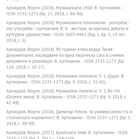
Арнаудов, Георги. (2018). Музикалната 1968. В: Артизанин. -
ISSN 2535-1273 (Бр. 11, 2018, с. 86-96)
Арнаудов, Георги. (2018). Музикалните технологии : употреба -
зло-употреба - съотнасяне. В: К : вестник за критика, дебати и
културни удоволствия. - ISSN 2603-4441 (Год. 1, бр. 3, 19 окт.
2018, с. 5)
Арнаудов, Георги. (2018). 90 години Александър Танев :
документално изследване на една творческа сага в снимки,
документи и разговори. В: Артизанин. - ISSN 2535-1273 (Бр.
12A, 2018, с. 10-27)
Арнаудов, Георги. (2018). Музикални пътеписи. Ч. 1, Qupai. В:
Артизанин. - ISSN 2535-1273 (Бр. 9, 2018, с. 32-41)
Арнаудов, Георги. (2018). Музикални пътеписи. Ч. 2, Ba Yin
(Осемте звука). В: Артизанин. - ISSN 2535-1273 (Бр. 9, 2018, с.
42-48)
Арнаудов, Георги. (2018). Димитър Ненов. За универсалността и
стоическата нормалност. В: Артизанин. - ISSN 2535-1273 (Бр. 5,
2018, с. 90-98)
Арнаудов, Георги. (2017). Кралската тема. В: Артизанин. - ISSN
2535-1273 (Бр. 3, 2017, с. 154-160)