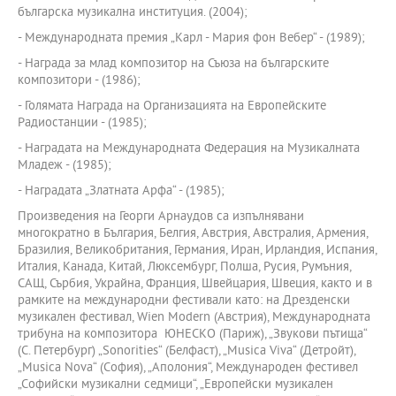
българска музикална институция. (2004);
- Международната премия „Карл - Мария фон Вебер“ - (1989);
- Награда за млад композитор на Съюза на българските
композитори - (1986);
- Голямата Награда на Организацията на Европейските
Радиостанции - (1985);
- Наградата на Международната Федерация на Музикалната
Младеж - (1985);
- Наградата „Златната Арфа“ - (1985);
Произведения на Георги Арнаудов са изпълнявани
многократно в България, Белгия, Австрия, Австралия, Армения,
Бразилия, Великобритания, Германия, Иран, Ирландия, Испания,
Италия, Канада, Китай, Люксембург, Полша, Русия, Румъния,
САЩ, Сърбия, Украйна, Франция, Швейцария, Швеция, както и в
рамките на международни фестивали като: на Дрезденски
музикален фестивал, Wien Modern (Австрия), Международната
трибуна на композитора ­ ЮНЕСКО (Париж), „Звукови пътища“
(С. Петербург) „Sonorities“ (Белфаст), „Musica Viva“ (Детройт),
„Musica Nova“ (София), „Аполония“, Международен фестивел
„Софийски музикални седмици“, „Европейски музикален