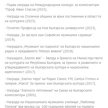
- Първа награда на Международния конкурс за композитори
"Проф. Иван Спасов (2025);
- Награда на Столична община за ярки постижения в областта
на културата (2025);
- Почетен Професор на Нов български университет (2023);
- Награда „За заслуги към Софийски музикални седмици“
(2019);
- Наградата „Музикант на годината“ на Българско национално
радио и предаването "Абегро виваче" (2018);
- Наградата „Златен век“ – Звезда и Грамота на Министерството
на културата на Република България, за принос в развитието и
утвърждаването на българската култура и национална
идентичност (2017);
- Награда „Златно перо“ на Радио Classic FM, Cantus Firmus и
галерия „Макта” За принос към българската култура (2017);
- Награда "Златното петолиние" на Съюза на българските
композитори (2005);
- Награда на Националната музикално училище „Любомир
Пипков“ във връзка със 100-годишния юбилей на първата