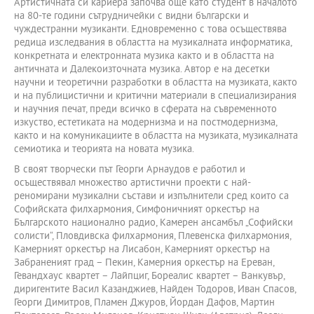
Артистичната си кариера започва още като студент в началото
на 80-те години сътрудничейки с видни български и
чуждестранни музиканти. Едновременно с това осъществява
редица изследвания в областта на музикалната информатика,
конкретната и електронната музика както и в областта на
античната и Далекоизточната музика. Автор е на десетки
научни и теоретични разработки в областта на музиката, както
и на публицистични и критични материали в специализирания
и научния печат, преди всичко в сферата на съвременното
изкуство, естетиката на модернизма и на постмодернизма,
както и на комуникациите в областта на музиката, музикалната
семиотика и теорията на новата музика.
В своят творчески път Георги Арнаудов е работил и
осъществявал множество артистични проекти с най-
реномирани музикални състави и изпълнители сред които са
Софийската филхармония, Симфоничният оркестър на
Българското национално радио, Камерен ансамбъл „Софийски
солисти“, Пловдивска филхармония, Плевенска филхармония,
Камерният оркестър на Лисабон, Камерният оркестър на
Забраненият град – Пекин, Камерния оркестър на Ереван,
Гевандхаус квартет – Лайпциг, Бореалис квартет – Ванкувър,
диригентите Васил Казанджиев, Найден Тодоров, Иван Спасов,
Георги Димитров, Пламен Джуров, Йордан Дафов, Мартин