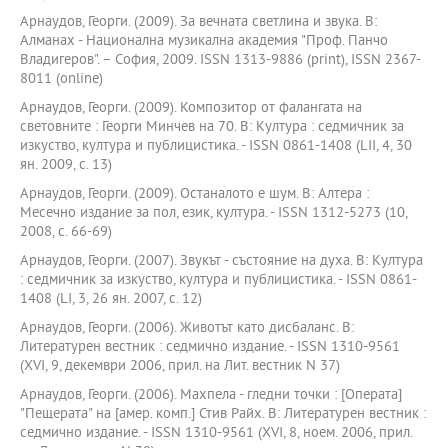
Арнаудов, Георги. (2009). За вечната светлина и звука. В:
Алманах - Национална музикална академия "Проф. Панчо
Владигеров". – София, 2009. ISSN 1313-9886 (print), ISSN 2367-
8011 (online)
Арнаудов, Георги. (2009). Композитор от фалангата на
световните : Георги Минчев на 70. В: Култура : седмичник за
изкуство, култура и публицистика. - ISSN 0861-1408 (LII, 4, 30
ян. 2009, с. 13)
Арнаудов, Георги. (2009). Останалото е шум. В: Алтера :
Месечно издание за пол, език, култура. - ISSN 1312-5273 (10,
2008, с. 66-69)
Арнаудов, Георги. (2007). Звукът - състояние на духа. В: Култура
: седмичник за изкуство, култура и публицистика. - ISSN 0861-
1408 (LI, 3, 26 ян. 2007, с. 12)
Арнаудов, Георги. (2006). Животът като дисбаланс. В:
Литературен вестник : седмично издание. - ISSN 1310-9561
(XVI, 9, декември 2006, прил. на Лит. вестник N 37)
Арнаудов, Георги. (2006). Махпела - гледни точки : [Операта]
"Пещерата" на [амер. комп.] Стив Райх. В: Литературен вестник :
седмично издание. - ISSN 1310-9561 (XVI, 8, ноем. 2006, прил.