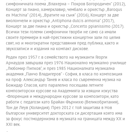
симфоничната поема „Влахерна – Покров Богородичен“ (2012),
Концерт за пиано, хамерклавир, чембало и оркестър „Baroqus
ex Machina“ (2014), „Вратите на съня“ (2016), Концерт за две
виолончели и оркестър „Antiphona dulcis armonia“ (2017),
Концерт за две пиана и оркестър „Concerto ppianissimo (2017).
Всички тези големи симфонични творби не само са имали
своите премиери в най-престижни концертни зали по целия
свят, но и многократни представяния пред публика, както и
звукозаписи и издания на компакт дискове.
Роден през 1957 г. в семейството на музиканти Георги
Арнаудов завършва през 1976 Национално музикално училище
„Любомир Пипков“, и през 1985 Националната музикална
академия „Панчо Владигеров“ - София, в класа по композиция
на проф. Александър Танев и класа по съвременна музика на
Божидар Спасов, като паралелно посещава летните
композиторски курсове на Академията за изящни изкуства
-Флоренция и международни курсове за композитори, като
работи с педагози като Брайан Фърнихю (Великобритания),
Тон де Леув (Холандия). През 2012 г. той защитава в Нов
български университет докторската си дисертация която има
за фокус постмодернизма в музиката на границата между ХХ и
ХХІ век.