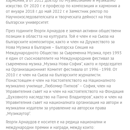
хармония, а от 2012 доктор по Музикознание и музикално
изкуство. От 2020 г. е професор по композиция и хармония а
от януари 2018 г. до май 2022 г. е Заместник ректор по
Научноизследователската и творческата дейност на Нов
български университет.
През годините Георги Арнаудов е заемал активни обществени
позиции в областта на културата. Той е член е на Съюза на
българските композитори, както и член на Дружеството за
Нова Музика в България – Българска Секция на
Международното Общество за Съвременна Музика, през 1993
e един от съоснователите на Международния фестивал за
съвременна музика „Музика Нова-София“, както и председател
на Организационният Комитет фестивала от 1996 - 1998. От
2010 г. е член на Съюза на българските журналисти.
Понастоящем е член на Настоятелството на Националното
музикално училище „Любомир Пипков“ – София, член на
Управителния съвет на и член на настоятелството на Фондация
„Духовното наследство на Панчо Владигеров“, както и член на
Управителния съвет на националната организация на автори и
музикални издатели за управление на авторски права
„Музикаутор“.
Георги Арнаудов е носител е на редица национални и
международни премии и награди, между които: