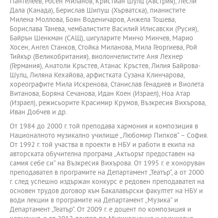
Пантелеев, Росен Миланов, Кристиан Шулц (Австрия), Лесли
Дала (Канада), Берислав Шипуш (Хърватска), пианистите
Милена Моллова, Боян Воденичаров, Анжела Тошева,
Борислава Танева, чембалистите Василий Илисавски (Русия),
Байрън Шенкман (САЩ), цигуларите Минчо Минчев, Марио
Хосен, Ангел Станков, Стойка Миланова, Мила Георгиева, Рой
Тийкър (Великобритания), виолончелистите Аня Лехнер
(Германия), Анатоли Кръстев, Атанас Кръстев, Лилия Байрова-
Шулц, Лиляна Кехайова, арфистката Сузана Клинчарова,
хореографите Мила Искренова, Станислав Генадиев и Виолета
Витанова, Боряна Сечанова, Идан Коен (Израел), Ноа Атар
(Израел), режисьорите Красимир Крумов, Възкресия Вихърова,
Иван Добчев и др.
От 1984 до 2000 г. той преподава хармония и композиция в
Националното музикално училище „Любомир Пипков“ – София.
От 1992 г. той участва в проекти в НБУ и работи в екипа на
авторската обучителна програма „Актьорът предоставен на
самия себе си“ на Възкресия Вихърова. От 1995 г. е хоноруван
преподавател в програмите на Департамент „Театър“, а от 2000
г. след успешно издържан конкурс е редовен преподавател на
основен трудов договор към Бакалавърски факултет на НБУ и
води лекции в програмите на Департамент „Музика“ и
Департамент „Театър“. От 2009 г. е доцент по композиция и