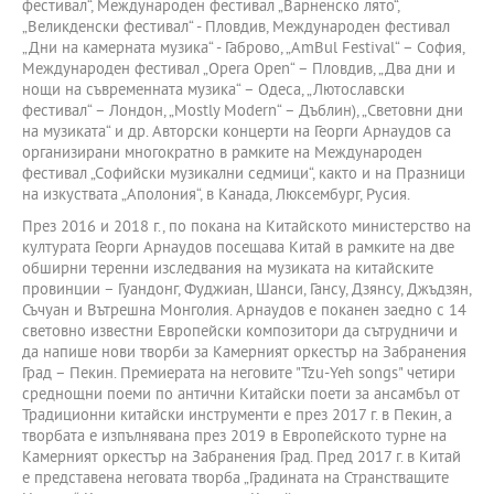
фестивал“, Международен фестивал „Варненско лято“,
„Великденски фестивал“ - Пловдив, Международен фестивал
„Дни на камерната музика“ - Габрово, „AmBul Festival“ – София,
Международен фестивал „Opera Open“ – Пловдив, „Два дни и
нощи на съвременната музика“ – Одеса, „Лютославски
фестивал“ – Лондон, „Mostly Modern“ – Дъблин), „Световни дни
на музиката“ и др. Авторски концерти на Георги Арнаудов са
организирани многократно в рамките на Международен
фестивал „Софийски музикални седмици“, както и на Празници
на изкуствата „Аполония“, в Канада, Люксембург, Русия.
През 2016 и 2018 г., по покана на Китайското министерство на
културата Георги Арнаудов посещава Китай в рамките на две
обширни теренни изследвания на музиката на китайските
провинции – Гуандонг, Фуджиан, Шанси, Гансу, Дзянсу, Джъдзян,
Съчуан и Вътрешна Монголия. Арнаудов е поканен заедно с 14
световно известни Европейски композитори да сътрудничи и
да напише нови творби за Камерният оркестър на Забранения
Град – Пекин. Премиерата на неговите "Tzu-Yeh songs" четири
среднощни поеми по антични Китайски поети за ансамбъл от
Традиционни китайски инструменти е през 2017 г. в Пекин, а
творбата е изпълнявана през 2019 в Европейското турне на
Камерният оркестър на Забранения Град. Пред 2017 г. в Китай
е представена неговата творба „Градината на Странстващите