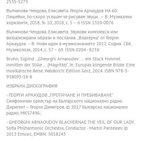
2535-1273
Вълчинова-Чендова, Елисавета. Георги Арнаудов НА 60:
Пишейки, по-скоро усещам че рисувам звуци.. – В: Музикални
хоризонти, 2018, № 10, 2018, с. 5 – 6 ISSN 1310-0076
Вълчинова-Чендова, Елисавета. Звукови комплекси или
визуализирани образи и послания. „Влахерна” от Георги
Арнаудов. – В: Нови идеи в музикознанието 2012. София: СБК,
Музиколози, 2014, с. 57 – 69. ISSN 0204–823X
Bruhn, Siglind . „Gheorghi Arnaoudov: ... ein Stuck Himmel
inmitten der Stille ... (Magritte)“. In: Europas klingende Bilder. Eine
musikalische Reise. Waldkirch: Edition Gorz, 2014. ISBN 978-3-
938095-18-8
ИЗБРАНА ДИСКОГРАФИЯ
- ГЕОРГИ АРНАУДОВ „ПРОТИЧАНЕ И ПРЕБИВАВАНЕ“
Симфоничен оркестър на Българското национално радио.
Диригент – Георги Димитров. © 2017 Българско национално
радио, MK57496;
- GHEORGHI ARNAOUDOV BLACHERNAE.THE VEIL OF OUR LADY.
Sofia Philharmonic Orchestra, Conductor - Martin Panteleev. ©
2013 Еmusic, EMBN: 5018243