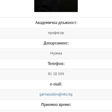
Академична длъжност:
професор
Департамент:
Музика
Телефон:
81 10 504
e-mail:
garnaoudov@nbu.bg
Приемно време: