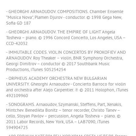
- GHEORGHI ARNAOUDOV. COMPOSITIONS. Chamber Ensemle
"Musica Nova", Plamen Djurov - conductor. © 1998 Gega New,
Sofia GD 187
- GHEORGHI ARNAOUDOV. THE EMPIRE OF LIGHT Angela
Tosheva – piano. © 1996 Concord Concerto, Los Angeles, USA –
CCD-42032
- IMMUTABLE CODES. VIOLIN CONCERTOS BY PROKOFIEV AND
ARNAOUDOV. Roy Theaker – violin, BNR Symphony Orchestra,
Georgi Dimitrov – conductor © 2017 Southbank Music
Productions, iTunes 505254254
- ORPHEUS ACADEMY ORCHESTRA NEW BULGARIAN
UNIVERSITY. Gheorghi Arnaoudov - Concierto Barroco for violin
and orchestra after Alejo Carpentier. ℗ © 2011 Holophon, iTunes
492109960
- SONOGRAMS. Arnaoudov, Szymanski, Steffens, Part, Xenakis,
Mintchev. Benedikta Bonitz – tenor recorder, Christo Tanev –
cello, Stoyan Pavlov – percussion, Angela Tosheva – piano. ©
2011 Labor Records, New York, USA – LAB7090, iTunes
594904725