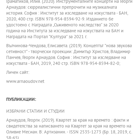
Граматиков, Илия. (2020). Инструменталните концерти на Георги
Арнаудов: сюрреалистични препрочити на музикалната
история. София : Институт за изследване на изкуствата - БАН,
2020, 400 стр. ISBN 978-954-8594-92-9. Изданието бе
удостоено с Наградата „Съживеното наследство“ за 2020
година на Института за изследване на изкуствата на БАН и
Наградата на Портал "Култура" за 2021 г.
Вълчинова-Чендова, Елисавета. (2019). Концептът "нова звукова
сетивност" - творчески проекции: Димитър Христов, Владимир
Панчев, Георги Арнаудов. София : Институт за изследване на
изкуствата - БАН, 2019, 240 стр. ISBN 978-954-8594-82-0;
Личен сайт:
www.arnaoudov.net
ПУБЛИКАЦИИ:
ИЗБРАНИ СТАТИИ И СТУДИИ
Арнаудов, Георги. (2019). Квартет за края на времето : факти и
свидетелства за написването на Квартет за края на времето на
Оливие Месиан. В: Артизанин. - ISSN 2535-1273 (Бр. 18, 2019, с.
58-65)