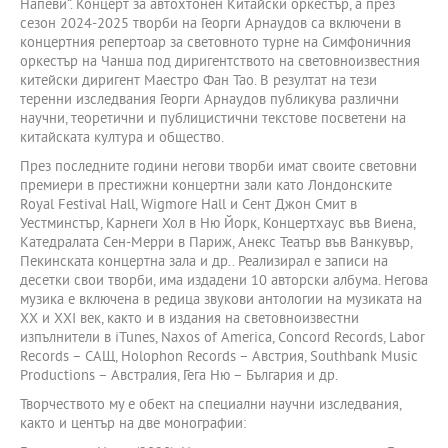
Напеви“. Концерт за автохтонен Китайски оркестър, а през
сезон 2024-2025 творби на Георги Арнаудов са включени в
концертния репертоар за световното турне на Симфоничния
оркестър на Чанша под диригентството на световноизвестния
китейски диригент Маестро Фан Тао. В резултат на тези
теренни изследвания Георги Арнаудов публикува различни
научни, теоретични и публицистични текстове посветени на
китайската култура и общество.
През последните години негови творби имат своите световни
премиери в престижни концертни зали като Лондонските
Royal Festival Hall, Wigmore Hall и Сент Джон Смит в
Уестминстър, Карнеги Хол в Ню Йорк, Концертхаус във Виена,
Катедралата Сен-Мерри в Париж, Анекс Театър във Ванкувър,
Пекинската концертна зала и др.. Реализирал е записи на
десетки свои творби, има издадени 10 авторски албума. Негова
музика е включена в редица звукови антологии на музиката на
XX и XXI век, както и в издания на световноизвестни
изпълнители в iTunes, Naxos of America, Concord Records, Labor
Records – САЩ, Holophon Records – Австрия, Southbank Music
Productions – Австралия, Гега Ню – България и др.
Творчеството му е обект на специални научни изследвания,
както и център на две монографии: