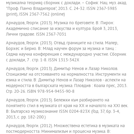
музикална теорияq сборник с доклади. – София: Нац. муз. акад.
"Проф. Панчо Владигеров", 2013. С. 24-32. ISSN 2367-5985
(print), ISSN 2367-7562 (online)
Арнаудов, Георги. (2013). Музика по бреговете. В: Пирон:
Академично списание за изкуства и култура. Брой 3, 2013,
Лични градове. ISSN 2367-7031
Арнаудов, Георги. (2013). Отвъд границите на стила. Малер,
Борхес и Берио. В: Млад научен форум за музика и танц :
Седма научна конференция с международно участие. Сборник
с доклади, 7 . стр. 1-8. ISSN 1313-342X
Арнаудов, Георги. (2013). Димитър Ненов и Лазар Николов.
Стоицизмът на отстояването на нормалността. Инструменти на
езика и стила. В: Димитър Ненов и Лазар Николов - аспекти на
модерността в българската музика. Пловдив : Коала прес, 2013.
Стр. 20-26. ISBN 978-954-9455-90-8
Арнаудов, Георги. (2013). Бележки към разбирането на
понятието стил в музиката от края на ХХ и началото на ХХI век.
В: Българско музикознание ISSN 0204-823X (Год. 37, бр. 3-4,
2013, с. pp. 182-200.)
Арнаудов, Георги. (2012). Множествена естетика в музиката на
постмодерността. Минимализъм и процесна музика. В: