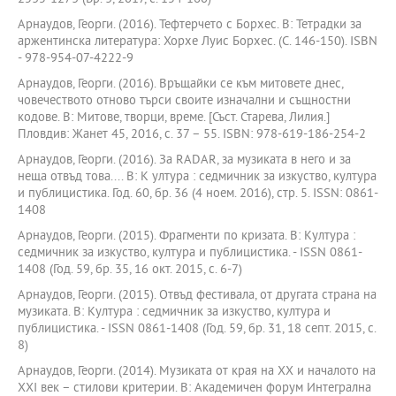
Арнаудов, Георги. (2016). Тефтерчето с Борхес. В: Тетрадки за
аржентинска литература: Хорхе Луис Борхес. (С. 146-150). ISBN
- 978-954-07-4222-9
Арнаудов, Георги. (2016). Връщайки се към митовете днес,
човечеството отново търси своите изначални и същностни
кодове. В: Митове, творци, време. [Съст. Старева, Лилия.]
Пловдив: Жанет 45, 2016, с. 37 – 55. ISBN: 978-619-186-254-2
Арнаудов, Георги. (2016). За RADAR, за музиката в него и за
неща отвъд това.... В: К ултура : седмичник за изкуство, култура
и публицистика. Год. 60, бр. 36 (4 ноем. 2016), стр. 5. ISSN: 0861-
1408
Арнаудов, Георги. (2015). Фрагменти по кризата. В: Култура :
седмичник за изкуство, култура и публицистика. - ISSN 0861-
1408 (Год. 59, бр. 35, 16 окт. 2015, с. 6-7)
Арнаудов, Георги. (2015). Отвъд фестивала, от другата страна на
музиката. В: Култура : седмичник за изкуство, култура и
публицистика. - ISSN 0861-1408 (Год. 59, бр. 31, 18 септ. 2015, с.
8)
Арнаудов, Георги. (2014). Музиката от края на ХХ и началото на
ХХI век – стилови критерии. В: Академичен форум Интегрална