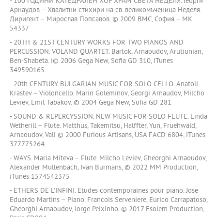
- 100 ГОДИНИ КАТЕДРАЛЕН ХОР ХРАМ СВЕТА НЕДЕЛЯ. Георги
Арнаудов – Хвалитни стихири на св. великомъченица Неделя.
Диригент – Мирослав Попсавов. © 2009 BMC, София – МК
54337
- 20TH & 21ST CENTURY WORKS FOR TWO PIANOS AND
PERCUSSION. VOLAND QUARTET. Bartok, Arnaoudov, Arutiunian,
Ben-Shabeta. i© 2006 Gega New, Sofia GD 310, iTunes
349590165
- 20th CENTURY BULGARIAN MUSIC FOR SOLO CELLO. Anatoli
Krastev – Violoncello. Marin Goleminov, Georgi Arnaudov, Milcho
Leviev, Emil Tabakov. © 2004 Gega New, Sofia GD 281
- SOUND & REPERCYSSION. NEW MUSIC FOR SOLO FLUTE. Linda
Wetherill – Flute. Matthus, Takemitsu, Halffter, Yun, Fruehwald,
Arnaoudov, Vali © 2000 Furious Artisans, USA FACD 6804, iTunes
377775264
- WAYS. Maria Miteva – Flute. Milcho Leviev, Gheorghi Arnaoudov,
Alexander Mullenbach, Ivan Burmans, © 2022 MM Production,
iTunes 1574542375
- ETHERS DE L'INFINI. Etudes contemporaines pour piano. Jose
Eduardo Martins – Piano. Francois Serveniere, Eurico Carrapatoso,
Gheorghi Arnaoudov, Jorge Peixinho. © 2017 Esolem Production,