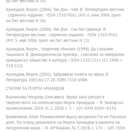
на Лит. вестник N 39)
Арнаудов, Георги. (2006). Тан Дън - Чай. В: Литературен вестник
: седмично издание. - ISSN 1310-9561 (XVI, 6, юни 2006, прил.
на Лит. вестник N 26)
Арнаудов, Георги. (2006). Тан Дън - сън без граници. В:
Литературен вестник : седмично издание. - ISSN 1310-9561
(XVI, 5, май 2006, прил. на Лит. вестник N 22)
Арнаудов, Георги ; Неделчев, Михаил. (1998). Да слушаме
тишината. В: Демократически преглед : списание за либерално
гражданско общество и култура. - ISSN 1310-2311 (37, 1998, с.
518-522)
Арнаудов, Георги. (2001). Забравени полета на звука. В:
Летература 2001/кн.27-28. ISBN 1310-6988
СТАТИИ ЗА ГЕОРГИ АРНАУДОВ
Вълчинова-Чендова, Елисавета. Звукът като ритуал в
творчеството на композитора Георги Арнаудов. – В: Българско
музикознание, 2018, № 2, 2018, с. 5 – 22= ISSN 0204–823X
Граматиков, Илия. Размишление върху актуалността на Пасиона
днес. По повод решението на Георги Арнаудов в рамките на
литургичния жанр. – В: АРТизанин, № 7, 2018, с. 176 – 185. ISSN