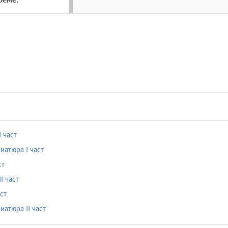
реме:
 част
атюра I част
ст
I част
ст
атюра II част