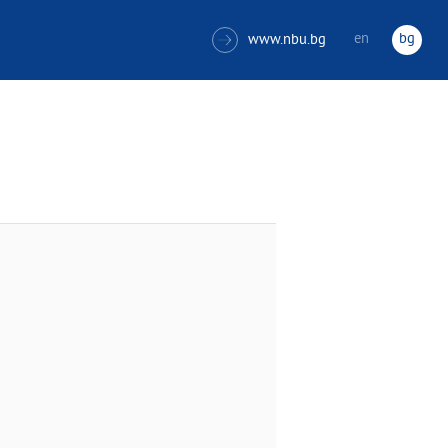
en
bg
www.nbu.bg
