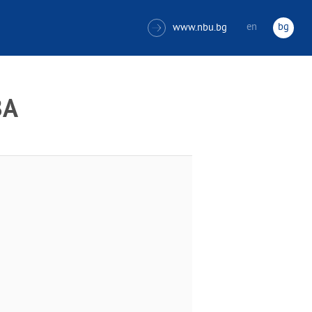
en
bg
www.nbu.bg

ВА