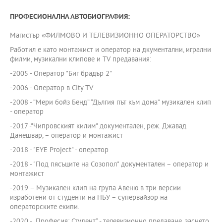
ПРОФЕСИОНАЛНА АВТОБИОГРАФИЯ:
Магистър «ФИЛМОВО И ТЕЛЕВИЗИОННО ОПЕРАТОРСТВО»
Работил е като монтажист и оператор на дкументални, игрални
филми, музикални клипове и ТV предавания:
-2005 - Оператор "Биг брадър 2"
-2006 - Оператор в City TV
-2008 - “Мери бойз Бенд” “Дългия път към дома” музикален клип
- оператор
-2017 -"Чипровският килим" документален, реж. Джавад
Данешвар, – оператор и монтажист
-2018 - "EYE Project" - оператор
-2018 - "Под пясъците на Созопол" документален – оператор и
монтажист
-2019 – Музикален клип на група Авеню в три версии
изработени от студенти на НБУ – супервайзор на
операторските екипи.
-2020 - „Професия: Студент“ - телевизионно предаване, заснето