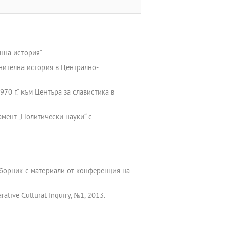
нна история“.
нителна история в Централно-
70 г.“ към Центъра за славистика в
амент „Политически науки“ с
.
сборник с материали от конференция на
arative Cultural Inquiry, №1, 2013.