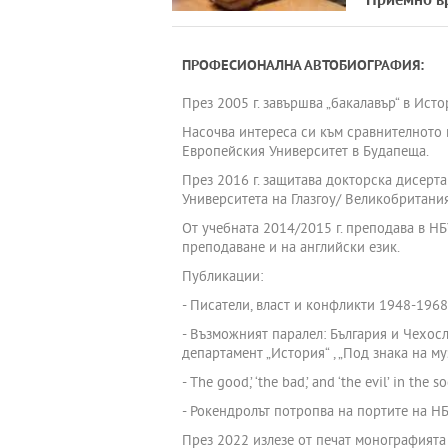
Приемно в
ПРОФЕСИОНАЛНА АВТОБИОГРАФИЯ:
През 2005 г. завършва „бакалавър“ в Исто
Насочва интереса си към сравнителното 
Европейския Университет в Будапеща.
През 2016 г. защитава докторска дисерта
Университета на Глазгоу/ Великобритания
От учебната 2014/2015 г. преподава в Н
преподаване и на английски език.
Публикации:
- Писатели, власт и конфликти 1948-1968 г
- Възможният паралел: България и Чехос
департамент „История“ , „Под знака на му
- The good,’ ‘the bad,’ and ‘the evil’ in th
- Рокендролът потропва на портите на НБ
През 2022 излезе от печат монографията