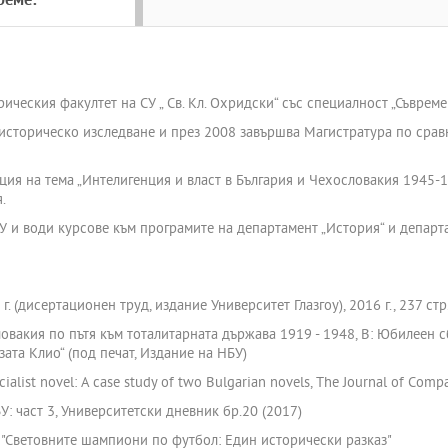
реме:
рическия факултет на СУ „ Св. Кл. Охридски“ със специалност „Съвреме
историческо изследване и през 2008 завършва Магистратура по срав
ция на тема „Интелигенция и власт в България и Чехословакия 1945-19
.
БУ и води курсове към програмите на департамент „История“ и департ
. (дисертационен труд, издание Университет Глазгоу), 2016 г., 237 стр
ловакия по пътя към тоталитарната държава 1919 - 1948, В: Юбилеен 
зата Клио“ (под печат, Издание на НБУ)
e socialist novel: A case study of two Bulgarian novels, The Journal of Comp
У: част 3, Университетски дневник бр.20 (2017)
 "Световните шампиони по футбол: Един исторически разказ"