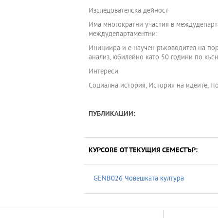
Изследователска дейност
Има многократни участия в междудепарт
междудепартаментни:
Инициира и е научен ръководител на пор
анализ, юбилейно като 50 години по късно
Интереси
Социална история, История на идеите, По
ПУБЛИКАЦИИ:
КУРСОВЕ ОТ ТЕКУЩИЯ СЕМЕСТЪР:
GENB026 Човешката култура