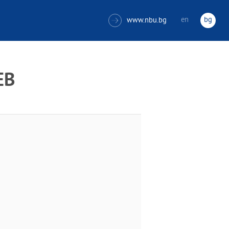
en
bg
www.nbu.bg

ЕВ