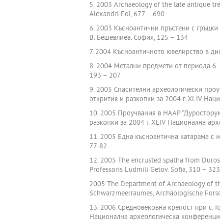
5. 2003 Archaeology of the late antique t
Alexandri Fol, 677 – 690
6. 2003 Късноантични пръстени с гръцки и
В. Бешевлиев. София, 125 – 134
7. 2004 Късноантичното ювелирство в дио
8. 2004 Метални предмети от периода 6 –
193 – 207
9. 2005 Спасителни археологически проу
открития и разкопки за 2004 г. XLIV На
10. 2005 Проучвания в НААР “Дуросторум –
разкопки за 2004 г. XLIV Национална ар
11. 2005 Една късноантична катарама с и
77-82.
12. 2005 The encrusted spatha from Duros
Professoris Ludmili Getov. Sofia, 310 – 323
2005 The Department of Archaeology of the
Schwarzmeerraumes, Archäologische Forsch
13. 2006 Средновековна крепост при с. Г
Национална археологическа конференция