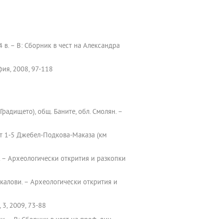
 в. – В: Сборник в чест на Александра
фия, 2008, 97-118
радището), общ. Баните, обл. Смолян. –
ът 1-5 Джебел-Подкова-Маказа (км
. – Археологически открития и разкопки
скалови. – Археологически открития и
, 3, 2009, 73-88