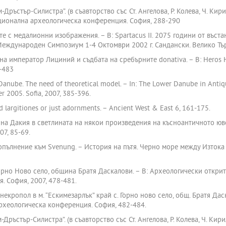
ръстър-Силистра”. (в съавторство със Ст. Ангелова, Р. Колева, Ч. Кири
ационална археологическа конференция. София, 288-290
 с медалионни изображения. – В: Spartacus II. 2075 години от въста
Международен Симпозиум 1-4 Октомври 2002 г. Сандански. Велико Тъ
на император Лициний и съдбата на сребърните donativa. – В: Heros H
-483
anube. The need of theoretical model. – In: The Lower Danube in Antiqui
r 2005. Sofia, 2007, 385-396.
 largitiones or just adornments. – Ancient West & East 6, 161-175.
а Дакия в светлината на някои произведения на късноантичното ювели
07, 85-69.
Допълнение към Svenung. – История на пътя. Черно море между Изтока 
орно Ново село, община Братя Даскалови. – В: Археологически открити
 София, 2007, 478-481.
екропол в м. “Ескимезарлък” край с. Горно ново село, общ. Братя Дас
археологическа конференция. София, 482-484.
ръстър-Силистра”. (в съавторство със Ст. Ангелова, Р. Колева, Ч. Кири