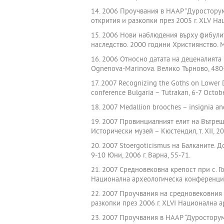
14. 2006 Проучвания в НААР “Дуросторум-Д
открития и разкопки през 2005 г. XLV Н
15. 2006 Нови наблюдения върху фибулите
наследство. 2000 години Християнство. 
16. 2006 Относно датата на деценалията 
Ognenova-Marinova. Велико Търново, 480
17. 2007 Recognizing the Goths on Lower D
conference Bulgaria – Tutrakan, 6-7 Octobe
18. 2007 Medallion brooches – insignia and
19. 2007 Провинциалният елит на Вътрешн
Исторически музей – Кюстендил, т. ХІІ, 20
20. 2007 Stoergoticismus на Балканите. 
9-10 Юни, 2006 г. Варна, 55-71.
21. 2007 Средновековна крепост при с. Г
Национална археологическа конференция.
22. 2007 Проучвания на средновековния н
разкопки през 2006 г. XLVІ Национална 
23. 2007 Проучвания в НААР “Дуросторум-Д