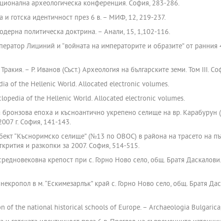
Национална археологическа конференция. София, 283-286.
 и готска идентичност през 6 в. – МИФ, 12, 219-237.
одерна политическа доктрина. – Анали, 15, 1,102-116.
ератор Лициний и “войната на императорите и образите” от ранния 4
акия. – Р. Иванов (Съст.) Археология на българските земи. Том ІІІ. Со
dia of the Hellenic World. Allocated electronic volumes.
opedia of the Hellenic World. Allocated electronic volumes.
 бронзова епоха и късноантично укрепено селище на вр. Карабурун (Г
007 г. София, 141-143.
бект “Късноримско селище” (№13 по ОВОС) в района на трасето на п
крития и разкопки за 2007. София, 514-515.
средновековна крепост при с. Горно Ново село, общ. Братя Даскалови
екропол в м. “Ескимезарлък” край с. Горно Ново село, общ. Братя Да
n of the national historical schools of Europe. – Archaeologia Bulgarica