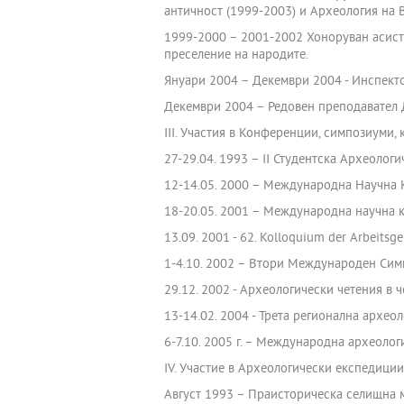
античност (1999-2003) и Археология на 
1999-2000 – 2001-2002 Хоноруван асисте
преселение на народите.
Януари 2004 – Декември 2004 - Инспектор
Декември 2004 – Редовен преподавател 
ІІІ. Участия в Конференции, симпозиуми,
27-29.04. 1993 – ІІ Студентска Археолог
12-14.05. 2000 – Международна Научна К
18-20.05. 2001 – Международна научна к
13.09. 2001 - 62. Kolloquium der Arbeits
1-4.10. 2002 – Втори Международен Симп
29.12. 2002 - Археологически четения в чес
13-14.02. 2004 - Трета регионална археол
6-7.10. 2005 г. – Международна археолог
ІV. Участие в Археологически експедиции
Август 1993 – Праисторическа селищна м