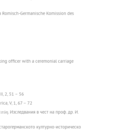
 Romisch-Germanische Komission des
ng officer with a ceremonial carriage
I, 2, 51 – 56
ca, V, 1, 67 – 72
ύη. Изследвания в чест на проф. др. И.
 и старогерманското културно-историческо