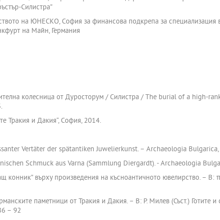
ръстър-Силистра”
ството на ЮНЕСКО, София за финансова подкрепа за специализация в
анкфурт на Майн, Германия
елна колесница от Дуросторум / Силистра / The burial of a high-ranki
.
е Тракия и Дакия“, София, 2014.
anter Vertäter der spätantiken Juwelierkunst. – Archaeologia Bulgarica, I
ischen Schmuck aus Varna (Sammlung Diergardt). - Archaeologia Bulgari
щ конник” върху произведения на късноантичното ювелирство. – В: πιτ
рманските паметници от Тракия и Дакия. – В: Р. Милев (Съст.) Готите
86 – 92