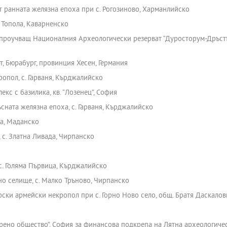
 ранната желязна епоха при с. Рогозиново, Харманлийско
 Топола, Каварненско
 проучващ Националния Археологически резерват “Дуросторум-Дръстъ
 Бюрабург, провинция Хесен, Германия
опол, с. Гарваня, Кърджалийско
с с базилика, кв. “Лозенец”, София
сната желязна епоха, с. Гарваня, Кърджалийско
та, Маданско
с. Златна Ливада, Чирпанско
с. Голяма Първица, Кърджалийско
о селище, с. Малко Тръново, Чирпанско
ски армейски некропол при с. Горно Ново село, общ. Братя Даскалов
рено общество”, София за финансова подкрепа на Лятна археологиче