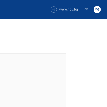
en
bg
www.nbu.bg
