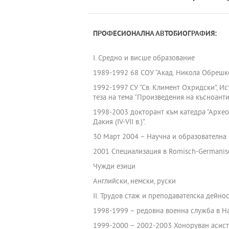
ПРОФЕСИОНАЛНА АВТОБИОГРАФИЯ:
І. Средно и висше образование
1989-1992 68 СОУ “Акад. Никола Обрешко
1992-1997 СУ “Св. Климент Охридски”, Ис
теза на тема “Произведения на късноантич
1998-2003 докторант към катедра “Архео
Дакия (ІV-VІІ в.)”.
30 Март 2004 – Научна и образователна 
2001 Специализация в Romisch-Germanisc
Чужди езици
Английски, немски, руски
ІІ. Трудов стаж и преподавателска дейно
1998-1999 – редовна военна служба в Н
1999-2000 – 2002-2003 Хоноруван асисте