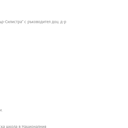
р-Силистра” с ръководител доц. д-р
и.
ска школа в Националния