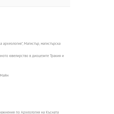
а археология”, Магистър, магистърска
чното ювелирство в диоцезите Тракия и
 Майн
пражнения по Археология на Късната