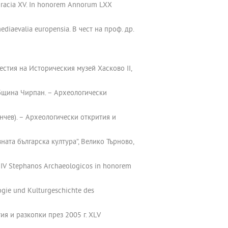
 Thracia XV. In honorem Annorum LXX
diaevalia europensia. В чест на проф. др.
естия на Историческия музей Хасково ІІ,
община Чирпан. – Археологически
енчев). – Археологически открития и
ната българска култура”, Велико Търново,
m IV Stеphanos Archaeologicos in honorem
ogie und Kulturgeschichte des
ия и разкопки през 2005 г. XLV