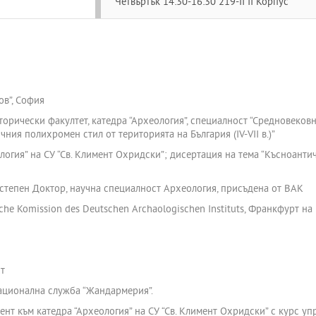
Четвъртък 14:30-16:30 219-II II Корпус
в”, София
торически факултет, катедра “Археология”, специалност “Средновековн
ния полихромен стил от територията на България (ІV-VІІ в.)”
логия” на СУ “Св. Климент Охридски”; дисертация на тема “Късноанти
степен Доктор, научна специалност Археология, присъдена от ВАК
he Komission des Deutschen Archaologischen Instituts, Франкфурт на
ст
ационална служба “Жандармерия”.
нт към катедра “Археология” на СУ “Св. Климент Охридски” с курс у