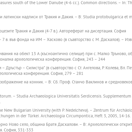
reasures south of the Lower Danube (4-6 cc.). Common directions. – In:
 латински надписи от Тракия и Дакия. – В: Studia protobulgarica et me
цезите Тракия и Дакия (4-7 в.). Автореферат на дисертация. София
 7 в. във фонда на ИМ – Хасково (в съавторство с М. Даскалов). – Изв
чвания на обект 13 А (късноантично селище) при с. Малко Тръново, 
ционална археологическа конференция. София, 243 – 244
 Дръстър – Силистра” (в съавторство с Ст. Ангелова, Р. Колева, Вл. П
хеологическа конференция. София, 279 – 281
зображение на конник. – В: Сб. Проф. Станчо Ваклинов и средновеков
torum. – Studia Archaeologica Universitatis Serdicensis. Supplementu
.
 New Bulgarian University (with P. Nedelcheva). – Zentrum für Archäol
ungen in der Türkei. Archaeologia Circumpontica, Heft 3, 2005, 14-16.
орно Ново село, община Братя Даскалови. – В: Археологически открит
. София, 331-333