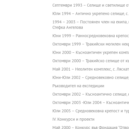
Септември 1993 – Селище и светилище от
Юли 1994 – Антично укрепено селище, с.
1994 – 2003 – Постоянен член на екипа,
Стефка Ангелова
Юни 1999 – Ранносредновековна крепост,
Октомври 1999 – Тракийски могилен некр
Юни 2000 – Късноантичен укрепен комплек
Октомври 2000 – Тракийско селище от къ
Май 2001 – Неолитен комплекс, с. Ляска
Юни-Юли 2002 – Средновековно селище, 
Ръководител на експедиции
Октомври 2002 – Късноантично селище, 
Октомври 2003 -Юли 2004 – Късноантичн
Юли 2005 – Средновековна крепост и тур
ІV. Конкурси и проекти
Май 2000 – Конкурс във Фондация “Отво