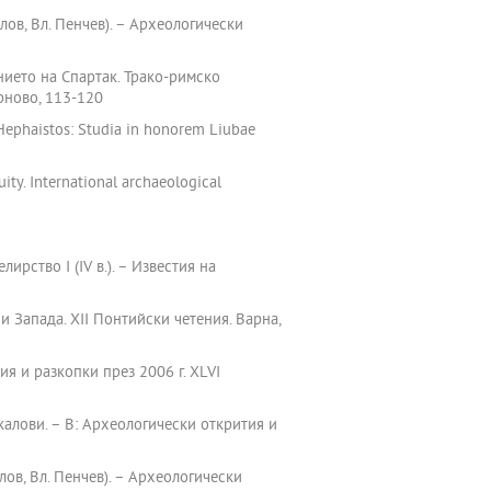
лов, Вл. Пенчев). – Археологически
нието на Спартак. Трако-римско
рново, 113-120
ephaistos: Studia in honorem Liubae
ty. International archaeological
рство І (ІV в.). – Известия на
и Запада. ХІІ Понтийски четения. Варна,
я и разкопки през 2006 г. XLVІ
калови. – В: Археологически открития и
лов, Вл. Пенчев). – Археологически