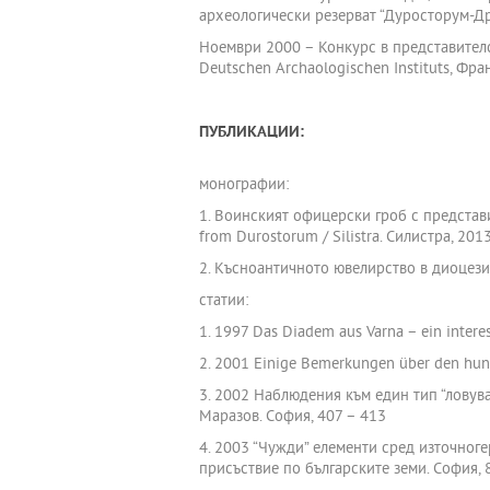
археологически резерват “Дуросторум-Д
Ноември 2000 – Конкурс в представител
Deutschen Archaologischen Instituts, Фр
ПУБЛИКАЦИИ:
монографии:
1. Воинският офицерски гроб с представит
from Durostorum / Silistra. Силистра, 2013
2. Късноaнтичното ювелирство в диоцезит
статии:
1. 1997 Das Diadem aus Varna – ein interess
2. 2001 Einige Bemerkungen über den hunn
3. 2002 Наблюдения към един тип “ловува
Маразов. София, 407 – 413
4. 2003 “Чужди” елементи сред източноге
присъствие по българските земи. София, 