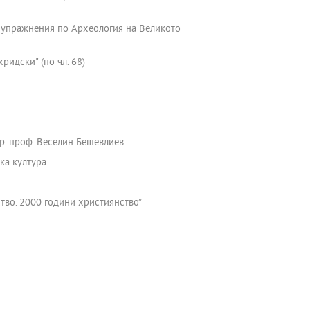
рс упражнения по Археология на Великото
ридски" (по чл. 68)
р. проф. Веселин Бешевлиев
ка култура
тво. 2000 години християнство”