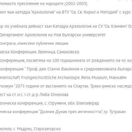
Великото преселение на народите (2002-2003).
нт към катедра “Археология” на ВТУ “Св. Св. Кирил и Методий” с ку
 по учебната дейност към Катедра Археология на СУ "Св. Климент Ох
Департамент Археология на Нов Български университет
 конгреси, изнесени публични лекции
ическа Конференция, Гюлечица, Самоковско
онференция, посветена на 100 годишнината от рождението на чл. ко
онференция “ Проф. дин Станчо Ваклинов и средновековната българс
gemeinschaft Fruhgeschichtliche Archaologie. Reiss Museum, Манхайм
озиум “2075 години от въстанието на Спартак. Трако-римско наследс
т на ст. н.с. І ст. д-р Люба Огненова
огическа конференция, с. Струмяни, обл. Благоевград
ическа конференция “Долния Дунав през античността”, гр. Тутракан
огила, с. Мъдрец, Старозагорско