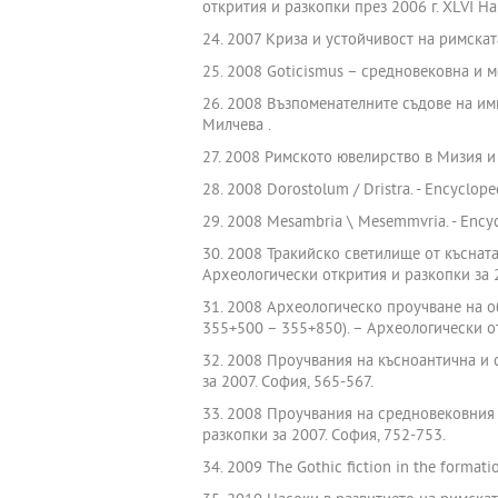
открития и разкопки през 2006 г. XLVІ 
24. 2007 Криза и устойчивост на римската
25. 2008 Goticismus – средновековна и м
26. 2008 Възпоменателните съдове на имп
Милчева .
27. 2008 Римското ювелирство в Мизия и Тр
28. 2008 Dorostolum / Dristra. - Encyclope
29. 2008 Mesambria \ Mesemmvria. - Encycl
30. 2008 Тракийско светилище от късната
Археологически открития и разкопки за 2
31. 2008 Археологическо проучване на о
355+500 – 355+850). – Археологически от
32. 2008 Проучвания на късноантична и 
за 2007. София, 565-567.
33. 2008 Проучвания на средновековния н
разкопки за 2007. София, 752-753.
34. 2009 The Gothic fiction in the formatio