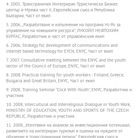
4. 2005, Трансграничен Интегриран Туристически Бизнес
център и Мрежа част II, Европейския съюз и Република
България, Част от екип
5. 2006, „Разработване и изпълнение на програма Hi-Po за
управление на човешките ресурси”, ЛУКОЙЛ НЕФТОХИМ
БУРГАС, Разработчик и част от управленския екип
6. 2006, Strategy for development of communications and
internet based technology for EYCN, ENYC, Част от екип
7. 2007, Consultative meeting between the ENYC and the youth
sector of the Council of Europe, ENYC, Част от екип
8. 2008, Practical training for youth workers - Finland, Greece,
Bulgaria and Great Britain, ENYC, Част от екип
9. 2008, Training Seminar “Click With Youth”, ENYC, Разработчик и
участник
10. 2008, Intercultural and Interreligious Dialogue in Youth Work,
MINISTRY OF EDUCATION, YOUTH AND SPORTS OF THE CZECH
REPUBLIC, Разработчик и участник
11. 2008, „Изготвяне на анализи за инвестиционния потенциал,
развитието на интегриран туризъм и оценка на нуждите от
обучение в трансграничния регион”, Европейския съюз и