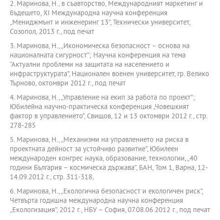
2. Маринова, Н., в съавторство, Международният маркетинг и
бъдещето, XI Международна научна конференция
„Мениджмънт и инженеринг 13”, Технически университет,
Созопол, 2013 г., под печат
3. Маринова, Н., „Икономическа безопасност – основа на
националната сигурност”; Научна конференция на тема
“Актуални проблеми на защитата на населението и
инфраструктурата”, Национален военен университет, гр. Велико
Търново, октомври 2012 г., под печат
4. Маринова, Н., „Управление на екип за работа по проект”;
Юбилейна научно-практическа конференция „Човешкият
фактор в управлението”, Свищов, 12 и 13 октомври 2012 г., стр.
278-285
5. Маринова, Н., „Механизми на управлението на риска в
проектната дейност за устойчиво развитие”, Юбилеен
международен конгрес наука, образование, технологии, „40
години България – космическа държава”, БАН, Том 1, Варна, 12-
14.09.2012 г., стр. 311-318,
6. Маринова, Н., „Екологична безопасност и екологичен риск”,
Четвърта годишна международна научна конференция
„Екологизация”, 2012 г., НБУ – София, 07.08.06.2012 г., под печат