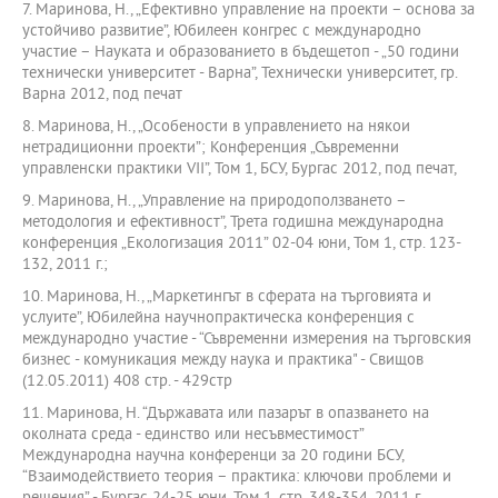
7. Маринова, Н., „Ефективно управление на проекти – основа за
устойчиво развитие”, Юбилеен конгрес с международно
участие – Науката и образованието в бъдещетоп - „50 години
технически университет - Варна”, Технически университет, гр.
Варна 2012, под печат
8. Маринова, Н., „Особености в управлението на някои
нетрадиционни проекти”; Конференция „Съвременни
управленски практики VII”, Том 1, БСУ, Бургас 2012, под печат,
9. Маринова, Н., „Управление на природоползването –
методология и ефективност”, Трета годишна международна
конференция „Екологизация 2011” 02-04 юни, Том 1, стр. 123-
132, 2011 г.;
10. Маринова, Н., „Маркетингът в сферата на търговията и
услуите”, Юбилейна научнопрактическа конференция с
международно участие - “Съвременни измерения на търговския
бизнес - комуникация между наука и практика" - Свищов
(12.05.2011) 408 стр. - 429стр
11. Маринова, Н. “Държавата или пазарът в опазването на
околната среда - единство или несъвместимост”
Международна научна конференци за 20 години БСУ,
“Взаимодействието теория – практика: ключови проблеми и