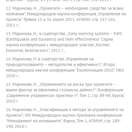
решения” - Бургас 24-25 юни, Том 1, стр. 348-354, 2011 г.
12. Маринова, Н., „Проектите – необходимо средство за всяка
компания”, Международна научна конференция „Управление на
проекти” Трявна 15 и 16 април 2011, АПИУИ, стр. 147-161,
2011 г.;
13. Маринова, Н., в съавторство, „Early warning systems – EWS
(Earthquakes and tsunamis) and their effectiveness” Седма
научна конференция с международно участие „Космос,
Екология, Безопасност”, 2011 г.,
14. Маринова, Н. в съавторство „Управление на
природоползването – методология и ефективност”, Втора
международна научна конференция ”Екологизация-2010”, НБУ,
2010 г.;
15. Маринова, Н., „Управлението на риска при проектите –
важен фактор за ефективна стопанска дейност”, Конференция
„Съвременни управленски практики V”, Том 1, стр. 89-98, Бургас
2010 г.
16. Маринова, Н., „Класификация и методи за управлението на
проекти?, VІІІ Международна научно-приложна конференция
"Мениджмънт на иновациите", Варна, Том 1, АПИУИ, стр. 189-
198, 2010 г.