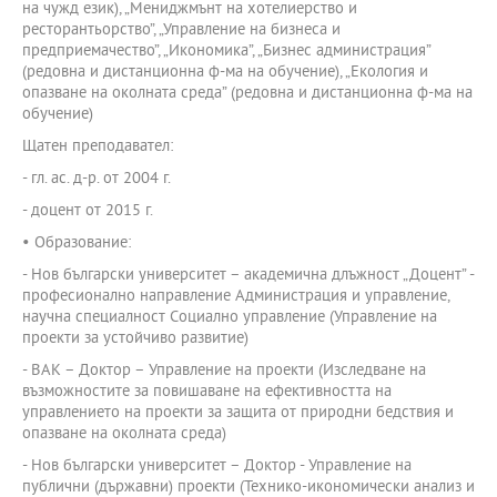
на чужд език), „Мениджмънт на хотелиерство и
ресторантьорство”, „Управление на бизнеса и
предприемачество”, „Икономика”, „Бизнес администрация”
(редовна и дистанционна ф-ма на обучение), „Екология и
опазване на околната среда” (редовна и дистанционна ф-ма на
обучение)
Щатен преподавател:
- гл. ас. д-р. от 2004 г.
- доцент от 2015 г.
• Образование:
- Нов български университет – академична длъжност „Доцент” -
професионално направление Администрация и управление,
научна специалност Социално управление (Управление на
проекти за устойчиво развитие)
- ВАК – Доктор – Управление на проекти (Изследване на
възможностите за повишаване на ефективността на
управлението на проекти за защита от природни бедствия и
опазване на околната среда)
- Нов български университет – Доктор - Управление на
публични (държавни) проекти (Технико-икономически анализ и