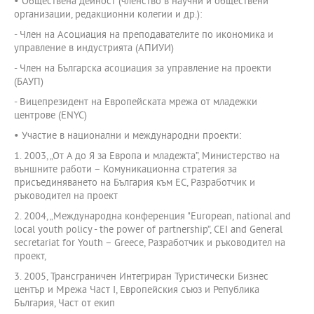
• Обществена дейност (членство в научни и обществени
организации, редакционни колегии и др.):
- Член на Асоциация на преподавателите по икономика и
управление в индустрията (АПИУИ)
- Член на Българска асоциация за управление на проекти
(БАУП)
- Вицепрезидент на Европейската мрежа от младежки
центрове (ENYC)
• Участие в национални и международни проекти:
1. 2003, „От А до Я за Европа и младежта”, Министерство на
външните работи – Комуникационна стратегия за
присъединяването на България към ЕС, Разработчик и
ръководител на проект
2. 2004, „Международна конференция "European, national and
local youth policy - the power of partnership”, CEI and General
secretariat for Youth – Greece, Разработчик и ръководител на
проект,
3. 2005, Трансграничен Интегриран Туристически Бизнес
център и Мрежа Част I, Европейския съюз и Република
България, Част от екип