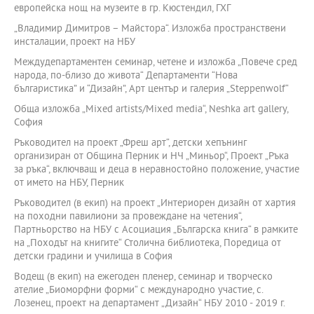
европейска нощ на музеите в гр. Кюстендил, ГХГ
„Владимир Димитров – Майстора“. Изложба пространствени
инсталации, проект на НБУ
Междудепартаментен семинар, четене и изложба „Повече сред
народа, по-близо до живота“ Департаменти “Нова
българистика” и “Дизайн”, Арт център и галерия „Steppenwolf“
Обща изложба „Mixed artists/Mixed media“, Neshka art gallery,
София
Ръководител на проект „Фреш арт“, детски хепънинг
организиран от Община Перник и НЧ „Миньор“, Проект „Ръка
за ръка“, включващ и деца в неравностойно положение, участие
от името на НБУ, Перник
Ръководител (в екип) на проект „Интериорен дизайн от хартия
на походни павилиони за провеждане на четения“,
Партньорство на НБУ с Асоциация „Българска книга“ в рамките
на „Походът на книгите“ Столична библиотека, Поредица от
детски градини и училища в София
Водещ (в екип) на ежегоден пленер, семинар и творческо
ателие „Биоморфни форми“ с международно участие, с.
Лозенец, проект на департамент „Дизайн“ НБУ 2010 - 2019 г.