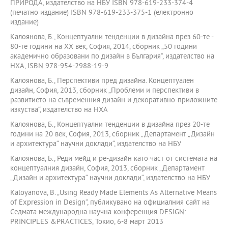
ПРИРОДА, издателство на НБУ ISBN 978-619-233-374-4
(печатно издание) ISBN 978-619-233-375-1 (електронно
издание)
Калоянова, Б., Концептуални тенденции в дизайна през 60-те -
80-те години на ХХ век, София, 2014, сборник „50 години
академично образовани по дизайн в България“, издателство на
НХА, ISBN 978-954-2988-19-9
Калоянова, Б., Перспективи пред дизайна. Концептуален
дизайн, София, 2013, сборник „Проблеми и перспективи в
развитието на съвременния дизайн и декоративно-приложните
изкуства“, издателство на НХА
Калоянова, Б., Концептуални тенденции в дизайна през 20-те
години на 20 век, София, 2013, сборник „Департамент „Дизайн
и архитектура“ научни доклади“, издателство на НБУ
Калоянова, Б., Реди мейд и ре-дизайн като част от системата на
концептуалния дизайн, София, 2013, сборник „Департамент
„Дизайн и архитектура“ научни доклади“, издателство на НБУ
Kaloyanova, B. „Using Ready Made Elements As Alternative Means
of Expression in Design“, публикувано на официалния сайт на
Седмата международна научна конференция DESIGN:
PRINCIPLES &PRACTICES, Токио, 6-8 март 2013