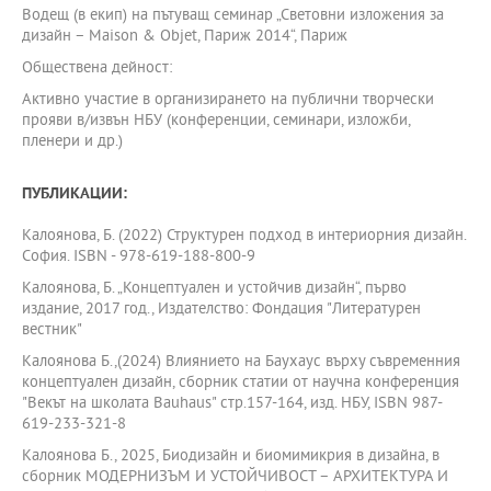
Водещ (в екип) на пътуващ семинар „Световни изложения за
дизайн – Maison & Objet, Париж 2014“, Париж
Обществена дейност:
Активно участие в организирането на публични творчески
прояви в/извън НБУ (конференции, семинари, изложби,
пленери и др.)
ПУБЛИКАЦИИ:
Калоянова, Б. (2022) Структурен подход в интериорния дизайн.
София. ISBN - 978-619-188-800-9
Калоянова, Б. „Концептуален и устойчив дизайн“, първо
издание, 2017 год., Издателство: Фондация "Литературен
вестник"
Калоянова Б.,(2024) Влиянието на Баухаус върху съвременния
концептуален дизайн, сборник статии от научна конференция
"Векът на школата Bauhaus" стр.157-164, изд. НБУ, ISBN 987-
619-233-321-8
Калоянова Б., 2025, Биодизайн и биомимикрия в дизайна, в
сборник МОДЕРНИЗЪМ И УСТОЙЧИВОСТ – АРХИТЕКТУРА И