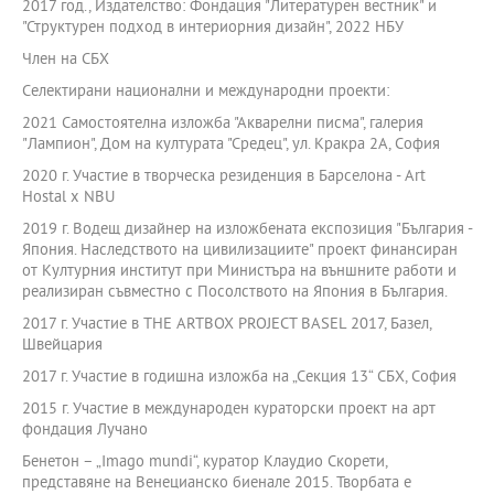
2017 год., Издателство: Фондация "Литературен вестник" и
"Структурен подход в интериорния дизайн", 2022 НБУ
Член на СБХ
Селектирани национални и международни проекти:
2021 Самостоятелна изложба "Акварелни писма", галерия
"Лампион", Дом на културата "Средец", ул. Кракра 2А, София
2020 г. Участие в творческа резиденция в Барселона - Аrt
Hostal x NBU
2019 г. Водещ дизайнер на изложбената експозиция "България -
Япония. Наследството на цивилизациите" проект финансиран
от Културния институт при Министъра на външните работи и
реализиран съвместно с Посолството на Япония в България.
2017 г. Участие в THE ARTBOX PROJECT BASEL 2017, Базел,
Швейцария
2017 г. Участие в годишна изложба на „Секция 13“ СБХ, София
2015 г. Участие в международен кураторски проект на арт
фондация Лучано
Бенетон – „Imago mundi“, куратор Клаудио Скорети,
представяне на Венецианско биенале 2015. Творбата е