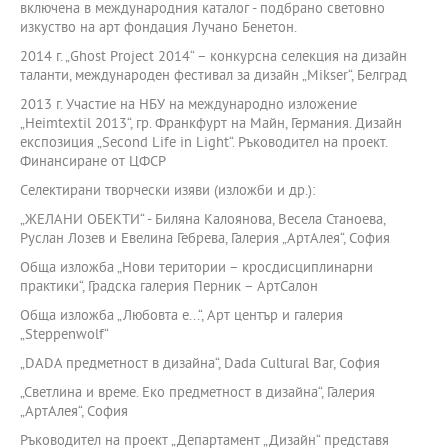
включена в международния каталог - подбрано световно
изкуство на арт фондация Лучано Бенетон.
2014 г. „Ghost Project 2014“ – конкурсна селекция на дизайн
таланти, международен фестивал за дизайн „Mikser“, Белград
2013 г. Участие на НБУ на международно изложение
„Heimtextil 2013“, гр. Франкфурт на Майн, Германия. Дизайн
експозиция „Second Life in Light“. Ръководител на проект.
Финансиране от ЦФСР
Селектирани творчески изяви (изложби и др.):
„ЖЕЛАНИ ОБЕКТИ“ - Биляна Калоянова, Весела Станоева,
Руслан Лозев и Евелина Гебрева, Галерия „АртАлея“, София
Обща изложба „Нови територии – кросдисциплинарни
практики“, Градска галерия Перник – АртСалон
Обща изложба „Любовта е...“, Арт център и галерия
„Steppenwolf“
„DADA предметност в дизайна“, Dada Cultural Bar, София
„Светлина и време. Еко предметност в дизайна“, Галерия
„АртАлея“, София
Ръководител на проект „Департамент „Дизайн“ представя