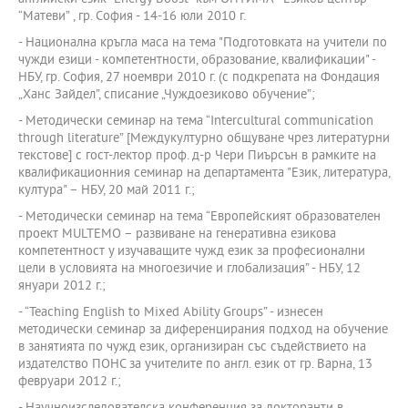
“Матеви” , гр. София - 14-16 юли 2010 г.
- Национална кръгла маса на тема "Подготовката на учители по
чужди езици - компетентности, образование, квалификации" -
НБУ, гр. София, 27 ноември 2010 г. (с подкрепата на Фондация
„Ханс Зайдел”, списание „Чуждоезиково обучение”;
- Методически семинар на тема “Intercultural communication
through literature” [Междукултурно общуване чрез литературни
текстове] с гост-лектор проф. д-р Чери Пиърсън в рамките на
квалификационния семинар на департамента "Език, литература,
култура" – НБУ, 20 май 2011 г.;
- Методически семинар на тема “Европейският образователен
проект MULTEMO – развиване на генеративна езикова
компетентност у изучаващите чужд език за професионални
цели в условията на многоезичие и глобализация” - НБУ, 12
януари 2012 г.;
- “Teaching English to Mixed Ability Groups” - изнесен
методически семинар за диференцирания подход на обучение
в занятията по чужд език, организиран със съдействието на
издателство ПОНС за учителите по англ. език от гр. Варна, 13
февруари 2012 г.;