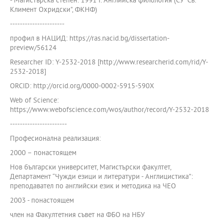
- Магистърска степен: 1991 г. Английска филология (СУ "Св.
Климент Охридски", ФКНФ)
----------------------
профил в НАЦИД: https://ras.nacid.bg/dissertation-
preview/56124
Researcher ID: Y-2532-2018 [http://www.researcherid.com/rid/Y-
2532-2018]
ORCID: http://orcid.org/0000-0002-5915-590X
Web of Science:
https://www.webofscience.com/wos/author/record/Y-2532-2018
-----------------------
Професионална реализация:
2000 – понастоящем
Нов български университет, Магистърски факултет,
Департамент “Чужди езици и литератури - Англицистика”:
преподавател по английски език и методика на ЧЕО
2003 - понастоящем
член на Факултетния съвет на ФБО на НБУ