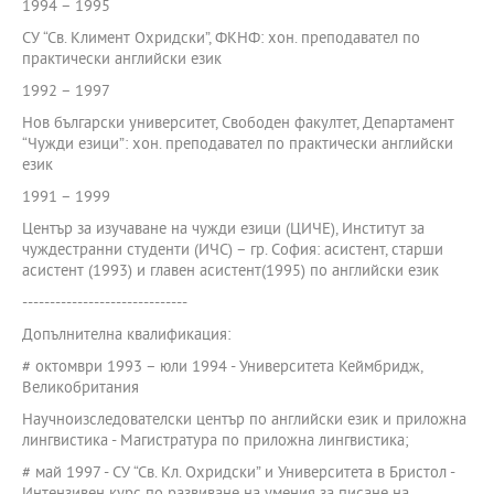
1994 – 1995
СУ “Св. Климент Охридски”, ФКНФ: хон. преподавател по
практически английски език
1992 – 1997
Нов български университет, Свободен факултет, Департамент
“Чужди езици”: хон. преподавател по практически английски
език
1991 – 1999
Център за изучаване на чужди езици (ЦИЧЕ), Институт за
чуждестранни студенти (ИЧС) – гр. София: асистент, старши
асистент (1993) и главен асистент(1995) по английски език
------------------------------
Допълнителна квалификация:
# октомври 1993 – юли 1994 - Университета Кеймбридж,
Великобритания
Научноизследователски център по английски език и приложна
лингвистика - Магистратура по приложна лингвистика;
# май 1997 - СУ “Св. Кл. Охридски” и Университета в Бристол -