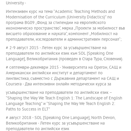
University -
Интензивен курс на тема “Academic Teaching Methods and
Modernisation of the Curriculum (University Didactics)” по
програма BG09 „Фонд за стипендии на европейското
икономическо пространство“, мярка „Проекти за мобилност във
висшето образование и науката“, компонент „Мобилност на
преподаватели, изследователи и административен персонал“;
# 2-9 август 2015 - Летен курс за усъвършенстване на
преподаватели по английски език към SOL [Speaking One
Language], Великобритания (проведен в Стара Тура, Словения).
# септември-декември 2015 - Университета на Орегон, САЩ и
Американски английски институт и департамент по
лингвистика, съвместно с Държавния департамент на САЩ и
Coursera - Два интензивни онлайн методически курсa за
усъвършенстване на преподаватели по английски език –
“Shaping the Way We Teach English 1: The Landscape of English
Language Teaching” и “Shaping the Way We Teach English 2:
Paths to Success in ELT”
# август 2018 - SOL [Speaking One Language], North Devon,
Великобритания - Летен курс за усъвършенстване на
преподаватели по английски език