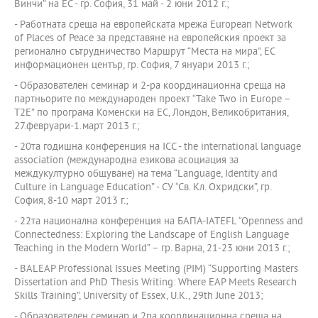
Винчи” на ЕС - гр. София, 31 май - 2 юни 2012 г.;
- Работната среща на европейската мрежа European Network
of Places of Peace за представяне на европейския проект за
регионално сътрудничество Маршрут “Места на мира”, ЕС
информационен център, гр. София, 7 януари 2013 г.;
- Образователен семинар и 2-ра координационна среща на
партньорите по международен проект “Take Two in Europe –
T2E” по програма Коменски на ЕС, Лондон, Великобритания,
27.февруари-1.март 2013 г.;
- 20та годишна конференция на ICC - the international language
association (международна езикова асоциация за
междукултурно общуване) на тема “Language, Identity and
Culture in Language Education” - СУ “Св. Кл. Охридски”, гр.
София, 8-10 март 2013 г.;
- 22та национална конференция на БАПА-IATEFL “Openness and
Connectedness: Exploring the Landscape of English Language
Teaching in the Modern World” – гр. Варна, 21-23 юни 2013 г.;
- BALEAP Professional Issues Meeting (PIM) “Supporting Masters
Dissertation and PhD Thesis Writing: Where EAP Meets Research
Skills Training”, University of Essex, U.K., 29th June 2013;
- Образователен семинар и 2ра координационна среща на