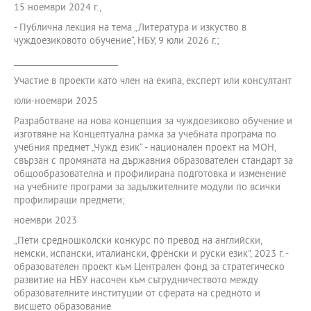
15 ноември 2024 г.,
- Публична лекция на тема „Литература и изкуство в
чуждоезиковото обучение“, НБУ, 9 юли 2026 г.;
_________________________
Участие в проекти като член на екипа, експерт или консултант
юли-ноември 2025
Разработване на нова концепция за чуждоезиково обучение и
изготвяне на Концептуална рамка за учебната програма по
учебния предмет „Чужд език“ - национален проект на МОН,
свързан с промяната на държавния образователен стандарт за
общообразователна и профилирана подготовка и изменение
на учебните програми за задължителните модули по всички
профилиращи предмети;
ноември 2023
„Пети средношколски конкурс по превод на английски,
немски, испански, италиански, френски и руски език", 2023 г. -
образователен проект към Централен фонд за стратегическо
развитие на НБУ насочен към сътрудничеството между
образователните институции от сферата на средното и
висшето образование