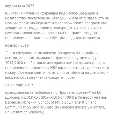
януари-юни 2022
Юбилейна научна конференция под наслов „Традиция и
новаторство“, посветена на 30-годишнината от създаването на
Нов български университет и филологическите програми към
департамент „Чужди езици и култури“, НБУ, 4-5 юни 2022 г. -
научноизследователски проект към Централен фонд за
стратегическо развитие на НБУ - ръководител на проекта
ноември 2019
„Трети средношколски конкурс по превод на английски,
немски, испански, италиански, френски и руски език", уч.
2019/2020 г. - образователен проект към Централен фонд за
стратегическо развитие на НБУ насочен към сътрудничеството
между образователните институции от сферата на средното и
висшето образование- ръководител проект
11-15 март 2019
преподавателска мобилност по Програма „Еразъм+“ на ЕС
(Договор №2018 -1-BG01-KA103-047084) в Университета във
Валенсия, Испания (School of Philology, Translation and
Communication Studies, Dpto. de Filología Inglesa y Alemana,
Universitat de Valencia);