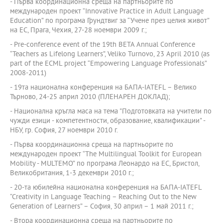
- Първа координационна среща на партньорите по
международен проект “Innovative Practice in Adult Language
Education” по програма Грундтвиг за “Учене през целия живот”
на ЕС, Прага, Чехия, 27-28 ноември 2009 г.;
- Pre-conference event of the 19th BETA Annual Conference
“Teachers as Lifelong Learners”, Veliko Turnovo, 23 April 2010 (as
part of the ECML project “Empowering Language Professionals”
2008-2011)
- 19та национална конференция на БАПА-IATEFL – Велико
Търново, 24-25 април 2010 (ПЛЕНАРЕН ДОКЛАД);
- Национална кръгла маса на тема "Подготовката на учители по
чужди езици - компетентности, образование, квалификации" -
НБУ, гр. София, 27 ноември 2010 г.
- Първа координационна среща на партньорите по
международен проект “The Multilingual Toolkit for European
Mobility - MULTEMO” по програма Леонардо на ЕС, Бристол,
Великобритания, 1-3 декември 2010 г.;
- 20-та юбилейна национална конференция на БАПА-IATEFL
“Creativity in Language Teaching – Reaching Out to the New
Generation of Learners” – София, 30 април – 1 май 2011 г.;
- Втора координационна среща на партньорите по