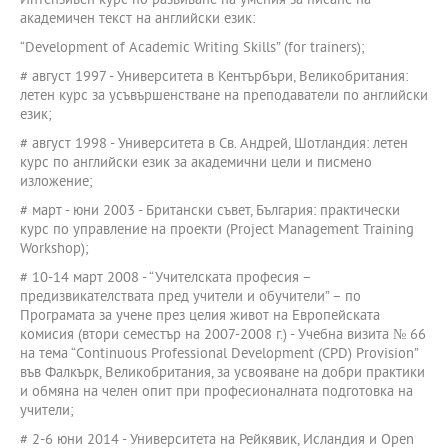
Интензивен курс по развиване на умения за писане на
академичен текст на английски език:
“Development of Academic Writing Skills” (for trainers);
# август 1997 - Университета в Кентърбъри, Великобритания:
летен курс за усъвършенстване на преподаватели по английски
език;
# август 1998 - Университета в Св. Андрей, Шотландия: летен
курс по английски език за академични цели и писмено
изложение;
# март - юни 2003 - Британски съвет, България: практически
курс по управление на проекти (Project Management Training
Workshop);
# 10-14 март 2008 - “Учителската професия –
предизвикателствата пред учители и обучители” – по
Програмата за учене през целия живот на Европейската
комисия (втори семестър на 2007-2008 г.) - Учебна визита № 66
на тема “Continuous Professional Development (CPD) Provision”
във Фалкърк, Великобритания, за усвояване на добри практики
и обмяна на челен опит при професионалната подготовка на
учители;
# 2-6 юни 2014 - Университета на Рейкявик, Исландия и Open