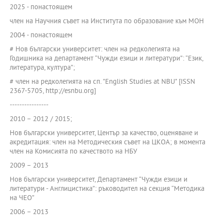
2025 - понастоящем
член на Научния съвет на Института по образование към МОН
2004 - понастоящем
# Нов български университет: член на редколегията на
Годишника на департамент “Чужди езици и литератури”: “Език,
литература, култура”;
# член на редколегията на сп. "English Studies at NBU" [ISSN
2367-5705, http://esnbu.org]
----------------
2010 – 2012 / 2015;
Нов български университет, Център за качество, оценяване и
акредитация: член на Методическия съвет на ЦКОА; в момента
член на Комисията по качеството на НБУ
2009 – 2013
Нов български университет, Департамент “Чужди езици и
литератури - Англицистика”: ръководител на секция “Методика
на ЧЕО”
2006 – 2013