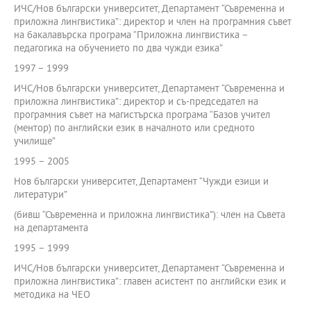
ИЧС/Нов български университет, Департамент “Съвременна и
приложна лингвистика”: директор и член на програмния съвет
на бакалавърска програма “Приложна лингвистика –
педагогика на обучението по два чужди езика”
1997 – 1999
ИЧС/Нов български университет, Департамент “Съвременна и
приложна лингвистика”: директор и съ-председател на
програмния съвет на магистърска програма “Базов учител
(ментор) по английски език в началното или средното
училище”
1995 – 2005
Нов български университет, Департамент “Чужди езици и
литератури”
(бивш “Съвременна и приложна лингвистика”): член на Съвета
на департамента
1995 – 1999
ИЧС/Нов български университет, Департамент “Съвременна и
приложна лингвистика”: главен асистент по английски език и
методика на ЧЕО