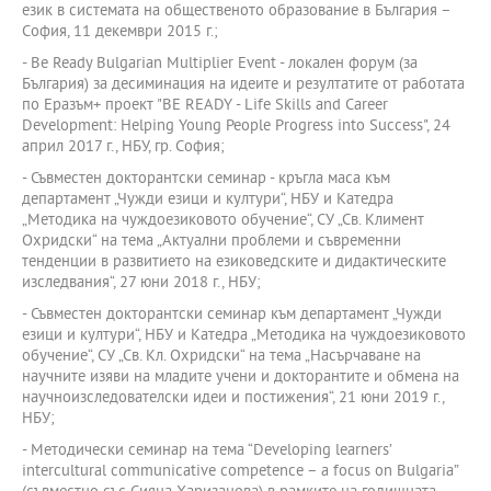
език в системата на общественото образование в България –
София, 11 декември 2015 г.;
- Be Ready Bulgarian Multiplier Event - локален форум (за
България) за десиминация на идеите и резултатите от работата
по Еразъм+ проект "BE READY - Life Skills and Career
Development: Helping Young People Progress into Success", 24
април 2017 г., НБУ, гр. София;
- Съвместен докторантски семинар - кръгла маса към
департамент „Чужди езици и култури“, НБУ и Катедра
„Методика на чуждоезиковото обучение“, СУ „Св. Климент
Охридски“ на тема „Актуални проблеми и съвременни
тенденции в развитието на езиковедските и дидактическите
изследвания“, 27 юни 2018 г., НБУ;
- Съвместен докторантски семинар към департамент „Чужди
езици и култури“, НБУ и Катедра „Методика на чуждоезиковото
обучение“, СУ „Св. Кл. Охридски“ на тема „Насърчаване на
научните изяви на младите учени и докторантите и обмена на
научноизследователски идеи и постижения“, 21 юни 2019 г.,
НБУ;
- Методически семинар на тема “Developing learners’
intercultural communicative competence – a focus on Bulgaria”