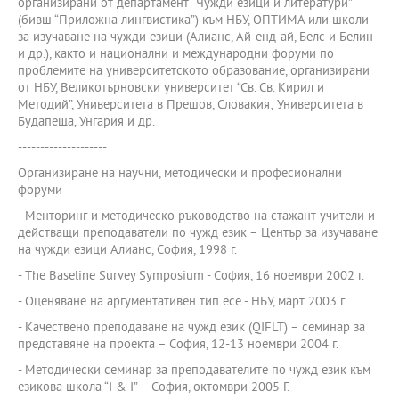
организирани от департамент “Чужди езици и литератури”
(бивш “Приложна лингвистика”) към НБУ, ОПТИМА или школи
за изучаване на чужди езици (Алианс, Ай-енд-ай, Белс и Белин
и др.), както и национални и международни форуми по
проблемите на университетското образование, организирани
от НБУ, Великотърновски университет “Св. Св. Кирил и
Методий”, Университета в Прешов, Словакия; Университета в
Будапеща, Унгария и др.
--------------------
Организиране на научни, методически и професионални
форуми
- Менторинг и методическо ръководство на стажант-учители и
действащи преподаватели по чужд език – Център за изучаване
на чужди езици Алианс, София, 1998 г.
- The Baseline Survey Symposium - София, 16 ноември 2002 г.
- Оценяване на аргументативен тип есе - НБУ, март 2003 г.
- Качествено преподаване на чужд език (QIFLT) – семинар за
представяне на проекта – София, 12-13 ноември 2004 г.
- Методически семинар за преподавателите по чужд език към
езикова школа “I & I” – София, октомври 2005 Г.