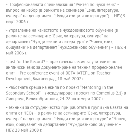
- Професионалната специализация “Учител по чужд език” –
въпрос на избор (в рамките на семинара “Език, литература,
култура” на департамент “Чужди езици и литератури”) – НБУ, 9
март 2006 г.
- Управление на качеството в чуждоезиковото обучение (в
рамките на семинарите “Език, литература, култура” на
департамент “Чужди езици и литератури” и “Човек, език,
общуване” на департамент “Чуждоезиково обучение” ) – НБУ, 4
май 2006 г.
- Just for the Record? – практическа сесия за учителите по
английски език за документиране на техния професионален
опит – Pre-conference event of BETA-IATEFL on Teacher
Development, Благоевград, 18 май 2007 г.
- Работната среща на екипа по проект “Mentoring in the
Secondary School” – (международен проект по Comenius 2.1) в
Ливърпул, Великобритания, 24-28 октомври 2007 г.
- Техники за сътрудничество при работата в групи (на базата на
опита от ЧЕО) – в рамките на семинарите “Език, литература,
култура” на департамент “Чужди езици и литератури” и “Човек,
език, общуване” на департамент “Чуждоезиково обучение” –
НБУ, 28 май 2008 г.