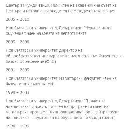
Център за чужди езици, НБУ: член на академичния съвет на
Центъра и методик, ръководител на методическата секция
2005 – 2010
Нов български университет, Департамент “Чуждоезиково
обучение”: член на Съвета на департамента
2003 – 2008
Нов български университет: директор на
общообразователните курсове по чужд език към Факултета за
базово образование (ФБО)
2001 – 2003
Нов български университет, Магистърски факултет: член на
Факултетния съвет на МФ
1998 – 2003
Нов български университет, Департамент “Приложна
лингвистика”: директор и член на програмния съвет на
магистърска програма “Лингводидактика” (бивша “Приложна
лингвистика – педагогика на обучението по чужди езици”)
1998 – 1999