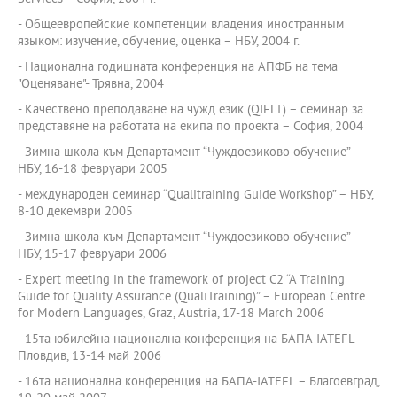
- Общеевропейские компетенции владения иностранным
языком: изучение, обучение, оценка – НБУ, 2004 г.
- Национална годишната конференция на АПФБ на тема
"Оценяване"- Трявна, 2004
- Качествено преподаване на чужд език (QIFLT) – семинар за
представяне на работата на екипа по проекта – София, 2004
- Зимна школа към Департамент “Чуждоезиково обучение” -
НБУ, 16-18 февруари 2005
- международен семинар “Qualitraining Guide Workshop” – НБУ,
8-10 декември 2005
- Зимна школа към Департамент “Чуждоезиково обучение” -
НБУ, 15-17 февруари 2006
- Expert meeting in the framework of project C2 “A Training
Guide for Quality Assurance (QualiTraining)” – European Centre
for Modern Languages, Graz, Austria, 17-18 March 2006
- 15та юбилейна национална конференция на БАПА-IATEFL –
Пловдив, 13-14 май 2006
- 16та национална конференция на БАПА-IATEFL – Благоевград,