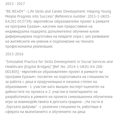
2015 - 2017
"BE READY" - Life Skills and Career Development: Helping Young
People Progress into Success" (Reference number: 2015-1-UK01-
KA201-013739)- европейски образователен проект в рамките
на програма Еразъм+, насочен към предоставяне на
индивидуална подкрепа, допълнително обучение и/или
диференцирана подготовка на младите хора с цел развиване
на житейските им умения и подпомагане на тяхната
професионална реализация;
2015-2016
"Simulated Practice for Skills Development in Social Services and
Healthcare (Digital Bridges)" [Ref. No. 2014-1-UK01-KA 200-
001805] - европейски образователен проект в рамките на
програма Еразъм+, посветен на подготовката на специалисти
за работа с деца в предучилищна и начална степен на
образование - 1. участие като външен експерт-оценител на
дейностите по проекта и 2. участие в пилотирането на
разработената в рамките на проекта симулационна обучителна
игра за взаимодействията в детската градина - „На гости в
„Горската дъбрава" - с различни специалисти, работещи в
сферата на възпитанието и обучението на деца