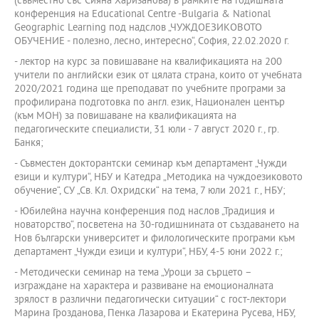
(съвместно със Сияна Харизанова) в рамките на годишната
конференция на Educational Centre -Bulgaria & National
Geographic Learning под надслов „ЧУЖДОЕЗИКОВОТО
ОБУЧЕНИЕ - полезно, лесно, интересно“, София, 22.02.2020 г.
- лектор на курс за повишаване на квалификацията на 200
учители по английски език от цялата страна, които от учебната
2020/2021 година ще преподават по учебните програми за
профилирана подготовка по англ. език, Национален център
(към МОН) за повишаване на квалификацията на
педагогическите специалисти, 31 юли - 7 август 2020 г., гр.
Банкя;
- Съвместен докторантски семинар към департамент „Чужди
езици и култури“, НБУ и Катедра „Методика на чуждоезиковото
обучение“, СУ „Св. Кл. Охридски“ на тема, 7 юли 2021 г., НБУ;
- Юбилейна научна конференция под наслов „Традиция и
новаторство“, посветена на 30-годишнината от създаването на
Нов български университет и филологическите програми към
департамент „Чужди езици и култури“, НБУ, 4-5 юни 2022 г.;
- Методически семинар на тема „Уроци за сърцето –
изграждане на характера и развиване на емоционалната
зрялост в различни педагогически ситуации“ с гост-лектори
Марина Грозданова, Пенка Лазарова и Екатерина Русева, НБУ,