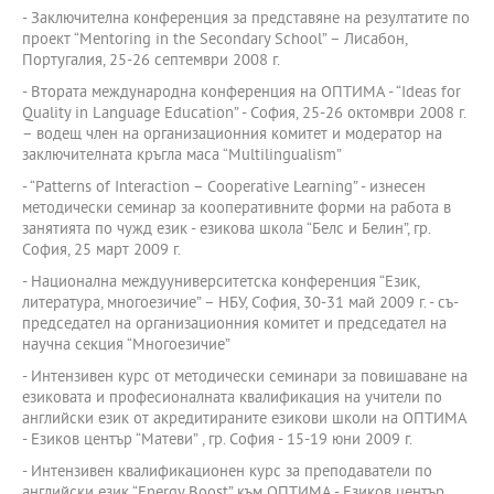
- Заключителна конференция за представяне на резултатите по
проект “Mentoring in the Secondary School” – Лисабон,
Португалия, 25-26 септември 2008 г.
- Втората международна конференция на ОПТИМА - “Ideas for
Quality in Language Education” - София, 25-26 октомври 2008 г.
– водещ член на организационния комитет и модератор на
заключителната кръгла маса “Multilingualism”
- “Patterns of Interaction – Cooperative Learning” - изнесен
методически семинар за кооперативните форми на работа в
занятията по чужд език - езикова школа “Белс и Белин”, гр.
София, 25 март 2009 г.
- Национална междууниверситетска конференция “Език,
литература, многоезичие” – НБУ, София, 30-31 май 2009 г. - съ-
председател на организационния комитет и председател на
научна секция “Многоезичие”
- Интензивен курс от методически семинари за повишаване на
езиковата и професионалната квалификация на учители по
английски език от акредитираните езикови школи на ОПТИМА
- Езиков център “Матеви” , гр. София - 15-19 юни 2009 г.
- Интензивен квалификационен курс за преподаватели по
английски език “Energy Boost” към ОПТИМА - Езиков център