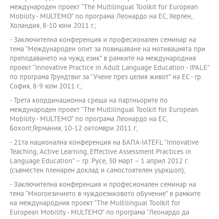
международен проект “The Multilingual Toolkit for European
Mobility - MULTEMO” по програма Леонардо на ЕС, Херлен,
Холандия, 8-10 юни 2011 г.;
- Заключителна конференция и професионален семинар на
тема “Международен опит за повишаване на мотивацията при
преподаването на чужд език” в рамките на международния
проект “Innovative Practice in Adult Language Education - IPALE”
по програма Грундтвиг за “Учене през целия живот” на ЕС - гр.
София, 8-9 юли 2011 г.;
- Трета координационна среща на партньорите по
международен проект “The Multilingual Toolkit for European
Mobility - MULTEMO” по програма Леонардо на ЕС,
Бохолт,Германия, 10-12 октомври 2011 г;
- 21та национална конференция на БАПА-IATEFL “Innovative
Teaching, Active Learning, Effective Assessment Practices in
Language Education” – гр. Русе, 30 март – 1 април 2012 г.
(съвместен пленарен доклад и самостоятелен уъркшоп);
- Заключителна конференция и професионален семинар на
тема “Многоезичието в чуждоезиковото обучение” в рамките
на международния проект “The Multilingual Toolkit for
European Mobility - MULTEMO” по програма “Леонардо да