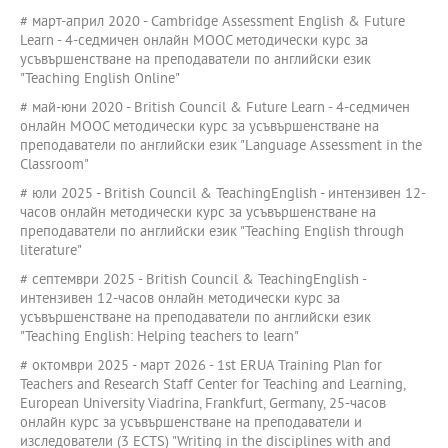
# март-април 2020 - Cambridge Assessment English & Future
Learn - 4-седмичен онлайн MOOC методически курс за
усъвършенстване на преподаватели по английски език
"Teaching English Online"
# май-юни 2020 - British Council & Future Learn - 4-седмичен
онлайн MOOC методически курс за усъвършенстване на
преподаватели по английски език "Language Assessment in the
Classroom"
# юли 2025 - British Council & TeachingEnglish - интензивен 12-
часов онлайн методически курс за усъвършенстване на
преподаватели по английски език "Teaching English through
literature"
# септември 2025 - British Council & TeachingEnglish -
интензивен 12-часов онлайн методически курс за
усъвършенстване на преподаватели по английски език
"Teaching English: Helping teachers to learn"
# октомври 2025 - март 2026 - 1st ERUA Training Plan for
Teachers and Research Staff Center for Teaching and Learning,
European University Viadrina, Frankfurt, Germany, 25-часов
онлайн курс за усъвършенстване на преподаватели и
изследователи (3 ECTS) "Writing in the disciplines with and