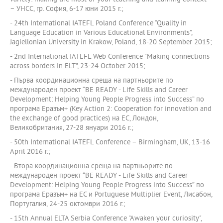
– УНСС, гр. София, 6-17 юни 2015 г.;
- 24th International IATEFL Poland Conference “Quality in
Language Education in Various Educational Environments”,
Jagiellonian University in Krakow, Poland, 18-20 September 2015;
- 2nd International IATEFL Web Conference "Making connections
across borders in ELT", 23-24 October 2015;
- Първа координационна среща на партньорите по
международен проект “BE READY - Life Skills and Career
Development: Helping Young People Progress into Success” по
програма Еразъм+ (Key Action 2: Cooperation for innovation and
the exchange of good practices) на ЕС, Лондон,
Великобритания, 27-28 януари 2016 г.;
- 50th International IATEFL Conference – Birmingham, UK, 13-16
April 2016 г.;
- Втора координационна среща на партньорите по
международен проект “BE READY - Life Skills and Career
Development: Helping Young People Progress into Success” по
програма Еразъм+ на ЕС и Portuguese Multiplier Event, Лисабон,
Португалия, 24-25 октомври 2016 г.;
- 15th Annual ELTA Serbia Conference "Awaken your curiosity",