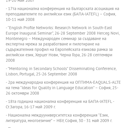
19-20 май 2007
- 17та национална конференция на Българската асоциация на
преподавателите по английски език (БАПА-IATEFL) – София,
10-11 май 2008
- “English Profile Networks: Research Network in South-East
Europe Inaugural Seminar”, 26-28 September 2008 Herceg Novi,
Montenegro – Международен семинар за създаване на
експертна мрежа за разработване и пилотиране на
съдържателния профил на Европейската езикова рамка за
английски език, Херцег Нови, Черна Гора, 26-28 септември
2008
- "Mentoring in Secondary Schools" Disseminating Conference,
Lisbon, Portugal, 25-26 September 2008
- 2ра международна конференция на ОПТИМА-EAQUALS-ALTE
на тема “Ideas for Quality in Language Education” – София, 25-
26 октомври 2008
- 18та годишна национална конференция на БАПА-IATEFL -
Ст.Загора, 16-17 май 2009 г.
- Национална междууниверситетска конференция “Език,
литература, многоезичие” – НБУ, София, 30 - 31 май 2009 г.