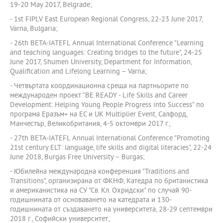
19-20 May 2017, Belgrade;
- 1st FIPLV East European Regional Congress, 22-23 June 2017,
Varna, Bulgaria;
- 26th BETA-IATEFL Annual International Conference "Learning
and teaching languages: Creating bridges to the future", 24-25
June 2017, Shumen University, Department for Information,
Qualification and Lifelong Learning – Varna;
- Четвъртата координационна среща на партньорите по
международен проект “BE READY - Life Skills and Career
Development: Helping Young People Progress into Success” по
програма Еразъм+ на ЕС и UK Multiplier Event, Салфорд,
Манчестър, Великобритания, 4-5 октомври 2017 г.;
- 27th BETA-IATEFL Annual International Conference "Promoting
21st century ELT: language, life skills and digital literacies", 22-24
June 2018, Burgas Free University – Burgas;
- Юбилейна международна конференция "Traditions and
Transitions", организирана от ФКНФ, Катедра по британистика
и американистика на СУ "Св. Кл. Охридски" по случай 90-
годишнината от основаването на катедрата и 130-
годишнината от създаването на университета, 28-29 септември
2018 г., Софийски университет;