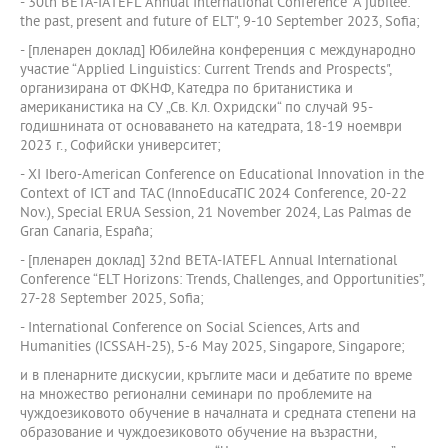
- 30th BETA-IATEFL Annual International Conference "A jubilee:
the past, present and future of ELT", 9-10 September 2023, Sofia;
- [пленарен доклад] Юбилейна конференция с международно
участие “Applied Linguistics: Current Trends and Prospects",
организирана от ФКНФ, Катедра по британистика и
американистика на СУ „Св. Кл. Охридски“ по случай 95-
годишнината от основаването на катедрата, 18-19 ноември
2023 г., Софийски университет;
- XI Ibero-American Conference on Educational Innovation in the
Context of ICT and TAC (InnoEducaTIC 2024 Conference, 20-22
Nov.), Special ERUA Session, 21 November 2024, Las Palmas de
Gran Canaria, España;
- [пленарен доклад] 32nd BETA-IATEFL Annual International
Conference “ELT Horizons: Trends, Challenges, and Opportunities”,
27-28 September 2025, Sofia;
- International Conference on Social Sciences, Arts and
Humanities (ICSSAH-25), 5-6 May 2025, Singapore, Singapore;
и в пленарните дискусии, кръглите маси и дебатите по време
на множество регионални семинари по проблемите на
чуждоезиковото обучение в началната и средната степени на
образование и чуждоезиковото обучение на възрастни,