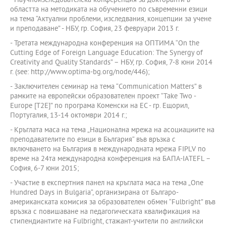
- Научноизследователска конференция за докторанти в
областта на методиката на обучението по съвременни езици
на тема “Актуални проблеми, изследвания, концепции за учене
и преподаване” - НБУ, гр. София, 23 февруари 2013 г.
- Третата международна конференция на ОПТИМА “On the
Cutting Edge of Foreign Language Education: The Synergy of
Creativity and Quality Standards” – НБУ, гр. София, 7-8 юни 2014
г. (see: http://www.optima-bg.org/node/446);
- Заключителен семинар на тема “Communication Matters” в
рамките на европейски образователен проект “Take Two -
Europe [T2E]” по програма Коменски на ЕС - гр. Ещорил,
Португалия, 13-14 октомври 2014 г.;
- Кръглата маса на тема „Национална мрежа на асоциациите на
преподавателите по езици в България“ във връзка с
включването на България в международната мрежа FIPLV по
време на 24та международна конференция на БАПА-IATEFL –
София, 6-7 юни 2015;
- Участие в експертния панел на кръглата маса на тема „One
Hundred Days in Bulgaria“, организирана от Българо-
американската комисия за образователен обмен “Fulbright” във
връзка с повишаване на педагогическата квалификация на
стипендиантите на Fulbright, стажант-учители по английски