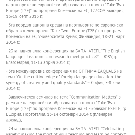
партньорите по европейски образователен проект “Take Two -
Europe (T2E)” по програма Коменски на ЕС, 127СОУ, България,
16.-18. септ. 2013 г.;
- 3та координационна среща на партньорите по европейски
образователен проект “Take Two - Europe (T2E)” по програма
Коменски на ЕС, Университета Хумак, Финландия, 18.-21. март
2014 г.;
- 23та национална конференция на БАПА-IATEFL “The English
language classroom: can research meet practice?” – ЮЗУ, гр.
Благоевград, 11-13 април 2014 г.;
- 3та международна конференция на ОПТИМА-EAQUALS на
тема “On the cutting edge of foreign language education: the
synergy of creativity and quality standards” – София, 7-8 юни
2014 г.;
- Заключителен семинар на тема “Communication Matters” в
рамките на европейски образователен проект “Take Two -
Europe (T2E)” по програма Коменски на ЕС - колежът ESHTE, гр.
Ещорил, Портогалия, 13-14 октомври 2014 г. (пленарен
доклад);
- 24та национална конференция на БАПА-IATEFL “Celebrating
variety: making the most of your teaching and learning context”