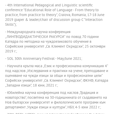
- 4th International Pedagogical and Linguistic scientific
conference "Educational Role of Language - From theory to
practice, from practice to theory", Craiova, Rоmania, 17-18 June
2019 (paper & leader/chair of discussion group C "Interaction
Skills");
- Международната научна конференция
„ЛИНГВОДИДАКТИЧЕСКИ РАКУРСИ“ по повод 70 години
Катедра по методика на чуждоезиковото обучение в
Софийския университет „Св. Климент Охридски“, 25 октомври
2019 г.;
- SOL 30th Anniversary Festival - May/June 2021;
- Научната кръгла маса „Език и професионална комуникация 4“
под надслов „Изследвания и практики на учене, преподаване и
оценяване на чужди езици за общи и професионални цели“
Софийски университет „Св. Климент Охридски“, ФКНФ, Катедра
„Западни езици”, 18 юни, 2021 г.;
- Юбилейна научна конференция под наслов „Традиция и
новаторство“, посветена на 30-годишнината от създаването на
Нов български университет и филологическите програми към
департамент „Чужди езици и култури“, НБУ, 4-5 юни 2022 г.;