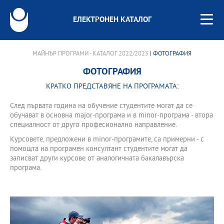
ЕЛЕКТРОНЕН КАТАЛОГ
МАЙНЪР ПРОГРАМИ - КАТАЛОГ 2022/2023
| ФОТОГРАФИЯ
ФОТОГРАФИЯ
КРАТКО ПРЕДСТАВЯНЕ НА ПРОГРАМАТА:
След първата година на обучение студентите могат да се
обучават в основна major-програма и в minor-програма - втора
специалност от друго професионално направление.
Курсовете, предложени в minor-програмите, са примерни - с
помощта на програмен консултант студентите могат да
записват други курсове от аналогичната бакалавърска
програма.