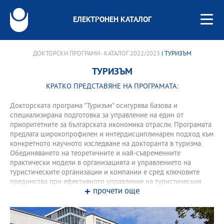
ЕЛЕКТРОНЕН КАТАЛОГ
ДОКТОРСКИ ПРОГРАМИ - КАТАЛОГ 2022/2023
| ТУРИЗЪМ
ТУРИЗЪМ
КРАТКО ПРЕДСТАВЯНЕ НА ПРОГРАМАТА:
Докторската програма "Туризъм" осигурява базова и
специализирана подготовка за управление на един от
приоритетните за българската икономика отрасли. Програмата
предлага широкопрофилен и интердисциплинарен подход към
конкретното научното изследване на докторанта в туризма.
Обединяването на теоретичните и най-съвременните
практически модели в организацията и управлението на
туристическите организации и компании е сред ключовите
предимства при ефективното управление на туристическия
прочети още
бизнес. Докторантите се запознават с методологията и
методите на изследване и преподаване в областта на
икономиката и управлението на туризма.