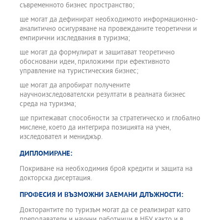
съвременното бизнес пространство;
ще могат да дефинират необходимото информационно-
аналитично осигуряване на провежданите теоретични и
емпирични изследвания в туризма;
ще могат да формулират и защитават теоретично
обосновани идеи, приложими при ефективното
управление на туристическия бизнес;
ще могат да апробират получените
научноизследователски резултати в реалната бизнес
среда на туризма;
ще притежават способности за стратегическо и глобално
мислене, което да интегрира позицията на учен,
изследовател и мениджър.
ДИПЛОМИРАНЕ:
Покриване на необходимия брой кредити и защита на
докторска дисертация.
ПРОФЕСИЯ И ВЪЗМОЖНИ ЗАЕМАНИ ДЛЪЖНОСТИ:
Докторантите по туризъм могат да се реализират като
преподаватели и научни работници в НБУ, както и в