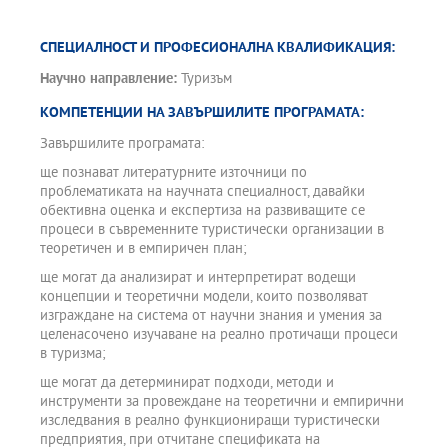
туризма.
СПЕЦИАЛНОСТ И ПРОФЕСИОНАЛНА КВАЛИФИКАЦИЯ:
Научно направление:
Туризъм
КОМПЕТЕНЦИИ НА ЗАВЪРШИЛИТЕ ПРОГРАМАТА:
Завършилите програмата:
ще познават литературните източници по
проблематиката на научната специалност, давайки
обективна оценка и експертиза на развиващите се
процеси в съвременните туристически организации в
теоретичен и в емпиричен план;
ще могат да анализират и интерпретират водещи
концепции и теоретични модели, които позволяват
изграждане на система от научни знания и умения за
целенасочено изучаване на реално протичащи процеси
в туризма;
ще могат да детерминират подходи, методи и
инструменти за провеждане на теоретични и емпирични
изследвания в реално функциониращи туристически
предприятия, при отчитане спецификата на