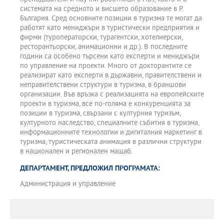
системата на средното и висшето образование в Р.
България. Сред основните позиции в туризма те могат да
работят като мениджъри в туристически предприятия и
фирми (туроператорски, турагентски, хотелиерски,
ресторантьорски, анимационни и др.). В последните
години са особено търсени като експерти и мениджъри
по управление на проекти. Много от докторантите се
реализират като експерти в държавни, правителствени и
неправителствени структури в туризма, в браншови
организации. Във връзка с реализацията на европейските
проекти в туризма, все по-голяма е конкуренцията за
позиции в туризма, свързани с културния туризъм,
културното наследство, специалните събития в туризма,
информационните технологии и дигиталния маркетинг в
туризма, туристическата анимация в различни структури
в национален и регионален мащаб.
ДЕПАРТАМЕНТ, ПРЕДЛОЖИЛ ПРОГРАМАТА:
Администрация и управление