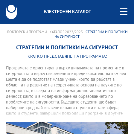
ЕЛЕКТРОНЕН КАТАЛОГ
ДОКТОРСКИ ПРОГРАМИ - КАТАЛОГ 2022/2023
| СТРАТЕГИИ И ПОЛИТИКИ
НА СИГУРНОСТ
СТРАТЕГИИ И ПОЛИТИКИ НА СИГУРНОСТ
КРАТКО ПРЕДСТАВЯНЕ НА ПРОГРАМАТА:
Програмата е ориентирана върху динамиката на промените в
сигурността и върху съвременните предизвикателства към нея.
Целта е да се подготвят млади учени, които да работят в
областта на развитие на теоретичната основа на науките по
сигурността, в сферата на информационно-аналитичната
дейност, както и в модернизиране на образованието по
проблемите на сигурността. Бъдещите студенти ще бъдат
набирани сред най-изявените наши студенти в тази сфера,
както и студенти, завършили подходящи програми в другите
български и чуждестранни университети.