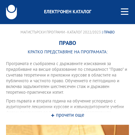
ЕЛЕКТРОНЕН КАТАЛОГ
МАГИСТЪРСКИ ПРОГРАМИ - КАТАЛОГ 2022/2023
| ПРАВО
ПРАВО
КРАТКО ПРЕДСТАВЯНЕ НА ПРОГРАМАТА:
Програмата е съобразена с държавните изисквания за
придобиване на висше образование по специалност "Право" и
съчетава теоретични и приложни курсове в областите на
публичното и частното право. Обучението е петгодишно и
включва задължителен шестмесечен стаж и държавен
теоретико-практически изпит.
През първата и втората година на обучение успоредно с
аудиторните лекционни курсове и извънаудиторните учебни
форми програмата се покриват общообразователните
прочети още
изисквания за знания и за умения по български език,
компютри, спорт и изкуства, чужд език.
Обучението обхваща задължителни аудиторни лекционни