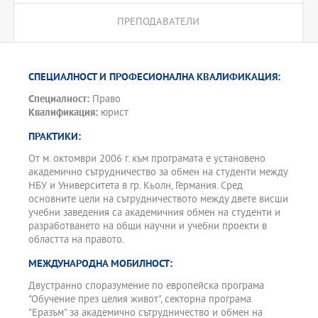
Извънаудиторните учебни форми включват самостоятелни
работи във всички основни отрасли на правото, стаж в
ПРЕПОДАВАТЕЛИ
община, съд и прокуратурата.
Програмната схема е изцяло съобразно с Наредбата за
единните държавни изисквания за придобиване на висше
образование по специалността "Право" и професионална
СПЕЦИАЛНОСТ И ПРОФЕСИОНАЛНА КВАЛИФИКАЦИЯ:
квалификация "юрист".
Специалност:
Право
Квалификация:
юрист
ПРАКТИКИ:
От м. октомври 2006 г. към програмата е установено
академично сътрудничество за обмен на студенти между
НБУ и Университета в гр. Кьолн, Германия. Сред
основните цели на сътрудничеството между двете висши
учебни заведения са академичния обмен на студенти и
разработването на общи научни и учебни проекти в
областта на правото.
МЕЖДУНАРОДНА МОБИЛНОСТ:
Двустранно споразумение по европейска програма
"Обучение през целия живот", секторна програма
"Еразъм" за академично сътрудничество и обмен на