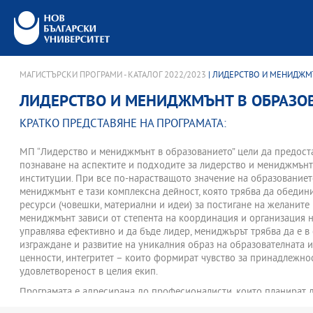
МАГИСТЪРСКИ ПРОГРАМИ - КАТАЛОГ 2022/2023
| ЛИДЕРСТВО И МЕНИДЖМ
ЛИДЕРСТВО И МЕНИДЖМЪНТ В ОБРАЗО
КРАТКО ПРЕДСТАВЯНЕ НА ПРОГРАМАТА:
МП “Лидерство и мениджмънт в образованието” цели да предост
познаване на аспектите и подходите за лидерство и мениджмънт
институции. При все по-нарастващото значение на образованиет
мениджмънт е тази комплексна дейност, която трябва да обедин
ресурси (човешки, материални и идеи) за постигане на желаните
мениджмънт зависи от степента на координация и организация на
управлява ефективно и да бъде лидер, мениджърът трябва да е в 
изграждане и развитие на уникалния образ на образователната и
ценности, интегритет – които формират чувство за принадлежнос
удовлетвореност в целия екип.
Програмата е адресирана до професионалисти, които планират 
административни длъжности и да подобрят своите администрат