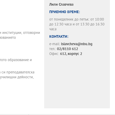
Лили Славчева
ПРИЕМНО ВРЕМЕ:
от понеделник до петък: от 10:00
до 12:30 часа и от 13:30 до 16:30
часа
и институции, отговорни
КОНТАКТИ:
зованието
e-mail:
lslavcheva@nbu.bg
тел.:
02/8110 612
Офис:
612, корпус 2
тото образование и
а си преподавателска
нучилищни дейности,