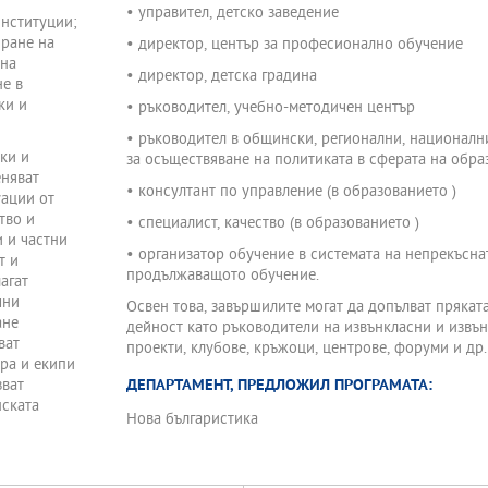
• управител, детско заведение
институции;
ране на
• директор, център за професионално обучение
 на
• директор, детска градина
не в
ки и
• ръководител, учебно-методичен център
• ръководител в общински, регионални, националн
ки и
за осъществяване на политиката в сферата на обра
еняват
• консултант по управление (в образованието )
уации от
тво и
• специалист, качество (в образованието )
 и частни
• организатор обучение в системата на непрекъсна
т и
продължаващото обучение.
агат
чни
Освен това, завършилите могат да допълват прякат
ане
дейност като ръководители на извънкласни и извъ
ват
проекти, клубове, кръжоци, центрове, форуми и др.
ора и екипи
зват
ДЕПАРТАМЕНТ, ПРЕДЛОЖИЛ ПРОГРАМАТА:
ската
Нова българистика