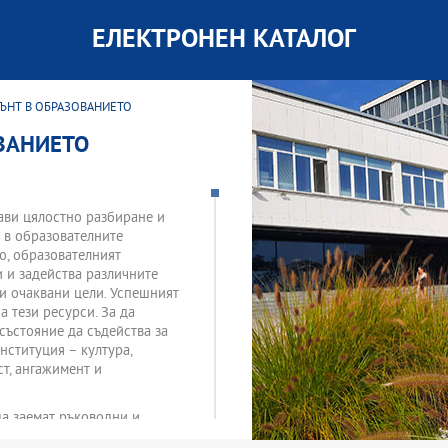
ЕЛЕКТРОНЕН КАТАЛОГ
ЪНТ В ОБРАЗОВАНИЕТО
ВАНИЕТО
ави цялостно разбиране и
 в образователните
о, образователният
и и задейства различните
 и очаквани цели. Успешният
 тези ресурси. За да
състояние да съдейства за
нституция – култура,
т, ангажимент и
да заемат ръководни и
ивни умения. Ключовите теми