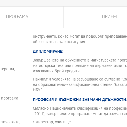
 както от теоретична, така
жду тези понятия и областите
ПРОГРАМА
ПРИЕМ
плини като бизнес и
 икономика, право,
умения за това какво трябва
инструменти, които могат да подобрят преподаван
то е направено. Студентите ще
образователната институция.
и и европейски политики в
ие, развитие на екипите в
ДИПЛОМИРАНЕ:
ние на ресурсите,
на лидерството в
Завършването на обучението в магистърската прогр
магистърска теза или полагане на държавен изпит 
терства,
изисквания брой кредити.
 притежават ОКС “бакалавър”
ия 1.2. Педагогика или 1.3.
Начинът и условията на завършване са съгласно "С
аправления с придобита
на образователно-квалификационна степен "бакалав
НБУ".
нията и уменията на
а програма
ПРОФЕСИЯ И ВЪЗМОЖНИ ЗАЕМАНИ ДЛЪЖНОСТИ
Съгласно Националната класификация на професи
-2011), завършилите програмата могат да заемат с
етическите,
• директор, училище