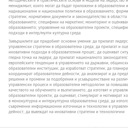
методическите и практическите основи и модели на лидерство и
мениджмънт, които могат да бъдат приложени в образователни 
наднационални и национални политики в образованието; форми
стратегии; нормативни документи и законодателство в областта
образованието; специфики на маркетинг, мониторинг и оценява
образованието; управление на образователни проекти; специфи
подходи в интер/мулти културна среда.
Завършилите ще придобият основни умения: да прилагат лидерс
управленски стратегии в образователна среда; да прилагат и оц
иновативни подходи в образователния процес; да оценяват сит
гледна точка на лидера; да прилагат националното законодателс
европейските тенденции в управлението на държавни, общински
образователни институции; да изработват стратегии; да планира
координират образователни дейности; да анализират и да предл
решения и промени за подобрения и усъвършенстване на разли
управленски процеси и образователни методологии за повишав
качеството на обучението и възпитанието; да изготвят и управля
образователни проекти; да оценяват, стимулират и мотивират х
в монокултурна и интеркултурна образователна среда; да изпол
съвременни информационни източници и технологии в управлен
дейност; да въвеждат на иновативни стратегии и технологични