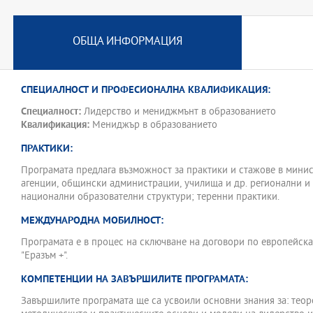
на образователното лидерство и мениджмънт ще бъдат разгледани
и от практическа гледна точка, като се изследват и разликите ме
на приложение.
ОБЩА ИНФОРМАЦИЯ
Програмата е интердисциплинарна и включва елементи от дисци
администрация, управление, психология, ИКТ, политически науки,
комуникации, културология и др. Програмата предлага знания и 
СПЕЦИАЛНОСТ И ПРОФЕСИОНАЛНА КВАЛИФИКАЦИЯ:
да се направи, как да се направи и как да анализираме това, кое
придобият компетентности в редица области и теми - националн
Специалност:
Лидерство и мениджмънт в образованието
образованието, стратегическо планиране, технологии за управлен
Квалификация:
Мениджър в образованието
образователната организация, организационна култура и управле
образователни иновации, осигуряване на качеството, разбиране 
ПРАКТИКИ:
образованието като социално изградена и етична практика.
Програмата предлага възможност за практики и стажове в минис
За да могат да се обучават в програмата, кандидатите трябва да
агенции, общински администрации, училища и др. регионални и
или ОКС “магистър” по специалности от професионални направлен
национални образователни структури; теренни практики.
Педагогика на обучението по ..., или от други професионални н
квалификация “учител”.
МЕЖДУНАРОДНА МОБИЛНОСТ:
Магистърската програма дава възможност за надграждане на зна
Програмата е в процес на сключване на договори по европейск
студентите в тази област и възможности за широка реализация.
"Еразъм +".
КОМПЕТЕНЦИИ НА ЗАВЪРШИЛИТЕ ПРОГРАМАТА:
Завършилите програмата ще са усвоили основни знания за: теор