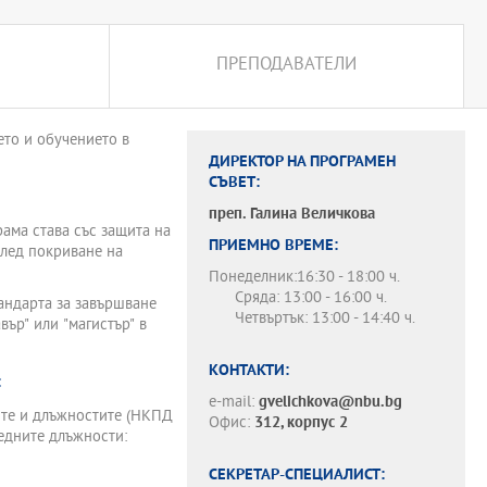
ПРЕПОДАВАТЕЛИ
ето и обучението в
ДИРЕКТОР НА ПРОГРАМЕН
СЪВЕТ:
преп.
Галина Величкова
ама става със защита на
ПРИЕМНО ВРЕМЕ:
след покриване на
Понеделник:16:30 - 18:00 ч.
Сряда: 13:00 - 16:00 ч.
тандарта за завършване
Четвъртък: 13:00 - 14:40 ч.
ър" или "магистър" в
КОНТАКТИ:
:
e-mail:
gvelichkova@nbu.bg
ите и длъжностите (НКПД
Офис:
312, корпус 2
ледните длъжности:
СЕКРЕТАР-СПЕЦИАЛИСТ: