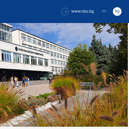
en
bg
www.nbu.bg
