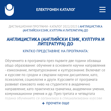
ЕЛЕКТРОНЕН КАТАЛОГ
ДИСТАНЦИОННИ ПРОГРАМИ - КАТАЛОГ 2022/2023
| АНГЛИЦИСТИКА
(АНГЛИЙСКИ ЕЗИК, КУЛТУРА И ЛИТЕРАТУРА) ДО
АНГЛИЦИСТИКА (АНГЛИЙСКИ ЕЗИК, КУЛТУРА И
ЛИТЕРАТУРА) ДО
КРАТКО ПРЕДСТАВЯНЕ НА ПРОГРАМАТА:
Обучението в програмата през първите две години обхваща
общо образование: обучение в основните научни направления
- езикознание, литературознание и културознание. Включват се
и курсове по сродни и свързани научни дисциплини, като,
психология, социология и други. Курсовете от програмата
развиват езиковото ниво на студентите в академично
направление, като практическа граматика, академични умения,
комуникационни умения и др. През третата и четвъртата
година обучението се организира в специализирани курсове
прочети още
към програмата и практически насочени тренингови форми –
практики и стажове, проекти и семинари с използване на