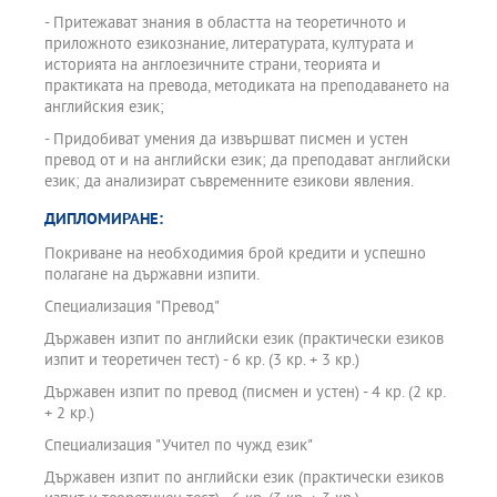
- Притежават знания в областта на теоретичното и
приложното езикознание, литературата, културата и
историята на англоезичните страни, теорията и
практиката на превода, методиката на преподаването на
английския език;
- Придобиват умения да извършват писмен и устен
превод от и на английски език; да преподават английски
език; да анализират съвременните езикови явления.
ДИПЛОМИРАНЕ:
Покриване на необходимия брой кредити и успешно
полагане на държавни изпити.
Специализация "Превод"
Държавен изпит по английски език (практически езиков
изпит и теоретичен тест) - 6 кр. (3 кр. + 3 кр.)
Държавен изпит по превод (писмен и устен) - 4 кр. (2 кр.
+ 2 кр.)
Специализация "Учител по чужд език"
Държавен изпит по английски език (практически езиков