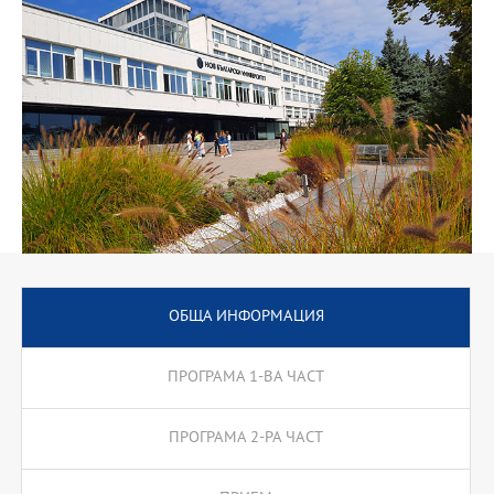
езикови технологии и др. През втората част на програмата се
предлагат две специализации: преводач и учител по чужд език,
които водят до съответната професионална квалификация.
ОБЩА ИНФОРМАЦИЯ
ПРОГРАМА 1-ВА ЧАСТ
ПРОГРАМА 2-РА ЧАСТ