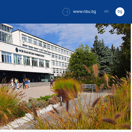
en
bg
www.nbu.bg
