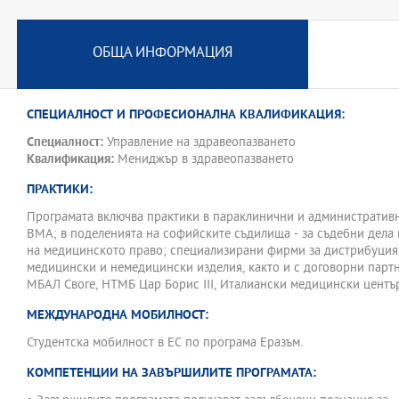
управленски и лидерски практики в медицината, правно регулир
както и управление на информационните потоци в здравния сек
специализирани софтуерни решения.
ОБЩА ИНФОРМАЦИЯ
СПЕЦИАЛНОСТ И ПРОФЕСИОНАЛНА КВАЛИФИКАЦИЯ:
Специалност:
Управление на здравеопазването
Квалификация:
Мениджър в здравеопазването
ПРАКТИКИ:
Програмата включва практики в параклинични и административн
ВМА; в поделенията на софийските съдилища - за съдебни дела 
на медицинското право; специализирани фирми за дистрибуция
медицински и немедицински изделия, както и с договорни парт
МБАЛ Своге, НТМБ Цар Борис III, Италиански медицински център
МЕЖДУНАРОДНА МОБИЛНОСТ:
Студентска мобилност в ЕС по програма Еразъм.
КОМПЕТЕНЦИИ НА ЗАВЪРШИЛИТЕ ПРОГРАМАТА: