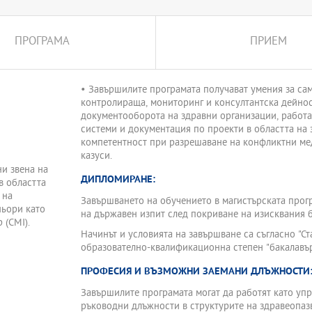
ане в здравеопазването,
тор посредством
ПРОГРАМА
ПРИЕМ
• Завършилите програмата получават умения за са
контролираща, мониторинг и консултантска дейност 
документооборота на здравни организации, работ
системи и документация по проекти в областта на 
компетентност при разрешаване на конфликтни ме
казуси.
и звена на
ДИПЛОМИРАНЕ:
в областта
 на
Завършването на обучението в магистърската прогр
ньори като
на държавен изпит след покриване на изисквания 
 (CMI).
Начинът и условията на завършване са съгласно "С
образователно-квалификационна степен "бакалавър"
ПРОФЕСИЯ И ВЪЗМОЖНИ ЗАЕМАНИ ДЛЪЖНОСТИ
Завършилите програмата могат да работят като упр
ръководни длъжности в структурите на здравеопазв