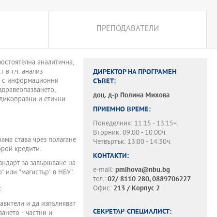
ПРЕПОДАВАТЕЛИ
мостоятелна аналитична,
в т.ч. анализ
ДИРЕКТОР НА ПРОГРАМЕН
а с информационни
СЪВЕТ:
здравеопазването,
доц. д-р
Полина Михова
дикоправни и етични
ПРИЕМНО ВРЕМЕ:
Понеделник: 11:15 - 13:15ч.
Вторник: 09:00 - 10:00ч.
ама става чрез полагане
Четвъртък: 13:00 - 14:30ч.
брой кредити.
КОНТАКТИ:
тандарт за завършване на
e-mail:
pmihova@nbu.bg
 или "магистър" в НБУ".
тел.:
02/ 8110 280, 0889706227
Офис:
213 / Корпус 2
:
авители и да изпълняват
СЕКРЕТАР-СПЕЦИАЛИСТ:
ането - частни и