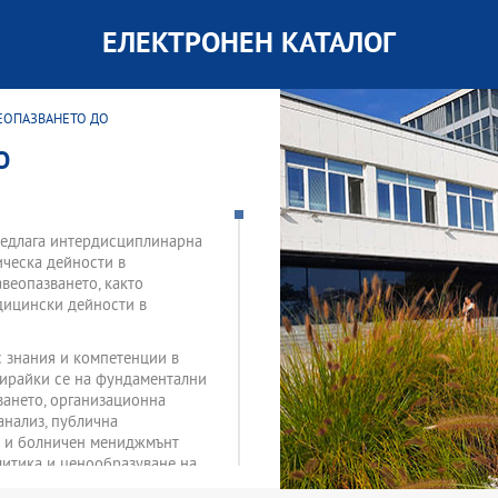
ЕЛЕКТРОНЕН КАТАЛОГ
ВЕОПАЗВАНЕТО ДО
О
предлага интердисциплинарна
ическа дейности в
веопазването, както
дицински дейности в
 знания и компетенции в
зирайки се на фундаментални
ването, организационна
анализ, публична
с и болничен мениджмънт
литика и ценообразуване на
 парамедиците, добри