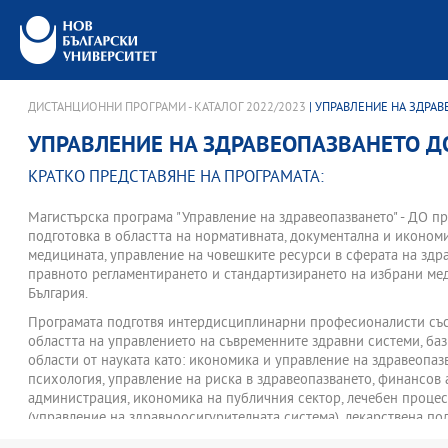
ДИСТАНЦИОННИ ПРОГРАМИ - КАТАЛОГ 2022/2023
| УПРАВЛЕНИЕ НА ЗДРА
УПРАВЛЕНИЕ НА ЗДРАВЕОПАЗВАНЕТО Д
КРАТКО ПРЕДСТАВЯНЕ НА ПРОГРАМАТА:
Mагистърска програма "Управление на здравеопазването" - ДО 
подготовка в областта на нормативната, документална и иконом
медицината, управление на човешките ресурси в сферата на здра
правното регламентирането и стандартизирането на избрани ме
България.
Програмата подготвя интердисциплинарни професионалисти със
областта на управлението на съвременните здравни системи, ба
области от науката като: икономика и управление на здравеопаз
психология, управление на риска в здравеопазването, финансов 
администрация, икономика на публичния сектор, лечебен проце
(управление на здравноосигурителната система), лекарствена по
медицинските услуги, администрация и организация на труда на