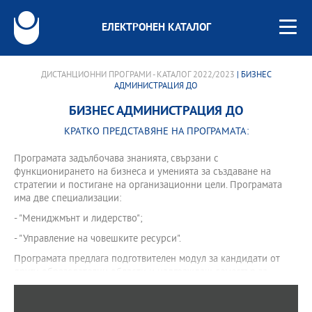
ЕЛЕКТРОНЕН КАТАЛОГ
ДИСТАНЦИОННИ ПРОГРАМИ - КАТАЛОГ 2022/2023
| БИЗНЕС
АДМИНИСТРАЦИЯ ДО
БИЗНЕС АДМИНИСТРАЦИЯ ДО
КРАТКО ПРЕДСТАВЯНЕ НА ПРОГРАМАТА:
Програмата задълбочава знанията, свързани с
функционирането на бизнеса и уменията за създаване на
стратегии и постигане на организационни цели. Програмата
има две специализации:
- "Мениджмънт и лидерство";
- "Управление на човешките ресурси".
Програмата предлага подготвителен модул за кандидати от
други образователни области и надграждащ семестър за
кандидати с образователно-квалификационна степен
"професионален бакалавър".