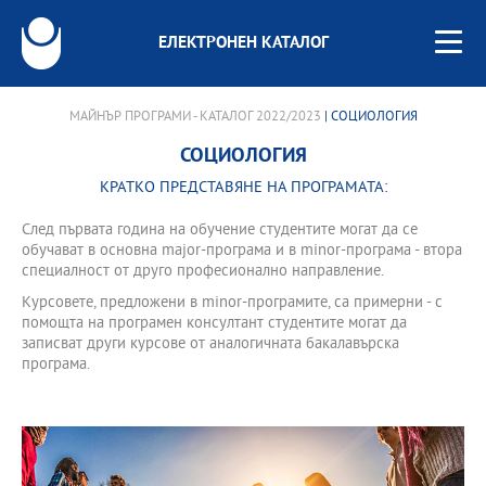
ЕЛЕКТРОНЕН КАТАЛОГ
МАЙНЪР ПРОГРАМИ - КАТАЛОГ 2022/2023
| СОЦИОЛОГИЯ
СОЦИОЛОГИЯ
КРАТКО ПРЕДСТАВЯНЕ НА ПРОГРАМАТА:
След първата година на обучение студентите могат да се
обучават в основна major-програма и в minor-програма - втора
специалност от друго професионално направление.
Курсовете, предложени в minor-програмите, са примерни - с
помощта на програмен консултант студентите могат да
записват други курсове от аналогичната бакалавърска
програма.