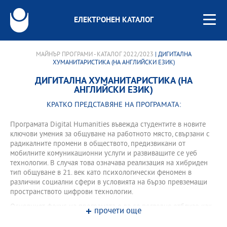
ЕЛЕКТРОНЕН КАТАЛОГ
МАЙНЪР ПРОГРАМИ - КАТАЛОГ 2022/2023
| ДИГИТАЛНА
ХУМАНИТАРИСТИКА (НА АНГЛИЙСКИ ЕЗИК)
ДИГИТАЛНА ХУМАНИТАРИСТИКА (НА
АНГЛИЙСКИ ЕЗИК)
КРАТКО ПРЕДСТАВЯНЕ НА ПРОГРАМАТА:
Програмата Digital Humanities въвежда студентите в новите
ключови умения за общуване на работното място, свързани с
радикалните промени в обществото, предизвикани от
мобилните комуникационни услуги и развиващите се уеб
технологии. В случая това означава реализация на хибриден
тип общуване в 21. век като психологически феномен в
различни социални сфери в условията на бързо превземащи
пространството цифрови технологии.
Основният фокус на програмата е да се погледне отблизо как
прочети още
технологичното създаване и интуитивното ползване си
подават ръка и формират нова емоционална и социална