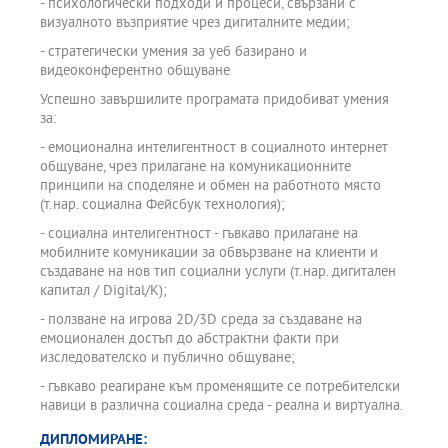
- психологически подходи и процеси, свързани с
визуалното възприятие чрез дигиталните медии;
- стратегически умения за уеб базирано и
видеоконферентно общуване
Успешно завършилите програмата придобиват умения
за:
- емоционална интелигентност в социалното интернет
общуване, чрез прилагане на комуникационните
принципи на споделяне и обмен на работното място
(т.нар. социална Фейсбук технология);
- социална интелигентност - гъвкаво прилагане на
мобилните комуникации за обвързване на клиенти и
създаване на нов тип социални услуги (т.нар. дигитален
капитал / Digital/K);
- ползване на игрова 2D/3D среда за създаване на
емоционален достъп до абстрактни факти при
изследователско и публично общуване;
- гъвкаво реагиране към променящите се потребителски
навици в различна социална среда - реална и виртуална.
ДИПЛОМИРАНЕ: