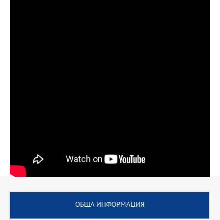
интелигентност като глобален език за общуване в различни
професионални сфери, където интерактивното ползване на
данни, мобилни услуги и видеоконферентно присъствие са
вече ежедневие. Този глобален стил се ползва като приложен
език с рекламна цел, за постигане на лидерство и определена
социална динамика на работното място, както и при социално
обвързване в различни онлайн платформи.
ОБЩА ИНФОРМАЦИЯ