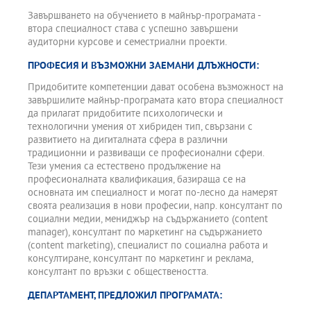
Завършването на обучението в майнър-програмата -
втора специалност става с успешно завършени
аудиторни курсове и семестриални проекти.
ПРОФЕСИЯ И ВЪЗМОЖНИ ЗАЕМАНИ ДЛЪЖНОСТИ:
Придобитите компетенции дават особена възможност на
завършилите майнър-програмата като втора специалност
да прилагат придобитите психологически и
технологични умения от хибриден тип, свързани с
развитието на дигиталната сфера в различни
традиционни и развиващи се професионални сфери.
Тези умения са естествено продължение на
професионалната квалификация, базираща се на
основната им специалност и могат по-лесно да намерят
своята реализация в нови професии, напр. консултант по
социални медии, мениджър на съдържанието (content
manager), консултант по маркетинг на съдържанието
(content marketing), специалист по социална работа и
консултиране, консултант по маркетинг и реклама,
консултант по връзки с обществеността.
ДЕПАРТАМЕНТ, ПРЕДЛОЖИЛ ПРОГРАМАТА: